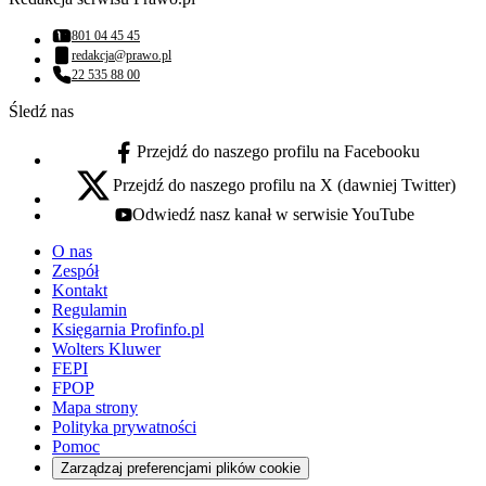
801 04 45 45
Numer telefonu:
redakcja@prawo.pl
Adres email:
22 535 88 00
Numer telefonu:
Śledź nas
Przejdź do naszego profilu na Facebooku
facebook - otwiera się w nowej karcie
Przejdź do naszego profilu na X (dawniej Twitter)
x - otwiera się w nowej karcie
Odwiedź nasz kanał w serwisie YouTube
youtube - otwiera się w nowej karcie
O nas
Zespół
Kontakt
Regulamin
Księgarnia Profinfo.pl
Wolters Kluwer
FEPI
FPOP
Mapa strony
Polityka prywatności
Pomoc
Zarządzaj preferencjami plików cookie