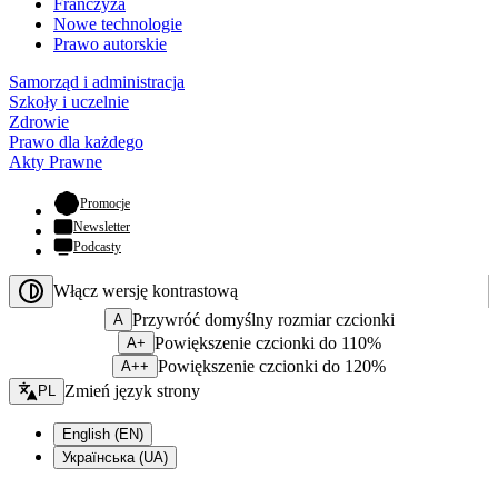
Franczyza
Nowe technologie
Prawo autorskie
Samorząd i administracja
Szkoły i uczelnie
Zdrowie
Prawo dla każdego
Akty Prawne
- otwiera się w nowej karcie
Promocje
Newsletter
Podcasty
Włącz wersję kontrastową
Przywróć domyślny rozmiar czcionki
A
Powiększenie czcionki do 110%
A+
Powiększenie czcionki do 120%
A++
Zmień język - bieżący:
Zmień język strony
PL
English (EN)
Українська (UA)