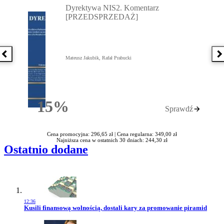
Dyrektywa NIS2. Komentarz
[PRZEDSPRZEDAŻ]
Poprzednia książka
N
Mateusz Jakubik, Rafał Prabucki
15%
Sprawdź
Rabatu
Cena promocyjna: 296,65 zł |
Cena regularna: 349,00 zł
Najniższa cena w ostatnich 30 dniach: 244,30 zł
Ostatnio dodane
12:36
Przejdź do artykułu:
Kusili finansową wolnością, dostali kary za promowanie piramid