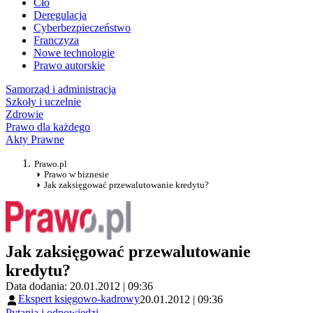
Cło
Deregulacja
Cyberbezpieczeństwo
Franczyza
Nowe technologie
Prawo autorskie
Samorząd i administracja
Szkoły i uczelnie
Zdrowie
Prawo dla każdego
Akty Prawne
Prawo.pl
Prawo w biznesie
Jak zaksięgować przewalutowanie kredytu?
Jak zaksięgować przewalutowanie
kredytu?
Data dodania: 20.01.2012 | 09:36
Ekspert księgowo-kadrowy
20.01.2012 | 09:36
Pytania i odpowiedzi