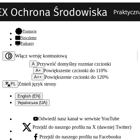
- otwiera się w nowej karcie
Promocje
Newsletter
Podcasty
Włącz wersję kontrastową
Przywróć domyślny rozmiar czcionki
A
Powiększenie czcionki do 110%
A+
Powiększenie czcionki do 120%
A++
Zmień język - bieżący:
Zmień język strony
PL
English (EN)
Українська (UA)
Odwiedź nasz kanał w serwisie YouTube
Youtube - otwiera się w nowej karcie
Przejdź do naszego profilu na X (dawniej Twitter)
X - otwiera się w nowej karcie
Przejdź do naszego profilu na Facebooku
Facebook - otwiera się w nowej karcie