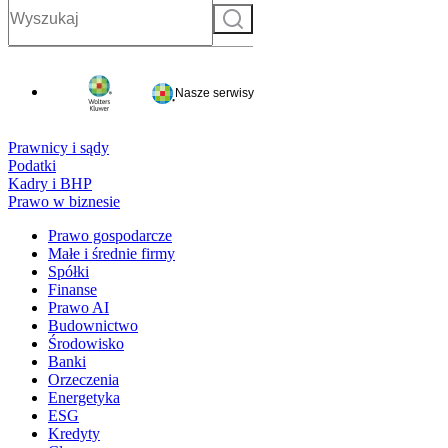
Szukaj
Nasze serwisy
Prawnicy i sądy
Podatki
Kadry i BHP
Prawo w biznesie
Prawo gospodarcze
Małe i średnie firmy
Spółki
Finanse
Prawo AI
Budownictwo
Środowisko
Banki
Orzeczenia
Energetyka
ESG
Kredyty