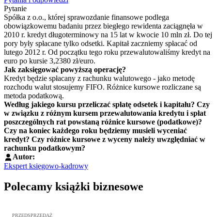
Pytanie
Spółka z o.o., której sprawozdanie finansowe podlega
obowiązkowemu badaniu przez biegłego rewidenta zaciągnęła w
2010 r. kredyt długoterminowy na 15 lat w kwocie 10 mln zł. Do tej
pory były spłacane tylko odsetki. Kapitał zaczniemy spłacać od
lutego 2012 r. Od początku tego roku przewalutowaliśmy kredyt na
euro po kursie 3,2380 zł/euro.
Jak zaksięgować powyższą operację?
Kredyt będzie spłacany z rachunku walutowego - jako metodę
rozchodu walut stosujemy FIFO. Różnice kursowe rozliczane są
metoda podatkową.
Według jakiego kursu przeliczać spłatę odsetek i kapitału? Czy
w związku z różnym kursem przewalutowania kredytu i spłat
poszczególnych rat powstaną różnice kursowe (podatkowe)?
Czy na koniec każdego roku będziemy musieli wyceniać
kredyt? Czy różnice kursowe z wyceny należy uwzględniać w
rachunku podatkowym?
Autor:
Ekspert księgowo-kadrowy
Polecamy książki biznesowe
Przejdź do: Dyrektywa NIS2. Komentarz [PRZEDSPRZEDAŻ], Mateu
PRZEDSPRZEDAŻ