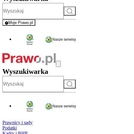
Szukaj
Moje Prawo.pl
- rejestracja i logowanie do serwisu
Nasze serwisy
Wyszukiwarka
Szukaj
Nasze serwisy
Prawnicy i sądy
Podatki
Kadry i BHP