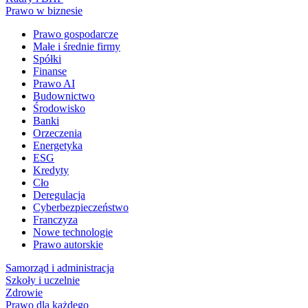
Prawo w biznesie
Prawo gospodarcze
Małe i średnie firmy
Spółki
Finanse
Prawo AI
Budownictwo
Środowisko
Banki
Orzeczenia
Energetyka
ESG
Kredyty
Cło
Deregulacja
Cyberbezpieczeństwo
Franczyza
Nowe technologie
Prawo autorskie
Samorząd i administracja
Szkoły i uczelnie
Zdrowie
Prawo dla każdego