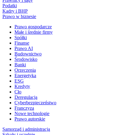
Prawnicy i sądy
Podatki
Kadry i BHP
Prawo w biznesie
Prawo gospodarcze
Małe i średnie firmy
Spółki
Finanse
Prawo AI
Budownictwo
Środowisko
Banki
Orzeczenia
Energetyka
ESG
Kredyty
Cło
Deregulacja
Cyberbezpieczeństwo
Franczyza
Nowe technologie
Prawo autorskie
Samorząd i administracja
Szkoły i uczelnie