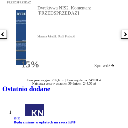
Przejdź do: Dyrektywa NIS2. Komentarz [PRZEDSPRZEDAŻ], Mateu
PRZEDSPRZEDAŻ
Dyrektywa NIS2. Komentarz
[PRZEDSPRZEDAŻ]
Poprzednia książka
N
Mateusz Jakubik, Rafał Prabucki
15%
Sprawdź
Rabatu
Cena promocyjna: 296,65 zł |
Cena regularna: 349,00 zł
Najniższa cena w ostatnich 30 dniach: 244,30 zł
Ostatnio dodane
15:30
Przejdź do artykułu:
Będą zmiany w opłatach na rzecz KNF