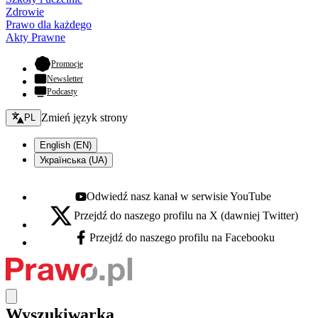
Zdrowie
Prawo dla każdego
Akty Prawne
- otwiera się w nowej karcie
Promocje
Newsletter
Podcasty
Zmień język - bieżący:
Zmień język strony
PL
English (EN)
Українська (UA)
Odwiedź nasz kanał w serwisie YouTube
Youtube - otwiera się w nowej karcie
Przejdź do naszego profilu na X (dawniej Twitter)
X - otwiera się w nowej karcie
Przejdź do naszego profilu na Facebooku
Facebook - otwiera się w nowej karcie
Wyszukiwarka