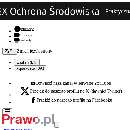
- otwiera się w nowej karcie
Promocje
Newsletter
Podcasty
Zmień język - bieżący:
Zmień język strony
PL
English (EN)
Українська (UA)
Odwiedź nasz kanał w serwisie YouTube
Youtube - otwiera się w nowej karcie
Przejdź do naszego profilu na X (dawniej Twitter)
X - otwiera się w nowej karcie
Przejdź do naszego profilu na Facebooku
Facebook - otwiera się w nowej karcie