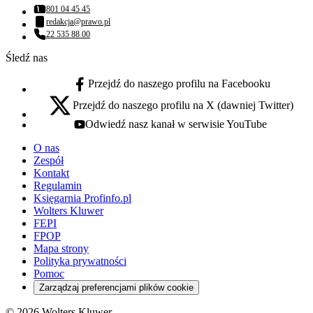
801 04 45 45
Numer telefonu:
redakcja@prawo.pl
Adres email:
22 535 88 00
Numer telefonu:
Śledź nas
Przejdź do naszego profilu na Facebooku
facebook - otwiera się w nowej karcie
Przejdź do naszego profilu na X (dawniej Twitter)
x - otwiera się w nowej karcie
Odwiedź nasz kanał w serwisie YouTube
youtube - otwiera się w nowej karcie
O nas
Zespół
Kontakt
Regulamin
Księgarnia Profinfo.pl
Wolters Kluwer
FEPI
FPOP
Mapa strony
Polityka prywatności
Pomoc
Zarządzaj preferencjami plików cookie
© 2026 Wolters Kluwer