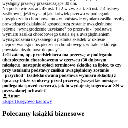
wystąpiły przerwy przekraczające 30 dni.
Na podstawie zaś art. 48 ust. 1 i 2 w zw. z art. 36 ust. 2-4 ustawy
zasiłkowej, jeśli wystąpi jakakolwiek przerwa w podleganiu
ubezpieczeniu chorobowemu - w podstawie wymiaru zasiłku osoby
prowadzącej działalność gospodarczą zostanie uwzględnione
jedynie "wynagrodzenie uzyskane" po przerwie - "podstawę
wymiaru zasiłku chorobowego ustala się z uwzględnieniem
wynagrodzenia uzyskanego u płatnika składek w okresie
nieprzerwanego ubezpieczenia chorobowego, w trakcie którego
powstała niezdolność do pracy".
Jeśli zatem, np. przedsiębiorca ma przerwę w podleganiu
ubezpieczeniu chorobowemu w czerwcu (30 dniowym
miesiącu), następnie opłaci terminowo składkę za lipiec, to czy
przy ustalaniu podstawy zasiłku uwzględniony zostanie
"przychód" (zadeklarowana podstawa wymiaru składki) z
lipca czy także za okresy przed przerwą (wszystkie miesiące
podlegania sprzed czerwca), jak to wydaje się sugerować SN w
przywołanej uchwale?
Autor:
Ekspert księgowo-kadrowy
Polecamy książki biznesowe