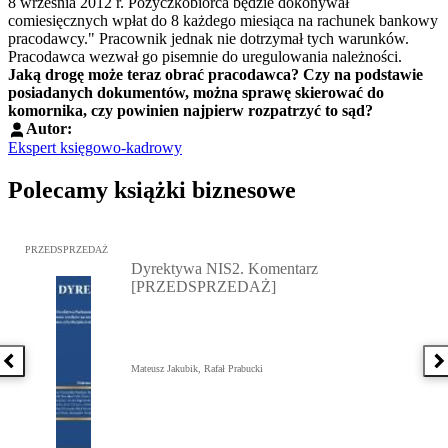
8 września 2012 r. Pożyczkobiorca będzie dokonywał
comiesięcznych wpłat do 8 każdego miesiąca na rachunek bankowy
pracodawcy." Pracownik jednak nie dotrzymał tych warunków.
Pracodawca wezwał go pisemnie do uregulowania należności.
Jaką drogę może teraz obrać pracodawca? Czy na podstawie
posiadanych dokumentów, można sprawę skierować do
komornika, czy powinien najpierw rozpatrzyć to sąd?
Autor:
Ekspert księgowo-kadrowy
Polecamy książki biznesowe
Przejdź do: Dyrektywa NIS2. Komentarz [PRZEDSPRZEDAŻ], Mateu
PRZEDSPRZEDAŻ
Dyrektywa NIS2. Komentarz
[PRZEDSPRZEDAŻ]
Poprzednia książka
N
Mateusz Jakubik, Rafał Prabucki