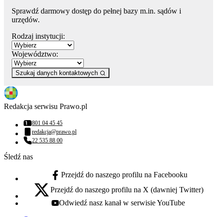
Sprawdź darmowy dostęp do pełnej bazy m.in. sądów i
urzędów.
Rodzaj instytucji:
Województwo:
Szukaj danych kontaktowych
Redakcja serwisu Prawo.pl
801 04 45 45
Numer telefonu:
redakcja@prawo.pl
Adres email:
22 535 88 00
Numer telefonu:
Śledź nas
Przejdź do naszego profilu na Facebooku
facebook - otwiera się w nowej karcie
Przejdź do naszego profilu na X (dawniej Twitter)
x - otwiera się w nowej karcie
Odwiedź nasz kanał w serwisie YouTube
youtube - otwiera się w nowej karcie