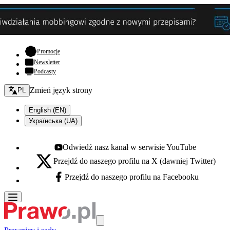
- otwiera się w nowej karcie
Promocje
Newsletter
Podcasty
Zmień język - bieżący:
Zmień język strony
PL
English (EN)
Українська (UA)
Odwiedź nasz kanał w serwisie YouTube
Youtube - otwiera się w nowej karcie
Przejdź do naszego profilu na X (dawniej Twitter)
X - otwiera się w nowej karcie
Przejdź do naszego profilu na Facebooku
Facebook - otwiera się w nowej karcie