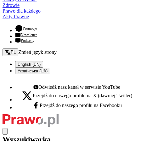
Zdrowie
Prawo dla każdego
Akty Prawne
- otwiera się w nowej karcie
Promocje
Newsletter
Podcasty
Zmień język - bieżący:
Zmień język strony
PL
English (EN)
Українська (UA)
Odwiedź nasz kanał w serwisie YouTube
Youtube - otwiera się w nowej karcie
Przejdź do naszego profilu na X (dawniej Twitter)
X - otwiera się w nowej karcie
Przejdź do naszego profilu na Facebooku
Facebook - otwiera się w nowej karcie
Wyszukiwarka