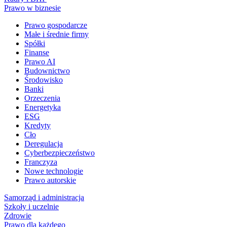
Prawo w biznesie
Prawo gospodarcze
Małe i średnie firmy
Spółki
Finanse
Prawo AI
Budownictwo
Środowisko
Banki
Orzeczenia
Energetyka
ESG
Kredyty
Cło
Deregulacja
Cyberbezpieczeństwo
Franczyza
Nowe technologie
Prawo autorskie
Samorząd i administracja
Szkoły i uczelnie
Zdrowie
Prawo dla każdego