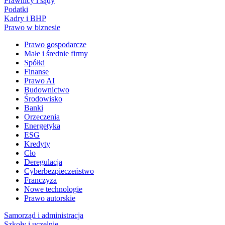
Prawnicy i sądy
Podatki
Kadry i BHP
Prawo w biznesie
Prawo gospodarcze
Małe i średnie firmy
Spółki
Finanse
Prawo AI
Budownictwo
Środowisko
Banki
Orzeczenia
Energetyka
ESG
Kredyty
Cło
Deregulacja
Cyberbezpieczeństwo
Franczyza
Nowe technologie
Prawo autorskie
Samorząd i administracja
Szkoły i uczelnie