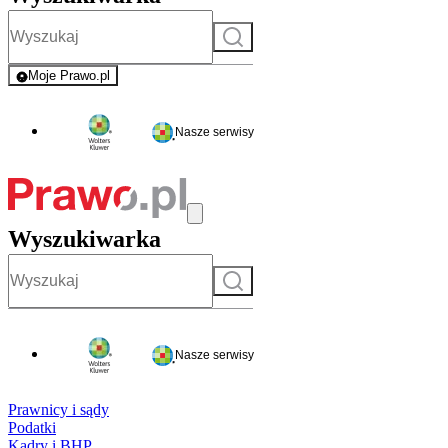
Szukaj
Moje Prawo.pl
- rejestracja i logowanie do serwisu
Nasze serwisy
Wyszukiwarka
Szukaj
Nasze serwisy
Prawnicy i sądy
Podatki
Kadry i BHP