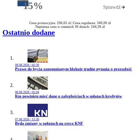
15%
Sprawdź
Rabatu
Cena promocyjna: 296,65 zł |
Cena regularna: 349,00 zł
Najniższa cena w ostatnich 30 dniach: 244,30 zł
Ostatnio dodane
08.08.2026 | 05:30
Przejdź do artykułu:
Prawo do bycia zapomnianym blokuje trudne pytania o przeszłość
08.08.2026 | 05:04
Przejdź do artykułu:
Kto powinien mieć dane o zaległościach w spłatach kredytów
07.08.2026 | 15:30
Przejdź do artykułu:
Będą zmiany w opłatach na rzecz KNF