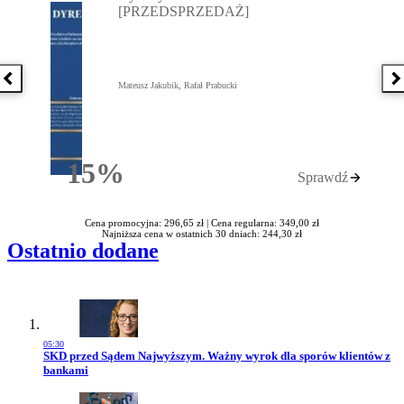
[PRZEDSPRZEDAŻ]
Poprzednia książka
N
Mateusz Jakubik, Rafał Prabucki
15%
Sprawdź
Rabatu
Cena promocyjna: 296,65 zł |
Cena regularna: 349,00 zł
Najniższa cena w ostatnich 30 dniach: 244,30 zł
Ostatnio dodane
05:30
Przejdź do artykułu:
SKD przed Sądem Najwyższym. Ważny wyrok dla sporów klientów z
bankami