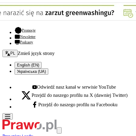
- otwiera się w nowej karcie
Promocje
Newsletter
Podcasty
Zmień język - bieżący:
Zmień język strony
PL
English (EN)
Українська (UA)
Odwiedź nasz kanał w serwisie YouTube
Youtube - otwiera się w nowej karcie
Przejdź do naszego profilu na X (dawniej Twitter)
X - otwiera się w nowej karcie
Przejdź do naszego profilu na Facebooku
Facebook - otwiera się w nowej karcie