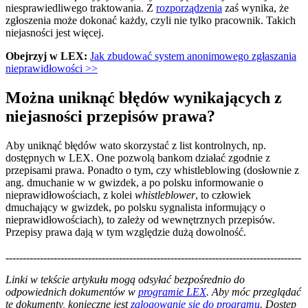
niesprawiedliwego traktowania. Z
rozporządzenia
zaś wynika, że
zgłoszenia może dokonać każdy, czyli nie tylko pracownik. Takich
niejasności jest więcej.
Obejrzyj w LEX:
Jak zbudować system anonimowego zgłaszania
nieprawidłowości >>
Można uniknąć błędów wynikających z
niejasności przepisów prawa?
Aby uniknąć błędów wato skorzystać z list kontrolnych, np.
dostępnych w LEX. One pozwolą bankom działać zgodnie z
przepisami prawa. Ponadto o tym, czy whistleblowing (dosłownie z
ang. dmuchanie w w gwizdek, a po polsku informowanie o
nieprawidłowościach, z kolei
whistleblower
, to człowiek
dmuchający w gwizdek, po polsku sygnalista informujący o
nieprawidłowościach), to zależy od wewnętrznych przepisów.
Przepisy prawa dają w tym względzie dużą dowolność.
--------------------------------------------------------------------------------------
--------------------------------------------------------
Linki w tekście artykułu mogą odsyłać bezpośrednio do
odpowiednich dokumentów w
programie LEX
. Aby móc przeglądać
te dokumenty, konieczne jest
zalogowanie się do programu
. Dostęp