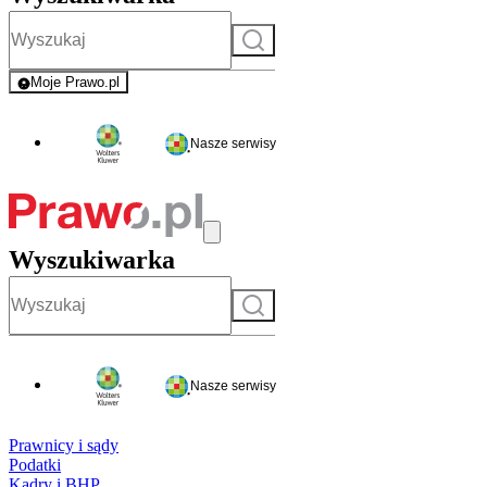
Szukaj
Moje Prawo.pl
- rejestracja i logowanie do serwisu
Nasze serwisy
Wyszukiwarka
Szukaj
Nasze serwisy
Prawnicy i sądy
Podatki
Kadry i BHP