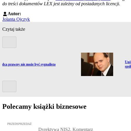
do treści dokumentów LEX jest zależny od posiadanych licencji.
Autor:
Jolanta Ojczyk
Czytaj także
Poprzedni slide
Prze
Uni
ź do artykułu:
adca prawny nie może być sygnalistą
spół
Kolejny slide
Polecamy książki biznesowe
Przejdź do: Dyrektywa NIS2. Komentarz [PRZEDSPRZEDAŻ], Mateu
PRZEDSPRZEDAŻ
Dyrektywa NIS2. Komentarz