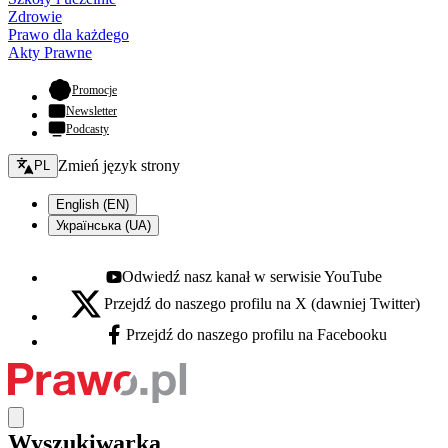
Zdrowie
Prawo dla każdego
Akty Prawne
- otwiera się w nowej karcie
Promocje
Newsletter
Podcasty
Zmień język - bieżący:
Zmień język strony
PL
English (EN)
Українська (UA)
Odwiedź nasz kanał w serwisie YouTube
Youtube - otwiera się w nowej karcie
Przejdź do naszego profilu na X (dawniej Twitter)
X - otwiera się w nowej karcie
Przejdź do naszego profilu na Facebooku
Facebook - otwiera się w nowej karcie
Wyszukiwarka