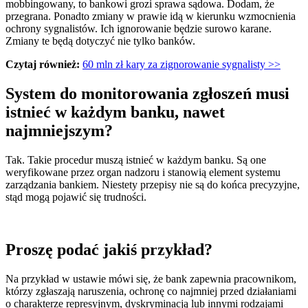
mobbingowany, to bankowi grozi sprawa sądowa. Dodam, że
przegrana. Ponadto zmiany w prawie idą w kierunku wzmocnienia
ochrony sygnalistów. Ich ignorowanie będzie surowo karane.
Zmiany te będą dotyczyć nie tylko banków.
Czytaj również:
60 mln zł kary za zignorowanie sygnalisty >>
System do monitorowania zgłoszeń musi
istnieć w każdym banku, nawet
najmniejszym?
Tak. Takie procedur muszą istnieć w każdym banku. Są one
weryfikowane przez organ nadzoru i stanowią element systemu
zarządzania bankiem. Niestety przepisy nie są do końca precyzyjne,
stąd mogą pojawić się trudności.
Proszę podać jakiś przykład?
Na przykład w ustawie mówi się, że bank zapewnia pracownikom,
którzy zgłaszają naruszenia, ochronę co najmniej przed działaniami
o charakterze represyjnym, dyskryminacją lub innymi rodzajami