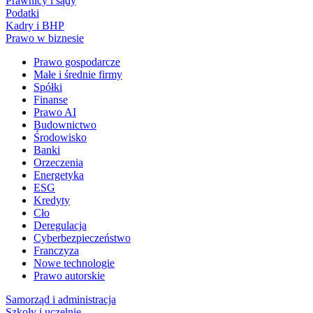
Prawnicy i sądy
Podatki
Kadry i BHP
Prawo w biznesie
Prawo gospodarcze
Małe i średnie firmy
Spółki
Finanse
Prawo AI
Budownictwo
Środowisko
Banki
Orzeczenia
Energetyka
ESG
Kredyty
Cło
Deregulacja
Cyberbezpieczeństwo
Franczyza
Nowe technologie
Prawo autorskie
Samorząd i administracja
Szkoły i uczelnie