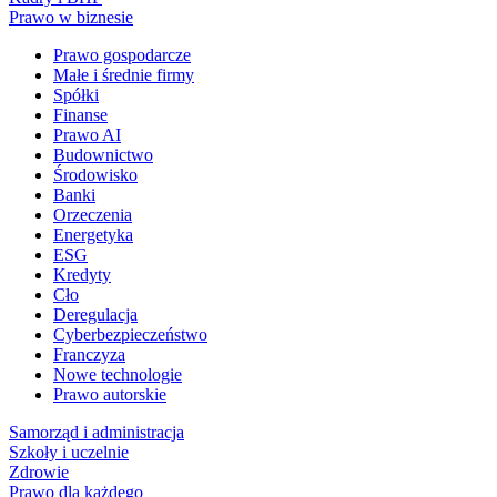
Prawo w biznesie
Prawo gospodarcze
Małe i średnie firmy
Spółki
Finanse
Prawo AI
Budownictwo
Środowisko
Banki
Orzeczenia
Energetyka
ESG
Kredyty
Cło
Deregulacja
Cyberbezpieczeństwo
Franczyza
Nowe technologie
Prawo autorskie
Samorząd i administracja
Szkoły i uczelnie
Zdrowie
Prawo dla każdego