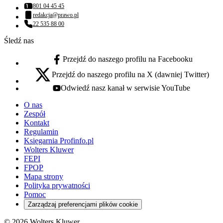
801 04 45 45
Numer telefonu:
redakcja@prawo.pl
Adres email:
22 535 88 00
Numer telefonu:
Śledź nas
Przejdź do naszego profilu na Facebooku
facebook - otwiera się w nowej karcie
Przejdź do naszego profilu na X (dawniej Twitter)
x - otwiera się w nowej karcie
Odwiedź nasz kanał w serwisie YouTube
youtube - otwiera się w nowej karcie
O nas
Zespół
Kontakt
Regulamin
Księgarnia Profinfo.pl
Wolters Kluwer
FEPI
FPOP
Mapa strony
Polityka prywatności
Pomoc
Zarządzaj preferencjami plików cookie
© 2026 Wolters Kluwer