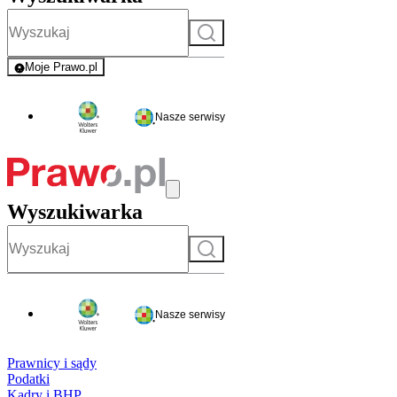
Szukaj
Moje Prawo.pl
- rejestracja i logowanie do serwisu
Nasze serwisy
Wyszukiwarka
Szukaj
Nasze serwisy
Prawnicy i sądy
Podatki
Kadry i BHP