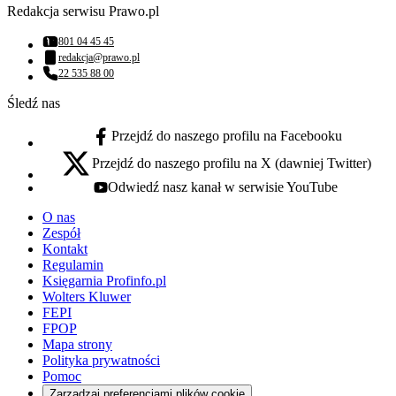
Redakcja serwisu Prawo.pl
801 04 45 45
Numer telefonu:
redakcja@prawo.pl
Adres email:
22 535 88 00
Numer telefonu:
Śledź nas
Przejdź do naszego profilu na Facebooku
facebook - otwiera się w nowej karcie
Przejdź do naszego profilu na X (dawniej Twitter)
x - otwiera się w nowej karcie
Odwiedź nasz kanał w serwisie YouTube
youtube - otwiera się w nowej karcie
O nas
Zespół
Kontakt
Regulamin
Księgarnia Profinfo.pl
Wolters Kluwer
FEPI
FPOP
Mapa strony
Polityka prywatności
Pomoc
Zarządzaj preferencjami plików cookie