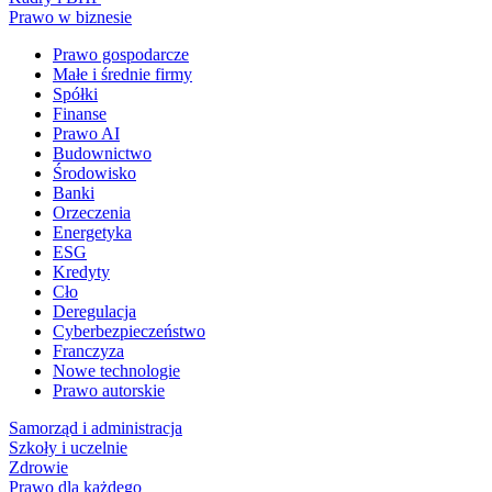
Prawo w biznesie
Prawo gospodarcze
Małe i średnie firmy
Spółki
Finanse
Prawo AI
Budownictwo
Środowisko
Banki
Orzeczenia
Energetyka
ESG
Kredyty
Cło
Deregulacja
Cyberbezpieczeństwo
Franczyza
Nowe technologie
Prawo autorskie
Samorząd i administracja
Szkoły i uczelnie
Zdrowie
Prawo dla każdego