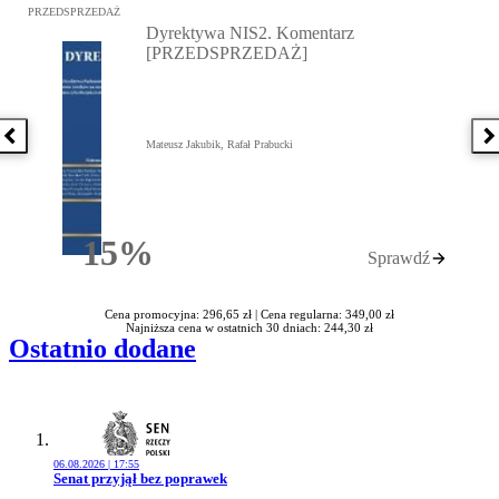
Przejdź do: Dyrektywa NIS2. Komentarz [PRZEDSPRZEDAŻ], Mateu
PRZEDSPRZEDAŻ
Dyrektywa NIS2. Komentarz
[PRZEDSPRZEDAŻ]
Poprzednia książka
N
Mateusz Jakubik, Rafał Prabucki
15%
Sprawdź
Rabatu
Cena promocyjna: 296,65 zł |
Cena regularna: 349,00 zł
Najniższa cena w ostatnich 30 dniach: 244,30 zł
Ostatnio dodane
06.08.2026 | 17:55
Przejdź do artykułu:
Senat przyjął bez poprawek