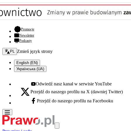
- otwiera się w nowej karcie
Promocje
Newsletter
Podcasty
Zmień język - bieżący:
Zmień język strony
PL
English (EN)
Українська (UA)
Odwiedź nasz kanał w serwisie YouTube
Youtube - otwiera się w nowej karcie
Przejdź do naszego profilu na X (dawniej Twitter)
X - otwiera się w nowej karcie
Przejdź do naszego profilu na Facebooku
Facebook - otwiera się w nowej karcie