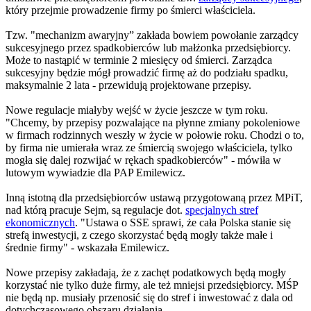
który przejmie prowadzenie firmy po śmierci właściciela.
Tzw. "mechanizm awaryjny” zakłada bowiem powołanie zarządcy
sukcesyjnego przez spadkobierców lub małżonka przedsiębiorcy.
Może to nastąpić w terminie 2 miesięcy od śmierci. Zarządca
sukcesyjny będzie mógł prowadzić firmę aż do podziału spadku,
maksymalnie 2 lata - przewidują projektowane przepisy.
Nowe regulacje miałyby wejść w życie jeszcze w tym roku.
"Chcemy, by przepisy pozwalające na płynne zmiany pokoleniowe
w firmach rodzinnych weszły w życie w połowie roku. Chodzi o to,
by firma nie umierała wraz ze śmiercią swojego właściciela, tylko
mogła się dalej rozwijać w rękach spadkobierców" - mówiła w
lutowym wywiadzie dla PAP Emilewicz.
Inną istotną dla przedsiębiorców ustawą przygotowaną przez MPiT,
nad którą pracuje Sejm, są regulacje dot.
specjalnych stref
ekonomicznych
. "Ustawa o SSE sprawi, że cała Polska stanie się
strefą inwestycji, z czego skorzystać będą mogły także małe i
średnie firmy" - wskazała Emilewicz.
Nowe przepisy zakładają, że z zachęt podatkowych będą mogły
korzystać nie tylko duże firmy, ale też mniejsi przedsiębiorcy. MŚP
nie będą np. musiały przenosić się do stref i inwestować z dala od
dotychczasowego obszaru działania.