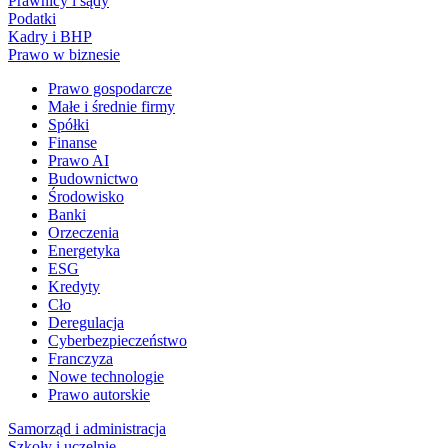
Prawnicy i sądy
Podatki
Kadry i BHP
Prawo w biznesie
Prawo gospodarcze
Małe i średnie firmy
Spółki
Finanse
Prawo AI
Budownictwo
Środowisko
Banki
Orzeczenia
Energetyka
ESG
Kredyty
Cło
Deregulacja
Cyberbezpieczeństwo
Franczyza
Nowe technologie
Prawo autorskie
Samorząd i administracja
Szkoły i uczelnie