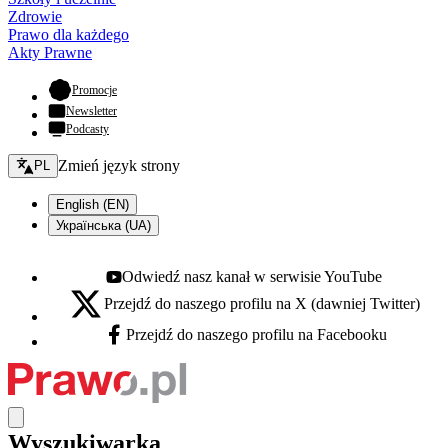
Zdrowie
Prawo dla każdego
Akty Prawne
- otwiera się w nowej karcie
Promocje
Newsletter
Podcasty
Zmień język - bieżący:
Zmień język strony
PL
English (EN)
Українська (UA)
Odwiedź nasz kanał w serwisie YouTube
Youtube - otwiera się w nowej karcie
Przejdź do naszego profilu na X (dawniej Twitter)
X - otwiera się w nowej karcie
Przejdź do naszego profilu na Facebooku
Facebook - otwiera się w nowej karcie
Wyszukiwarka