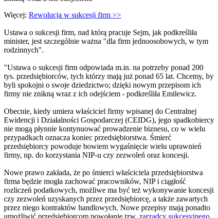
Więcej:
Rewolucja w sukcesji firm >>
Ustawa o sukcesji firm, nad którą pracuje Sejm, jak podkreśliła
minister, jest szczególnie ważna "dla firm jednoosobowych, w tym
rodzinnych".
"Ustawa o sukcesji firm odpowiada m.in. na potrzeby ponad 200
tys. przedsiębiorców, tych którzy mają już ponad 65 lat. Chcemy, by
byli spokojni o swoje dziedzictwo; dzięki nowym przepisom ich
firmy nie znikną wraz z ich odejściem - podkreśliła Emilewicz.
Obecnie, kiedy umiera właściciel firmy wpisanej do Centralnej
Ewidencji i Działalności Gospodarczej (CEIDG), jego spadkobiercy
nie mogą płynnie kontynuować prowadzenie biznesu, co w wielu
przypadkach oznacza koniec przedsiębiorstwa. Śmierć
przedsiębiorcy powoduje bowiem wygaśnięcie wielu uprawnień
firmy, np. do korzystania NIP-u czy zezwoleń oraz koncesji.
Nowe prawo zakłada, że po śmierci właściciela przedsiębiorstwa
firma będzie mogła zachować pracowników, NIP i ciągłość
rozliczeń podatkowych, możliwe ma być też wykonywanie koncesji
czy zezwoleń uzyskanych przez przedsiębiorcę, a także zawartych
przez niego kontraktów handlowych. Nowe przepisy mają ponadto
umożliwić przedsiębiorcom powołanie tzw.
zarządcy sukcesyjnego
,