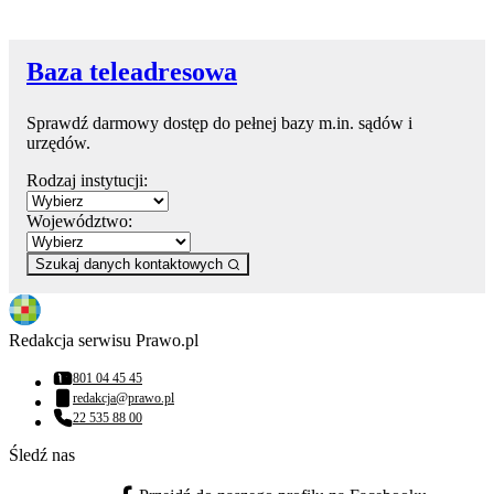
Baza teleadresowa
Sprawdź darmowy dostęp do pełnej bazy m.in. sądów i
urzędów.
Rodzaj instytucji:
Województwo:
Szukaj danych kontaktowych
Redakcja serwisu Prawo.pl
801 04 45 45
Numer telefonu:
redakcja@prawo.pl
Adres email:
22 535 88 00
Numer telefonu:
Śledź nas