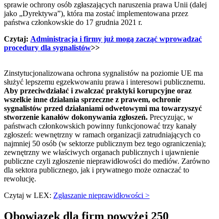
sprawie ochrony osób zgłaszających naruszenia prawa Unii (dalej
jako „Dyrektywa”), która ma zostać implementowana przez
państwa członkowskie do 17 grudnia 2021 r.
Czytaj:
Administracja i firmy już mogą zacząć wprowadzać
procedury dla sygnalistów
>>
Zinstytucjonalizowana ochrona sygnalistów na poziomie UE ma
służyć lepszemu egzekwowaniu prawa i interesowi publicznemu.
Aby przeciwdziałać i zwalczać praktyki korupcyjne oraz
wszelkie inne działania sprzeczne z prawem, ochronie
sygnalistów przed działaniami odwetowymi ma towarzyszyć
stworzenie kanałów dokonywania zgłoszeń.
Precyzując, w
państwach członkowskich powinny funkcjonować trzy kanały
zgłoszeń: wewnętrzny w ramach organizacji zatrudniających co
najmniej 50 osób (w sektorze publicznym bez tego ograniczenia);
zewnętrzny we właściwych organach publicznych i ujawnienie
publiczne czyli zgłoszenie nieprawidłowości do mediów. Zarówno
dla sektora publicznego, jak i prywatnego może oznaczać to
rewolucję.
Czytaj w LEX:
Zgłaszanie nieprawidłowości >
Obowiązek dla firm powyżej 250