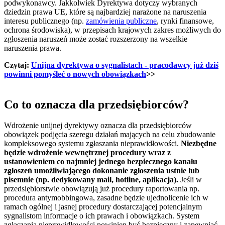
podwykonawcy. Jakkolwiek Dyrektywa dotyczy wybranych
dziedzin prawa UE, które są najbardziej narażone na naruszenia
interesu publicznego (np.
zamówienia publiczne
, rynki finansowe,
ochrona środowiska), w przepisach krajowych zakres możliwych do
zgłoszenia naruszeń może zostać rozszerzony na wszelkie
naruszenia prawa.
Czytaj:
Unijna dyrektywa o sygnalistach - pracodawcy już dziś
powinni pomyśleć o nowych obowiązkach
>>
Co to oznacza dla przedsiębiorców?
Wdrożenie unijnej dyrektywy oznacza dla przedsiębiorców
obowiązek podjęcia szeregu działań mających na celu zbudowanie
kompleksowego systemu zgłaszania nieprawidłowości.
Niezbędne
będzie wdrożenie wewnętrznej procedury wraz z
ustanowieniem co najmniej jednego bezpiecznego kanału
zgłoszeń umożliwiającego dokonanie zgłoszenia ustnie lub
pisemnie (np. dedykowany mail, hotline, aplikacja).
Jeśli w
przedsiębiorstwie obowiązują już procedury raportowania np.
procedura antymobbingowa, zasadne będzie ujednolicenie ich w
ramach ogólnej i jasnej procedury dostarczającej potencjalnym
sygnalistom informacje o ich prawach i obowiązkach. System
zgłaszania nieprawidłowości powinien być bezpieczny i zapewniać