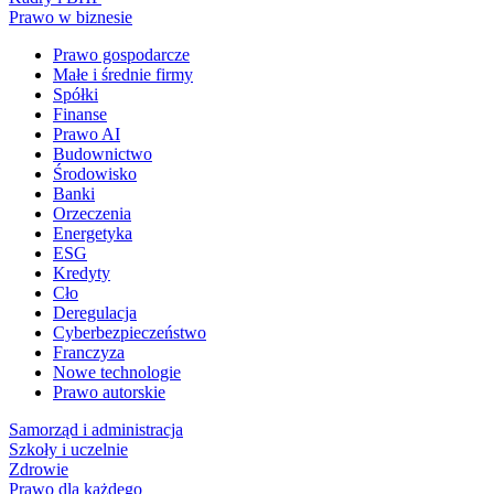
Prawo w biznesie
Prawo gospodarcze
Małe i średnie firmy
Spółki
Finanse
Prawo AI
Budownictwo
Środowisko
Banki
Orzeczenia
Energetyka
ESG
Kredyty
Cło
Deregulacja
Cyberbezpieczeństwo
Franczyza
Nowe technologie
Prawo autorskie
Samorząd i administracja
Szkoły i uczelnie
Zdrowie
Prawo dla każdego