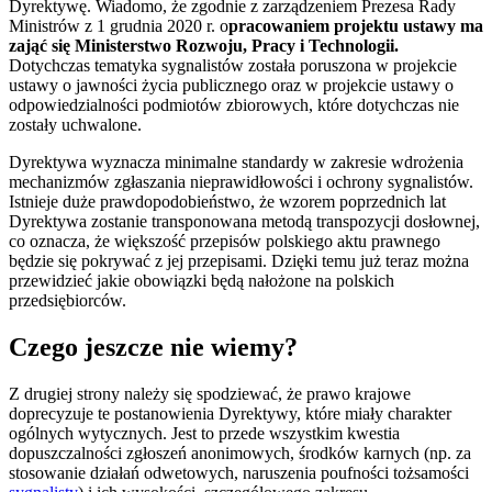
Dyrektywę. Wiadomo, że zgodnie z zarządzeniem Prezesa Rady
Ministrów z 1 grudnia 2020 r. o
pracowaniem projektu ustawy ma
zająć się Ministerstwo Rozwoju, Pracy i Technologii.
Dotychczas tematyka sygnalistów została poruszona w projekcie
ustawy o jawności życia publicznego oraz w projekcie ustawy o
odpowiedzialności podmiotów zbiorowych, które dotychczas nie
zostały uchwalone.
Dyrektywa wyznacza minimalne standardy w zakresie wdrożenia
mechanizmów zgłaszania nieprawidłowości i ochrony sygnalistów.
Istnieje duże prawdopodobieństwo, że wzorem poprzednich lat
Dyrektywa zostanie transponowana metodą transpozycji dosłownej,
co oznacza, że większość przepisów polskiego aktu prawnego
będzie się pokrywać z jej przepisami. Dzięki temu już teraz można
przewidzieć jakie obowiązki będą nałożone na polskich
przedsiębiorców.
Czego jeszcze nie wiemy?
Z drugiej strony należy się spodziewać, że prawo krajowe
doprecyzuje te postanowienia Dyrektywy, które miały charakter
ogólnych wytycznych. Jest to przede wszystkim kwestia
dopuszczalności zgłoszeń anonimowych, środków karnych (np. za
stosowanie działań odwetowych, naruszenia poufności tożsamości