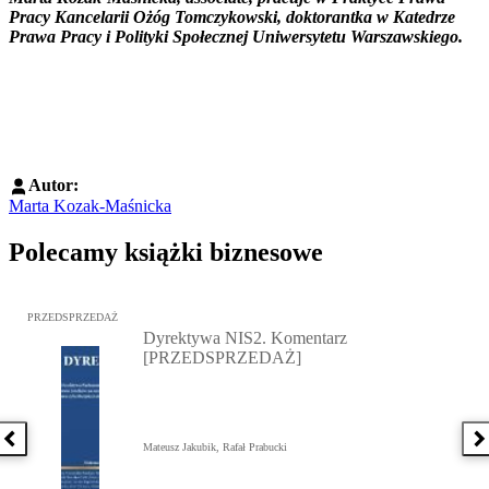
Pracy Kancelarii Ożóg Tomczykowski, doktorantka w Katedrze
Prawa Pracy i Polityki Społecznej Uniwersytetu Warszawskiego.
Autor:
Marta Kozak-Maśnicka
Polecamy książki biznesowe
Przejdź do: Dyrektywa NIS2. Komentarz [PRZEDSPRZEDAŻ], Mateu
PRZEDSPRZEDAŻ
Dyrektywa NIS2. Komentarz
[PRZEDSPRZEDAŻ]
Poprzednia książka
N
Mateusz Jakubik, Rafał Prabucki