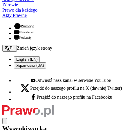
Zdrowie
Prawo dla każdego
Akty Prawne
- otwiera się w nowej karcie
Promocje
Newsletter
Podcasty
Zmień język - bieżący:
Zmień język strony
PL
English (EN)
Українська (UA)
Odwiedź nasz kanał w serwisie YouTube
Youtube - otwiera się w nowej karcie
Przejdź do naszego profilu na X (dawniej Twitter)
X - otwiera się w nowej karcie
Przejdź do naszego profilu na Facebooku
Facebook - otwiera się w nowej karcie
Wyszukiwarka