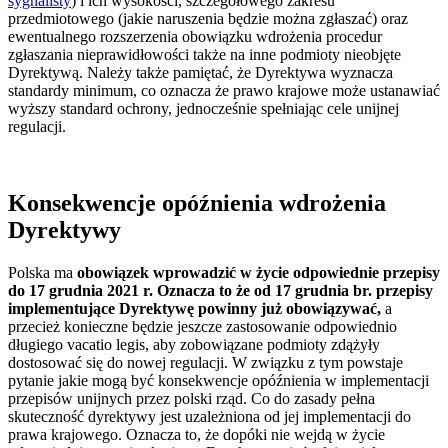
sygnalisty
) i ich wysokości, szczegółowego zakresu
przedmiotowego (jakie naruszenia będzie można zgłaszać) oraz
ewentualnego rozszerzenia obowiązku wdrożenia procedur
zgłaszania nieprawidłowości także na inne podmioty nieobjęte
Dyrektywą. Należy także pamiętać, że Dyrektywa wyznacza
standardy minimum, co oznacza że prawo krajowe może ustanawiać
wyższy standard ochrony, jednocześnie spełniając cele unijnej
regulacji.
Konsekwencje opóźnienia wdrożenia
Dyrektywy
Polska ma
obowiązek wprowadzić w życie odpowiednie przepisy
do 17 grudnia 2021 r. Oznacza to że od 17 grudnia br. przepisy
implementujące Dyrektywę powinny już obowiązywać,
a
przecież konieczne będzie jeszcze zastosowanie odpowiednio
długiego vacatio legis, aby zobowiązane podmioty zdążyły
dostosować się do nowej regulacji. W związku z tym powstaje
pytanie jakie mogą być konsekwencje opóźnienia w implementacji
przepisów unijnych przez polski rząd. Co do zasady pełna
skuteczność dyrektywy jest uzależniona od jej implementacji do
prawa krajowego. Oznacza to, że dopóki nie wejdą w życie