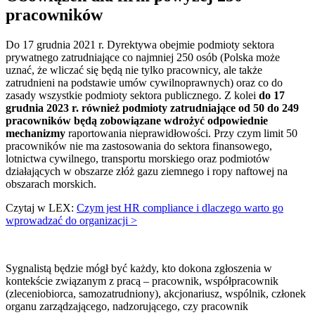
pracowników
Do 17 grudnia 2021 r. Dyrektywa obejmie podmioty sektora
prywatnego zatrudniające co najmniej 250 osób (Polska może
uznać, że wliczać się będą nie tylko pracownicy, ale także
zatrudnieni na podstawie umów cywilnoprawnych) oraz co do
zasady wszystkie podmioty sektora publicznego. Z kolei
do 17
grudnia 2023 r. również podmioty zatrudniające od 50 do 249
pracowników będą zobowiązane wdrożyć odpowiednie
mechanizmy
raportowania nieprawidłowości. Przy czym limit 50
pracowników nie ma zastosowania do sektora finansowego,
lotnictwa cywilnego, transportu morskiego oraz podmiotów
działających w obszarze złóż gazu ziemnego i ropy naftowej na
obszarach morskich.
Czytaj w LEX:
Czym jest HR compliance i dlaczego warto go
wprowadzać do organizacji >
Sygnalistą będzie mógł być każdy, kto dokona zgłoszenia w
kontekście związanym z pracą – pracownik, współpracownik
(zleceniobiorca, samozatrudniony), akcjonariusz, wspólnik, członek
organu zarządzającego, nadzorującego, czy pracownik