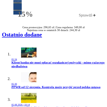
15%
Sprawdź
Rabatu
Cena promocyjna: 296,65 zł |
Cena regularna: 349,00 zł
Najniższa cena w ostatnich 30 dniach: 244,30 zł
Ostatnio dodane
05:34
Przejdź do artykułu:
Klient banku nie musi spłacać oszukańczej pożyczki - mimo rażącego
niedbalstwa
05:30
Przejdź do artykułu:
PPWR od 12 sierpnia. Kontrola może przyjść przed polską ustawą
05.08.2026 | 10:14