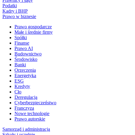
Prawnicy i sądy
Podatki
Kadry i BHP
Prawo w biznesie
Prawo gospodarcze
Małe i średnie firmy
Spółki
Finanse
Prawo AI
Budownictwo
Środowisko
Banki
Orzeczenia
Energetyka
ESG
Kredyty
Cło
Deregulacja
Cyberbezpieczeństwo
Franczyza
Nowe technologie
Prawo autorskie
Samorząd i administracja
Szkoły i uczelnie