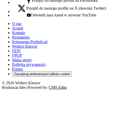
Przejdź do naszego profilu na Facebooku
facebook - otwiera się w nowej karcie
Przejdź do naszego profilu na X (dawniej Twitter)
x - otwiera się w nowej karcie
Odwiedź nasz kanał w serwisie YouTube
youtube - otwiera się w nowej karcie
O nas
Zespół
Kontakt
Regulamin
Księgarnia Profinfo.pl
Wolters Kluwer
FEPI
FPOP
Mapa strony
Polityka prywatności
Pomoc
Zarządzaj preferencjami plików cookie
© 2026 Wolters Kluwer
Realizacja Ideo Powered by:
CMS Edito