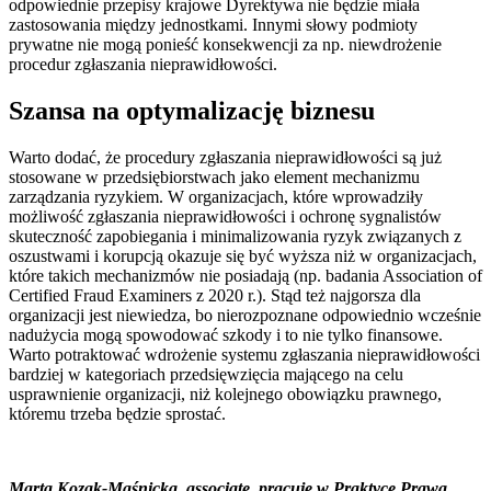
odpowiednie przepisy krajowe Dyrektywa nie będzie miała
zastosowania między jednostkami. Innymi słowy podmioty
prywatne nie mogą ponieść konsekwencji za np. niewdrożenie
procedur zgłaszania nieprawidłowości.
Szansa na optymalizację biznesu
Warto dodać, że procedury zgłaszania nieprawidłowości są już
stosowane w przedsiębiorstwach jako element mechanizmu
zarządzania ryzykiem. W organizacjach, które wprowadziły
możliwość zgłaszania nieprawidłowości i ochronę sygnalistów
skuteczność zapobiegania i minimalizowania ryzyk związanych z
oszustwami i korupcją okazuje się być wyższa niż w organizacjach,
które takich mechanizmów nie posiadają (np. badania Association of
Certified Fraud Examiners z 2020 r.). Stąd też najgorsza dla
organizacji jest niewiedza, bo nierozpoznane odpowiednio wcześnie
nadużycia mogą spowodować szkody i to nie tylko finansowe.
Warto potraktować wdrożenie systemu zgłaszania nieprawidłowości
bardziej w kategoriach przedsięwzięcia mającego na celu
usprawnienie organizacji, niż kolejnego obowiązku prawnego,
któremu trzeba będzie sprostać.
Marta Kozak-Maśnicka, associate, pracuje w Praktyce Prawa