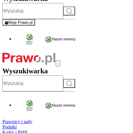
Szukaj
Moje Prawo.pl
- rejestracja i logowanie do serwisu
Nasze serwisy
Wyszukiwarka
Szukaj
Nasze serwisy
Prawnicy i sądy
Podatki
Kadry i BHP