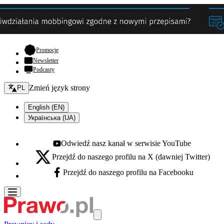
- otwiera się w nowej karcie
Promocje
Newsletter
Podcasty
Zmień język - bieżący:
Zmień język strony
PL
English (EN)
Українська (UA)
Odwiedź nasz kanał w serwisie YouTube
Youtube - otwiera się w nowej karcie
Przejdź do naszego profilu na X (dawniej Twitter)
X - otwiera się w nowej karcie
Przejdź do naszego profilu na Facebooku
Facebook - otwiera się w nowej karcie