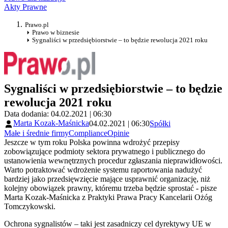
Akty Prawne
Prawo.pl
Prawo w biznesie
Sygnaliści w przedsiębiorstwie – to będzie rewolucja 2021 roku
Sygnaliści w przedsiębiorstwie – to będzie
rewolucja 2021 roku
Data dodania: 04.02.2021 | 06:30
Marta Kozak-Maśnicka
04.02.2021 | 06:30
Spółki
Małe i średnie firmy
Compliance
Opinie
Jeszcze w tym roku Polska powinna wdrożyć przepisy
zobowiązujące podmioty sektora prywatnego i publicznego do
ustanowienia wewnętrznych procedur zgłaszania nieprawidłowości.
Warto potraktować wdrożenie systemu raportowania nadużyć
bardziej jako przedsięwzięcie mające usprawnić organizację, niż
kolejny obowiązek prawny, któremu trzeba będzie sprostać - pisze
Marta Kozak-Maśnicka z Praktyki Prawa Pracy Kancelarii Ożóg
Tomczykowski.
Ochrona sygnalistów – taki jest zasadniczy cel dyrektywy UE w