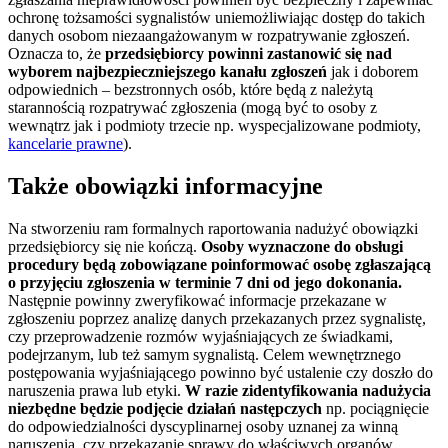
ochronę tożsamości sygnalistów uniemożliwiając dostęp do takich
danych osobom niezaangażowanym w rozpatrywanie zgłoszeń.
Oznacza to, że
przedsiębiorcy powinni zastanowić się nad
wyborem najbezpieczniejszego kanału zgłoszeń
jak i doborem
odpowiednich – bezstronnych osób, które będą z należytą
starannością rozpatrywać zgłoszenia (mogą być to osoby z
wewnątrz jak i podmioty trzecie np. wyspecjalizowane podmioty,
kancelarie prawne
).
Także obowiązki informacyjne
Na stworzeniu ram formalnych raportowania nadużyć obowiązki
przedsiębiorcy się nie kończą.
Osoby wyznaczone do obsługi
procedury będą zobowiązane poinformować osobę zgłaszającą
o przyjęciu zgłoszenia w terminie 7 dni od jego dokonania.
Następnie powinny zweryfikować informacje przekazane w
zgłoszeniu poprzez analizę danych przekazanych przez sygnalistę,
czy przeprowadzenie rozmów wyjaśniających ze świadkami,
podejrzanym, lub też samym sygnalistą. Celem wewnętrznego
postępowania wyjaśniającego powinno być ustalenie czy doszło do
naruszenia prawa lub etyki.
W razie zidentyfikowania nadużycia
niezbędne będzie podjęcie działań następczych
np. pociągnięcie
do odpowiedzialności dyscyplinarnej osoby uznanej za winną
naruszenia, czy przekazanie sprawy do właściwych organów