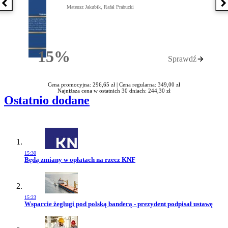
Poprzednia książka
N
Mateusz Jakubik, Rafał Prabucki
15%
Sprawdź
Rabatu
Cena promocyjna: 296,65 zł |
Cena regularna: 349,00 zł
Najniższa cena w ostatnich 30 dniach: 244,30 zł
Ostatnio dodane
15:30
Przejdź do artykułu:
Będą zmiany w opłatach na rzecz KNF
15:23
Przejdź do artykułu:
Wsparcie żeglugi pod polską banderą - prezydent podpisał ustawę