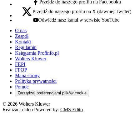
Przejdź do naszego profilu na Facebooku
facebook - otwiera się w nowej karcie
Przejdź do naszego profilu na X (dawniej Twitter)
x - otwiera się w nowej karcie
Odwiedź nasz kanał w serwisie YouTube
youtube - otwiera się w nowej karcie
O nas
Zespół
Kontakt
Regulamin
Księgarnia Profinfo.pl
Wolters Kluwer
FEPI
FPOP
Mapa strony
Polityka prywatności
Pomoc
Zarządzaj preferencjami plików cookie
© 2026 Wolters Kluwer
Realizacja Ideo Powered by:
CMS Edito