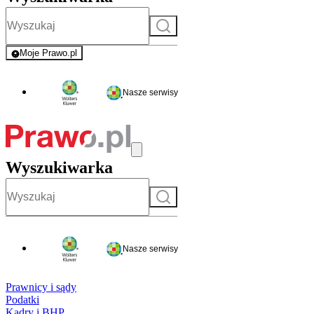
Szukaj
Moje Prawo.pl
- rejestracja i logowanie do serwisu
Nasze serwisy
Wyszukiwarka
Szukaj
Nasze serwisy
Prawnicy i sądy
Podatki
Kadry i BHP