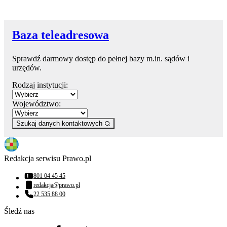
Baza teleadresowa
Sprawdź darmowy dostęp do pełnej bazy m.in. sądów i
urzędów.
Rodzaj instytucji:
Województwo:
Szukaj danych kontaktowych
Redakcja serwisu Prawo.pl
801 04 45 45
Numer telefonu:
redakcja@prawo.pl
Adres email:
22 535 88 00
Numer telefonu:
Śledź nas