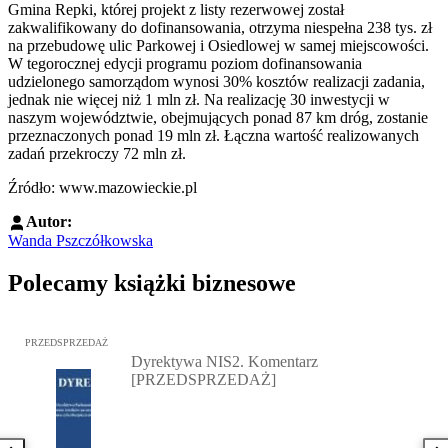
Gmina Repki, której projekt z listy rezerwowej został
zakwalifikowany do dofinansowania, otrzyma niespełna 238 tys. zł
na przebudowę ulic Parkowej i Osiedlowej w samej miejscowości.
W tegorocznej edycji programu poziom dofinansowania
udzielonego samorządom wynosi 30% kosztów realizacji zadania,
jednak nie więcej niż 1 mln zł. Na realizację 30 inwestycji w
naszym województwie, obejmujących ponad 87 km dróg, zostanie
przeznaczonych ponad 19 mln zł. Łączna wartość realizowanych
zadań przekroczy 72 mln zł.
Źródło: www.mazowieckie.pl
Autor:
Wanda Pszczółkowska
Polecamy książki biznesowe
Przejdź do: Dyrektywa NIS2. Komentarz [PRZEDSPRZEDAŻ], Mateu
PRZEDSPRZEDAŻ
Dyrektywa NIS2. Komentarz
[PRZEDSPRZEDAŻ]