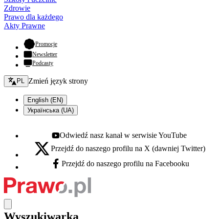
Zdrowie
Prawo dla każdego
Akty Prawne
- otwiera się w nowej karcie
Promocje
Newsletter
Podcasty
Zmień język - bieżący:
Zmień język strony
PL
English (EN)
Українська (UA)
Odwiedź nasz kanał w serwisie YouTube
Youtube - otwiera się w nowej karcie
Przejdź do naszego profilu na X (dawniej Twitter)
X - otwiera się w nowej karcie
Przejdź do naszego profilu na Facebooku
Facebook - otwiera się w nowej karcie
Wyszukiwarka