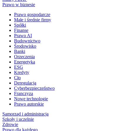
Prawo w biznesie
Prawo gospodarcze
Małe i średnie firmy
Spółki
Finanse
Prawo AI
Budownictwo
Środowisko
Banki
Orzeczenia
Energetyka
ESG
Kredyty
Cło
Deregulacja
Cyberbezpieczeństwo
Franczyza
Nowe technologie
Prawo autorskie
Samorząd i administracja
Szkoły i uczelnie
Zdrowie
Prawo dla każdego