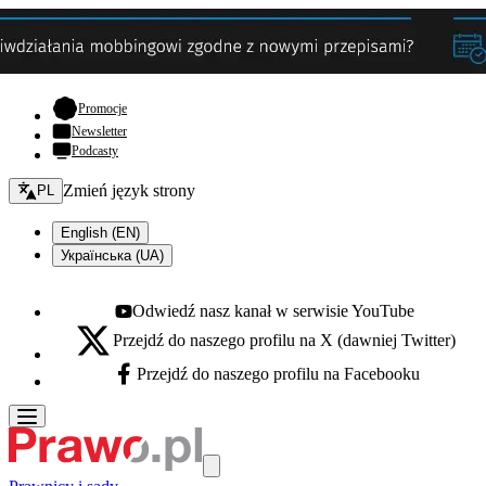
- otwiera się w nowej karcie
Promocje
Newsletter
Podcasty
Zmień język - bieżący:
Zmień język strony
PL
English (EN)
Українська (UA)
Odwiedź nasz kanał w serwisie YouTube
Youtube - otwiera się w nowej karcie
Przejdź do naszego profilu na X (dawniej Twitter)
X - otwiera się w nowej karcie
Przejdź do naszego profilu na Facebooku
Facebook - otwiera się w nowej karcie