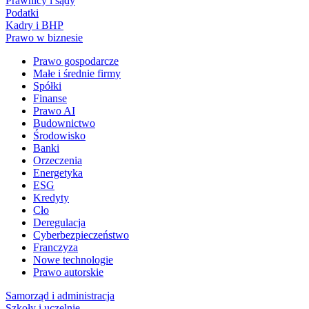
Prawnicy i sądy
Podatki
Kadry i BHP
Prawo w biznesie
Prawo gospodarcze
Małe i średnie firmy
Spółki
Finanse
Prawo AI
Budownictwo
Środowisko
Banki
Orzeczenia
Energetyka
ESG
Kredyty
Cło
Deregulacja
Cyberbezpieczeństwo
Franczyza
Nowe technologie
Prawo autorskie
Samorząd i administracja
Szkoły i uczelnie