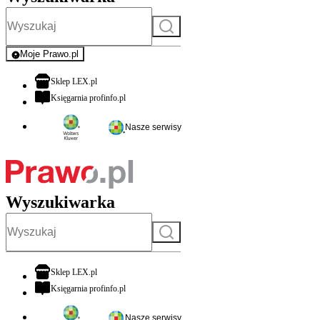
Szukaj
Moje Prawo.pl
- rejestracja i logowanie do serwisu
otwiera się w nowej karcie
Sklep LEX.pl
otwiera się w nowej karcie
Księgarnia profinfo.pl
Nasze serwisy
Wyszukiwarka
Szukaj
otwiera się w nowej karcie
Sklep LEX.pl
otwiera się w nowej karcie
Księgarnia profinfo.pl
Nasze serwisy