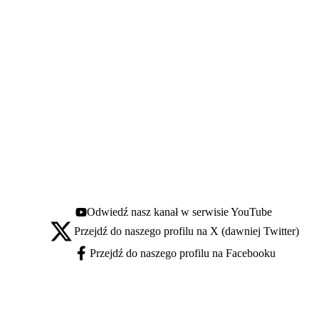
Odwiedź nasz kanał w serwisie YouTube
Youtube - otwiera się w nowej karcie
Przejdź do naszego profilu na X (dawniej Twitter)
X - otwiera się w nowej karcie
Przejdź do naszego profilu na Facebooku
Facebook - otwiera się w nowej karcie