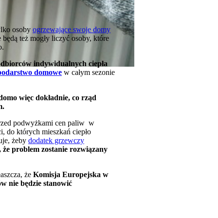
tylko osoby
ogrzewające swoje domy
ędą też mogły liczyć osoby, które
o.
odbiorców indywidualnych ciepła
podarstwo domowe
w całym sezonie
adomo więc dokładnie, co rząd
m.
przed podwyżkami cen paliw w
i, do których mieszkań ciepło
uje, żeby
dodatek grzewczy
 że problem zostanie rozwiązany
aszcza, że
Komisja Europejska w
w nie będzie stanowić