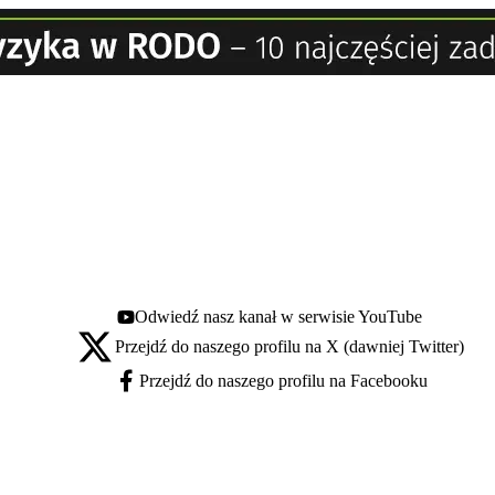
Odwiedź nasz kanał w serwisie YouTube
Youtube - otwiera się w nowej karcie
Przejdź do naszego profilu na X (dawniej Twitter)
X - otwiera się w nowej karcie
Przejdź do naszego profilu na Facebooku
Facebook - otwiera się w nowej karcie