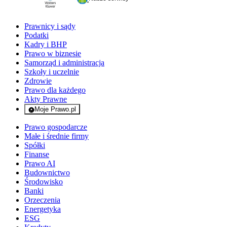
Prawnicy i sądy
Podatki
Kadry i BHP
Prawo w biznesie
Samorząd i administracja
Szkoły i uczelnie
Zdrowie
Prawo dla każdego
Akty Prawne
Moje Prawo.pl
- rejestracja i logowanie do serwisu
Prawo gospodarcze
Małe i średnie firmy
Spółki
Finanse
Prawo AI
Budownictwo
Środowisko
Banki
Orzeczenia
Energetyka
ESG