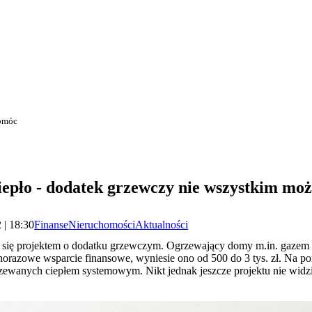
pomóc
iepło - dodatek grzewczy nie wszystkim mo
 | 18:30
Finanse
Nieruchomości
Aktualności
ć się projektem o dodatku grzewczym. Ogrzewający domy m.in. gaz
norazowe wsparcie finansowe, wyniesie ono od 500 do 3 tys. zł. Na p
wanych ciepłem systemowym. Nikt jednak jeszcze projektu nie widzia