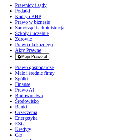
Prawnicy i sądy
Podatki
Kadry i BHP
Prawo w biznesie
Samorząd i administracja
Szkoły i uczelnie
Zdrowie
Prawo dla każdego
Akty Prawne
Moje Prawo.pl
- rejestracja i logowanie do serwisu
Prawo gospodarcze
Małe i średnie firmy
Spółki
Finanse
Prawo AI
Budownictwo
Środowisko
Banki
Orzeczenia
Energetyka
ESG
Kredyty
Cło