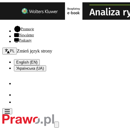
- otwiera się w nowej karcie
Promocje
Newsletter
Podcasty
Zmień język - bieżący:
Zmień język strony
PL
English (EN)
Українська (UA)