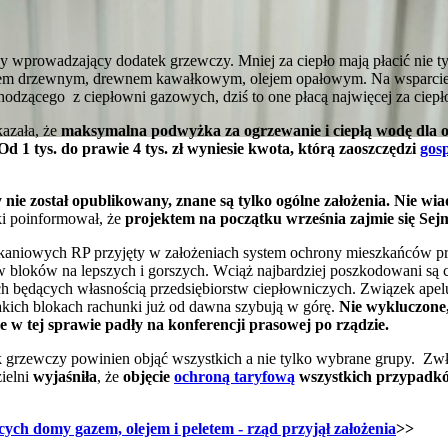
wy wprowadzający dodatek grzewczy. Mniej za ciepło mają płacić nie 
etem drzewnym, drewnem kawałkowym, olejem opałowym. Na wsparcie b
hodzącego z ciepłowni gazowych, dziś to one płacą najwięcej za ciepł
azała, że
maksymalna podwyżka za ogrzewanie i ciepłą wodę dla 
 1 tys. do prawie 4 tys. zł wyniesie kwota, którą zaoszczędzi
gos
 nie został opublikowany, znane są tylko ogólne założenia. Nie wi
i poinformował, że
projektem na początku września zajmie się Sej
kaniowych RP przyjęty w założeniach system ochrony mieszkańców 
 bloków na lepszych i gorszych. Wciąż najbardziej poszkodowani są c
ch będących własnością przedsiębiorstw ciepłowniczych. Związek apel
ich blokach rachunki już od dawna szybują w górę.
Nie wykluczone,
e w tej sprawie padły na konferencji prasowej po rządzie.
 grzewczy powinien objąć wszystkich a nie tylko wybrane grupy. Zwł
zielni
wyjaśniła
, że
objęcie
ochroną taryfową
wszystkich przypadkó
ych domy gazem, olejem i peletem - rząd przyjął założenia
>>