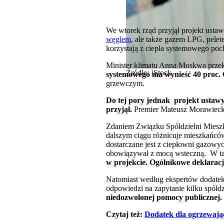
We wtorek rząd przyjął projekt usta
węglem
, ale także gazem LPG, pel
korzystają z ciepła systemowego poc
Minister klimatu Anna Moskwa przek
Źródło: iStock
systemowego ma wynieść 40 proc. Od
grzewczym.
Do tej pory jednak projekt ustawy
przyjął.
Premier Mateusz Morawieck
Zdaniem Związku Spółdzielni Miesz
dalszym ciągu różnicuje mieszkańców
dostarczane jest z ciepłowni gazowy
obowiązywał z mocą wsteczną. W tak
w projekcie. Ogólnikowe deklaracj
Natomiast według ekspertów dodatek
odpowiedzi na zapytanie kilku spółd
niedozwolonej pomocy publicznej.
Czytaj też:
Dodatek dla ogrzewając