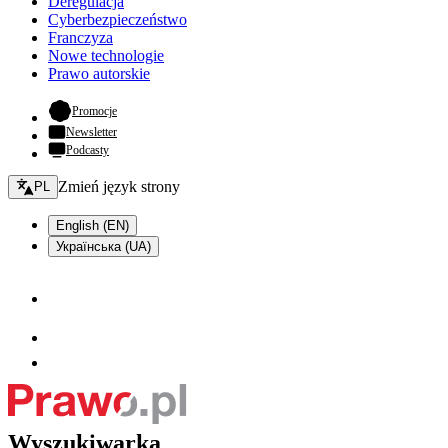
Deregulacja
Cyberbezpieczeństwo
Franczyza
Nowe technologie
Prawo autorskie
- otwiera się w nowej karcie
Promocje
Newsletter
Podcasty
Zmień język - bieżący:
Zmień język strony
PL
English (EN)
Українська (UA)
Wyszukiwarka