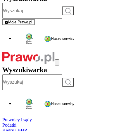
Szukaj
Moje Prawo.pl
- rejestracja i logowanie do serwisu
Nasze serwisy
Wyszukiwarka
Szukaj
Nasze serwisy
Prawnicy i sądy
Podatki
Kadry i BHP