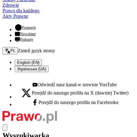
Zdrowie
Prawo dla każdego
Akty Prawne
- otwiera się w nowej karcie
Promocje
Newsletter
Podcasty
Zmień język - bieżący:
Zmień język strony
PL
English (EN)
Українська (UA)
Odwiedź nasz kanał w serwisie YouTube
Youtube - otwiera się w nowej karcie
Przejdź do naszego profilu na X (dawniej Twitter)
X - otwiera się w nowej karcie
Przejdź do naszego profilu na Facebooku
Facebook - otwiera się w nowej karcie
Wyszukiwarka