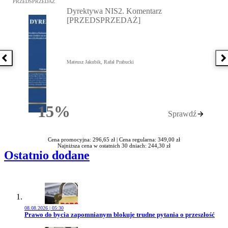
Przejdź do: Dyrektywa NIS2. Komentarz [PRZEDSPRZEDAŻ], Mateu
PRZEDSPRZEDAŻ
Dyrektywa NIS2. Komentarz
[PRZEDSPRZEDAŻ]
Poprzednia książka
N
Mateusz Jakubik, Rafał Prabucki
15%
Sprawdź
Rabatu
Cena promocyjna: 296,65 zł |
Cena regularna: 349,00 zł
Najniższa cena w ostatnich 30 dniach: 244,30 zł
Ostatnio dodane
08.08.2026 | 05:30
Przejdź do artykułu:
Prawo do bycia zapomnianym blokuje trudne pytania o przeszłość