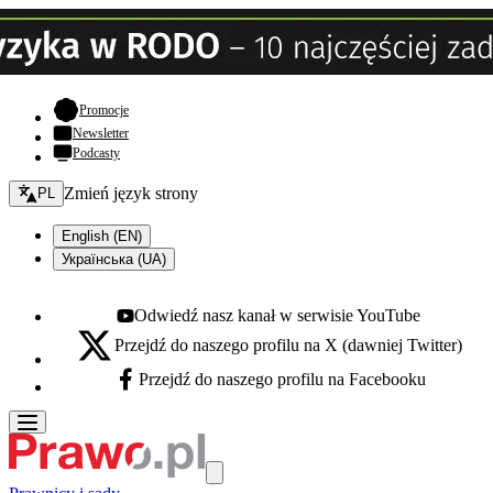
- otwiera się w nowej karcie
Promocje
Newsletter
Podcasty
Zmień język - bieżący:
Zmień język strony
PL
English (EN)
Українська (UA)
Odwiedź nasz kanał w serwisie YouTube
Youtube - otwiera się w nowej karcie
Przejdź do naszego profilu na X (dawniej Twitter)
X - otwiera się w nowej karcie
Przejdź do naszego profilu na Facebooku
Facebook - otwiera się w nowej karcie