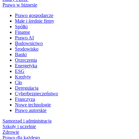
Prawo w biznesie
Prawo gospodarcze
Małe i średnie firmy
Spółki
Finanse
Prawo AI
Budownictwo
Środowisko
Banki
Orzeczenia
Energetyka
ESG
Kredyty
Cło
Deregulacja
Cyberbezpieczeństwo
Franczyza
Nowe technologie
Prawo autorskie
Samorząd i administracja
Szkoły i uczelnie
Zdrowie
Prawo dla każdego