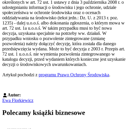
określonych w art. 72 ust. 1 ustawy z dnia 3 października 2008 r. o
udostępnianiu informacji o środowisku i jego ochronie, udziale
społeczeństwa w ochronie środowiska oraz o ocenach
oddziaływania na środowisko (tekst jedn.: Dz. U. z 2013 r. poz.
1235) - dalej u.o.o.ś. albo dokonania zgłoszenia, o którym mowa w
art. 72 ust. 1a u.o.o.ś. W takim przypadku musi to być nowa
decyzja, uzyskana specjalnie na potrzeby ww. działań. W
przypadku wniosku o pozwolenie zintegrowane (zmianę
pozwolenia) należy dołączyć decyzję, która została dla danego
przedsięwzięcia wydana. Może to być decyzja z 2003 r. Przepis art.
72 ust. 1 u.o.o.ś. nie wymienia pozwolenia zintegrowanego w
katalogu decyzji, przed wydaniem których konieczne jest uzyskanie
decyzji o środowiskowych uwarunkowaniach.
Artykuł pochodzi z
programu Prawo Ochrony Środowiska
.
Autor:
Ewa Florkiewicz
Polecamy książki biznesowe