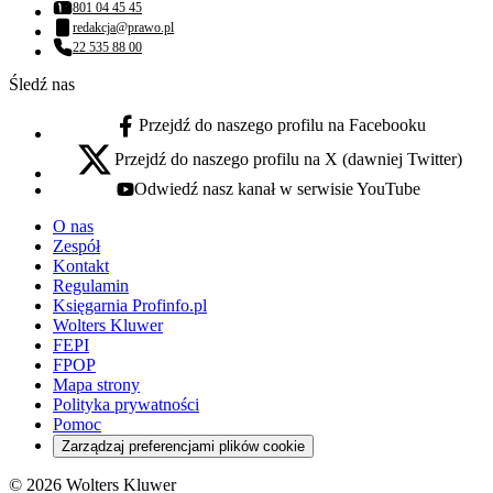
801 04 45 45
Numer telefonu:
redakcja@prawo.pl
Adres email:
22 535 88 00
Numer telefonu:
Śledź nas
Przejdź do naszego profilu na Facebooku
facebook - otwiera się w nowej karcie
Przejdź do naszego profilu na X (dawniej Twitter)
x - otwiera się w nowej karcie
Odwiedź nasz kanał w serwisie YouTube
youtube - otwiera się w nowej karcie
O nas
Zespół
Kontakt
Regulamin
Księgarnia Profinfo.pl
Wolters Kluwer
FEPI
FPOP
Mapa strony
Polityka prywatności
Pomoc
Zarządzaj preferencjami plików cookie
© 2026 Wolters Kluwer