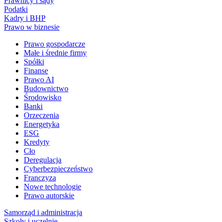
Prawnicy i sądy
Podatki
Kadry i BHP
Prawo w biznesie
Prawo gospodarcze
Małe i średnie firmy
Spółki
Finanse
Prawo AI
Budownictwo
Środowisko
Banki
Orzeczenia
Energetyka
ESG
Kredyty
Cło
Deregulacja
Cyberbezpieczeństwo
Franczyza
Nowe technologie
Prawo autorskie
Samorząd i administracja
Szkoły i uczelnie