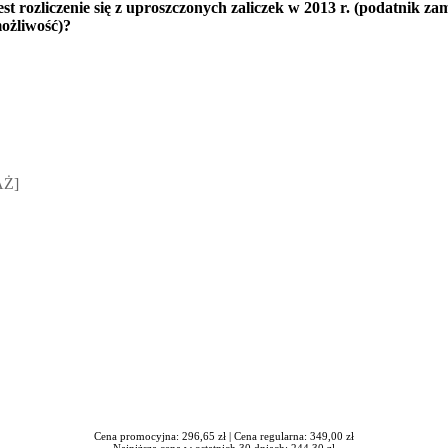
t rozliczenie się z uproszczonych zaliczek w 2013 r. (podatnik za
ożliwość)?
sz Jakubik, Rafał Prabucki - otwiera się w nowym oknie
AŻ]
Cena promocyjna: 296,65 zł |
Cena regularna: 349,00 zł
Najniższa cena w ostatnich 30 dniach: 244,30 zł