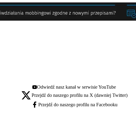
Odwiedź nasz kanał w serwisie YouTube
Youtube - otwiera się w nowej karcie
Przejdź do naszego profilu na X (dawniej Twitter)
X - otwiera się w nowej karcie
Przejdź do naszego profilu na Facebooku
Facebook - otwiera się w nowej karcie