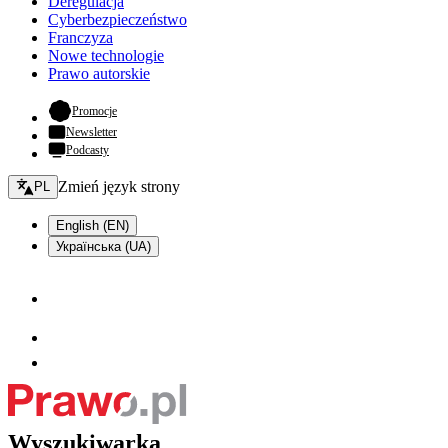
Deregulacja
Cyberbezpieczeństwo
Franczyza
Nowe technologie
Prawo autorskie
- otwiera się w nowej karcie
Promocje
Newsletter
Podcasty
Zmień język - bieżący:
Zmień język strony
PL
English (EN)
Українська (UA)
Wyszukiwarka