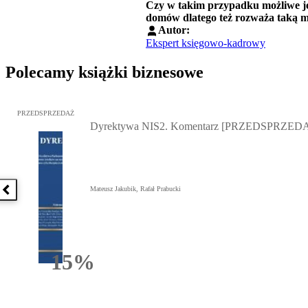
Czy w takim przypadku możliwe jes
domów dlatego też rozważa taką m
Autor:
Ekspert księgowo-kadrowy
Polecamy książki biznesowe
Przejdź do: Dyrektywa NIS2. Komentarz [PRZEDSPRZEDAŻ], Mateu
PRZEDSPRZEDAŻ
Dyrektywa NIS2. Komentarz [PRZEDSPRZED
Mateusz Jakubik, Rafał Prabucki
Poprzednia książka
15%
Rabatu