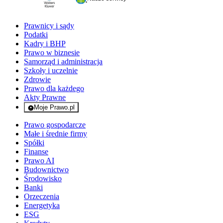
Prawnicy i sądy
Podatki
Kadry i BHP
Prawo w biznesie
Samorząd i administracja
Szkoły i uczelnie
Zdrowie
Prawo dla każdego
Akty Prawne
Moje Prawo.pl
- rejestracja i logowanie do serwisu
Prawo gospodarcze
Małe i średnie firmy
Spółki
Finanse
Prawo AI
Budownictwo
Środowisko
Banki
Orzeczenia
Energetyka
ESG