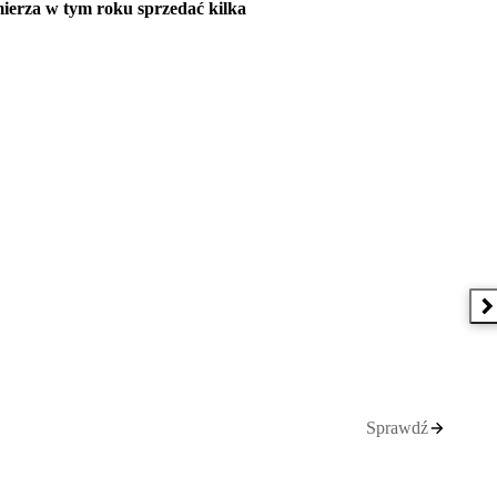
mierza w tym roku sprzedać kilka
N
Sprawdź