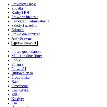
Prawnicy i sądy
Podatki
Kadry i BHP
Prawo w biznesie
Samorząd i administracja
Szkoły i uczelnie
Zdrowie
Prawo dla każdego
Akty Prawne
Moje Prawo.pl
- rejestracja i logowanie do serwisu
Prawo gospodarcze
Małe i średnie firmy
Spółki
Finanse
Prawo AI
Budownictwo
Środowisko
Banki
Orzeczenia
Energetyka
ESG
Kredyty
Cło