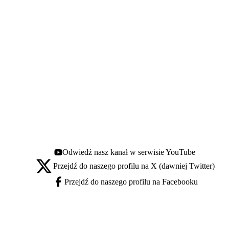
Odwiedź nasz kanał w serwisie YouTube
Youtube - otwiera się w nowej karcie
Przejdź do naszego profilu na X (dawniej Twitter)
X - otwiera się w nowej karcie
Przejdź do naszego profilu na Facebooku
Facebook - otwiera się w nowej karcie