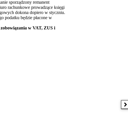
stanie sporządzony remanent
Biuro rachunkowe prowadzące księgi
ęgowych dokona dopiero w styczniu.
ego podatku będzie płacone w
ty zobowiązania w VAT, ZUS i
N