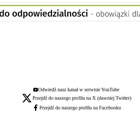
Odwiedź nasz kanał w serwisie YouTube
Youtube - otwiera się w nowej karcie
Przejdź do naszego profilu na X (dawniej Twitter)
X - otwiera się w nowej karcie
Przejdź do naszego profilu na Facebooku
Facebook - otwiera się w nowej karcie