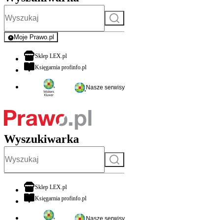
Szukaj
Moje Prawo.pl
- rejestracja i logowanie do serwisu
otwiera się w nowej karcie
Sklep LEX.pl
otwiera się w nowej karcie
Księgarnia profinfo.pl
Nasze serwisy
Wyszukiwarka
Szukaj
otwiera się w nowej karcie
Sklep LEX.pl
otwiera się w nowej karcie
Księgarnia profinfo.pl
Nasze serwisy