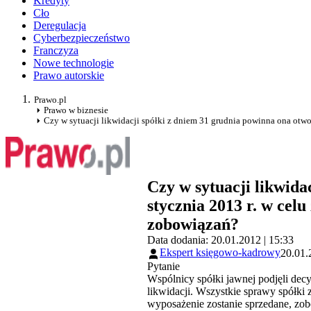
Kredyty
Cło
Deregulacja
Cyberbezpieczeństwo
Franczyza
Nowe technologie
Prawo autorskie
Prawo.pl
Prawo w biznesie
Czy w sytuacji likwidacji spółki z dniem 31 grudnia powinna ona otw
Czy w sytuacji likwida
stycznia 2013 r. w cel
zobowiązań?
Data dodania: 20.01.2012 | 15:33
Ekspert księgowo-kadrowy
20.01.
Pytanie
Wspólnicy spółki jawnej podjęli dec
likwidacji. Wszystkie sprawy spółki 
wyposażenie zostanie sprzedane, zob