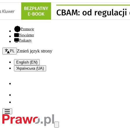
- otwiera się w nowej karcie
Promocje
Newsletter
Podcasty
Zmień język - bieżący:
Zmień język strony
PL
English (EN)
Українська (UA)