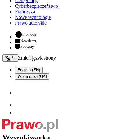
Deregulacja
Cyberbezpieczeństwo
Franczyza
Nowe technologie
Prawo autorskie
- otwiera się w nowej karcie
Promocje
Newsletter
Podcasty
Zmień język - bieżący:
Zmień język strony
PL
English (EN)
Українська (UA)
Wyszukiwarka