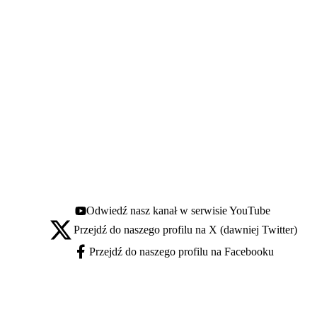
Odwiedź nasz kanał w serwisie YouTube
Youtube - otwiera się w nowej karcie
Przejdź do naszego profilu na X (dawniej Twitter)
X - otwiera się w nowej karcie
Przejdź do naszego profilu na Facebooku
Facebook - otwiera się w nowej karcie