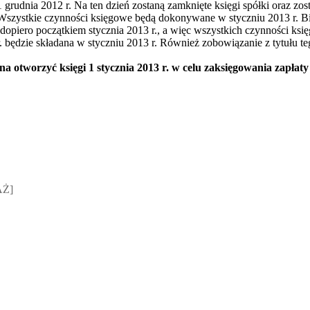
 grudnia 2012 r. Na ten dzień zostaną zamknięte księgi spółki oraz zo
. Wszystkie czynności księgowe będą dokonywane w styczniu 2013 r. 
opiero początkiem stycznia 2013 r., a więc wszystkich czynności ksi
. będzie składana w styczniu 2013 r. Również zobowiązanie z tytułu t
nna otworzyć księgi 1 stycznia 2013 r. w celu zaksięgowania zapła
sz Jakubik, Rafał Prabucki - otwiera się w nowym oknie
AŻ]