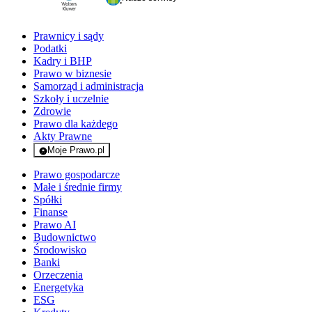
Prawnicy i sądy
Podatki
Kadry i BHP
Prawo w biznesie
Samorząd i administracja
Szkoły i uczelnie
Zdrowie
Prawo dla każdego
Akty Prawne
Moje Prawo.pl
- rejestracja i logowanie do serwisu
Prawo gospodarcze
Małe i średnie firmy
Spółki
Finanse
Prawo AI
Budownictwo
Środowisko
Banki
Orzeczenia
Energetyka
ESG