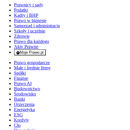
Prawnicy i sądy
Podatki
Kadry i BHP
Prawo w biznesie
Samorząd i administracja
Szkoły i uczelnie
Zdrowie
Prawo dla każdego
Akty Prawne
Moje Prawo.pl
- rejestracja i logowanie do serwisu
Prawo gospodarcze
Małe i średnie firmy
Spółki
Finanse
Prawo AI
Budownictwo
Środowisko
Banki
Orzeczenia
Energetyka
ESG
Kredyty
Cło