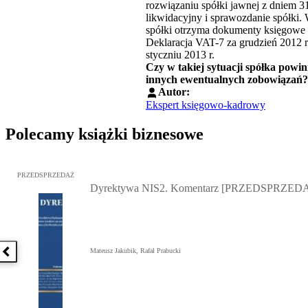
rozwiązaniu spółki jawnej z dniem 31
likwidacyjny i sprawozdanie spółki
spółki otrzyma dokumenty księgowe d
Deklaracja VAT-7 za grudzień 2012 r
styczniu 2013 r.
Czy w takiej sytuacji spółka powi
innych ewentualnych zobowiązań?
Autor:
Ekspert księgowo-kadrowy
Polecamy książki biznesowe
Przejdź do: Dyrektywa NIS2. Komentarz [PRZEDSPRZEDAŻ], Mateu
PRZEDSPRZEDAŻ
Dyrektywa NIS2. Komentarz [PRZEDSPRZED
Mateusz Jakubik, Rafał Prabucki
Poprzednia książka