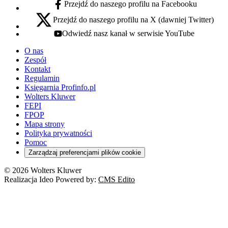
Przejdź do naszego profilu na Facebooku
facebook - otwiera się w nowej karcie
Przejdź do naszego profilu na X (dawniej Twitter)
x - otwiera się w nowej karcie
Odwiedź nasz kanał w serwisie YouTube
youtube - otwiera się w nowej karcie
O nas
Zespół
Kontakt
Regulamin
Księgarnia Profinfo.pl
Wolters Kluwer
FEPI
FPOP
Mapa strony
Polityka prywatności
Pomoc
Zarządzaj preferencjami plików cookie
© 2026 Wolters Kluwer
Realizacja Ideo Powered by:
CMS Edito