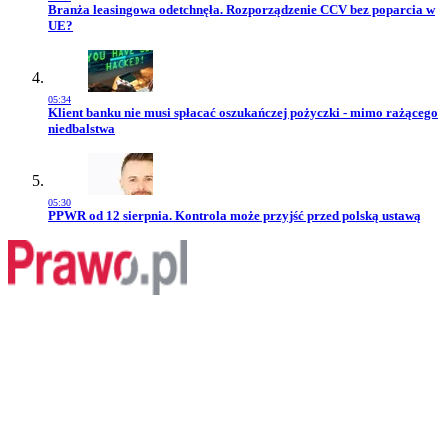
Przejdź do artykułu:
Branża leasingowa odetchnęła. Rozporządzenie CCV bez poparcia w
UE?
05:34
Przejdź do artykułu:
Klient banku nie musi spłacać oszukańczej pożyczki - mimo rażącego
niedbalstwa
05:30
Przejdź do artykułu:
PPWR od 12 sierpnia. Kontrola może przyjść przed polską ustawą