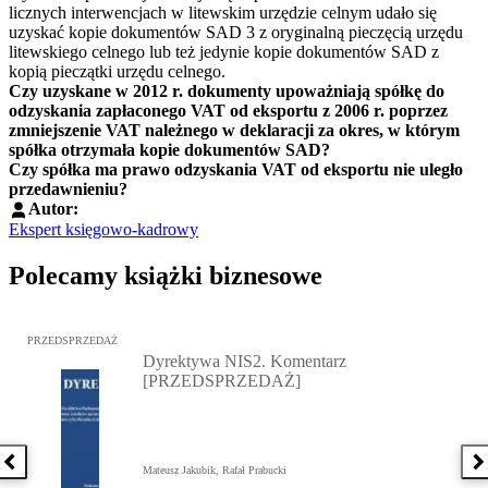
licznych interwencjach w litewskim urzędzie celnym udało się
uzyskać kopie dokumentów SAD 3 z oryginalną pieczęcią urzędu
litewskiego celnego lub też jedynie kopie dokumentów SAD z
kopią pieczątki urzędu celnego.
Czy uzyskane w 2012 r. dokumenty upoważniają spółkę do
odzyskania zapłaconego VAT od eksportu z 2006 r. poprzez
zmniejszenie VAT należnego w deklaracji za okres, w którym
spółka otrzymała kopie dokumentów SAD?
Czy spółka ma prawo odzyskania VAT od eksportu nie uległo
przedawnieniu?
Autor:
Ekspert księgowo-kadrowy
Polecamy książki biznesowe
Przejdź do: Dyrektywa NIS2. Komentarz [PRZEDSPRZEDAŻ], Mateu
PRZEDSPRZEDAŻ
Dyrektywa NIS2. Komentarz
[PRZEDSPRZEDAŻ]
Poprzednia książka
N
Mateusz Jakubik, Rafał Prabucki