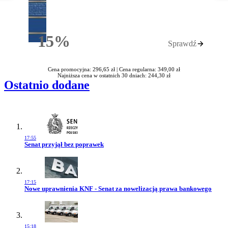
15%
Sprawdź
Rabatu
Cena promocyjna: 296,65 zł |
Cena regularna: 349,00 zł
Najniższa cena w ostatnich 30 dniach: 244,30 zł
Ostatnio dodane
17:55
Przejdź do artykułu:
Senat przyjął bez poprawek
17:15
Przejdź do artykułu:
Nowe uprawnienia KNF - Senat za nowelizacją prawa bankowego
15:18