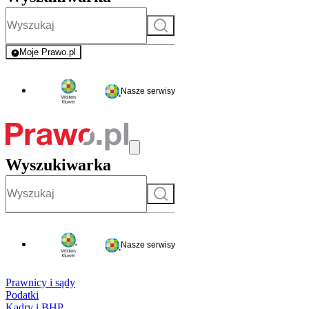
Szukaj
Moje Prawo.pl
- rejestracja i logowanie do serwisu
Nasze serwisy
Wyszukiwarka
Szukaj
Nasze serwisy
Prawnicy i sądy
Podatki
Kadry i BHP