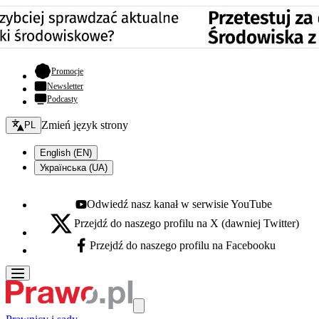
- otwiera się w nowej karcie
Promocje
Newsletter
Podcasty
Zmień język - bieżący:
Zmień język strony
PL
English (EN)
Українська (UA)
Odwiedź nasz kanał w serwisie YouTube
Youtube - otwiera się w nowej karcie
Przejdź do naszego profilu na X (dawniej Twitter)
X - otwiera się w nowej karcie
Przejdź do naszego profilu na Facebooku
Facebook - otwiera się w nowej karcie