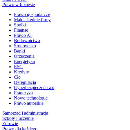
Prawo w biznesie
Prawo gospodarcze
Małe i średnie firmy
Spółki
Finanse
Prawo AI
Budownictwo
Środowisko
Banki
Orzeczenia
Energetyka
ESG
Kredyty
Cło
Deregulacja
Cyberbezpieczeństwo
Franczyza
Nowe technologie
Prawo autorskie
Samorząd i administracja
Szkoły i uczelnie
Zdrowie
Prawo dla każdego