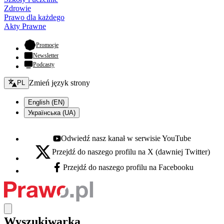
Zdrowie
Prawo dla każdego
Akty Prawne
- otwiera się w nowej karcie
Promocje
Newsletter
Podcasty
Zmień język - bieżący:
Zmień język strony
PL
English (EN)
Українська (UA)
Odwiedź nasz kanał w serwisie YouTube
Youtube - otwiera się w nowej karcie
Przejdź do naszego profilu na X (dawniej Twitter)
X - otwiera się w nowej karcie
Przejdź do naszego profilu na Facebooku
Facebook - otwiera się w nowej karcie
Wyszukiwarka