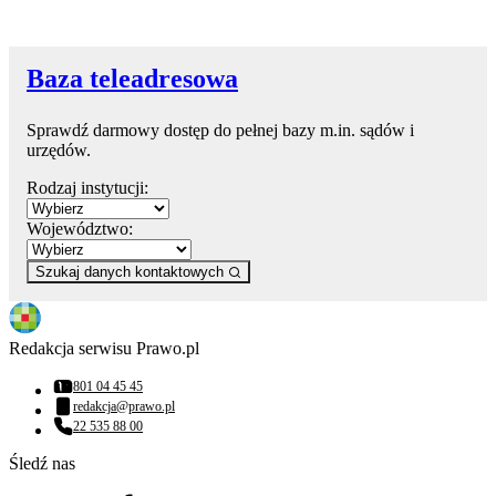
Baza teleadresowa
Sprawdź darmowy dostęp do pełnej bazy m.in. sądów i
urzędów.
Rodzaj instytucji:
Województwo:
Szukaj danych kontaktowych
Redakcja serwisu Prawo.pl
801 04 45 45
Numer telefonu:
redakcja@prawo.pl
Adres email:
22 535 88 00
Numer telefonu:
Śledź nas