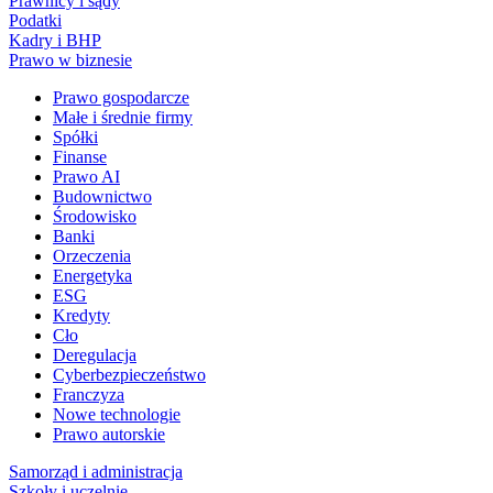
Prawnicy i sądy
Podatki
Kadry i BHP
Prawo w biznesie
Prawo gospodarcze
Małe i średnie firmy
Spółki
Finanse
Prawo AI
Budownictwo
Środowisko
Banki
Orzeczenia
Energetyka
ESG
Kredyty
Cło
Deregulacja
Cyberbezpieczeństwo
Franczyza
Nowe technologie
Prawo autorskie
Samorząd i administracja
Szkoły i uczelnie