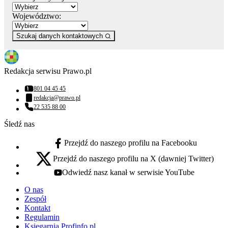
Województwo:
Szukaj danych kontaktowych
Redakcja serwisu Prawo.pl
801 04 45 45
Numer telefonu:
redakcja@prawo.pl
Adres email:
22 535 88 00
Numer telefonu:
Śledź nas
Przejdź do naszego profilu na Facebooku
facebook - otwiera się w nowej karcie
Przejdź do naszego profilu na X (dawniej Twitter)
x - otwiera się w nowej karcie
Odwiedź nasz kanał w serwisie YouTube
youtube - otwiera się w nowej karcie
O nas
Zespół
Kontakt
Regulamin
Księgarnia Profinfo.pl