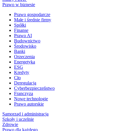
Prawo w biznesie
Prawo gospodarcze
Małe i średnie firmy
Spółki
Finanse
Prawo AI
Budownictwo
Środowisko
Banki
Orzeczenia
Energetyka
ESG
Kredyty
Cło
Deregulacja
Cyberbezpieczeństwo
Franczyza
Nowe technologie
Prawo autorskie
Samorząd i administracja
Szkoły i uczelnie
Zdrowie
Prawo dla każdego