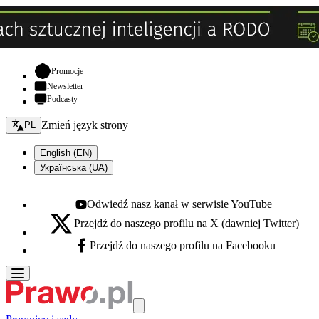
- otwiera się w nowej karcie
Promocje
Newsletter
Podcasty
Zmień język - bieżący:
Zmień język strony
PL
English (EN)
Українська (UA)
Odwiedź nasz kanał w serwisie YouTube
Youtube - otwiera się w nowej karcie
Przejdź do naszego profilu na X (dawniej Twitter)
X - otwiera się w nowej karcie
Przejdź do naszego profilu na Facebooku
Facebook - otwiera się w nowej karcie