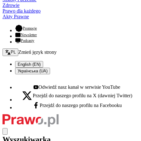
Zdrowie
Prawo dla każdego
Akty Prawne
- otwiera się w nowej karcie
Promocje
Newsletter
Podcasty
Zmień język - bieżący:
Zmień język strony
PL
English (EN)
Українська (UA)
Odwiedź nasz kanał w serwisie YouTube
Youtube - otwiera się w nowej karcie
Przejdź do naszego profilu na X (dawniej Twitter)
X - otwiera się w nowej karcie
Przejdź do naszego profilu na Facebooku
Facebook - otwiera się w nowej karcie
Wyszukiwarka