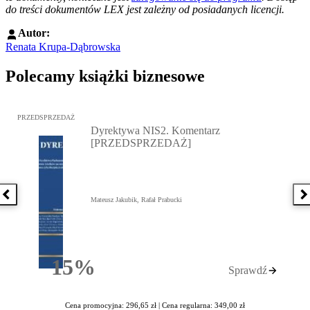
do treści dokumentów LEX jest zależny od posiadanych licencji.
Autor:
Renata Krupa-Dąbrowska
Polecamy książki biznesowe
Przejdź do: Dyrektywa NIS2. Komentarz [PRZEDSPRZEDAŻ], Mateu
PRZEDSPRZEDAŻ
Dyrektywa NIS2. Komentarz
[PRZEDSPRZEDAŻ]
Poprzednia książka
N
Mateusz Jakubik, Rafał Prabucki
15%
Sprawdź
Rabatu
Cena promocyjna: 296,65 zł |
Cena regularna: 349,00 zł