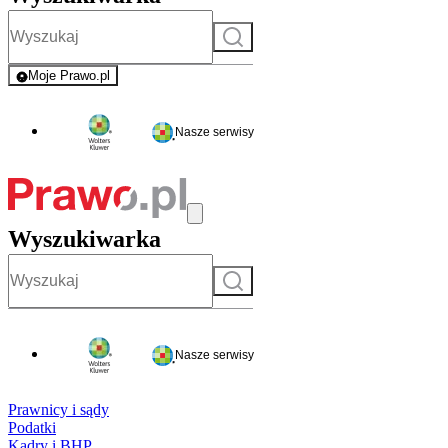
Szukaj
Moje Prawo.pl
- rejestracja i logowanie do serwisu
Nasze serwisy
Wyszukiwarka
Szukaj
Nasze serwisy
Prawnicy i sądy
Podatki
Kadry i BHP