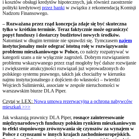
i kosztów obsługi kredytów hipotecznych, jak również zaostrzenie
polityki kredytowej
przez banki
w związku z rekomendacją Komisji
Nadzoru Finansowego.
– Rozważana przez rząd koncepcja zdaje się być skuteczna
tylko w krótkim terminie. Teraz faktycznie może ograniczyć
popyt funduszy i dostarczy budżetowi nowych środków.
Natomiast w długim terminie nie sprawdzi się. Tymczasem
najem
instytucjonalny może odegrać istotną rolę w rozwiązywaniu
problemu mieszkaniowego w Polsce,
co należy rozpatrywać w
kategorii szans a nie wyłącznie zagrożeń. Dobrym rozwiązaniem
problemu wskazywanego przez rząd mogłoby być dalsze rozwijanie
i zwiększenie atrakcyjności rozwiązań już wprowadzonych do
polskiego systemu prawnego, takich jak chociażby w kierunku
najmu instytucjonalnego z dojściem do własności – twierdzi
Wojciech Sulimierski, associate w zespole nieruchomości w
warszawskim biurze DLA Piper.
Czytaj w LEX:
Nowa umowa rezerwacyjna a ochrona nabywców
mieszkań >>>
Jak wskazują prawnicy DLA Piper,
rosnące zainteresowanie
międzynarodowych funduszy polskim rynkiem mieszkaniowym
to efekt stopniowego zrównywania się czynszów za wynajem w
Polsce z czynszami w innych krajach zachodnioeuropejskich.