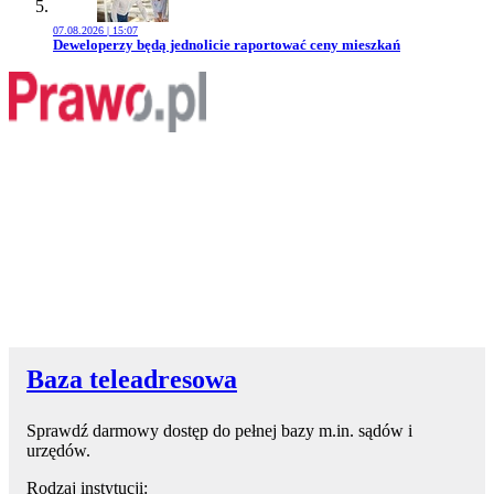
07.08.2026 | 15:07
Przejdź do artykułu:
Deweloperzy będą jednolicie raportować ceny mieszkań
Baza teleadresowa
Sprawdź darmowy dostęp do pełnej bazy m.in. sądów i
urzędów.
Rodzaj instytucji: