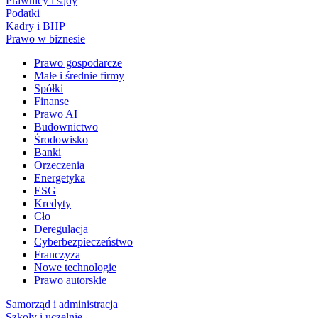
Prawnicy i sądy
Podatki
Kadry i BHP
Prawo w biznesie
Prawo gospodarcze
Małe i średnie firmy
Spółki
Finanse
Prawo AI
Budownictwo
Środowisko
Banki
Orzeczenia
Energetyka
ESG
Kredyty
Cło
Deregulacja
Cyberbezpieczeństwo
Franczyza
Nowe technologie
Prawo autorskie
Samorząd i administracja
Szkoły i uczelnie