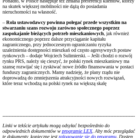
Ponadto, w Polsce następuje też zmiana preferencji klientów, którzy
na skutek większej mobilności nie dążą do posiadania
nieruchomości na własność.
–
Rola ustawodawcy powinna polegać przede wszystkim na
stwarzaniu szans rozwoju zarówno społecznego poprzez
zaspokajanie bieżących potrzeb mieszkaniowych
, jak również
ekonomicznego poprzez dalsze przyciąganie kapitału
zagranicznego, przy jednoczesnym ograniczaniu ryzyka
uzależnienia dostępności mieszkań od często agresywnych postaw
rynkowych – dodaje Wojciech Sulimierski. – Jeśli chodzi o rozwój
rynku PRS, należy się cieszyć, że polski rynek mieszkaniowy ma
szansę rozwijać się i zyskiwać nowe źródło finansowania w postaci
funduszy zagranicznych. Mamy nadzieję, że plany rządu nie
doprowadzą do zmniejszenia atrakcyjności nowych rozwiązań,
które teraz wchodzą na polski rynek na większą skalę
--------------------------------------------------------------------------------------
--------------------------------------------------------
Linki w tekście artykułu mogą odsyłać bezpośrednio do
odpowiednich dokumentów w
programie LEX
. Aby móc przeglądać
te dokumenty, konieczne jest
zalogowanie się do programu
. Dostęp