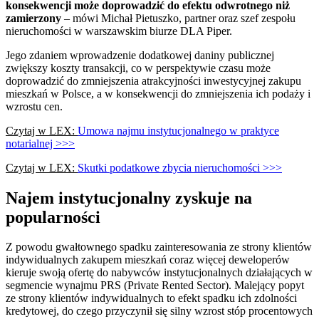
konsekwencji może doprowadzić do efektu odwrotnego niż
zamierzony
– mówi Michał Pietuszko, partner oraz szef zespołu
nieruchomości w warszawskim biurze DLA Piper.
Jego zdaniem wprowadzenie dodatkowej daniny publicznej
zwiększy koszty transakcji, co w perspektywie czasu może
doprowadzić do zmniejszenia atrakcyjności inwestycyjnej zakupu
mieszkań w Polsce, a w konsekwencji do zmniejszenia ich podaży i
wzrostu cen.
Czytaj w LEX:
Umowa najmu instytucjonalnego w praktyce
notarialnej >>>
Czytaj w LEX:
Skutki podatkowe zbycia nieruchomości >>>
Najem instytucjonalny zyskuje na
popularności
Z powodu gwałtownego spadku zainteresowania ze strony klientów
indywidualnych zakupem mieszkań coraz więcej deweloperów
kieruje swoją ofertę do nabywców instytucjonalnych działających w
segmencie wynajmu PRS (Private Rented Sector). Malejący popyt
ze strony klientów indywidualnych to efekt spadku ich zdolności
kredytowej, do czego przyczynił się silny wzrost stóp procentowych