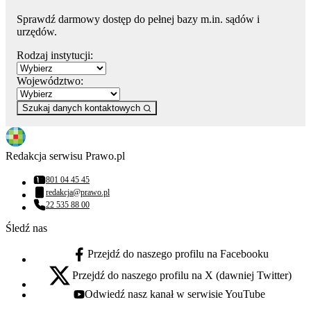
Sprawdź darmowy dostęp do pełnej bazy m.in. sądów i
urzędów.
Rodzaj instytucji:
Województwo:
Szukaj danych kontaktowych
Redakcja serwisu Prawo.pl
801 04 45 45
Numer telefonu:
redakcja@prawo.pl
Adres email:
22 535 88 00
Numer telefonu:
Śledź nas
Przejdź do naszego profilu na Facebooku
facebook - otwiera się w nowej karcie
Przejdź do naszego profilu na X (dawniej Twitter)
x - otwiera się w nowej karcie
Odwiedź nasz kanał w serwisie YouTube
youtube - otwiera się w nowej karcie