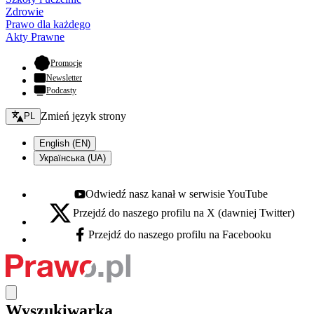
Zdrowie
Prawo dla każdego
Akty Prawne
- otwiera się w nowej karcie
Promocje
Newsletter
Podcasty
Zmień język - bieżący:
Zmień język strony
PL
English (EN)
Українська (UA)
Odwiedź nasz kanał w serwisie YouTube
Youtube - otwiera się w nowej karcie
Przejdź do naszego profilu na X (dawniej Twitter)
X - otwiera się w nowej karcie
Przejdź do naszego profilu na Facebooku
Facebook - otwiera się w nowej karcie
Wyszukiwarka