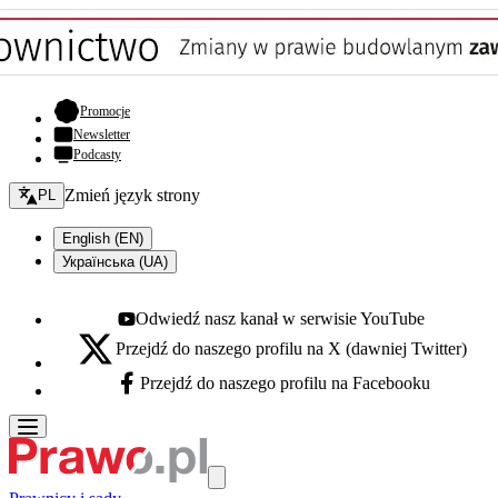
- otwiera się w nowej karcie
Promocje
Newsletter
Podcasty
Zmień język - bieżący:
Zmień język strony
PL
English (EN)
Українська (UA)
Odwiedź nasz kanał w serwisie YouTube
Youtube - otwiera się w nowej karcie
Przejdź do naszego profilu na X (dawniej Twitter)
X - otwiera się w nowej karcie
Przejdź do naszego profilu na Facebooku
Facebook - otwiera się w nowej karcie