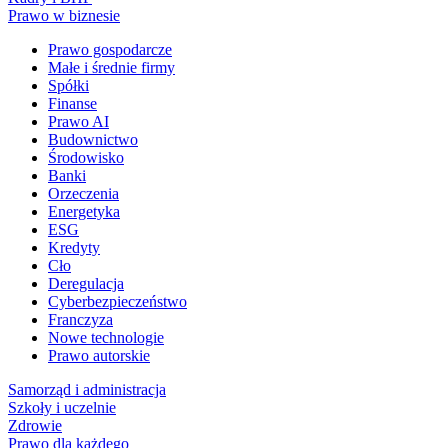
Prawo w biznesie
Prawo gospodarcze
Małe i średnie firmy
Spółki
Finanse
Prawo AI
Budownictwo
Środowisko
Banki
Orzeczenia
Energetyka
ESG
Kredyty
Cło
Deregulacja
Cyberbezpieczeństwo
Franczyza
Nowe technologie
Prawo autorskie
Samorząd i administracja
Szkoły i uczelnie
Zdrowie
Prawo dla każdego