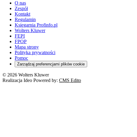
O nas
Zespół
Kontakt
Regulamin
Księgarnia Profinfo.pl
Wolters Kluwer
FEPI
FPOP
Mapa strony
Polityka prywatności
Pomoc
Zarządzaj preferencjami plików cookie
© 2026 Wolters Kluwer
Realizacja Ideo Powered by:
CMS Edito