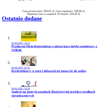
Rabatu
Cena promocyjna: 296,65 zł |
Cena regularna: 349,00 zł
Najniższa cena w ostatnich 30 dniach: 244,30 zł
Ostatnio dodane
05.08.2026 | 10:14
Przejdź do artykułu:
Producent Oleju Kujawskiego z niższą karą dzięki współpracy z
UOKiK
05.08.2026 | 05:31
Przejdź do artykułu:
Kredytobiorcy w euro i dolarach też mogą iść do sądów
04.08.2026 | 16:30
Przejdź do artykułu:
Sankcje na jasnych zasadach. Rząd przyjął projekt o środkach
ograniczających