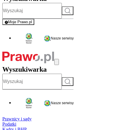
Szukaj
Moje Prawo.pl
- rejestracja i logowanie do serwisu
Nasze serwisy
Wyszukiwarka
Szukaj
Nasze serwisy
Prawnicy i sądy
Podatki
Kadry i BHP