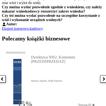
oraz wlot i wylot do rzeki.
Czy można wydać pozwolenie zgodnie z wnioskiem, czy należy
nakazać wnioskodawcy rozszerzyć zakres wniosku?
Czy też można wydać pozwolenie na szczególne korzystanie z
wód i wykonanie urządzeń wodnych?
Autor:
Ekspert księgowo-kadrowy
Polecamy książki biznesowe
Przejdź do: Dyrektywa NIS2. Komentarz [PRZEDSPRZEDAŻ], Mateu
PRZEDSPRZEDAŻ
Dyrektywa NIS2. Komentarz
[PRZEDSPRZEDAŻ]
Poprzednia książka
N
Mateusz Jakubik, Rafał Prabucki
15%
Sprawdź