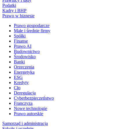
Prawnicy i sądy
Podatki
Kadry i BHP
Prawo w biznesie
Prawo gospodarcze
Małe i średnie firmy
Spółki
Finanse
Prawo AI
Budownictwo
Środowisko
Banki
Orzeczenia
Energetyka
ESG
Kredyty
Cło
Deregulacja
Cyberbezpieczeństwo
Franczyza
Nowe technologie
Prawo autorskie
Samorząd i administracja
Szkoły i uczelnie