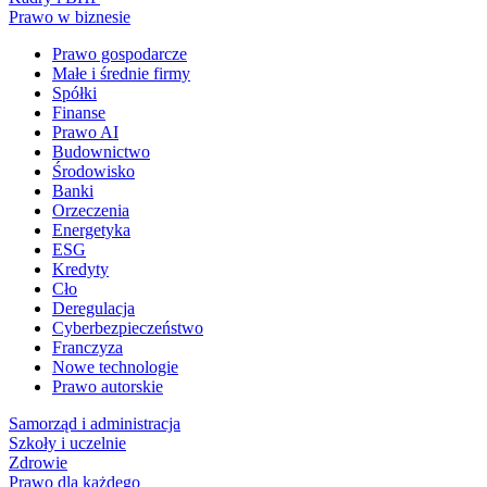
Prawo w biznesie
Prawo gospodarcze
Małe i średnie firmy
Spółki
Finanse
Prawo AI
Budownictwo
Środowisko
Banki
Orzeczenia
Energetyka
ESG
Kredyty
Cło
Deregulacja
Cyberbezpieczeństwo
Franczyza
Nowe technologie
Prawo autorskie
Samorząd i administracja
Szkoły i uczelnie
Zdrowie
Prawo dla każdego