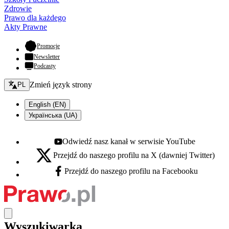
Zdrowie
Prawo dla każdego
Akty Prawne
- otwiera się w nowej karcie
Promocje
Newsletter
Podcasty
Zmień język - bieżący:
Zmień język strony
PL
English (EN)
Українська (UA)
Odwiedź nasz kanał w serwisie YouTube
Youtube - otwiera się w nowej karcie
Przejdź do naszego profilu na X (dawniej Twitter)
X - otwiera się w nowej karcie
Przejdź do naszego profilu na Facebooku
Facebook - otwiera się w nowej karcie
Wyszukiwarka