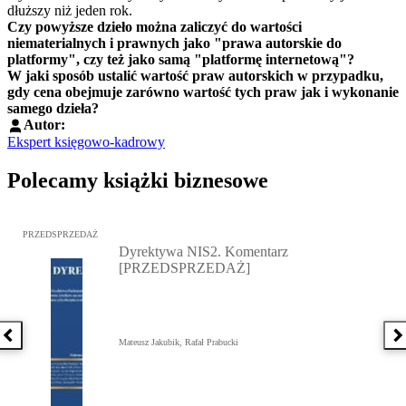
dłuższy niż jeden rok.
Czy powyższe dzieło można zaliczyć do wartości
niematerialnych i prawnych jako "prawa autorskie do
platformy", czy też jako samą "platformę internetową"?
W jaki sposób ustalić wartość praw autorskich w przypadku,
gdy cena obejmuje zarówno wartość tych praw jak i wykonanie
samego dzieła?
Autor:
Ekspert księgowo-kadrowy
Polecamy książki biznesowe
Przejdź do: Dyrektywa NIS2. Komentarz [PRZEDSPRZEDAŻ], Mateu
PRZEDSPRZEDAŻ
Dyrektywa NIS2. Komentarz
[PRZEDSPRZEDAŻ]
Poprzednia książka
N
Mateusz Jakubik, Rafał Prabucki