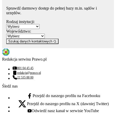
Sprawdź darmowy dostęp do pełnej bazy m.in. sądów i
urzędów.
Rodzaj instytucji:
Województwo:
Szukaj danych kontaktowych
Redakcja serwisu Prawo.pl
801 04 45 45
Numer telefonu:
redakcja@prawo.pl
Adres email:
22 535 88 00
Numer telefonu:
Śledź nas
Przejdź do naszego profilu na Facebooku
facebook - otwiera się w nowej karcie
Przejdź do naszego profilu na X (dawniej Twitter)
x - otwiera się w nowej karcie
Odwiedź nasz kanał w serwisie YouTube
youtube - otwiera się w nowej karcie