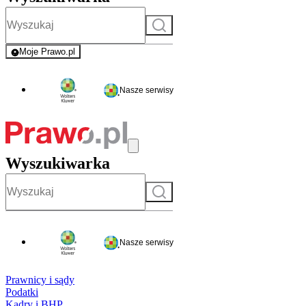
Szukaj
Moje Prawo.pl
- rejestracja i logowanie do serwisu
Nasze serwisy
Wyszukiwarka
Szukaj
Nasze serwisy
Prawnicy i sądy
Podatki
Kadry i BHP