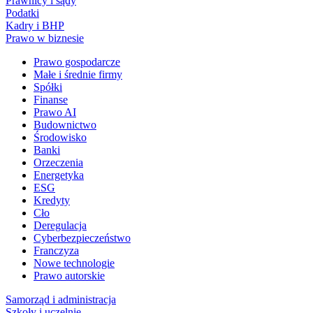
Prawnicy i sądy
Podatki
Kadry i BHP
Prawo w biznesie
Prawo gospodarcze
Małe i średnie firmy
Spółki
Finanse
Prawo AI
Budownictwo
Środowisko
Banki
Orzeczenia
Energetyka
ESG
Kredyty
Cło
Deregulacja
Cyberbezpieczeństwo
Franczyza
Nowe technologie
Prawo autorskie
Samorząd i administracja
Szkoły i uczelnie