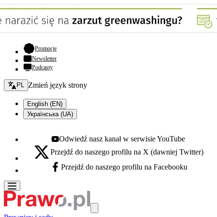
- otwiera się w nowej karcie
Promocje
Newsletter
Podcasty
Zmień język - bieżący:
Zmień język strony
PL
English (EN)
Українська (UA)
Odwiedź nasz kanał w serwisie YouTube
Youtube - otwiera się w nowej karcie
Przejdź do naszego profilu na X (dawniej Twitter)
X - otwiera się w nowej karcie
Przejdź do naszego profilu na Facebooku
Facebook - otwiera się w nowej karcie