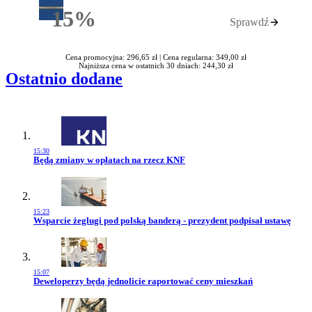
15%
Sprawdź
Rabatu
Cena promocyjna: 296,65 zł |
Cena regularna: 349,00 zł
Najniższa cena w ostatnich 30 dniach: 244,30 zł
Ostatnio dodane
15:30
Przejdź do artykułu:
Będą zmiany w opłatach na rzecz KNF
15:23
Przejdź do artykułu:
Wsparcie żeglugi pod polską banderą - prezydent podpisał ustawę
15:07
Przejdź do artykułu:
Deweloperzy będą jednolicie raportować ceny mieszkań