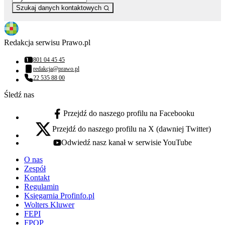
Szukaj danych kontaktowych
Redakcja serwisu Prawo.pl
801 04 45 45
Numer telefonu:
redakcja@prawo.pl
Adres email:
22 535 88 00
Numer telefonu:
Śledź nas
Przejdź do naszego profilu na Facebooku
facebook - otwiera się w nowej karcie
Przejdź do naszego profilu na X (dawniej Twitter)
x - otwiera się w nowej karcie
Odwiedź nasz kanał w serwisie YouTube
youtube - otwiera się w nowej karcie
O nas
Zespół
Kontakt
Regulamin
Księgarnia Profinfo.pl
Wolters Kluwer
FEPI
FPOP