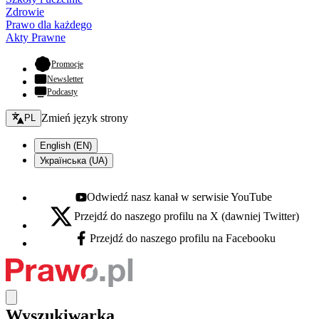
Zdrowie
Prawo dla każdego
Akty Prawne
- otwiera się w nowej karcie
Promocje
Newsletter
Podcasty
Zmień język - bieżący:
Zmień język strony
PL
English (EN)
Українська (UA)
Odwiedź nasz kanał w serwisie YouTube
Youtube - otwiera się w nowej karcie
Przejdź do naszego profilu na X (dawniej Twitter)
X - otwiera się w nowej karcie
Przejdź do naszego profilu na Facebooku
Facebook - otwiera się w nowej karcie
Wyszukiwarka