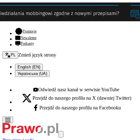
- otwiera się w nowej karcie
Promocje
Newsletter
Podcasty
Zmień język - bieżący:
Zmień język strony
PL
English (EN)
Українська (UA)
Odwiedź nasz kanał w serwisie YouTube
Youtube - otwiera się w nowej karcie
Przejdź do naszego profilu na X (dawniej Twitter)
X - otwiera się w nowej karcie
Przejdź do naszego profilu na Facebooku
Facebook - otwiera się w nowej karcie