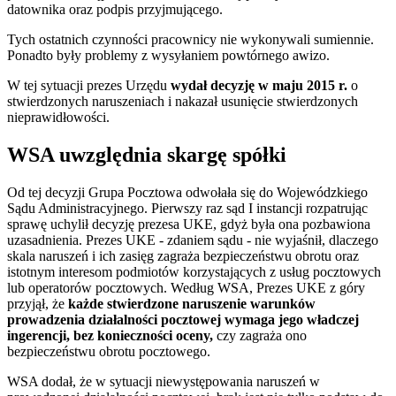
datownika oraz podpis przyjmującego.
Tych ostatnich czynności pracownicy nie wykonywali sumiennie.
Ponadto były problemy z wysyłaniem powtórnego awizo.
W tej sytuacji prezes Urzędu
wydał decyzję w maju 2015 r.
o
stwierdzonych naruszeniach i nakazał usunięcie stwierdzonych
nieprawidłowości.
WSA uwzględnia skargę spółki
Od tej decyzji Grupa Pocztowa odwołała się do Wojewódzkiego
Sądu Administracyjnego. Pierwszy raz sąd I instancji rozpatrując
sprawę uchylił decyzję prezesa UKE, gdyż była ona pozbawiona
uzasadnienia. Prezes UKE - zdaniem sądu - nie wyjaśnił, dlaczego
skala naruszeń i ich zasięg zagraża bezpieczeństwu obrotu oraz
istotnym interesom podmiotów korzystających z usług pocztowych
lub operatorów pocztowych. Według WSA, Prezes UKE z góry
przyjął, że
każde stwierdzone naruszenie warunków
prowadzenia działalności pocztowej wymaga jego władczej
ingerencji, bez konieczności oceny,
czy zagraża ono
bezpieczeństwu obrotu pocztowego.
WSA dodał, że w sytuacji niewystępowania naruszeń w