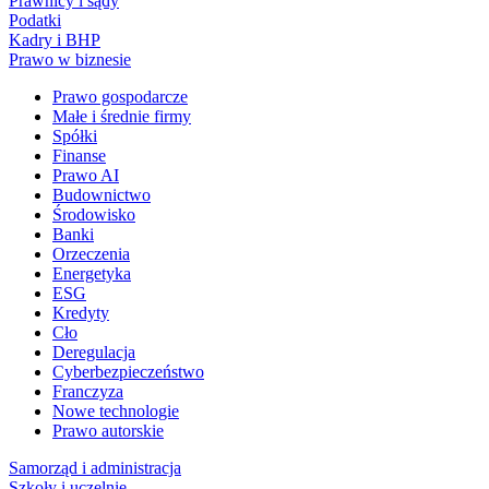
Prawnicy i sądy
Podatki
Kadry i BHP
Prawo w biznesie
Prawo gospodarcze
Małe i średnie firmy
Spółki
Finanse
Prawo AI
Budownictwo
Środowisko
Banki
Orzeczenia
Energetyka
ESG
Kredyty
Cło
Deregulacja
Cyberbezpieczeństwo
Franczyza
Nowe technologie
Prawo autorskie
Samorząd i administracja
Szkoły i uczelnie