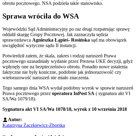
obrotu pocztowego. NSA podziela takie stanowisko.
Sprawa wróciła do WSA
Wojewódzki Sąd Administracyjny po raz drugi rozpatrując sprawę
oddalił skargę Grupy Pocztowej. Jak zaznaczyła sędzia
sprawozdawca
Agnieszka Łąpieś- Rosińska
sąd ma obowiązek
uwzględnić wytyczne sądu II instancji.
Potwierdził zatem, że skala, zakres i rodzaj naruszeń Prawa
pocztowego uzasadniały wydanie przez Prezesa UKE decyzji, gdyż
wpłynęły one na bezpieczeństwo obrotu. Ponadto nowe ustalenia
faktyczne nie były koniczne, podobnie jak jednorazowość czy
wielorazowość naruszeń nie miało znaczenia.
Tego samego dnia WSA wydał podobny wyrok w sprawie naruszeń
Prawa pocztowego przez
operatora InPost SA
( sygnatura akt VI
SA/Wa 1079/18).
Sygnatura akt VI SA/Wa 1078/18, wyrok z 10 września 2018
Autor:
Katarzyna Żaczkiewicz-Zborska