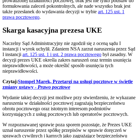
prowadzonej działalności pocztowej, brak jest nie tylko podstaw do
formułowania zaleceń pokontrolnych, ale nade wszystko brak jest
także przesłanek do wydawania decyzji w trybie
art. 125 ust. 1
prawa pocztowego
.
Skarga kasacyjna prezesa UKE
Naczelny Sąd Administracyjny nie zgodził się z oceną sądu I
instancji i wyrok uchylił. Zdaniem NSA zarzut naruszenia przez Sąd
I instancji
art. 125 ust. 1 i ust. 2 prawa pocztowego
był zasadny. W
decyzji prezes UKE określa zakres naruszeń oraz termin usunięcia
nieprawidłowości, a może określić sposób usunięcia tych
nieprawidłowości.
Czytaj:
Stompel Marek, Przetargi na usługi pocztowe w świetle
zmiany ustawy -
Prawo pocztowe
Wydanie takiej decyzji jest możliwe przy stwierdzeniu, że wykazane
naruszenia w działalności pocztowej zagrażają bezpieczeństwu
obrotu pocztowego oraz istotnym interesom podmiotów
korzystających z usług pocztowych lub operatorów pocztowych.
W rozpoznawanej sprawie poza sporem pozostaje, że Prezes UKE
uznał naruszenie przez spółkę przepisów w sprawie doręczeń w
sprawach cywilnych i karnych jako zagrażające bezpieczeństwu