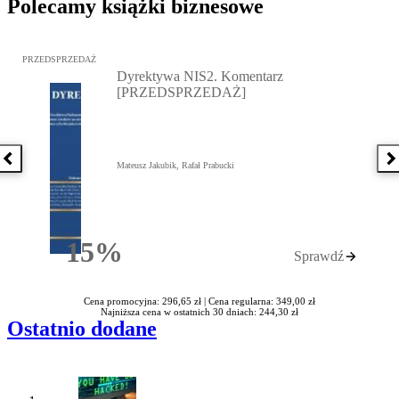
Polecamy książki biznesowe
Przejdź do: Dyrektywa NIS2. Komentarz [PRZEDSPRZEDAŻ], Mateu
PRZEDSPRZEDAŻ
Dyrektywa NIS2. Komentarz
[PRZEDSPRZEDAŻ]
Poprzednia książka
N
Mateusz Jakubik, Rafał Prabucki
15%
Sprawdź
Rabatu
Cena promocyjna: 296,65 zł |
Cena regularna: 349,00 zł
Najniższa cena w ostatnich 30 dniach: 244,30 zł
Ostatnio dodane