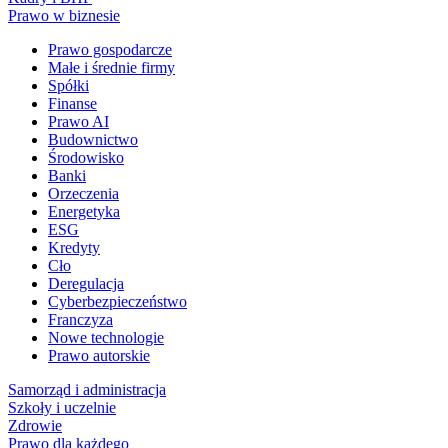
Prawo w biznesie
Prawo gospodarcze
Małe i średnie firmy
Spółki
Finanse
Prawo AI
Budownictwo
Środowisko
Banki
Orzeczenia
Energetyka
ESG
Kredyty
Cło
Deregulacja
Cyberbezpieczeństwo
Franczyza
Nowe technologie
Prawo autorskie
Samorząd i administracja
Szkoły i uczelnie
Zdrowie
Prawo dla każdego