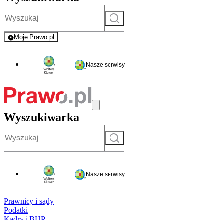
Szukaj
Moje Prawo.pl
- rejestracja i logowanie do serwisu
Nasze serwisy
Wyszukiwarka
Szukaj
Nasze serwisy
Prawnicy i sądy
Podatki
Kadry i BHP