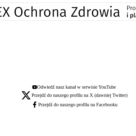
Odwiedź nasz kanał w serwisie YouTube
Youtube - otwiera się w nowej karcie
Przejdź do naszego profilu na X (dawniej Twitter)
X - otwiera się w nowej karcie
Przejdź do naszego profilu na Facebooku
Facebook - otwiera się w nowej karcie