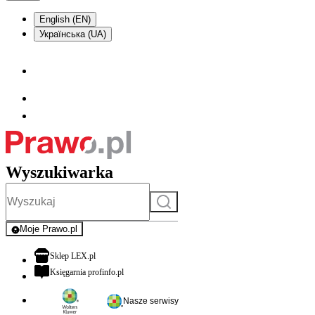
English (EN)
Українська (UA)
Wyszukiwarka
Szukaj
Moje Prawo.pl
- rejestracja i logowanie do serwisu
otwiera się w nowej karcie
Sklep LEX.pl
otwiera się w nowej karcie
Księgarnia profinfo.pl
Nasze serwisy