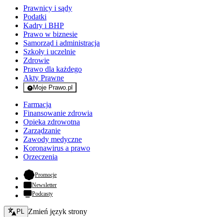
Prawnicy i sądy
Podatki
Kadry i BHP
Prawo w biznesie
Samorząd i administracja
Szkoły i uczelnie
Zdrowie
Prawo dla każdego
Akty Prawne
Moje Prawo.pl
- rejestracja i logowanie do serwisu
Farmacja
Finansowanie zdrowia
Opieka zdrowotna
Zarządzanie
Zawody medyczne
Koronawirus a prawo
Orzeczenia
- otwiera się w nowej karcie
Promocje
Newsletter
Podcasty
Zmień język - bieżący:
Zmień język strony
PL