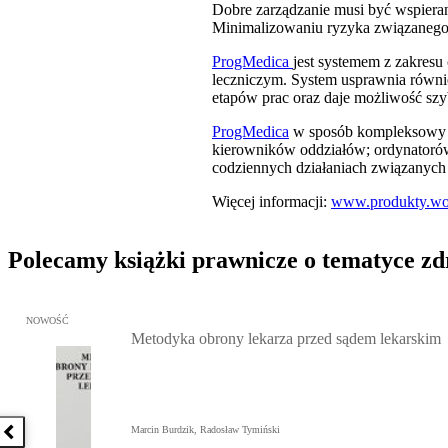
Dobre zarządzanie musi być wspieran
Minimalizowaniu ryzyka związanego
ProgMedica
jest systemem z zakresu
leczniczym. System usprawnia równie
etapów prac oraz daje możliwość sz
ProgMedica
w sposób kompleksowy w
kierowników oddziałów; ordynatorów
codziennych działaniach związanych
Więcej informacji:
www.produkty.wol
Polecamy książki prawnicze o tematyce z
Przejdź do: Metodyka obrony lekarza przed sądem lekarskim, Marc
NOWOŚĆ
Metodyka obrony lekarza przed sądem lekarskim
Marcin Burdzik, Radosław Tymiński
Poprzednia książka