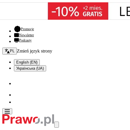
- otwiera się w nowej karcie
Promocje
Newsletter
Podcasty
Zmień język - bieżący:
Zmień język strony
PL
English (EN)
Українська (UA)