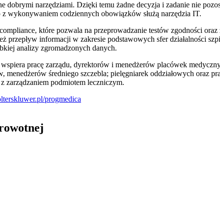
e dobrymi narzędziami. Dzięki temu żadne decyzja i zadanie nie pozos
 z wykonywaniem codziennych obowiązków służą narzędzia IT.
 compliance, które pozwala na przeprowadzanie testów zgodności ora
ż przepływ informacji w zakresie podstawowych sfer działalności szp
ybkiej analizy zgromadzonych danych.
spiera pracę zarządu, dyrektorów i menedżerów placówek medycznyc
, menedżerów średniego szczebla; pielęgniarek oddziałowych oraz pr
 z zarządzaniem podmiotem leczniczym.
terskluwer.pl/progmedica
drowotnej
in Burdzik, Radosław Tymiński - otwiera się w nowym oknie