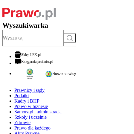
Wyszukiwarka
Szukaj
otwiera się w nowej karcie
Sklep LEX.pl
otwiera się w nowej karcie
Księgarnia profinfo.pl
Nasze serwisy
Prawnicy i sądy
Podatki
Kadry i BHP
Prawo w biznesie
Samorząd i administracja
Szkoły i uczelnie
Zdrowie
Prawo dla każdego
Akty Prawne