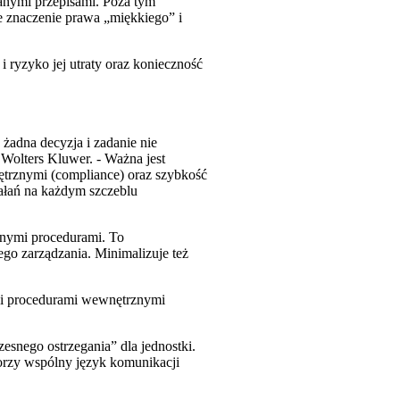
anymi przepisami. Poza tym
e znaczenie prawa „miękkiego” i
i ryzyko jej utraty oraz konieczność
żadna decyzja i zadanie nie
Wolters Kluwer. - Ważna jest
ętrznymi (compliance) oraz szybkość
ałań na każdym szczeblu
znymi procedurami. To
go zarządzania. Minimalizuje też
a i procedurami wewnętrznymi
esnego ostrzegania” dla jednostki.
orzy wspólny język komunikacji