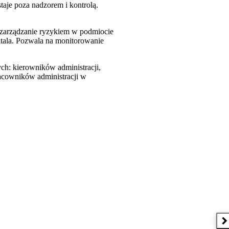
taje poza nadzorem i kontrolą.
z zarządzanie ryzykiem w podmiocie
itala. Pozwala na monitorowanie
h: kierowników administracji,
acowników administracji w
N