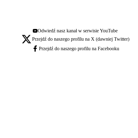
Odwiedź nasz kanał w serwisie YouTube
Youtube - otwiera się w nowej karcie
Przejdź do naszego profilu na X (dawniej Twitter)
X - otwiera się w nowej karcie
Przejdź do naszego profilu na Facebooku
Facebook - otwiera się w nowej karcie