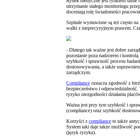
Rynek medyczne jest rynkiem silnie
utrzymanie stałego monitoringu prze
doceniają rolę świadomości pracown
Szpitale wystawione są też często na 
walki z nieprecyzyjnym prawem. Częst
- Dlatego tak ważne jest dobre zarz
pozostanie poza nadzorem i kontrol
szybkość i sprawność procesu badani
dostosowywania, a także usprawnien
zarządczym.
Compliance
oznacza zgodność z bież
bezpieczeństwo i odpowiedzialność. 
ryzyko niezgodności działania plac
Ważna jest przy tym szybkość i spra
(compliance) oraz szybkość dostoso
Korzyści z
compliance
to także anty
System taki daje także możliwość po
(język ryzyka).