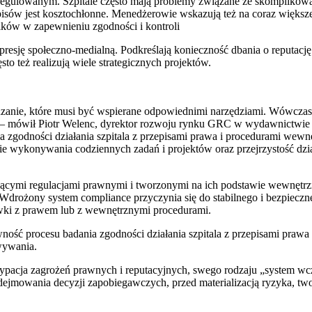
 regulowanym. Szpitale często mają problemy związane ze skomplikow
pisów jest kosztochłonne. Menedżerowie wskazują też na coraz większ
ików w zapewnieniu zgodności i kontroli
presję społeczno-medialną. Podkreślają konieczność dbania o reputację 
o też realizują wiele strategicznych projektów.
ądzanie, które musi być wspierane odpowiednimi narzędziami. Wówczas 
ą – mówił Piotr Welenc, dyrektor rozwoju rynku GRC w wydawnictwie 
a zgodności działania szpitala z przepisami prawa i procedurami wewn
ie wykonywania codziennych zadań i projektów oraz przejrzystość dzi
ącymi regulacjami prawnymi i tworzonymi na ich podstawie wewnętr
Wdrożony system compliance przyczynia się do stabilnego i bezpieczne
ówki z prawem lub z wewnętrznymi procedurami.
wność procesu badania zgodności działania szpitala z przepisami praw
wywania.
cypacja zagrożeń prawnych i reputacyjnych, swego rodzaju „system wcz
dejmowania decyzji zapobiegawczych, przed materializacją ryzyka, tw