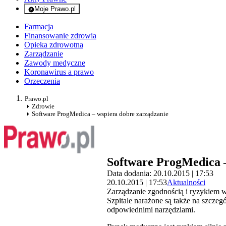
Moje Prawo.pl
- rejestracja i logowanie do serwisu
Farmacja
Finansowanie zdrowia
Opieka zdrowotna
Zarządzanie
Zawody medyczne
Koronawirus a prawo
Orzeczenia
Prawo.pl
Zdrowie
Software ProgMedica – wspiera dobre zarządzanie
Software ProgMedica –
Data dodania: 20.10.2015 | 17:53
20.10.2015 | 17:53
Aktualności
Zarządzanie zgodnością i ryzykiem w
Szpitale narażone są także na szcze
odpowiednimi narzędziami.