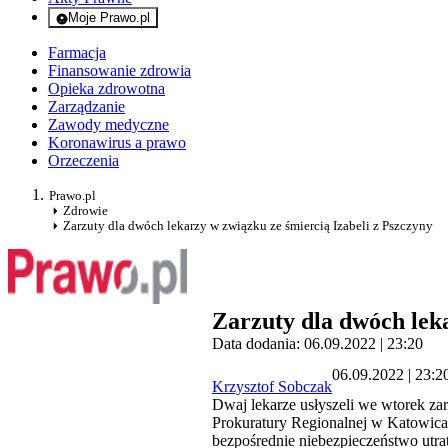
Moje Prawo.pl
- rejestracja i logowanie do serwisu
Farmacja
Finansowanie zdrowia
Opieka zdrowotna
Zarządzanie
Zawody medyczne
Koronawirus a prawo
Orzeczenia
Prawo.pl
Zdrowie
Zarzuty dla dwóch lekarzy w związku ze śmiercią Izabeli z Pszczyny
Zarzuty dla dwóch leka
Data dodania: 06.09.2022 | 23:20
06.09.2022 | 23:2
Krzysztof Sobczak
Dwaj lekarze usłyszeli we wtorek zar
Prokuratury Regionalnej w Katowicac
bezpośrednie niebezpieczeństwo utrat