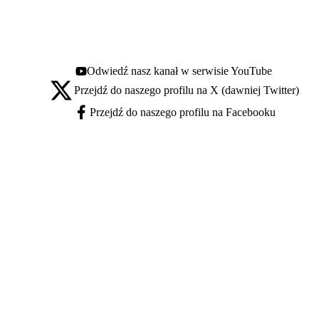
Odwiedź nasz kanał w serwisie YouTube
Youtube - otwiera się w nowej karcie
Przejdź do naszego profilu na X (dawniej Twitter)
X - otwiera się w nowej karcie
Przejdź do naszego profilu na Facebooku
Facebook - otwiera się w nowej karcie