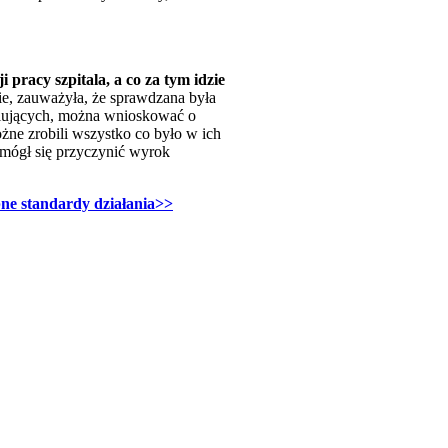
pracy szpitala, a co za tym idzie
ie, zauważyła, że sprawdzana była
rolujących, można wnioskować o
łożne zro­bili wszys­tko co było w ich
 mógł się przyczynić wyrok
ne standardy działania>>