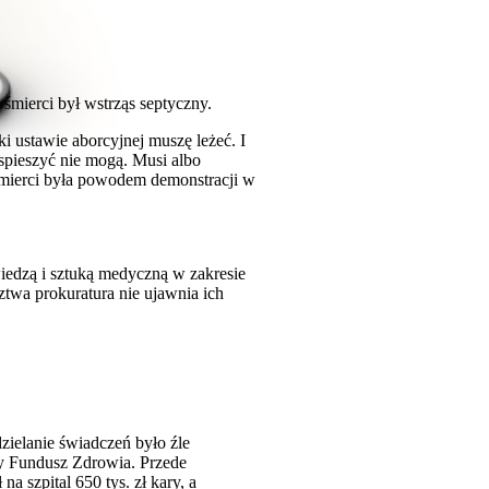
śmierci był wstrząs septyczny.
i ustawie aborcyjnej muszę leżeć. I
zyspieszyć nie mogą. Musi albo
j śmierci była powodem demonstracji w
wiedzą i sztuką medyczną w zakresie
dztwa prokuratura nie ujawnia ich
zielanie świadczeń było źle
wy Fundusz Zdrowia. Przede
a szpital 650 tys. zł kary, a