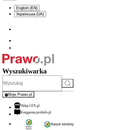
English (EN)
Українська (UA)
Wyszukiwarka
Szukaj
Moje Prawo.pl
- rejestracja i logowanie do serwisu
otwiera się w nowej karcie
Sklep LEX.pl
otwiera się w nowej karcie
Księgarnia profinfo.pl
Nasze serwisy