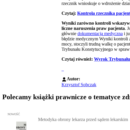
rzecznik wnioskuje o wdrożenie dzi
Czytaj: ​
Kontrola rzecznika pacjen
Wyniki zarówno kontroli wskazywały
liczne naruszenia praw pacjenta
. 
głównie
dokumentacja medyczna
i ju
błędzie medycznym Wyniki kontroli 
mocy, stoczyli trudną walkę o pac­jen­t
Trybunału Konstytucyjnego w spraw
Czytaj również:
Wyrok Trybunału K
Autor:
Krzysztof Sobczak
Polecamy książki prawnicze o tematyce z
Przejdź do: Metodyka obrony lekarza przed sądem lekarskim, Marc
NOWOŚĆ
Metodyka obrony lekarza przed sądem lekarskim