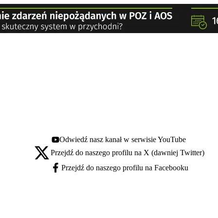
Odwiedź nasz kanał w serwisie YouTube
Youtube - otwiera się w nowej karcie
Przejdź do naszego profilu na X (dawniej Twitter)
X - otwiera się w nowej karcie
Przejdź do naszego profilu na Facebooku
Facebook - otwiera się w nowej karcie