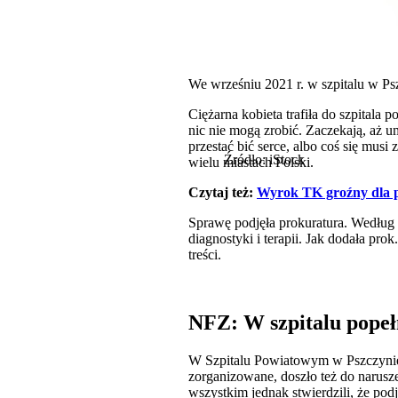
We wrześniu 2021 r. w szpitalu w Psz
Ciężarna kobieta trafiła do szpitala
nic nie mogą zrobić. Zaczekają, aż um
przestać bić serce, albo coś się mus
Źródło: iStock
wielu miastach Polski.
Czytaj też:
Wyrok TK groźny dla pa
Sprawę podjęła prokuratura. Według p
diagnostyki i terapii. Jak dodała pro
treści.
NFZ: W szpitalu popeł
W Szpitalu Powiatowym w Pszczynie, 
zorganizowane, doszło też do narusz
wszystkim jednak stwierdzili, że podj