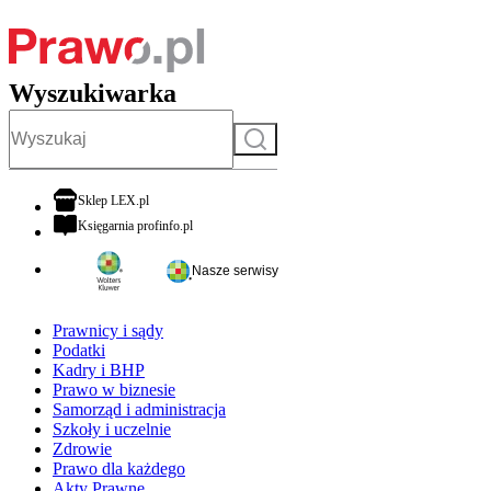
Wyszukiwarka
Szukaj
otwiera się w nowej karcie
Sklep LEX.pl
otwiera się w nowej karcie
Księgarnia profinfo.pl
Nasze serwisy
Prawnicy i sądy
Podatki
Kadry i BHP
Prawo w biznesie
Samorząd i administracja
Szkoły i uczelnie
Zdrowie
Prawo dla każdego
Akty Prawne