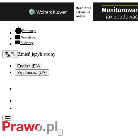
- otwiera się w nowej karcie
Promocje
Newsletter
Podcasty
Zmień język - bieżący:
Zmień język strony
PL
English (EN)
Українська (UA)