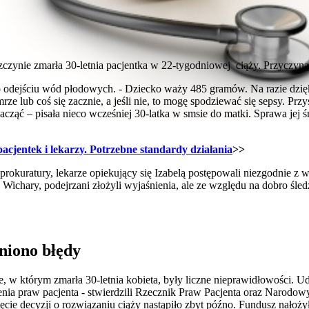
czynie zmarła 30-letnia pacjentka w 22-tygodniowej ciąży. Przyczyną 
 po odejściu wód płodowych. - Dziecko waży 485 gramów. Na razie dzięk
rze lub coś się zacznie, a jeśli nie, to mogę spodziewać się sepsy. Pr
i zacząć – pisała nieco wcześniej 30-latka w smsie do matki. Sprawa je
cjentek i lekarzy. Potrzebne standardy działania
>>
rokuratury, lekarze opiekujący się Izabelą postępowali niezgodnie z 
k. Wichary, podejrzani złożyli wyjaśnienia, ale ze względu na dobro śle
niono błędy
w którym zmarła 30-letnia kobieta, były liczne nieprawidłowości. Ud
enia praw pacjenta - stwierdzili Rzecznik Praw Pacjenta oraz Narodo
ęcie decyzji o rozwiązaniu ciąży nastąpiło zbyt późno. Fundusz nałożył n