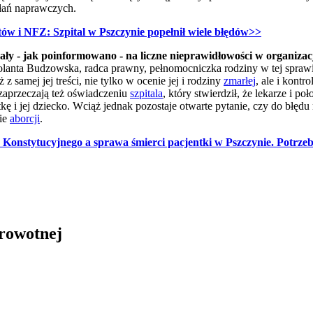
ałań naprawczych.
tów i NFZ: Szpital w Pszczynie popełnił wiele błędów>>
 - jak poinformowano - na liczne nieprawidłowości w organizacji 
Jolanta Budzowska, radca prawny, pełnomocniczka rodziny w tej spraw
ż z samej jej treści, nie tylko w ocenie jej i rodziny
zmarłej
, ale i kont
zaprzeczają też oświadczeniu
szpitala
, który stwierdził, że lekarze i po
kę i jej dziecko.
Wciąż jednak pozostaje otwarte pytanie, czy do błędu
ie
aborcji
.
onstytucyjnego a sprawa śmierci pacjentki w Pszczynie. Potrzeb
drowotnej
in Burdzik, Radosław Tymiński - otwiera się w nowym oknie