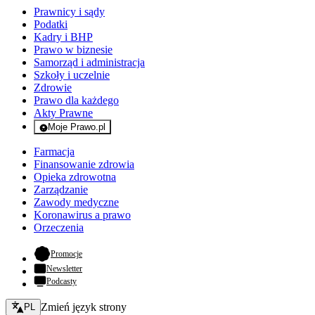
Prawnicy i sądy
Podatki
Kadry i BHP
Prawo w biznesie
Samorząd i administracja
Szkoły i uczelnie
Zdrowie
Prawo dla każdego
Akty Prawne
Moje Prawo.pl
- rejestracja i logowanie do serwisu
Farmacja
Finansowanie zdrowia
Opieka zdrowotna
Zarządzanie
Zawody medyczne
Koronawirus a prawo
Orzeczenia
- otwiera się w nowej karcie
Promocje
Newsletter
Podcasty
Zmień język - bieżący:
Zmień język strony
PL