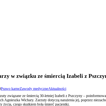
rzy w związku ze śmiercią Izabeli z Pszczy
0
Prawo karne
Zawody medyczne
Aktualności
zuty związane ze śmiercią 30-letniej Izabeli z Pszczyny – poinformow
h Agnieszka Wichary. Zarzuty dotyczą narażenia jej, poprzez niezacho
y życia, czego skutkiem była śmierć pacjentki.