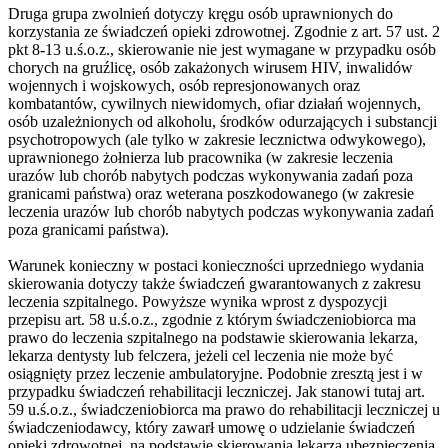
Druga grupa zwolnień dotyczy kręgu osób uprawnionych do
korzystania ze świadczeń opieki zdrowotnej. Zgodnie z art. 57 ust. 2
pkt 8-13 u.ś.o.z., skierowanie nie jest wymagane w przypadku osób
chorych na gruźlicę, osób zakażonych wirusem HIV, inwalidów
wojennych i wojskowych, osób represjonowanych oraz
kombatantów, cywilnych niewidomych, ofiar działań wojennych,
osób uzależnionych od alkoholu, środków odurzających i substancji
psychotropowych (ale tylko w zakresie lecznictwa odwykowego),
uprawnionego żołnierza lub pracownika (w zakresie leczenia
urazów lub chorób nabytych podczas wykonywania zadań poza
granicami państwa) oraz weterana poszkodowanego (w zakresie
leczenia urazów lub chorób nabytych podczas wykonywania zadań
poza granicami państwa).
Warunek konieczny w postaci konieczności uprzedniego wydania
skierowania dotyczy także świadczeń gwarantowanych z zakresu
leczenia szpitalnego. Powyższe wynika wprost z dyspozycji
przepisu art. 58 u.ś.o.z., zgodnie z którym świadczeniobiorca ma
prawo do leczenia szpitalnego na podstawie skierowania lekarza,
lekarza dentysty lub felczera, jeżeli cel leczenia nie może być
osiągnięty przez leczenie ambulatoryjne. Podobnie zresztą jest i w
przypadku świadczeń rehabilitacji leczniczej. Jak stanowi tutaj art.
59 u.ś.o.z., świadczeniobiorca ma prawo do rehabilitacji leczniczej u
świadczeniodawcy, który zawarł umowę o udzielanie świadczeń
opieki zdrowotnej, na podstawie skierowania lekarza ubezpieczenia