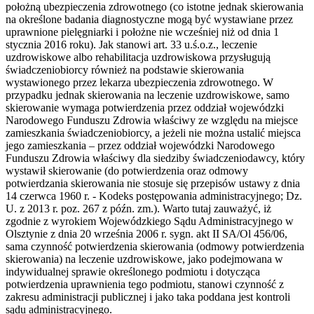
położną ubezpieczenia zdrowotnego (co istotne jednak skierowania
na określone badania diagnostyczne mogą być wystawiane przez
uprawnione pielęgniarki i położne nie wcześniej niż od dnia 1
stycznia 2016 roku). Jak stanowi art. 33 u.ś.o.z., leczenie
uzdrowiskowe albo rehabilitacja uzdrowiskowa przysługują
świadczeniobiorcy również na podstawie skierowania
wystawionego przez lekarza ubezpieczenia zdrowotnego. W
przypadku jednak skierowania na leczenie uzdrowiskowe, samo
skierowanie wymaga potwierdzenia przez oddział wojewódzki
Narodowego Funduszu Zdrowia właściwy ze względu na miejsce
zamieszkania świadczeniobiorcy, a jeżeli nie można ustalić miejsca
jego zamieszkania – przez oddział wojewódzki Narodowego
Funduszu Zdrowia właściwy dla siedziby świadczeniodawcy, który
wystawił skierowanie (do potwierdzenia oraz odmowy
potwierdzania skierowania nie stosuje się przepisów ustawy z dnia
14 czerwca 1960 r. - Kodeks postępowania administracyjnego; Dz.
U. z 2013 r. poz. 267 z późn. zm.). Warto tutaj zauważyć, iż
zgodnie z wyrokiem Wojewódzkiego Sądu Administracyjnego w
Olsztynie z dnia 20 września 2006 r. sygn. akt II SA/Ol 456/06,
sama czynność potwierdzenia skierowania (odmowy potwierdzenia
skierowania) na leczenie uzdrowiskowe, jako podejmowana w
indywidualnej sprawie określonego podmiotu i dotycząca
potwierdzenia uprawnienia tego podmiotu, stanowi czynność z
zakresu administracji publicznej i jako taka poddana jest kontroli
sądu administracyjnego.