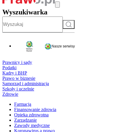
Wyszukiwarka
Szukaj
Nasze serwisy
Prawnicy i sądy
Podatki
Kadry i BHP
Prawo w biznesie
Samorząd i administracja
Szkoły i uczelnie
Zdrowie
Farmacja
Finansowanie zdrowia
Opieka zdrowotna
Zarządzanie
Zawody medyczne
Koronawirus a prawo