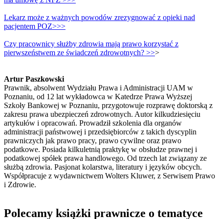
Lekarz może z ważnych powodów zrezygnować z opieki nad
pacjentem POZ>>>
Czy pracownicy służby zdrowia mają prawo korzystać z
pierwszeństwem ze świadczeń zdrowotnych? >>
>
Artur Paszkowski
Prawnik, absolwent Wydziału Prawa i Administracji UAM w
Poznaniu, od 12 lat wykładowca w Katedrze Prawa Wyższej
Szkoły Bankowej w Poznaniu, przygotowuje rozprawę doktorską z
zakresu prawa ubezpieczeń zdrowotnych. Autor kilkudziesięciu
artykułów i opracowań. Prowadził szkolenia dla organów
administracji państwowej i przedsiębiorców z takich dyscyplin
prawniczych jak prawo pracy, prawo cywilne oraz prawo
podatkowe. Posiada kilkuletnią praktykę w obsłudze prawnej i
podatkowej spółek prawa handlowego. Od trzech lat związany ze
służbą zdrowia. Pasjonat kolarstwa, literatury i języków obcych.
Współpracuje z wydawnictwem Wolters Kluwer, z Serwisem Prawo
i Zdrowie.
Polecamy książki prawnicze o tematyce