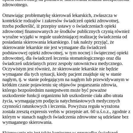
zdrowotnego.
Omawiając problematykę skierowań lekarskich, zwłaszcza w
kontekście rodzajów i zakresów świadczeń opieki zdrowotnej,
trzeba podkreślić, iż przepisy ustawy o świadczeniach opieki
zdrowotnej finansowanych ze środków publicznych czynią również
wyraźne wyjątki w regule uzależniającej realizację świadczenia od
posiadania skierowania lekarskiego. I tak należy przyjąć, że
skierowanie lekarskie nie jest wymagane dla świadczeń
podstawowej opieki zdrowotnej, w tym nocnej i świątecznej opieki
zdrowotnej, dla świadczeń leczenia stomatologicznego oraz dla
świadczeń udzielanych przez zespoły ratownictwa medycznego.
Oczywistym jest również, że skierowanie lekarskie nie będzie
wymagane dla tych sytuacji, kiedy pacjent znajduje się w stanie
nagłym, tj. w stanie polegającym na nagłym lub przewidywanym w
krótkim czasie pojawieniu się objawów pogarszania zdrowia,
którego bezpośrednim następstwem może być poważne
uszkodzenie funkcji organizmu lub uszkodzenie ciała albo utrata
życia, wymagającym podjęcia natychmiastowych medycznych
czynności ratunkowych i leczenia. Powyższa reguła wyrażona
została zresztą expressis verbis w przepisie art. 60 u.ś.o.z., zgodnie z
którym w stanach nagłych świadczenia zdrowotne są udzielane bez
wymaganego skierowania.
Skierowanie nie jest także konieczne w przypadku świadczeń