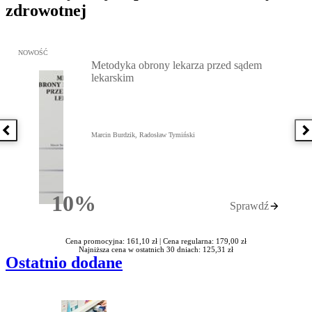
zdrowotnej
Przejdź do: Metodyka obrony lekarza przed sądem lekarskim, Marc
NOWOŚĆ
Metodyka obrony lekarza przed sądem
lekarskim
Poprzednia książka
N
Marcin Burdzik, Radosław Tymiński
10%
Sprawdź
Rabatu
Cena promocyjna: 161,10 zł |
Cena regularna: 179,00 zł
Najniższa cena w ostatnich 30 dniach: 125,31 zł
Ostatnio dodane