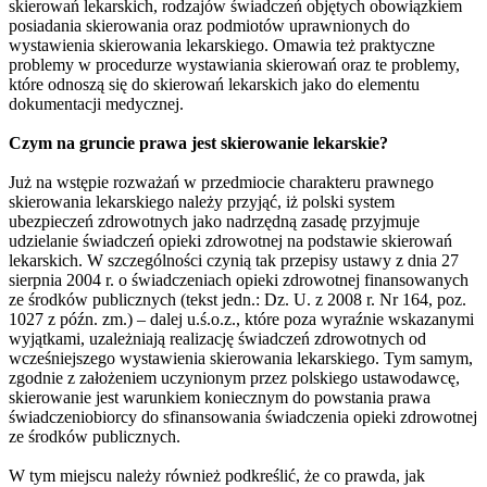
skierowań lekarskich, rodzajów świadczeń objętych obowiązkiem
posiadania skierowania oraz podmiotów uprawnionych do
wystawienia skierowania lekarskiego. Omawia też praktyczne
problemy w procedurze wystawiania skierowań oraz te problemy,
które odnoszą się do skierowań lekarskich jako do elementu
dokumentacji medycznej.
Czym na gruncie prawa jest skierowanie lekarskie?
Już na wstępie rozważań w przedmiocie charakteru prawnego
skierowania lekarskiego należy przyjąć, iż polski system
ubezpieczeń zdrowotnych jako nadrzędną zasadę przyjmuje
udzielanie świadczeń opieki zdrowotnej na podstawie skierowań
lekarskich. W szczególności czynią tak przepisy ustawy z dnia 27
sierpnia 2004 r. o świadczeniach opieki zdrowotnej finansowanych
ze środków publicznych (tekst jedn.: Dz. U. z 2008 r. Nr 164, poz.
1027 z późn. zm.) – dalej u.ś.o.z., które poza wyraźnie wskazanymi
wyjątkami, uzależniają realizację świadczeń zdrowotnych od
wcześniejszego wystawienia skierowania lekarskiego. Tym samym,
zgodnie z założeniem uczynionym przez polskiego ustawodawcę,
skierowanie jest warunkiem koniecznym do powstania prawa
świadczeniobiorcy do sfinansowania świadczenia opieki zdrowotnej
ze środków publicznych.
W tym miejscu należy również podkreślić, że co prawda, jak