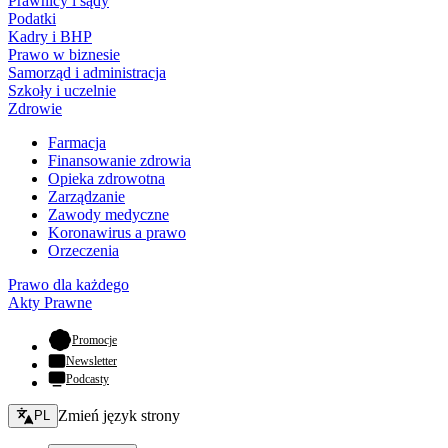
Prawnicy i sądy
Podatki
Kadry i BHP
Prawo w biznesie
Samorząd i administracja
Szkoły i uczelnie
Zdrowie
Farmacja
Finansowanie zdrowia
Opieka zdrowotna
Zarządzanie
Zawody medyczne
Koronawirus a prawo
Orzeczenia
Prawo dla każdego
Akty Prawne
- otwiera się w nowej karcie
Promocje
Newsletter
Podcasty
Zmień język - bieżący:
Zmień język strony
PL