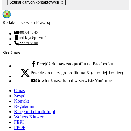
Szukaj danych kontaktowych
Redakcja serwisu Prawo.pl
801 04 45 45
Numer telefonu:
redakcja@prawo.pl
Adres email:
22 535 88 00
Numer telefonu:
Śledź nas
Przejdź do naszego profilu na Facebooku
facebook - otwiera się w nowej karcie
Przejdź do naszego profilu na X (dawniej Twitter)
x - otwiera się w nowej karcie
Odwiedź nasz kanał w serwisie YouTube
youtube - otwiera się w nowej karcie
O nas
Zespół
Kontakt
Regulamin
Księgarnia Profinfo.pl
Wolters Kluwer
FEPI
FPOP