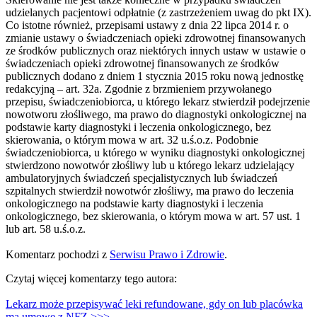
udzielanych pacjentowi odpłatnie (z zastrzeżeniem uwag do pkt IX).
Co istotne również, przepisami ustawy z dnia 22 lipca 2014 r. o
zmianie ustawy o świadczeniach opieki zdrowotnej finansowanych
ze środków publicznych oraz niektórych innych ustaw w ustawie o
świadczeniach opieki zdrowotnej finansowanych ze środków
publicznych dodano z dniem 1 stycznia 2015 roku nową jednostkę
redakcyjną – art. 32a. Zgodnie z brzmieniem przywołanego
przepisu, świadczeniobiorca, u którego lekarz stwierdził podejrzenie
nowotworu złośliwego, ma prawo do diagnostyki onkologicznej na
podstawie karty diagnostyki i leczenia onkologicznego, bez
skierowania, o którym mowa w art. 32 u.ś.o.z. Podobnie
świadczeniobiorca, u którego w wyniku diagnostyki onkologicznej
stwierdzono nowotwór złośliwy lub u którego lekarz udzielający
ambulatoryjnych świadczeń specjalistycznych lub świadczeń
szpitalnych stwierdził nowotwór złośliwy, ma prawo do leczenia
onkologicznego na podstawie karty diagnostyki i leczenia
onkologicznego, bez skierowania, o którym mowa w art. 57 ust. 1
lub art. 58 u.ś.o.z.
Komentarz pochodzi z
Serwisu Prawo i Zdrowie
.
Czytaj więcej komentarzy tego autora:
Lekarz może przepisywać leki refundowane, gdy on lub placówka
ma umowę z NFZ >>>