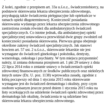
Z kolei, zgodnie z przepisem art. 33a u.ś.o.z., świadczeniobiorcy, na
podstawie skierowania lekarza ubezpieczenia zdrowotnego,
przysługują także świadczenia pielęgnacyjne lub opiekuńcze w
ramach opieki długoterminowej. Konieczność posiadania
skierowania wydanego przez lekarza ubezpieczenia zdrowotnego
zastrzeżona została również dla ambulatoryjnych świadczeń
specjalistycznych. Co istotne jednak, dla ambulatoryjnej opieki
specjalistycznej ustawodawca przewidział dwie grupy zwolnień od
konieczności posiadania skierowania. Pierwsza grupa obejmuje
określone zakresy świadczeń specjalistycznych. Jak stanowi
bowiem art. 57 ust. 2 u.ś.o.z., skierowanie lekarskie nie jest
wymagane do świadczeń ginekologa i położnika, dentysty,
wenerologa, onkologa i psychiatry. W tym miejscu przypomnieć
należy, iż zmiana dokonana przepisem art. 1 pkt 29 ustawy z dnia
22 lipca 2014 roku o zmianie ustawy o świadczeniach opieki
zdrowotnej finansowanych ze środków publicznych oraz niektórych
innych ustaw (Dz. U. poz. 1138) wprowadza zasadę, zgodnie z
którą począwszy od dnia 1 stycznia 2015 roku skierowanie
wymagane jest do świadczeń dermatologa i okulisty, przy czym
osobom wpisanym jeszcze przed dniem 1 stycznia 2015 roku na
listy oczekujących na udzielenie świadczeń opieki zdrowotnej przez
dermatologa lub okulistę, świadczenia te są udzielane bez
skierowania lekarza ubezpieczenia zdrowotnego.