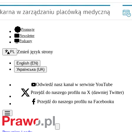
- otwiera się w nowej karcie
Promocje
Newsletter
Podcasty
Zmień język - bieżący:
Zmień język strony
PL
English (EN)
Українська (UA)
Odwiedź nasz kanał w serwisie YouTube
Youtube - otwiera się w nowej karcie
Przejdź do naszego profilu na X (dawniej Twitter)
X - otwiera się w nowej karcie
Przejdź do naszego profilu na Facebooku
Facebook - otwiera się w nowej karcie