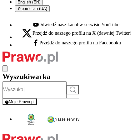
English (EN)
Українська (UA)
Odwiedź nasz kanał w serwisie YouTube
Youtube - otwiera się w nowej karcie
Przejdź do naszego profilu na X (dawniej Twitter)
X - otwiera się w nowej karcie
Przejdź do naszego profilu na Facebooku
Facebook - otwiera się w nowej karcie
Wyszukiwarka
Szukaj
Moje Prawo.pl
- rejestracja i logowanie do serwisu
Nasze serwisy