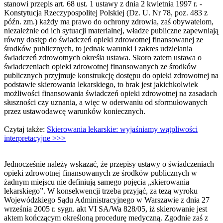
stanowi przepis art. 68 ust. 1 ustawy z dnia 2 kwietnia 1997 r. -
Konstytucja Rzeczypospolitej Polskiej (Dz. U. Nr 78, poz. 483 z
późn. zm.) każdy ma prawo do ochrony zdrowia, zaś obywatelom,
niezależnie od ich sytuacji materialnej, władze publiczne zapewniają
równy dostęp do świadczeń opieki zdrowotnej finansowanej ze
środków publicznych, to jednak warunki i zakres udzielania
świadczeń zdrowotnych określa ustawa. Skoro zatem ustawa o
świadczeniach opieki zdrowotnej finansowanych ze środków
publicznych przyjmuje konstrukcję dostępu do opieki zdrowotnej na
podstawie skierowania lekarskiego, to brak jest jakichkolwiek
możliwości finansowania świadczeń opieki zdrowotnej na zasadach
słuszności czy uznania, a więc w oderwaniu od sformułowanych
przez ustawodawcę warunków koniecznych.
Czytaj także:
Skierowania lekarskie: wyjaśniamy wątpliwości
interpretacyjne >>>
Jednocześnie należy wskazać, że przepisy ustawy o świadczeniach
opieki zdrowotnej finansowanych ze środków publicznych w
żadnym miejscu nie definiują samego pojęcia „skierowania
lekarskiego”. W konsekwencji trzeba przyjąć, za tezą wyroku
Wojewódzkiego Sądu Administracyjnego w Warszawie z dnia 27
września 2005 r. sygn. akt VI SA/Wa 828/05, iż skierowanie jest
aktem kończącym określoną procedurę medyczną. Zgodnie zaś z