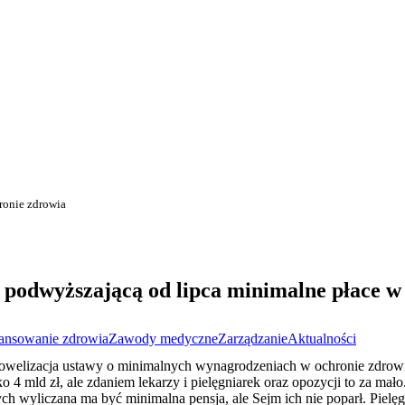
ronie zdrowia
 podwyższającą od lipca minimalne płace w
ansowanie zdrowia
Zawody medyczne
Zarządzanie
Aktualności
welizacja ustawy o minimalnych wynagrodzeniach w ochronie zdrowia
isko 4 mld zł, ale zdaniem lekarzy i pielęgniarek oraz opozycji to za m
h wyliczana ma być minimalna pensja, ale Sejm ich nie poparł. Pielę