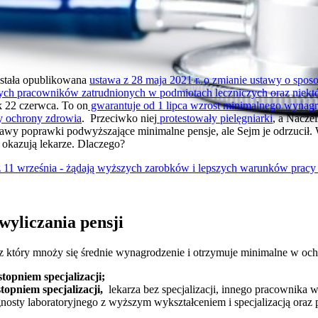
stała opublikowana
ustawa z 28 maja 2021 r. o zmianie ustawy o sposo
ych pracowników zatrudnionych w podmiotach leczniczych oraz niekt
 22 czerwca. To on
gwarantuje od 1 lipca wzrost minimalnego wynagr
cy ochrony zdrowia
. Przeciwko niej
protestowały pielęgniarki
, a Nacze
awy poprawki podwyższające minimalne pensje, ale Sejm je odrzucił. W
 okazują lekarze. Dlaczego?
 11 września - żądają wyższych zarobków i lepszych warunków pracy
wyliczania pensji
ez który mnoży się średnie wynagrodzenie i otrzymuje minimalne w och
stopniem specjalizacji;
stopniem specjalizacji,
lekarza bez specjalizacji, innego pracownik
agnosty laboratoryjnego z wyższym wykształceniem i specjalizacją oraz p