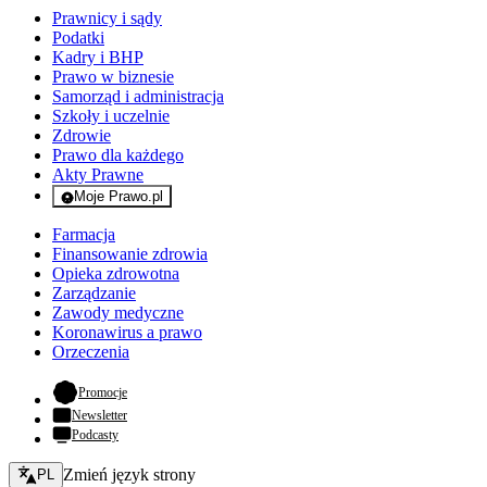
Prawnicy i sądy
Podatki
Kadry i BHP
Prawo w biznesie
Samorząd i administracja
Szkoły i uczelnie
Zdrowie
Prawo dla każdego
Akty Prawne
Moje Prawo.pl
- rejestracja i logowanie do serwisu
Farmacja
Finansowanie zdrowia
Opieka zdrowotna
Zarządzanie
Zawody medyczne
Koronawirus a prawo
Orzeczenia
- otwiera się w nowej karcie
Promocje
Newsletter
Podcasty
Zmień język - bieżący:
Zmień język strony
PL