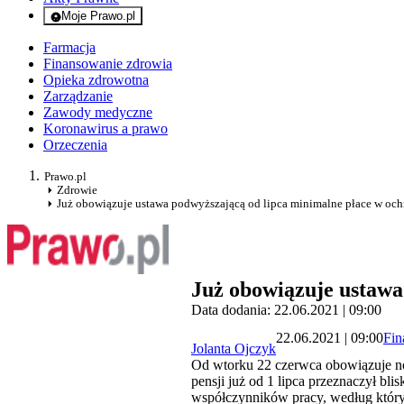
Moje Prawo.pl
- rejestracja i logowanie do serwisu
Farmacja
Finansowanie zdrowia
Opieka zdrowotna
Zarządzanie
Zawody medyczne
Koronawirus a prawo
Orzeczenia
Prawo.pl
Zdrowie
Już obowiązuje ustawa podwyższającą od lipca minimalne płace w och
Już obowiązuje ustawa
Data dodania: 22.06.2021 | 09:00
22.06.2021 | 09:00
Fin
Jolanta Ojczyk
Od wtorku 22 czerwca obowiązuje no
pensji już od 1 lipca przeznaczył bl
współczynników pracy, według któryc