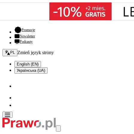
- otwiera się w nowej karcie
Promocje
Newsletter
Podcasty
Zmień język - bieżący:
Zmień język strony
PL
English (EN)
Українська (UA)