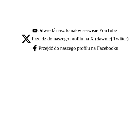
Odwiedź nasz kanał w serwisie YouTube
Youtube - otwiera się w nowej karcie
Przejdź do naszego profilu na X (dawniej Twitter)
X - otwiera się w nowej karcie
Przejdź do naszego profilu na Facebooku
Facebook - otwiera się w nowej karcie