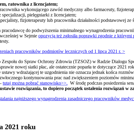
rem, ratownika z licencjatem;
o pracownika wykonującego zawód medyczny albo farmaceuty, fizjoterape
pecjalizacji, pielęgniarki z licencjatem;
u specjalisty, fizjoterapeuty lub pracownika działalności podstawowej z
a pracodawcę do podwyższenia minimalnego wynagrodzenia pracownik
 wcześniej w Sejmie
opozycja też zgłosiła poprawki zgodnie z którym
esty.
niach pracowników podmiotów leczniczych od 1 lipca 2021 r. >
ego Zespołu do Spraw Ochrony Zdrowia (TZSOZ) w Radzie Dialogu Sp
rawie nowej siatki płac, ale ostatecznie poparła te dotyczące 2021 ro
ustawy wdrażającej te uzgodnienia nie oznacza jednak końca rozmów w
iezwłocznego kontynuowania prac nad zwiększeniem poziomów minim
 -
tutaj można pobrać stanowisko>>.
W środę podczas posiedzenia sena
 ustawie rozwiązania, to dopiero początek ustalenia rozwiązań w 
stalania najniższego wynagrodzenia zasadniczego pracowników medy
ca 2021 roku