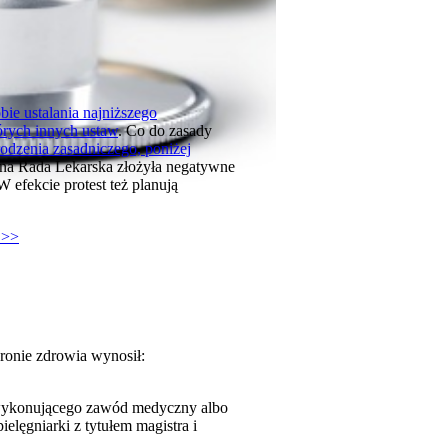
bie ustalania najniższego
órych innych ustaw
. Co do zasady
odzenia zasadniczego, poniżej
lna Rada Lekarska złożyła negatywne
 efekcie protest też planują
 >>
ronie zdrowia wynosił:
a wykonującego zawód medyczny albo
ielęgniarki z tytułem magistra i