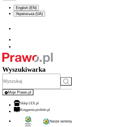
English (EN)
Українська (UA)
Wyszukiwarka
Szukaj
Moje Prawo.pl
- rejestracja i logowanie do serwisu
otwiera się w nowej karcie
Sklep LEX.pl
otwiera się w nowej karcie
Księgarnia profinfo.pl
Nasze serwisy