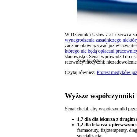
W Dzienniku Ustaw z 21 czerwca zo
wynagrodzenia zasadniczego niektór
zacznie obowiązywać już w czwartek
którego nie będą opłacani pracowni
stanowisko. Senat wprowadził do ust
Źródło: iStock
ratownicy medyczni, niezadowolenie
Czytaj również:
Protest medyków już
Wyższe współczynniki 
Senat chciał, aby współczynniki prz
1,7 dla dla lekarza z drugim 
1,2 dla lekarza z pierwszym 
farmaceuty, fizjoterapeuty, di
specjalizacją;