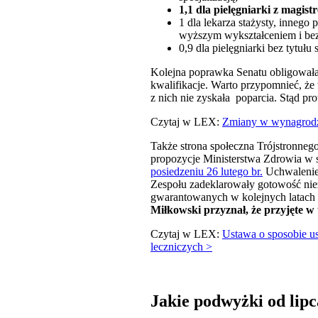
1,1 dla pielęgniarki z magist
1 dla lekarza stażysty, inneg
wyższym wykształceniem i bez s
0,9 dla pielęgniarki bez tytuł
Kolejna poprawka Senatu obligował
kwalifikacje. Warto przypomnieć, że
z nich nie zyskała poparcia. Stąd prot
Czytaj w LEX:
Zmiany w wynagrodze
Także strona społeczna Trójstronn
propozycje Ministerstwa Zdrowia w sp
posiedzeniu 26 lutego br.
Uchwalenie 
Zespołu zadeklarowały gotowość n
gwarantowanych w kolejnych latach
Miłkowski przyznał, że przyjęte w
Czytaj w LEX:
Ustawa o sposobie u
leczniczych >
Jakie podwyżki od lip