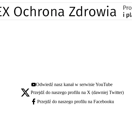
Odwiedź nasz kanał w serwisie YouTube
Youtube - otwiera się w nowej karcie
Przejdź do naszego profilu na X (dawniej Twitter)
X - otwiera się w nowej karcie
Przejdź do naszego profilu na Facebooku
Facebook - otwiera się w nowej karcie