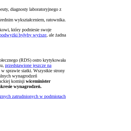
uty, diagnosty laboratoryjnego z
e średnim wykształceniem, ratownika.
owi, który podniesie swoje
i podwyżki byłyby wyższe
, ale żadna
ołecznego (RDS) ostro krytykowała
ku,
przedstawione jeszcze na
 sprawie siatki. Wszystkie strony
alnych wynagrodzeń
ckiej komisji
wiceminister
zakresie wynagrodzeń.
cznych zatrudnionych w podmiotach