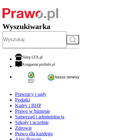
Wyszukiwarka
Szukaj
otwiera się w nowej karcie
Sklep LEX.pl
otwiera się w nowej karcie
Księgarnia profinfo.pl
Nasze serwisy
Prawnicy i sądy
Podatki
Kadry i BHP
Prawo w biznesie
Samorząd i administracja
Szkoły i uczelnie
Zdrowie
Prawo dla każdego
Akty Prawne