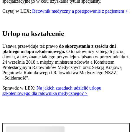
specjalizacyjnego w celu uzyskania tytułu specjalisty.
Czytaj w LEX:
Ratownik medyczny a postępowanie z pacjentem >
Urlop na kształcenie
Ustawa przewiduje też prawo
do skorzystania z sześciu dni
płatnego urlopu szkoleniowego.
O to ratownicy zabiegali już od
dawna, a przyznanie takiego przywileju zapisano w porozumieniu z
24 września 2018 r. między ministrem zdrowia a Komitetem
Protestacyjnym Ratowników Medycznych oraz Sekcją Krajową
Pogotowia Ratunkowego i Ratownictwa Medycznego NSZZ
„Solidarność".
Sprawdź w LEX:
Na jakich zasadach udzielić urlopu
szkoleniowego dla ratownika medycznego? >