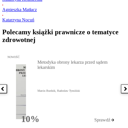
Agnieszka Matłacz
Katarzyna Nocuń
Polecamy książki prawnicze o tematyce
zdrowotnej
Przejdź do: Metodyka obrony lekarza przed sądem lekarskim, Marc
NOWOŚĆ
Metodyka obrony lekarza przed sądem
lekarskim
Poprzednia książka
N
Marcin Burdzik, Radosław Tymiński
10%
Sprawdź
Rabatu