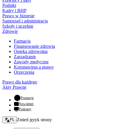
Prawnicy i sądy
Podatki
Kadry i BHP
Prawo w biznesie
Samorząd i administracja
Szkoły i uczelnie
Zdrowie
Farmacja
Finansowanie zdrowia
Opieka zdrowotna
Zarządzanie
Zawody medyczne
Koronawirus a prawo
Orzeczenia
Prawo dla każdego
Akty Prawne
- otwiera się w nowej karcie
Promocje
Newsletter
Podcasty
Zmień język - bieżący:
Zmień język strony
PL