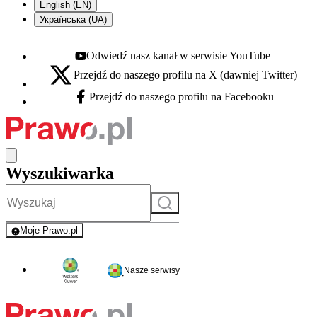
English (EN)
Українська (UA)
Odwiedź nasz kanał w serwisie YouTube
Youtube - otwiera się w nowej karcie
Przejdź do naszego profilu na X (dawniej Twitter)
X - otwiera się w nowej karcie
Przejdź do naszego profilu na Facebooku
Facebook - otwiera się w nowej karcie
Wyszukiwarka
Szukaj
Moje Prawo.pl
- rejestracja i logowanie do serwisu
Nasze serwisy