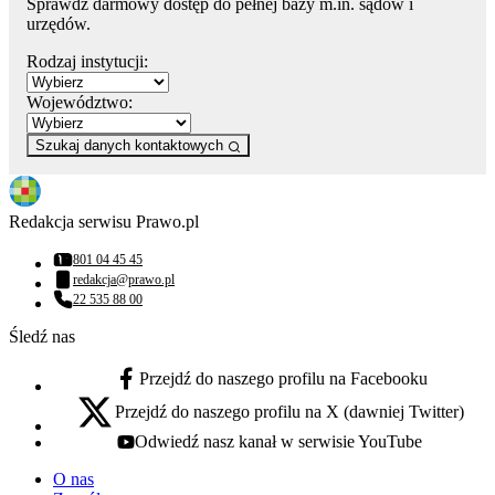
Sprawdź darmowy dostęp do pełnej bazy m.in. sądów i
urzędów.
Rodzaj instytucji:
Województwo:
Szukaj danych kontaktowych
Redakcja serwisu Prawo.pl
801 04 45 45
Numer telefonu:
redakcja@prawo.pl
Adres email:
22 535 88 00
Numer telefonu:
Śledź nas
Przejdź do naszego profilu na Facebooku
facebook - otwiera się w nowej karcie
Przejdź do naszego profilu na X (dawniej Twitter)
x - otwiera się w nowej karcie
Odwiedź nasz kanał w serwisie YouTube
youtube - otwiera się w nowej karcie
O nas