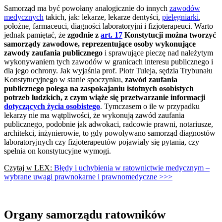
Samorząd ma być powołany analogicznie do innych
zawodów
medycznych
takich, jak: lekarze, lekarze dentyści,
pielęgniarki
,
położne, farmaceuci, diagności laboratoryjni i fizjoterapeuci. Warto
jednak pamiętać, że
zgodnie z
art. 17
Konstytucji można tworzyć
samorządy zawodowe, reprezentujące osoby wykonujące
zawody zaufania publicznego
i sprawujące pieczę nad należytym
wykonywaniem tych zawodów w granicach interesu publicznego i
dla jego ochrony. Jak wyjaśnia prof. Piotr Tuleja, sędzia Trybunału
Konstytucyjnego w stanie spoczynku,
zawód zaufania
publicznego polega na zaspokajaniu istotnych osobistych
potrzeb ludzkich, z czym wiąże się przetwarzanie informacji
dotyczących życia osobistego
. Tymczasem o ile w przypadku
lekarzy nie ma wątpliwości, że wykonują zawód zaufania
publicznego, podobnie jak adwokaci, radcowie prawni, notariusze,
architekci, inżynierowie, to gdy powoływano samorząd diagnostów
laboratoryjnych czy fizjoterapeutów pojawiały się pytania, czy
spełnia on konstytucyjne wymogi.
Czytaj w LEX:
Błędy i uchybienia w ratownictwie medycznym –
wybrane uwagi prawnokarne i prawnomedyczne >>>
Organy samorządu ratowników