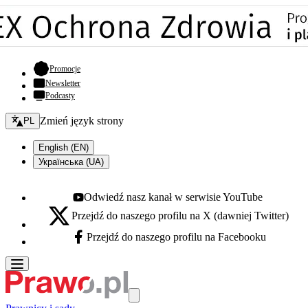
- otwiera się w nowej karcie
Promocje
Newsletter
Podcasty
Zmień język - bieżący:
Zmień język strony
PL
English (EN)
Українська (UA)
Odwiedź nasz kanał w serwisie YouTube
Youtube - otwiera się w nowej karcie
Przejdź do naszego profilu na X (dawniej Twitter)
X - otwiera się w nowej karcie
Przejdź do naszego profilu na Facebooku
Facebook - otwiera się w nowej karcie