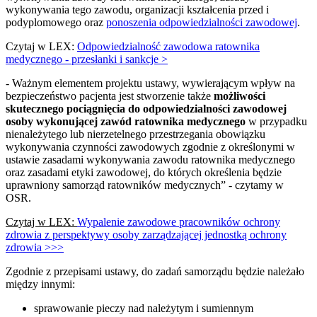
wykonywania tego zawodu, organizacji kształcenia przed i
podyplomowego oraz
ponoszenia odpowiedzialności zawodowej
.
Czytaj w LEX:
Odpowiedzialność zawodowa ratownika
medycznego - przesłanki i sankcje >
- Ważnym elementem projektu ustawy, wywierającym wpływ na
bezpieczeństwo pacjenta jest stworzenie także
możliwości
skutecznego pociągnięcia do odpowiedzialności zawodowej
osoby wykonującej zawód ratownika medycznego
w przypadku
nienależytego lub nierzetelnego przestrzegania obowiązku
wykonywania czynności zawodowych zgodnie z określonymi w
ustawie zasadami wykonywania zawodu ratownika medycznego
oraz zasadami etyki zawodowej, do których określenia będzie
uprawniony samorząd ratowników medycznych” - czytamy w
OSR.
Czytaj w LEX:
Wypalenie zawodowe pracowników ochrony
zdrowia z perspektywy osoby zarządzającej jednostką ochrony
zdrowia >>>
Zgodnie z przepisami ustawy, do zadań samorządu będzie należało
między innymi:
sprawowanie pieczy nad należytym i sumiennym