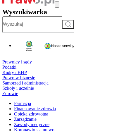
Wyszukiwarka
Szukaj
Nasze serwisy
Prawnicy i sądy
Podatki
Kadry i BHP
Prawo w biznesie
Samorząd i administracja
Szkoły i uczelnie
Zdrowie
Farmacja
Finansowanie zdrowia
Opieka zdrowotna
Zarządzanie
Zawody medyczne
Koronawirus a prawo