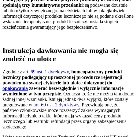
spełniają trzy kumulatywne przesłanki
: są podawane doustnie
lub do użytku zewnętrznego; na etykietach lub w jakiejkolwiek
informacji dotyczącej produktu leczniczego nie są podane określone
wskazania terapeutyczne; produkt leczniczy posiada stopień
rozcieńczenia gwarantujący jego bezpieczeństwo.
Instrukcja dawkowania nie mogła się
znaleźć na ulotce
Zgodnie z
art. 69 ust. 1 dyrektywy
,
homeopatyczny produkt
leczniczy podlegający uproszczonej procedurze rejestracji
powinien na swojej etykiecie lub ulotce dołączonej do
opakowania
zawierać bezwzględnie i wyłącznie informacje
wymienione w tym przepisie
. Oznacza to, że nie można tam dodać
żadnej innej wzmianki. Istnieją jednak dwa wyjątki, które zostały
uregulowane w
art. 69 ust. 2 dyrektywy
. Przewidują one, że
państwo członkowskie może rozszerzyć zakres wymaganych
informacji jedynie o takie, które mają wykazać ceny produktu
leczniczego lub warunki refundacji przez organy zabezpieczenia
społecznego.