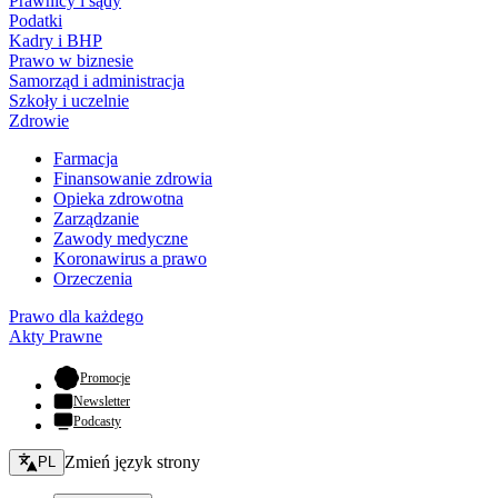
Prawnicy i sądy
Podatki
Kadry i BHP
Prawo w biznesie
Samorząd i administracja
Szkoły i uczelnie
Zdrowie
Farmacja
Finansowanie zdrowia
Opieka zdrowotna
Zarządzanie
Zawody medyczne
Koronawirus a prawo
Orzeczenia
Prawo dla każdego
Akty Prawne
- otwiera się w nowej karcie
Promocje
Newsletter
Podcasty
Zmień język - bieżący:
Zmień język strony
PL