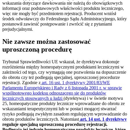
wskazania dotyczące dawkowania nie należą do obowiązkowych
informacji oraz podstawowych właściwości produktu leczniczego,
więc nie mogły być przedmiotem rejestracji. Producent wniósł
środek odwoławczy do Federalnego Sądu Administracyjnego, który
postanowił zawiesić postępowanie i zwrócić się z pytaniami
prejudycjalnymi.
Nie zawsze można zastosować
uproszczoną procedurę
Trybunał Sprawiedliwości UE wskazał, że dyrektywa dokonuje
rozróżnienia między homeopatycznymi produktami leczniczymi w
zależności od tego, czy wymagają one pozwolenia na dopuszczenie
do obrotu czy też podlegają specjalnej, uproszczonej procedurze
rejestracji. Zgodnie z
art. 16 ust. 1 dyrektywy 2001/83/WE
Parlamentu Europejskiego i Rady z 6 listopada 2001 r. w sprawie
wspólnotowego kodeksu odnoszącego się do produktów
leczniczych stosowanych u ludzi
(dyrektywa) i w świetle motywu
25, homeopatyczne produkty lecznicze wprowadzane do obrotu ze
wskazaniami terapeutycznymi lub w postaci mogącej stwarzać
ryzyko podlegają zwykłym zasadom regulującym wprowadzanie do
obrotu produktów leczniczych. Natomiast
art. 14 ust. 1 dyrektywy
reguluje specjalną uproszczoną procedurę rejestracji.
Podlegają jej jedynie homeopatyczne produkty lecznicze, które