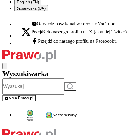
English (EN)
Українська (UA)
Odwiedź nasz kanał w serwisie YouTube
Youtube - otwiera się w nowej karcie
Przejdź do naszego profilu na X (dawniej Twitter)
X - otwiera się w nowej karcie
Przejdź do naszego profilu na Facebooku
Facebook - otwiera się w nowej karcie
Wyszukiwarka
Szukaj
Moje Prawo.pl
- rejestracja i logowanie do serwisu
Nasze serwisy