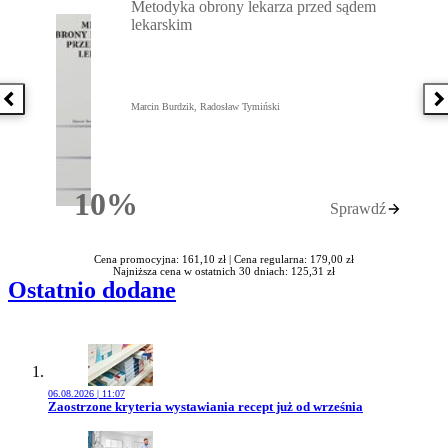
Metodyka obrony lekarza przed sądem
lekarskim
Poprzednia książka
N
Marcin Burdzik, Radosław Tymiński
10%
Sprawdź
Rabatu
Cena promocyjna: 161,10 zł |
Cena regularna: 179,00 zł
Najniższa cena w ostatnich 30 dniach: 125,31 zł
Ostatnio dodane
06.08.2026 | 11:07
Przejdź do artykułu:
Zaostrzone kryteria wystawiania recept już od września