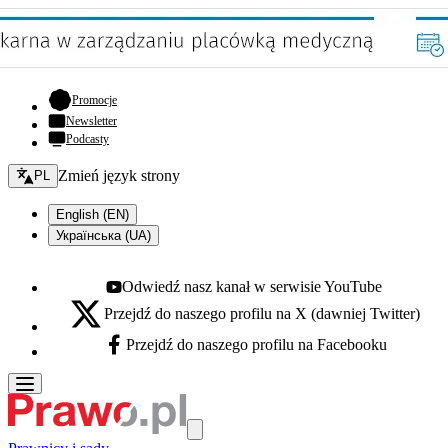
- otwiera się w nowej karcie
Promocje
Newsletter
Podcasty
Zmień język - bieżący:
Zmień język strony
PL
English (EN)
Українська (UA)
Odwiedź nasz kanał w serwisie YouTube
Youtube - otwiera się w nowej karcie
Przejdź do naszego profilu na X (dawniej Twitter)
X - otwiera się w nowej karcie
Przejdź do naszego profilu na Facebooku
Facebook - otwiera się w nowej karcie