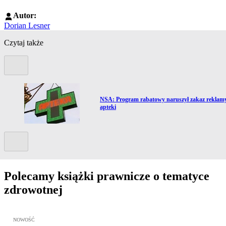
Autor:
Dorian Lesner
Czytaj także
Poprzedni slide
Przejdź do artykułu:
NSA: Program rabatowy naruszył zakaz reklam
apteki
Kolejny slide
Polecamy książki prawnicze o tematyce
zdrowotnej
Przejdź do: Metodyka obrony lekarza przed sądem lekarskim, Marc
NOWOŚĆ