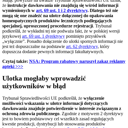
Mając powyższe na uwadze Trybunał Sprawiedliwości UE uznał,
że
instrukcje dawkowania nie znajdują się wśród informacji
wymienionych w
art. 69 ust. 1 i 2 dyrektywy
. Dlatego też nie
mogą się one znaleźć na ulotce dołączonej do opakowania
homeopatycznych produktów leczniczych podlegających
specjalnej, uproszczonej procedurze rejestracji
. Trybunał
podkreślił, że wykładni tej nie podważa fakt, że w polskiej wersji
językowej
art. 69 ust. 1 dyrektywy
pominięto przysłówek
„wyłącznie”. Ponadto dołączenie do ulotki spornych informacji nie
jest też dopuszczalne na podstawie
art. 62 dyrektywy
, który
dopuszcza dodanie pewnych informacji fakultatywnych.
Czytaj także:
NSA: Program rabatowy naruszył zakaz reklamy
apteki >>>
Ulotka mogłaby wprowadzić
użytkowników w błąd
Trybunał Sprawiedliwości UE podkreślił, że
wyłączenie
możliwości wskazania w ulotce informacji dotyczących
dawkowania znajduje potwierdzenie w interesie związanym z
ochroną zdrowia publicznego
. Zgodnie z motywem 2 dyrektywy
jest to bowiem podstawowy cel wszelkich zasad regulujących
kwestie produkcji, dystrybucji lub stosowania produktów