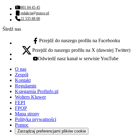
801 04 45 45
Numer telefonu:
redakcja@prawo.pl
Adres email:
22 535 88 00
Numer telefonu:
Śledź nas
Przejdź do naszego profilu na Facebooku
facebook - otwiera się w nowej karcie
Przejdź do naszego profilu na X (dawniej Twitter)
x - otwiera się w nowej karcie
Odwiedź nasz kanał w serwisie YouTube
youtube - otwiera się w nowej karcie
O nas
Zespół
Kontakt
Regulamin
Księgarnia Profinfo.pl
Wolters Kluwer
FEPI
FPOP
Mapa strony
Polityka prywatności
Pomoc
Zarządzaj preferencjami plików cookie