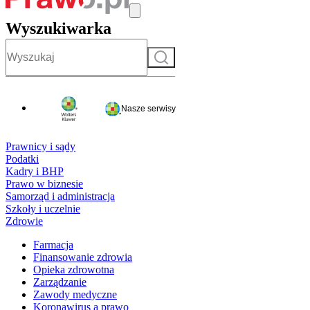
Wyszukiwarka
Szukaj
Nasze serwisy
Prawnicy i sądy
Podatki
Kadry i BHP
Prawo w biznesie
Samorząd i administracja
Szkoły i uczelnie
Zdrowie
Farmacja
Finansowanie zdrowia
Opieka zdrowotna
Zarządzanie
Zawody medyczne
Koronawirus a prawo