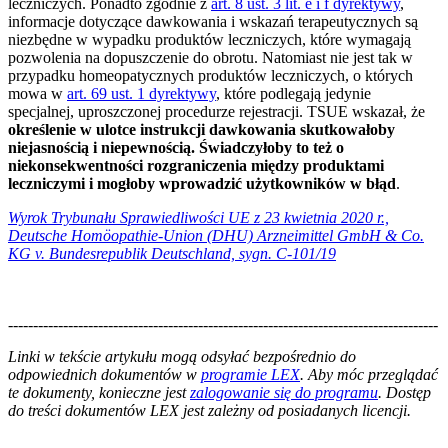
leczniczych. Ponadto zgodnie z
art. 8 ust. 3 lit. e i f dyrektywy
,
informacje dotyczące dawkowania i wskazań terapeutycznych są
niezbędne w wypadku produktów leczniczych, które wymagają
pozwolenia na dopuszczenie do obrotu. Natomiast nie jest tak w
przypadku homeopatycznych produktów leczniczych, o których
mowa w
art. 69 ust. 1 dyrektywy
, które podlegają jedynie
specjalnej, uproszczonej procedurze rejestracji. TSUE wskazał, że
określenie w ulotce instrukcji dawkowania skutkowałoby
niejasnością i niepewnością. Świadczyłoby to też o
niekonsekwentności rozgraniczenia między produktami
leczniczymi i mogłoby wprowadzić użytkowników w błąd
.
Wyrok Trybunału Sprawiedliwości UE z 23 kwietnia 2020 r.,
Deutsche Homöopathie-Union (DHU) Arzneimittel GmbH & Co.
KG v. Bundesrepublik Deutschland, sygn. C-101/19
--------------------------------------------------------------------------------------
--------------------------------------------------------
Linki w tekście artykułu mogą odsyłać bezpośrednio do
odpowiednich dokumentów w
programie LEX
. Aby móc przeglądać
te dokumenty, konieczne jest
zalogowanie się do programu
. Dostęp
do treści dokumentów LEX jest zależny od posiadanych licencji.