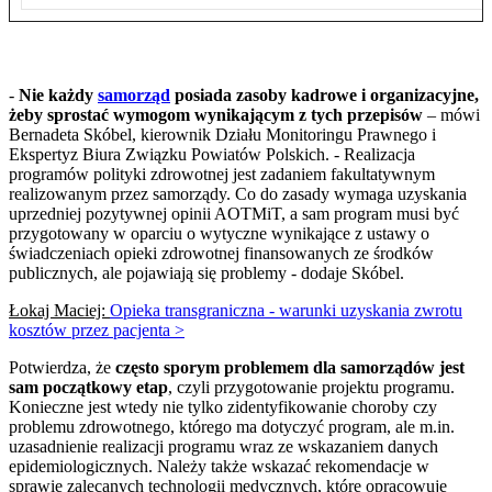
-
Nie każdy
samorząd
posiada zasoby kadrowe i organizacyjne,
żeby sprostać wymogom wynikającym z tych przepisów
– mówi
Bernadeta Skóbel, kierownik Działu Monitoringu Prawnego i
Ekspertyz Biura Związku Powiatów Polskich. - Realizacja
programów polityki zdrowotnej jest zadaniem fakultatywnym
realizowanym przez samorządy. Co do zasady wymaga uzyskania
uprzedniej pozytywnej opinii AOTMiT, a sam program musi być
przygotowany w oparciu o wytyczne wynikające z ustawy o
świadczeniach opieki zdrowotnej finansowanych ze środków
publicznych, ale pojawiają się problemy - dodaje Skóbel.
Łokaj Maciej:
Opieka transgraniczna - warunki uzyskania zwrotu
kosztów przez pacjenta >
Potwierdza, że
często sporym problemem dla samorządów jest
sam początkowy etap
, czyli przygotowanie projektu programu.
Konieczne jest wtedy nie tylko zidentyfikowanie choroby czy
problemu zdrowotnego, którego ma dotyczyć program, ale m.in.
uzasadnienie realizacji programu wraz ze wskazaniem danych
epidemiologicznych. Należy także wskazać rekomendacje w
sprawie zalecanych technologii medycznych, które opracowuje