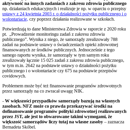
aktywność na innych zadaniach z zakresu zdrowia publicznego
np. działaniach edukacyjnych i realizuje je np. w oparciu o przepisy
ustawy z 24 kwietnia 2003 r. o działalności pożytku publicznego i o
wolontariacie,
czy poprzez działania realizowane w szkołach.
Potwierdzają to dane Ministerstwa Zdrowia w raporcie z 2020 roku
pt. „Prowadzenie monitoringu zadań z zakresu zdrowia
publicznego”. Wynika z niego, że samorządy zrealizowały 788
zadań na podstawie ustawy o świadczeniach opieki zdrowotnej
finansowanych ze środków publicznych. Jednocześnie z tego
samego raportu wynika, że samorządy w tym samym roku
zrealizowały łącznie 15 025 zadań z zakresu zdrowia publicznego,
w tym m.in. 2642 na podstawie ustawy o działalności pożytku
publicznego i o wolontariacie czy 675 na podstawie przepisów
covidowych.
Problemem może być też finansowanie programów zdrowotnych
przez samorządy na co zwracał uwagę NIK.
-
W większości przypadków samorządy bazują na własnych
zasobach. NFZ może co prawda przekazywać środki na
dofinansowanie programów polityki zdrowotnej realizowanych
przez JST, ale jest to obwarowane takimi wymogami, że
większość samorządów liczy tutaj na własne zasoby
– zaznacza
Bernadeta Skóbel.