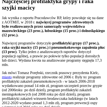
Najczęściej profilaktyka grypy i raka
szyjki macicy
Jak wynika z raportu Pracodawców RP, który powołuje się na dane
z AOTMiT, w 2018 r.
najwięcej programów zdrowotnych
było realizowanych przez samorządy województwa
mazowieckiego (23 proc.), lubuskiego (15 proc.) i dolnośląskiego
(12 proc.).
Najwięcej programów dotyczyło
profilaktyki grypy (17 proc.),
raka szyjki macicy (15 proc.) i pneumokokowego zapalenia płuc
(13 proc)
. Tylko jeden z analizowanych raportów dotyczył
populacji ogólnej, a prawie po połowie tylko populacji dorosłych
lub dzieci. Wydana kwota na analizowane programy sięgnęła 17,3
mln.
Jak mówi Tomasz Porębski, rzecznik prasowy prezydenta Kielc,
miasto
realizuje programy zdrowotne od 2006 r. Były to: program
profilaktyki zakażeń pneumokokowych - w latach 2006-2018
wydatkowano ponad 14 mln zł, program szczepień przeciw grypie
(od 2006roku po dziś dzień), program profilaktyki zakażeń
meningokokowych (od 2008 roku po dziś dzień), program
profilaktyki zakażeń wirusem brodawczaka ludzkiego (w latach
2012-2020 wydano ponad 1,3 mln zł), program prewencji ospy