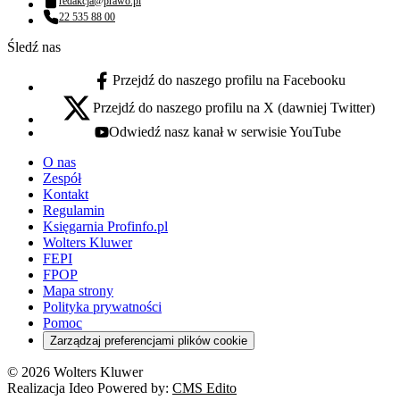
redakcja@prawo.pl
Adres email:
22 535 88 00
Numer telefonu:
Śledź nas
Przejdź do naszego profilu na Facebooku
facebook - otwiera się w nowej karcie
Przejdź do naszego profilu na X (dawniej Twitter)
x - otwiera się w nowej karcie
Odwiedź nasz kanał w serwisie YouTube
youtube - otwiera się w nowej karcie
O nas
Zespół
Kontakt
Regulamin
Księgarnia Profinfo.pl
Wolters Kluwer
FEPI
FPOP
Mapa strony
Polityka prywatności
Pomoc
Zarządzaj preferencjami plików cookie
© 2026 Wolters Kluwer
Realizacja Ideo Powered by:
CMS Edito