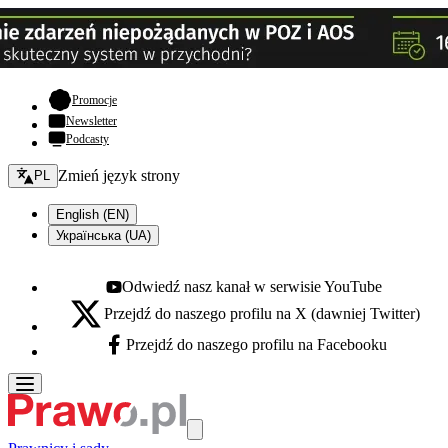
- otwiera się w nowej karcie
Promocje
Newsletter
Podcasty
Zmień język - bieżący:
Zmień język strony
PL
English (EN)
Українська (UA)
Odwiedź nasz kanał w serwisie YouTube
Youtube - otwiera się w nowej karcie
Przejdź do naszego profilu na X (dawniej Twitter)
X - otwiera się w nowej karcie
Przejdź do naszego profilu na Facebooku
Facebook - otwiera się w nowej karcie