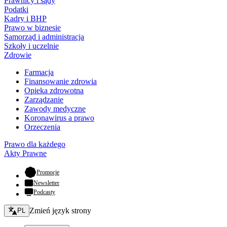
Prawnicy i sądy
Podatki
Kadry i BHP
Prawo w biznesie
Samorząd i administracja
Szkoły i uczelnie
Zdrowie
Farmacja
Finansowanie zdrowia
Opieka zdrowotna
Zarządzanie
Zawody medyczne
Koronawirus a prawo
Orzeczenia
Prawo dla każdego
Akty Prawne
- otwiera się w nowej karcie
Promocje
Newsletter
Podcasty
Zmień język - bieżący:
Zmień język strony
PL