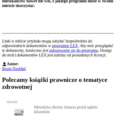
mieszkańców nawet nie wie, z jakiego programu może w swoim
mieście skorzystać.
--------------------------------------------------------------------------------------
--------------------------------------------------------
Linki w tekście artykułu mogą odsyłać bezpośrednio do
odpowiednich dokumentów w
programie LEX
. Aby móc przeglądać
te dokumenty, konieczne jest
zalogowanie się do programu
. Dostęp
do treści dokumentów LEX jest zależny od posiadanych licencji.
Autor:
Beata Dązbłaż
Polecamy książki prawnicze o tematyce
zdrowotnej
Przejdź do: Metodyka obrony lekarza przed sądem lekarskim, Marc
NOWOŚĆ
Metodyka obrony lekarza przed sądem
lekarskim