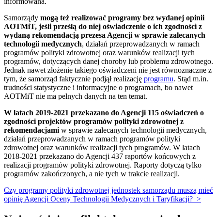
informowana.
Samorządy
mogą też realizować programy bez wydanej opinii
AOTMiT, jeśli prześlą do niej oświadczenie o ich zgodności z
wydaną rekomendacją prezesa Agencji w sprawie zalecanych
technologii medycznych
, działań przeprowadzanych w ramach
programów polityki zdrowotnej oraz warunków realizacji tych
programów, dotyczących danej choroby lub problemu zdrowotnego.
Jednak nawet złożenie takiego oświadczeni nie jest równoznaczne z
tym, że samorząd faktycznie podjął realizację
programu
. Stąd m.in.
trudności statystyczne i informacyjne o programach, bo nawet
AOTMiT nie ma pełnych danych na ten temat.
W latach 2019-2021 przekazano do Agencji 115 oświadczeń o
zgodności projektów programów polityki zdrowotnej z
rekomendacjami
w sprawie zalecanych technologii medycznych,
działań przeprowadzanych w ramach programów polityki
zdrowotnej oraz warunków realizacji tych programów. W latach
2018-2021 przekazano do Agencji 437 raportów końcowych z
realizacji programów polityki zdrowotnej. Raporty dotyczą tylko
programów zakończonych, a nie tych w trakcie realizacji.
Czy programy polityki zdrowotnej jednostek samorządu muszą mieć
opinię Agencji Oceny Technologii Medycznych i Taryfikacji?
>