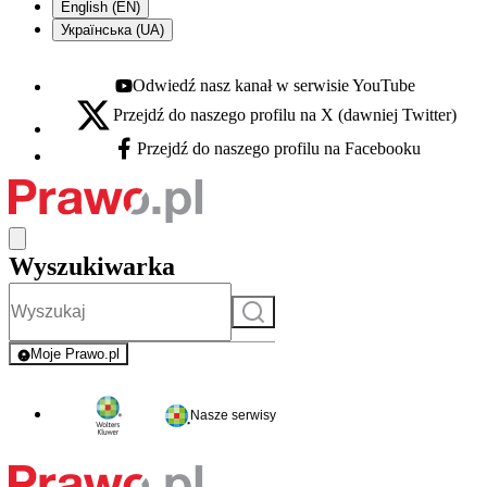
English (EN)
Українська (UA)
Odwiedź nasz kanał w serwisie YouTube
Youtube - otwiera się w nowej karcie
Przejdź do naszego profilu na X (dawniej Twitter)
X - otwiera się w nowej karcie
Przejdź do naszego profilu na Facebooku
Facebook - otwiera się w nowej karcie
Wyszukiwarka
Szukaj
Moje Prawo.pl
- rejestracja i logowanie do serwisu
Nasze serwisy