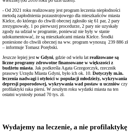
wietrznej (od 2016 roku po dziś dzień).
- Od 2021 roku realizowany jest program leczenia niepłodności
metodą zapłodnienia pozaustrojowego dla mieszkańców miasta
Kielce, do którego do chwili obecnej zgłosiło się 61 par, 2 pary
zrezygnowały, 1 po pierwszej procedurze, 2 pary nie uzyskały
zgody na udział w programie, ponieważ nie były w stanie
udokumentować, że są mieszkańcami miasta Kielce. Środki
poniesione do chwili obecnej na ww. program wynoszą 239 886 zł
– informuje Tomasz Porębski.
Jeszcze lepiej jest
w Gdyni
, gdzie od wielu lat
realizowane są
liczne programy zdrowotne finansowane w większości z
budżetu miasta
. Jak podkreśla Agata Grzegorczyk, rzecznik
prasowy Urzędu Miasta Gdyni, było ich ok. 10.
Dotyczyły m.in.
leczenia nadwagi i otyłości w populacji młodzieży, wykrywania
depresji poporodowej, wykrywania wad postaw u uczniów
czy
profilaktyki raka piersi. W zeszłym roku wydatki miasta na ten
ostatni wyniosły ponad 70 tys. zł.
Wydajemy na leczenie, a nie profilaktykę