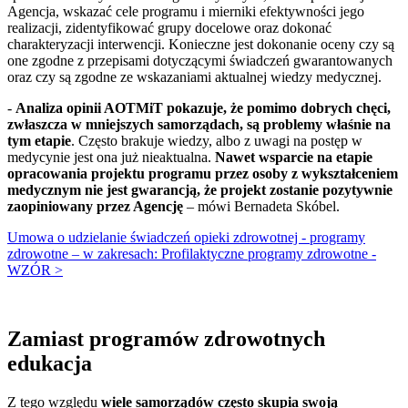
Agencja, wskazać cele programu i mierniki efektywności jego
realizacji, zidentyfikować grupy docelowe oraz dokonać
charakteryzacji interwencji. Konieczne jest dokonanie oceny czy są
one zgodne z przepisami dotyczącymi świadczeń gwarantowanych
oraz czy są zgodne ze wskazaniami aktualnej wiedzy medycznej.
-
Analiza opinii AOTMiT pokazuje, że pomimo dobrych chęci,
zwłaszcza w mniejszych samorządach, są problemy właśnie na
tym etapie
. Często brakuje wiedzy, albo z uwagi na postęp w
medycynie jest ona już nieaktualna.
Nawet wsparcie na etapie
opracowania projektu programu przez osoby z wykształceniem
medycznym nie jest gwarancją, że projekt zostanie pozytywnie
zaopiniowany przez Agencję
– mówi Bernadeta Skóbel.
Umowa o udzielanie świadczeń opieki zdrowotnej - programy
zdrowotne – w zakresach: Profilaktyczne programy zdrowotne -
WZÓR >
Zamiast programów zdrowotnych
edukacja
Z tego względu
wiele samorządów często skupia swoją