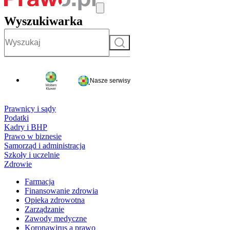
Wyszukiwarka
Szukaj
Nasze serwisy
Prawnicy i sądy
Podatki
Kadry i BHP
Prawo w biznesie
Samorząd i administracja
Szkoły i uczelnie
Zdrowie
Farmacja
Finansowanie zdrowia
Opieka zdrowotna
Zarządzanie
Zawody medyczne
Koronawirus a prawo