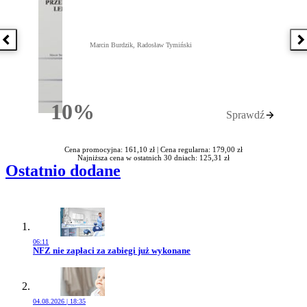
Poprzednia książka
N
Marcin Burdzik, Radosław Tymiński
10%
Sprawdź
Rabatu
Cena promocyjna: 161,10 zł |
Cena regularna: 179,00 zł
Najniższa cena w ostatnich 30 dniach: 125,31 zł
Ostatnio dodane
06:11
Przejdź do artykułu:
NFZ nie zapłaci za zabiegi już wykonane
04.08.2026 | 18:35