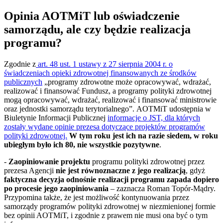
Opinia AOTMiT lub oświadczenie
samorządu, ale czy będzie realizacja
programu?
Zgodnie z
art. 48 ust. 1 ustawy z 27 sierpnia 2004 r. o
świadczeniach opieki zdrowotnej finansowanych ze środków
publicznych
„programy zdrowotne może opracowywać, wdrażać,
realizować i finansować Fundusz, a programy polityki zdrowotnej
mogą opracowywać, wdrażać, realizować i finansować ministrowie
oraz jednostki samorządu terytorialnego”. AOTMiT udostępnia w
Biuletynie Informacji Publicznej
informacje o JST, dla których
zostały wydane opinie prezesa dotyczące projektów programów
polityki zdrowotnej.
W tym roku jest ich na razie siedem, w roku
ubiegłym było ich 80, nie wszystkie pozytywne
.
-
Zaopiniowanie projektu
programu polityki zdrowotnej przez
prezesa Agencji
nie jest równoznaczne z jego realizacją
, gdyż
faktyczna decyzja odnośnie realizacji programu zapada dopiero
po procesie jego zaopiniowania
– zaznacza Roman Topór-Mądry.
Przypomina także, że jest możliwość kontynuowania przez
samorządy programów polityki zdrowotnej w niezmienionej formie
bez opinii AOTMiT, i zgodnie z prawem nie musi ona być o tym