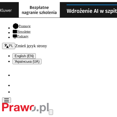
- otwiera się w nowej karcie
Promocje
Newsletter
Podcasty
Zmień język - bieżący:
Zmień język strony
PL
English (EN)
Українська (UA)