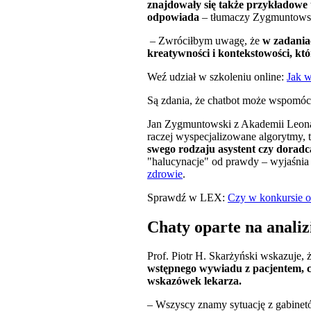
znajdowały się także przykładowe t
odpowiada
– tłumaczy Zygmuntows
– Zwróciłbym uwagę, że
w zadaniac
kreatywności i kontekstowości, kt
Weź udział w szkoleniu online:
Jak w
Są zdania, że chatbot może wspomóc 
Jan Zygmuntowski z Akademii Leona
raczej wyspecjalizowane algorytmy,
swego rodzaju asystent czy doradc
"halucynacje" od prawdy – wyjaśnia 
zdrowie
.
Sprawdź w LEX:
Czy w konkursie o
Chaty oparte na anali
Prof. Piotr H. Skarżyński wskazuje, 
wstępnego wywiadu z pacjentem, c
wskazówek lekarza.
– Wszyscy znamy sytuację z gabinet