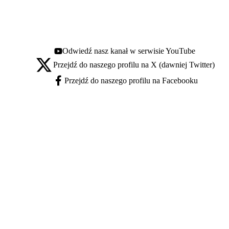
Odwiedź nasz kanał w serwisie YouTube
Youtube - otwiera się w nowej karcie
Przejdź do naszego profilu na X (dawniej Twitter)
X - otwiera się w nowej karcie
Przejdź do naszego profilu na Facebooku
Facebook - otwiera się w nowej karcie