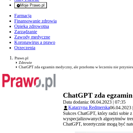
Moje Prawo.pl
- rejestracja i logowanie do serwisu
Farmacja
Finansowanie zdrowia
Opieka zdrowotna
Zarządzanie
Zawody medyczne
Koronawirus a prawo
Orzeczenia
Prawo.pl
Zdrowie
ChatGPT zda egzamin medyczny, ale przełomu w leczeniu nie przynies
ChatGPT zda egzamin m
Data dodania: 06.04.2023 | 07:35
Katarzyna Redmerska
06.04.2023 
Sukces ChatGPT, który radzi sobie 
wyspecjalizowanych algorytmów treno
ChatGPT, teoretycznie mogą być nato