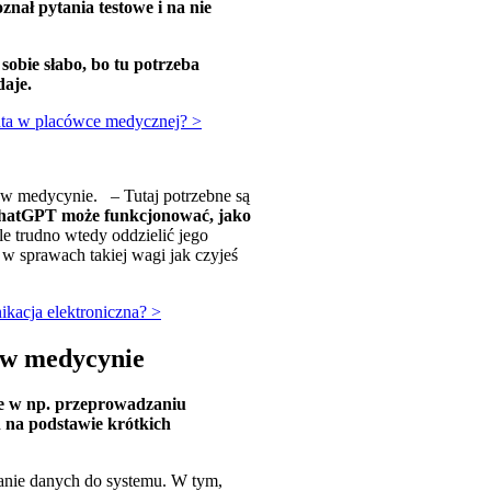
znał pytania testowe i na nie
obie słabo, bo tu potrzeba
daje.
enta w placówce medycznej? >
w medycynie. – Tutaj potrzebne są
hatGPT może funkcjonować, jako
le trudno wtedy oddzielić jego
w sprawach takiej wagi jak czyjeś
kacja elektroniczna? >
e w medycynie
tne w np. przeprowadzaniu
 na podstawie krótkich
anie danych do systemu. W tym,