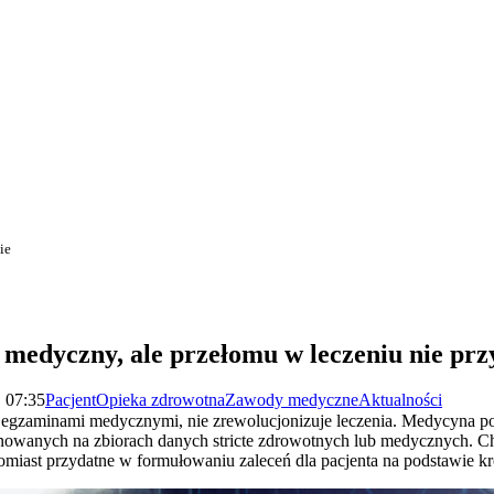
ie
edyczny, ale przełomu w leczeniu nie przy
| 07:35
Pacjent
Opieka zdrowotna
Zawody medyczne
Aktualności
z egzaminami medycznymi, nie zrewolucjonizuje leczenia. Medycyna p
wanych na zbiorach danych stricte zdrowotnych lub medycznych. Chat
miast przydatne w formułowaniu zaleceń dla pacjenta na podstawie k