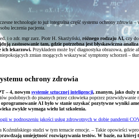
czesne technologie to już integralna część systemu ochrony zdrowia – w
sobu leczenia pacjenta.
d. i o zdr. mgr zarz. Piotr H. Skarżyński,
różnego rodzaju AI,
czy dok
dują zastosowanie tam, gdzie potrzebna jest błyskawiczna analiza
 ich lekarzowi.
Przykładem może być diagnostyka obrazowa, gdzie a
 niepokojących zmian mogących wskazywać symptomy schorzeń – tłum
systemu ochrony zdrowia
T – 4, nowym
systemie sztucznej inteligencji
, znanym, jako duży 
tów podobnych do pisanych przez człowieka poprzez przewidywanie 
,
oprogramowanie AI było w stanie uzyskać pozytywne wyniki am
wieka zwykle wymaga wielu lat szkolenia.
ogii w podnoszeniu jakości usług zdrowotnych w dobie pandemii CO
Koźmińskiego studzi w tym temacie emocje. – Takie opowieści wpro
 sprawdzają umiejętność rozwiązywania testów. W bazie, na któr