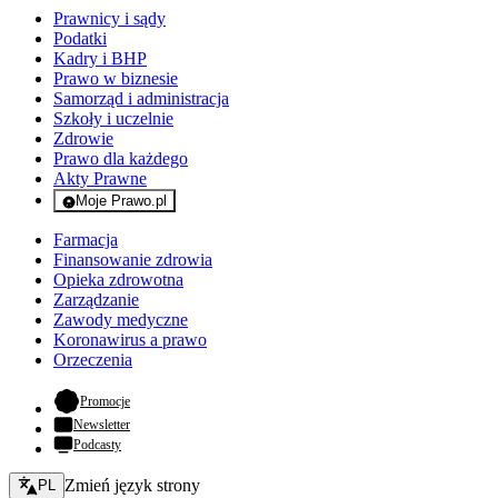
Prawnicy i sądy
Podatki
Kadry i BHP
Prawo w biznesie
Samorząd i administracja
Szkoły i uczelnie
Zdrowie
Prawo dla każdego
Akty Prawne
Moje Prawo.pl
- rejestracja i logowanie do serwisu
Farmacja
Finansowanie zdrowia
Opieka zdrowotna
Zarządzanie
Zawody medyczne
Koronawirus a prawo
Orzeczenia
- otwiera się w nowej karcie
Promocje
Newsletter
Podcasty
Zmień język - bieżący:
Zmień język strony
PL