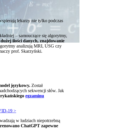
spierają lekarzy nie tylko podczas
ładniej – samouczące się algorytmy,
 dużej ilości danych, znajdowanie
lgorytmy analizują MRI, USG czy
aczy prof. Skarzyński.
model językowy.
Został
nadchodzących sekwencji słów. Jak
erykańskiego
egzaminu
VID-19 >
wadzają w ludziach niepotrzebną
ej trenowano ChatGPT zapewne