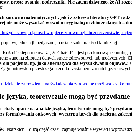
esty, proste pytania, podręczniki. Nic zatem dziwnego, że AI rozpo
ki.
h zarówno matematycznych, jak i z zakresu literatury GPT radzi s
órej nie może wyszukać w swoim oryginalnym zbiorze danych – do
drożyć ustawę o jakości w opiece zdrowotnej i bezpieczeństwie pacj
poprawę edukacji medycznej, a ostatecznie praktyki klinicznej.
 Koźmińskiego nie uważa, że ChatGPT jest przełomową technologią 
 trenowane na zbiorach danych stricte zdrowotnych lub medycznych.
C
a dla pacjenta, np. jako alternatywa dla wyszukiwania objawów,
a
Zygmuntowski i przestrzega przed korzystaniem z modeli językowych 
 udzielenie zamówienia na świadczenia zdrowotne możliwa jest komuni
zie języka, teoretycznie mogą być przydatn
że
chaty oparte na analizie języka, teoretycznie mogą być przyda
zy formułowaniu opisowych, wyczerpujących dla pacjenta zaleceń
ów lekarskich – dużą część czasu zajmuje właśnie wywiad i wprowadz