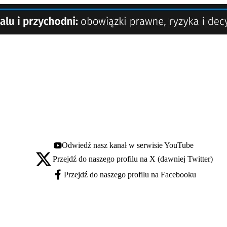
Odwiedź nasz kanał w serwisie YouTube
Youtube - otwiera się w nowej karcie
Przejdź do naszego profilu na X (dawniej Twitter)
X - otwiera się w nowej karcie
Przejdź do naszego profilu na Facebooku
Facebook - otwiera się w nowej karcie