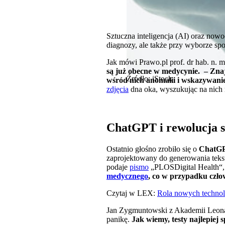
Sztuczna inteligencja (AI) oraz nowo
diagnozy, ale także przy wyborze spo
Jak mówi Prawo.pl prof. dr hab. n. me
są już obecne w medycynie. –
Znaj
Źródło: iStock
wśród nich anomalii i wskazywanie
zdjęcia
dna oka, wyszukując na nich
ChatGPT i rewolucja 
Ostatnio głośno zrobiło się o
ChatGP
zaprojektowany do generowania teks
podaje
pismo
„PLOSDigital Health“
medycznego
, co w przypadku czło
Czytaj w LEX:
Rola nowych technol
Jan Zygmuntowski z Akademii Leona 
panikę.
Jak wiemy, testy najlepiej