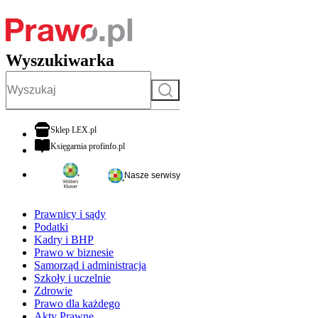
Wyszukiwarka
Szukaj
otwiera się w nowej karcie
Sklep LEX.pl
otwiera się w nowej karcie
Księgarnia profinfo.pl
Nasze serwisy
Prawnicy i sądy
Podatki
Kadry i BHP
Prawo w biznesie
Samorząd i administracja
Szkoły i uczelnie
Zdrowie
Prawo dla każdego
Akty Prawne