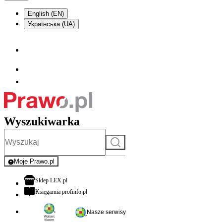
English (EN)
Українська (UA)
Wyszukiwarka
Szukaj
Moje Prawo.pl
- rejestracja i logowanie do serwisu
otwiera się w nowej karcie
Sklep LEX.pl
otwiera się w nowej karcie
Księgarnia profinfo.pl
Nasze serwisy