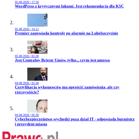
05.08.2026 | 17:50
Przejdź do artykułu:
WordPress z krytycznymi lukami. Jest rekomendacja dla KSC
05.08.2026 | 14:11
Przejdź do artykułu:
Premier zapowiada kontrolę po alarmie na Lubelszczyźnie
05.08.2026 | 05:30
Przejdź do artykułu:
Jest Centralny Rejestr Umów, tylko... czym jest umowa
04.08.2026 | 05:30
Przejdź do artykułu:
Certyfikacja wykonawców ma uprościć zamówienia, ale czy
rzeczywiście?
04.08.2026 | 05:30
Przejdź do artykułu:
Cyberbezpieczeństwo wychodzi poza dział IT - odpowiada burmistrz
i prezydent miasta