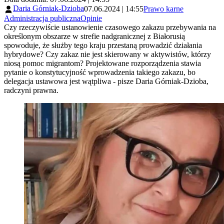
Daria Górniak-Dzioba
07.06.2024 | 14:55
Prawo karne
Administracja publiczna
Opinie
Czy rzeczywiście ustanowienie czasowego zakazu przebywania na
określonym obszarze w strefie nadgranicznej z Białorusią
spowoduje, że służby tego kraju przestaną prowadzić działania
hybrydowe? Czy zakaz nie jest skierowany w aktywistów, którzy
niosą pomoc migrantom? Projektowane rozporządzenia stawia
pytanie o konstytucyjność wprowadzenia takiego zakazu, bo
delegacja ustawowa jest wątpliwa - pisze Daria Górniak-Dzioba,
radczyni prawna.