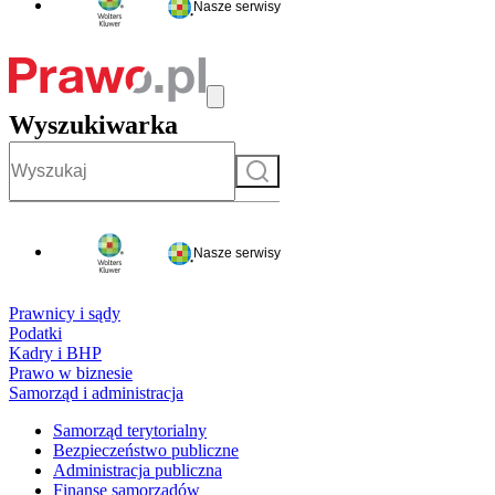
Nasze serwisy
Wyszukiwarka
Szukaj
Nasze serwisy
Prawnicy i sądy
Podatki
Kadry i BHP
Prawo w biznesie
Samorząd i administracja
Samorząd terytorialny
Bezpieczeństwo publiczne
Administracja publiczna
Finanse samorządów