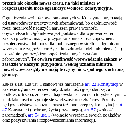
przepis nie określa nawet czasu, na jaki minister w
rozporządzeniu może ograniczyć wolności konstytucyjne
.
Ograniczenia wolności gwarantowanych w Konstytucji wymagają
od ustawodawcy precyzyjnych sformułowań, bo ogólnikowość
rodzi możliwość nadużyć i naruszeń praw i wolności
obywatelskich. Ogólnikowa jest podstawa dla wprowadzenia
zakazu przebywania: „w przypadku konieczności zapewnienia
bezpieczeństwa lub porządku publicznego w strefie nadgranicznej
w związku z zagrożeniem życia lub zdrowia ludzi, lub mienia (…)
uzasadnionym ryzykiem popełnienia innych czynów
zabronionych”.
To otwiera możliwość wprowadzenia zakazu w
zasadzie w każdym przypadku, według uznania ministra,
nawet wówczas gdy nie mają te czyny nic wspólnego z ochroną
granicy.
Zakaz z art. 12a ust. 1 stanowi też naruszenie
art. 22 Konstytucji
w
zakresie ograniczenia swobody działalności gospodarczej, a
podkreślić trzeba, że powiat hajnowski jest terenem turystycznym i z
tej działalności utrzymuje się większość mieszkańców. Przepis
będący podstawą zakazu narusza też inne przepisy Konstytucji:
art.
47
Konstytucji ( ochrony życia prywatnego),
art. 57
(wolność
zgromadzeń),
art. 54 ust. 1
(wolność wyrażania swoich poglądów
oraz pozyskiwania i rozpowszechniania informacji).