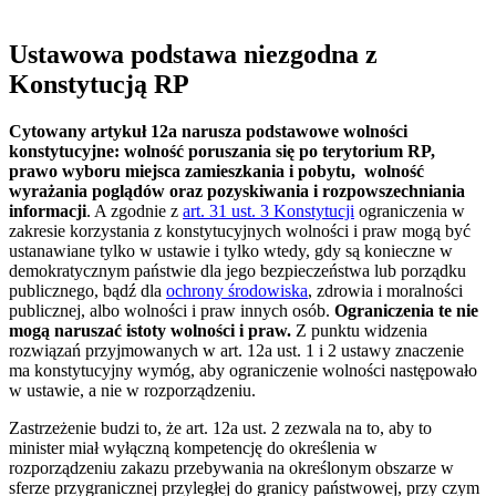
Ustawowa podstawa niezgodna z
Konstytucją RP
Cytowany artykuł 12a narusza podstawowe wolności
konstytucyjne: wolność poruszania się po terytorium RP,
prawo wyboru miejsca zamieszkania i pobytu, wolność
wyrażania poglądów oraz pozyskiwania i rozpowszechniania
informacji
. A zgodnie z
art. 31 ust. 3 Konstytucji
ograniczenia w
zakresie korzystania z konstytucyjnych wolności i praw mogą być
ustanawiane tylko w ustawie i tylko wtedy, gdy są konieczne w
demokratycznym państwie dla jego bezpieczeństwa lub porządku
publicznego, bądź dla
ochrony środowiska
, zdrowia i moralności
publicznej, albo wolności i praw innych osób.
Ograniczenia te nie
mogą naruszać istoty wolności i praw.
Z punktu widzenia
rozwiązań przyjmowanych w art. 12a ust. 1 i 2 ustawy znaczenie
ma konstytucyjny wymóg, aby ograniczenie wolności następowało
w ustawie, a nie w rozporządzeniu.
Zastrzeżenie budzi to, że art. 12a ust. 2 zezwala na to, aby to
minister miał wyłączną kompetencję do określenia w
rozporządzeniu zakazu przebywania na określonym obszarze w
sferze przygranicznej przyległej do granicy państwowej, przy czym