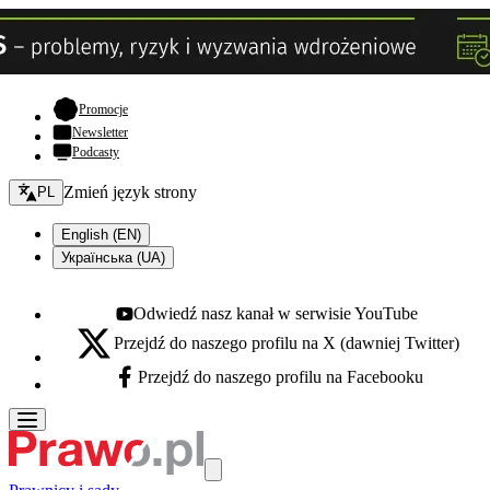
- otwiera się w nowej karcie
Promocje
Newsletter
Podcasty
Zmień język - bieżący:
Zmień język strony
PL
English (EN)
Українська (UA)
Odwiedź nasz kanał w serwisie YouTube
Youtube - otwiera się w nowej karcie
Przejdź do naszego profilu na X (dawniej Twitter)
X - otwiera się w nowej karcie
Przejdź do naszego profilu na Facebooku
Facebook - otwiera się w nowej karcie