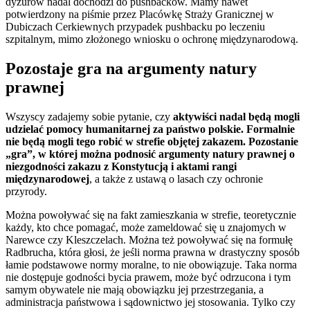
dyżurów nadal dochodzi do pushbacków. Mamy nawet
potwierdzony na piśmie przez Placówkę Straży Granicznej w
Dubiczach Cerkiewnych przypadek pushbacku po leczeniu
szpitalnym, mimo złożonego wniosku o ochronę międzynarodową.
Pozostaje gra na argumenty natury
prawnej
Wszyscy zadajemy sobie pytanie, czy
aktywiści nadal będą mogli
udzielać pomocy humanitarnej za państwo polskie. Formalnie
nie będą mogli tego robić w strefie objętej zakazem. Pozostanie
„gra”, w której można podnosić argumenty natury prawnej o
niezgodności zakazu z Konstytucją i aktami rangi
międzynarodowej
, a także z ustawą o lasach czy ochronie
przyrody.
Można powoływać się na fakt zamieszkania w strefie, teoretycznie
każdy, kto chce pomagać, może zameldować się u znajomych w
Narewce czy Kleszczelach. Można też powoływać się na formułę
Radbrucha, która głosi, że jeśli norma prawna w drastyczny sposób
łamie podstawowe normy moralne, to nie obowiązuje. Taka norma
nie dostępuje godności bycia prawem, może być odrzucona i tym
samym obywatele nie mają obowiązku jej przestrzegania, a
administracja państwowa i sądownictwo jej stosowania. Tylko czy