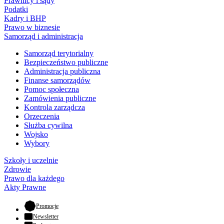
Prawnicy i sądy
Podatki
Kadry i BHP
Prawo w biznesie
Samorząd i administracja
Samorząd terytorialny
Bezpieczeństwo publiczne
Administracja publiczna
Finanse samorządów
Pomoc społeczna
Zamówienia publiczne
Kontrola zarządcza
Orzeczenia
Służba cywilna
Wojsko
Wybory
Szkoły i uczelnie
Zdrowie
Prawo dla każdego
Akty Prawne
- otwiera się w nowej karcie
Promocje
Newsletter