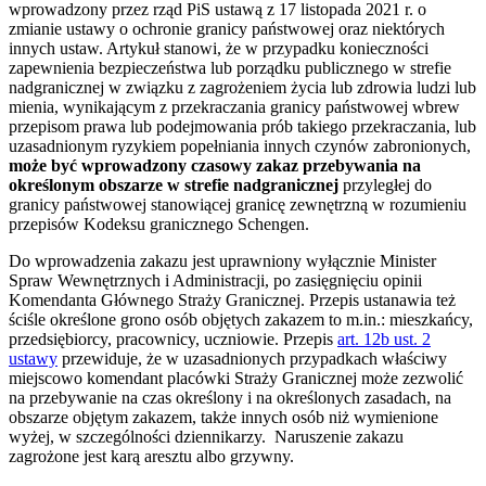
wprowadzony przez rząd PiS ustawą z 17 listopada 2021 r. o
zmianie ustawy o ochronie granicy państwowej oraz niektórych
innych ustaw. Artykuł stanowi, że w przypadku konieczności
zapewnienia bezpieczeństwa lub porządku publicznego w strefie
nadgranicznej w związku z zagrożeniem życia lub zdrowia ludzi lub
mienia, wynikającym z przekraczania granicy państwowej wbrew
przepisom prawa lub podejmowania prób takiego przekraczania, lub
uzasadnionym ryzykiem popełniania innych czynów zabronionych,
może być wprowadzony czasowy zakaz przebywania na
określonym obszarze w strefie nadgranicznej
przyległej do
granicy państwowej stanowiącej granicę zewnętrzną w rozumieniu
przepisów Kodeksu granicznego Schengen.
Do wprowadzenia zakazu jest uprawniony wyłącznie Minister
Spraw Wewnętrznych i Administracji, po zasięgnięciu opinii
Komendanta Głównego Straży Granicznej. Przepis ustanawia też
ściśle określone grono osób objętych zakazem to m.in.: mieszkańcy,
przedsiębiorcy, pracownicy, uczniowie. Przepis
art. 12b ust. 2
ustawy
przewiduje, że w uzasadnionych przypadkach właściwy
miejscowo komendant placówki Straży Granicznej może zezwolić
na przebywanie na czas określony i na określonych zasadach, na
obszarze objętym zakazem, także innych osób niż wymienione
wyżej, w szczególności dziennikarzy. Naruszenie zakazu
zagrożone jest karą aresztu albo grzywny.