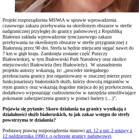
Projekt rozporządzenia MSWiA w sprawie wprowadzenia
czasowego zakazu przebywania na określonym obszarze w strefie
nadgranicznej przyległej do granicy państwowej z Republiką
Białorusi zakłada wprowadzenie tymczasowego zakazu
przebywania na określonym obszarze w strefie przygranicznej z
Białorusią przez 90 dni. Strefa ta będzie miejscami sięgać nawet do
7 km w głąb kraju. Zamknięta zostanie część Puszczy
Białowieskiej, w tym Białowieski Park Narodowy oraz okolice
miejscowości Białowieża (bez Białowieży). W uzasadnieniu
projektu autorzy wskazują, że: „proceder nielegalnego
przekraczania granicy jest organizowany w znacznej mierze przez
funkcjonariuszy białoruskich służb, którzy dowożą migrantów w
rejon granicy oraz wskazują dogodne miejsca do jej przekroczenia,
dodatkowo wyposażając cudzoziemców w narzędzia umożliwiające
pokonanie zabezpieczenia granicy w postaci bariery (…)”.
Pojawia się pytanie: Skoro działania na granicy wynikają z
działalności służb białoruskich, to jak zakaz wstępu do strefy
powstrzyma te działania?
Podstawę prawną rozporządzenia stanowi
art. 12 a ust. 2 ustawy z
12 października 1990 r. o ochronie granicy państwowej,