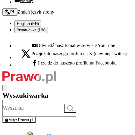
Podcasty
Zmień język - bieżący:
Zmień język strony
PL
English (EN)
Українська (UA)
Odwiedź nasz kanał w serwisie YouTube
Youtube - otwiera się w nowej karcie
Przejdź do naszego profilu na X (dawniej Twitter)
X - otwiera się w nowej karcie
Przejdź do naszego profilu na Facebooku
Facebook - otwiera się w nowej karcie
Wyszukiwarka
Szukaj
Moje Prawo.pl
- rejestracja i logowanie do serwisu