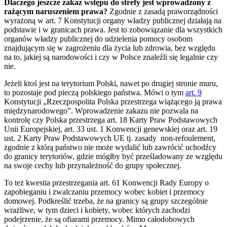
Dlaczego jeszcze zakaz wstępu do strefy jest wprowadzony z
rażącym naruszeniem prawa?
Zgodnie z zasadą praworządności
wyrażoną w art. 7 Konstytucji organy władzy publicznej działają na
podstawie i w granicach prawa. Jest to zobowiązanie dla wszystkich
organów władzy publicznej do udzielenia pomocy osobom
znajdującym się w zagrożeniu dla życia lub zdrowia, bez względu
na to, jakiej są narodowości i czy w Polsce znaleźli się legalnie czy
nie.
Jeżeli ktoś jest na terytorium Polski, nawet po drugiej stronie muru,
to pozostaje pod pieczą polskiego państwa. Mówi o tym
art. 9
Konstytucji „Rzeczpospolita Polska przestrzega wiążącego ją prawa
międzynarodowego”. Wprowadzenie zakazu nie pozwala na
kontrolę czy Polska przestrzega art. 18 Karty Praw Podstawowych
Unii Europejskiej, art. 33 ust. 1 Konwencji genewskiej oraz art. 19
ust. 2 Karty Praw Podstawowych UE tj. zasady non-refoulement,
zgodnie z którą państwo nie może wydalić lub zawrócić uchodźcy
do granicy terytoriów, gdzie mógłby być prześladowany ze względu
na swoje cechy lub przynależność do grupy społecznej.
To też kwestia przestrzegania art. 61 Konwencji Rady Europy o
zapobieganiu i zwalczaniu przemocy wobec kobiet i przemocy
domowej. Podkreślić trzeba, że na granicy są grupy szczególnie
wrażliwe, w tym dzieci i kobiety, wobec których zachodzi
podejrzenie, że są ofiarami przemocy. Mimo całodobowych