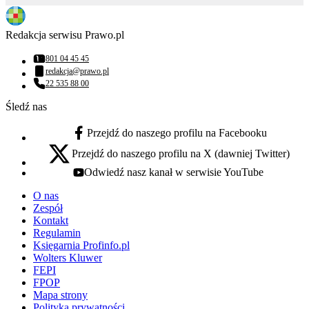
Redakcja serwisu Prawo.pl
801 04 45 45
Numer telefonu:
redakcja@prawo.pl
Adres email:
22 535 88 00
Numer telefonu:
Śledź nas
Przejdź do naszego profilu na Facebooku
facebook - otwiera się w nowej karcie
Przejdź do naszego profilu na X (dawniej Twitter)
x - otwiera się w nowej karcie
Odwiedź nasz kanał w serwisie YouTube
youtube - otwiera się w nowej karcie
O nas
Zespół
Kontakt
Regulamin
Księgarnia Profinfo.pl
Wolters Kluwer
FEPI
FPOP
Mapa strony
Polityka prywatności