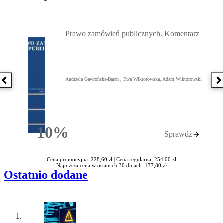
Przejdź do: Prawo zamówień publicznych. Komentarz, Andrzela G
Prawo zamówień publicznych. Komentarz
Andrzela Gawrońska-Baran , Ewa Wiktorowska, Adam Wiktorowski
Poprzednia książka
N
10%
Sprawdź
Rabatu
Cena promocyjna: 228,60 zł |
Cena regularna: 254,00 zł
Najniższa cena w ostatnich 30 dniach: 177,80 zł
Ostatnio dodane