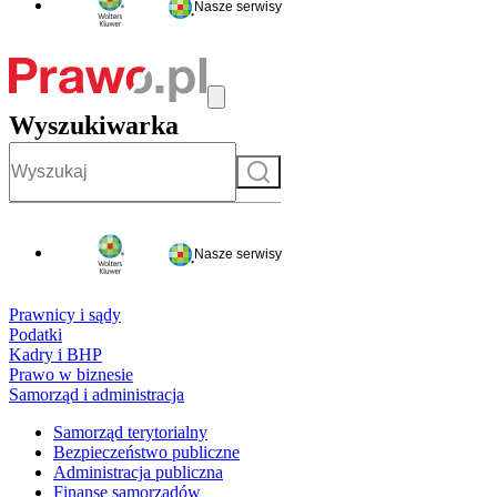
Nasze serwisy
Wyszukiwarka
Szukaj
Nasze serwisy
Prawnicy i sądy
Podatki
Kadry i BHP
Prawo w biznesie
Samorząd i administracja
Samorząd terytorialny
Bezpieczeństwo publiczne
Administracja publiczna
Finanse samorządów