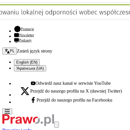
- otwiera się w nowej karcie
Promocje
Newsletter
Podcasty
Zmień język - bieżący:
Zmień język strony
PL
English (EN)
Українська (UA)
Odwiedź nasz kanał w serwisie YouTube
Youtube - otwiera się w nowej karcie
Przejdź do naszego profilu na X (dawniej Twitter)
X - otwiera się w nowej karcie
Przejdź do naszego profilu na Facebooku
Facebook - otwiera się w nowej karcie