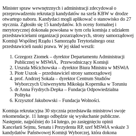
Minister spraw wewnętrznych i administracji zdecydował o
przeprowadzeniu rekrutacji kandydatów na szefa KBW w drodze
otwartego naboru. Kandydaci mogli aplikować o stanowisko do 27
stycznia. Zgłosiło się 15 kandydatów. Ich oceny formalnej i
merytorycznej dokonała powołana w tym celu komisja z udziałem
przedstawicielami organizacji pozarządowych, strony samorządowej
Komisji Wspólnej Rządu i Samorządu Terytorialnego oraz
przedstawicieli nauki prawa. W jej skład weszli:
Grzegorz Ziomek – dyrektor Departamentu Administracji
Publicznej w MSWiA, Przewodniczący Komisji
Urszula Mścichowska – dyrektor Biura Ministra w MSWiA
Piotr Uszok – przedstawiciel strony samorządowej
prof. Andrzej Sokala – dyrektor Centrum Studiów
Wyborczych Uniwersytetu Mikołaja Kopernika w Toruniu
dr Anna Frydrych-Depka – Fundacja Odpowiedzialna
Polityka
Krzysztof Jakubowski – Fundacja Wolności.
Komisja rekrutacyjna 30 stycznia przedstawiła ministrowi swoje
rekomendacje. 11 lutego odbędzie się wysłuchanie publiczne.
Następnie, najpóźniej do 14 lutego, po zasięgnięciu opinii
Kancelarii Sejmu, Senatu i Prezydenta RP, szef MSWiA wskaże 3
kandydatów Państwowej Komisji Wyborczej, która dokona