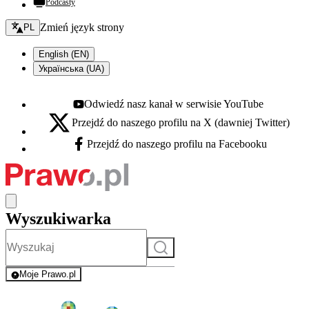
Podcasty
Zmień język - bieżący:
Zmień język strony
PL
English (EN)
Українська (UA)
Odwiedź nasz kanał w serwisie YouTube
Youtube - otwiera się w nowej karcie
Przejdź do naszego profilu na X (dawniej Twitter)
X - otwiera się w nowej karcie
Przejdź do naszego profilu na Facebooku
Facebook - otwiera się w nowej karcie
Wyszukiwarka
Szukaj
Moje Prawo.pl
- rejestracja i logowanie do serwisu