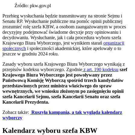
Źródło: pkw.gov.pl
Przebieg wysłuchania będzie transmitowany na stronie Sejmu i
Senatu RP. Wysłuchanie publiczne ma pomóc opinii publicznej
zrozumieć rolę szefa KBW, a osobom zaangażowanym w proces
decyzyjny podejmować świadome decyzje przy opiniowaniu i
decydowaniu. Wysłuchanie, jak i cała procedura wyboru szefa
Krajowego Biura Wyborczego, jest wynikiem starań
organizacji
społecznych
i społeczności akademickiej, które apelowały o to
jeszcze w grudniu 2024 roku.
Zasady wyboru szefa Krajowego Biura Wyborczego wynikają z
przepisów kodeksu wyborczego. Zgodnie
z art. 190 kodeksu
szef
Krajowego Biura Wyborczego jest powoływany przez
Państwową Komisję Wyborczą spośród trzech kandydatów
przedstawionych przez ministra właściwego do spraw
wewnętrznych, we wniosku złożonym po zasięgnięciu opinii
szefa Kancelarii Sejmu, szefa Kancelarii Senatu oraz szefa
Kancelarii Prezydenta.
Zobacz także:
Ruszyła kampania, a tak wygląda kalendarz
wyborczy
Kalendarz wyboru szefa KBW