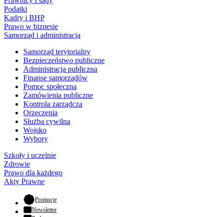
Prawnicy i sądy
Podatki
Kadry i BHP
Prawo w biznesie
Samorząd i administracja
Samorząd terytorialny
Bezpieczeństwo publiczne
Administracja publiczna
Finanse samorządów
Pomoc społeczna
Zamówienia publiczne
Kontrola zarządcza
Orzeczenia
Służba cywilna
Wojsko
Wybory
Szkoły i uczelnie
Zdrowie
Prawo dla każdego
Akty Prawne
- otwiera się w nowej karcie
Promocje
Newsletter