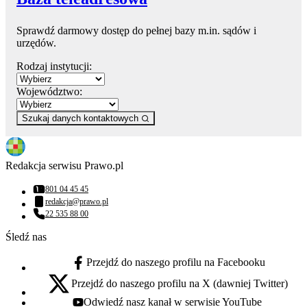
Sprawdź darmowy dostęp do pełnej bazy m.in. sądów i
urzędów.
Rodzaj instytucji:
Województwo:
Szukaj danych kontaktowych
Redakcja serwisu Prawo.pl
801 04 45 45
Numer telefonu:
redakcja@prawo.pl
Adres email:
22 535 88 00
Numer telefonu:
Śledź nas
Przejdź do naszego profilu na Facebooku
facebook - otwiera się w nowej karcie
Przejdź do naszego profilu na X (dawniej Twitter)
x - otwiera się w nowej karcie
Odwiedź nasz kanał w serwisie YouTube