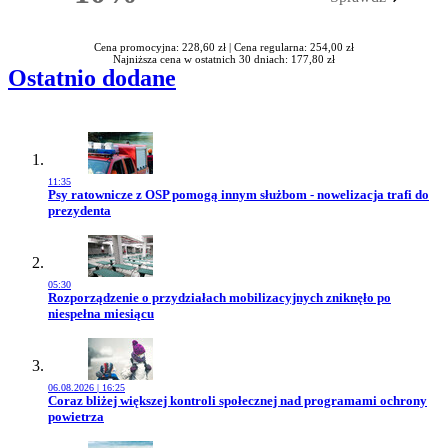
Rabatu
Cena promocyjna: 228,60 zł |
Cena regularna: 254,00 zł
Najniższa cena w ostatnich 30 dniach: 177,80 zł
Ostatnio dodane
11:35
Przejdź do artykułu:
Psy ratownicze z OSP pomogą innym służbom - nowelizacja trafi do
prezydenta
05:30
Przejdź do artykułu:
Rozporządzenie o przydziałach mobilizacyjnych zniknęło po
niespełna miesiącu
06.08.2026 | 16:25
Przejdź do artykułu:
Coraz bliżej większej kontroli społecznej nad programami ochrony
powietrza