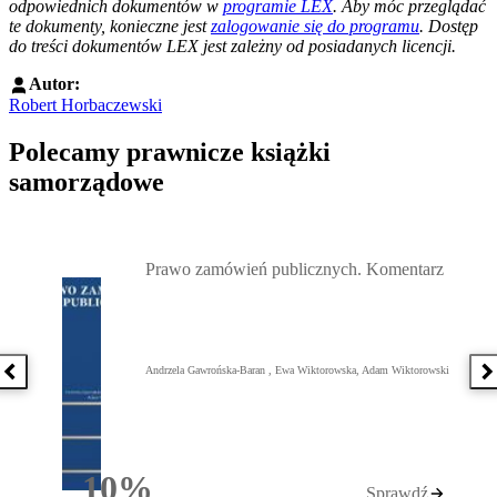
odpowiednich dokumentów w
programie LEX
. Aby móc przeglądać
te dokumenty, konieczne jest
zalogowanie się do programu
. Dostęp
do treści dokumentów LEX jest zależny od posiadanych licencji.
Autor:
Robert Horbaczewski
Polecamy prawnicze książki
samorządowe
Przejdź do: Prawo zamówień publicznych. Komentarz, Andrzela G
Prawo zamówień publicznych. Komentarz
Andrzela Gawrońska-Baran , Ewa Wiktorowska, Adam Wiktorowski
Poprzednia książka
N
10%
Sprawdź