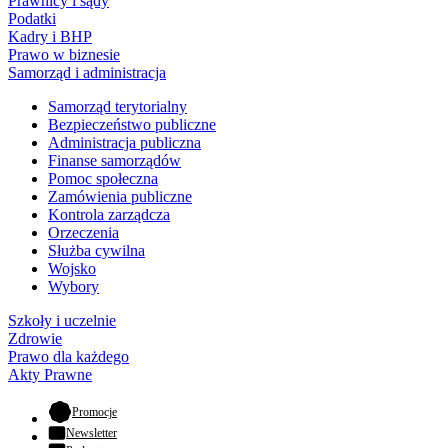
Prawnicy i sądy
Podatki
Kadry i BHP
Prawo w biznesie
Samorząd i administracja
Samorząd terytorialny
Bezpieczeństwo publiczne
Administracja publiczna
Finanse samorządów
Pomoc społeczna
Zamówienia publiczne
Kontrola zarządcza
Orzeczenia
Służba cywilna
Wojsko
Wybory
Szkoły i uczelnie
Zdrowie
Prawo dla każdego
Akty Prawne
- otwiera się w nowej karcie
Promocje
Newsletter