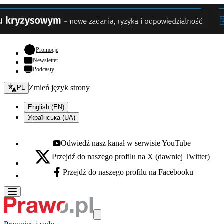
- otwiera się w nowej karcie
Promocje
Newsletter
Podcasty
Zmień język - bieżący:
Zmień język strony
PL
English (EN)
Українська (UA)
Odwiedź nasz kanał w serwisie YouTube
Youtube - otwiera się w nowej karcie
Przejdź do naszego profilu na X (dawniej Twitter)
X - otwiera się w nowej karcie
Przejdź do naszego profilu na Facebooku
Facebook - otwiera się w nowej karcie