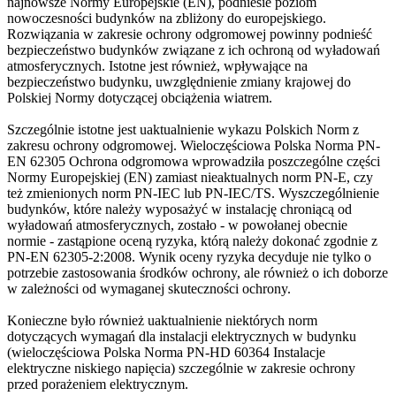
najnowsze Normy Europejskie (EN), podniesie poziom
nowoczesności budynków na zbliżony do europejskiego.
Rozwiązania w zakresie ochrony odgromowej powinny podnieść
bezpieczeństwo budynków związane z ich ochroną od wyładowań
atmosferycznych. Istotne jest również, wpływające na
bezpieczeństwo budynku, uwzględnienie zmiany krajowej do
Polskiej Normy dotyczącej obciążenia wiatrem.
Szczególnie istotne jest uaktualnienie wykazu Polskich Norm z
zakresu ochrony odgromowej. Wieloczęściowa Polska Norma PN-
EN 62305 Ochrona odgromowa wprowadziła poszczególne części
Normy Europejskiej (EN) zamiast nieaktualnych norm PN-E, czy
też zmienionych norm PN-IEC lub PN-IEC/TS. Wyszczególnienie
budynków, które należy wyposażyć w instalację chroniącą od
wyładowań atmosferycznych, zostało - w powołanej obecnie
normie - zastąpione oceną ryzyka, którą należy dokonać zgodnie z
PN-EN 62305-2:2008. Wynik oceny ryzyka decyduje nie tylko o
potrzebie zastosowania środków ochrony, ale również o ich doborze
w zależności od wymaganej skuteczności ochrony.
Konieczne było również uaktualnienie niektórych norm
dotyczących wymagań dla instalacji elektrycznych w budynku
(wieloczęściowa Polska Norma PN-HD 60364 Instalacje
elektryczne niskiego napięcia) szczególnie w zakresie ochrony
przed porażeniem elektrycznym.