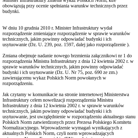
Minister Infrastruktury zmienił wykaz Polskich Norm, ktre
obowiązują przy ocenie spełniania warunkw technicznych przez
budynki.
W dniu 10 grudnia 2010 r. Minister Infrastruktury wydał
rozporządzenie zmieniające rozporządzenie w sprawie warunków
technicznych, jakim powinny odpowiadać budynki i ich
usytuowanie (Dz. U. 239, poz. 1597, dalej jako rozporządzenie ).
Zmiana obejmuje nadanie nowego brzmienia załącznikowi nr 1 do
rozporządzenia Ministra Infrastruktury z dnia 12 kwietnia 2002 r. w
sprawie warunków technicznych, jakim powinny odpowiadać
budynki i ich usytuowanie (Dz. U. Nr 75, poz. 690 ze zm.)
zawierającemu wykaz Polskich Norm powołanych w
rozporządzeniu.
Jak czytamy w komunikacie na stronie internetowej Ministerstwa
Infrastruktury celem nowelizacji rozporządzenia Ministra
Infrastruktury z dnia 12 kwietnia 2002 r. w sprawie warunków
technicznych, jakim powinny odpowiadać budynki i ich
usytuowanie, jest uwzględnienie w rozporządzeniu aktualnego stanu
Polskich Norm zatwierdzonych przez Prezesa Polskiego Komitetu
Normalizacyjnego. Wprowadzenie wymagań wynikających z
aktualnych Polskich Norm, czyli norm wprowadzających