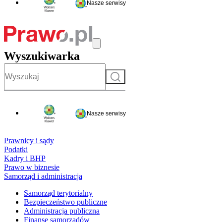
Nasze serwisy
Wyszukiwarka
Szukaj
Nasze serwisy
Prawnicy i sądy
Podatki
Kadry i BHP
Prawo w biznesie
Samorząd i administracja
Samorząd terytorialny
Bezpieczeństwo publiczne
Administracja publiczna
Finanse samorządów