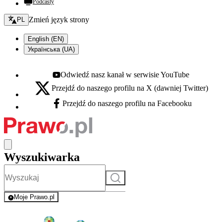
Podcasty
Zmień język - bieżący:
Zmień język strony
PL
English (EN)
Українська (UA)
Odwiedź nasz kanał w serwisie YouTube
Youtube - otwiera się w nowej karcie
Przejdź do naszego profilu na X (dawniej Twitter)
X - otwiera się w nowej karcie
Przejdź do naszego profilu na Facebooku
Facebook - otwiera się w nowej karcie
Wyszukiwarka
Szukaj
Moje Prawo.pl
- rejestracja i logowanie do serwisu