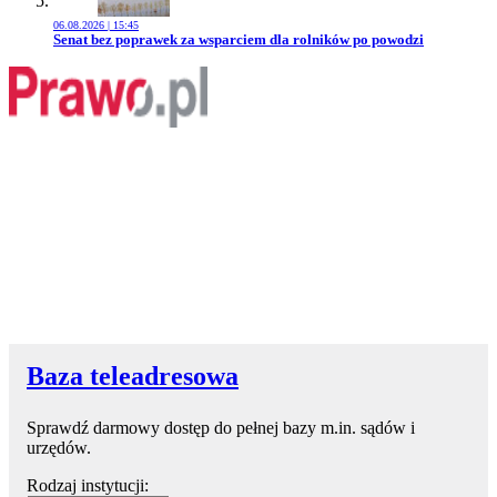
06.08.2026 | 15:45
Przejdź do artykułu:
Senat bez poprawek za wsparciem dla rolników po powodzi
Baza teleadresowa
Sprawdź darmowy dostęp do pełnej bazy m.in. sądów i
urzędów.
Rodzaj instytucji: