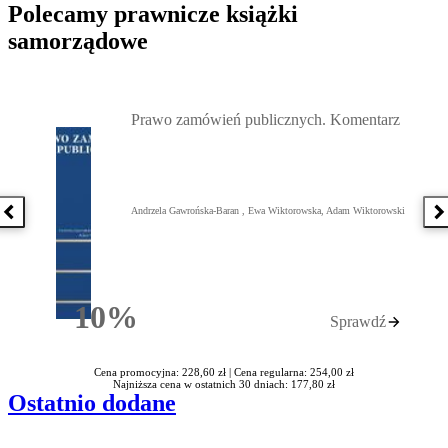
Polecamy prawnicze książki
samorządowe
Przejdź do: Prawo zamówień publicznych. Komentarz, Andrzela G
Prawo zamówień publicznych. Komentarz
Andrzela Gawrońska-Baran , Ewa Wiktorowska, Adam Wiktorowski
Poprzednia książka
N
10%
Sprawdź
Rabatu
Cena promocyjna: 228,60 zł |
Cena regularna: 254,00 zł
Najniższa cena w ostatnich 30 dniach: 177,80 zł
Ostatnio dodane