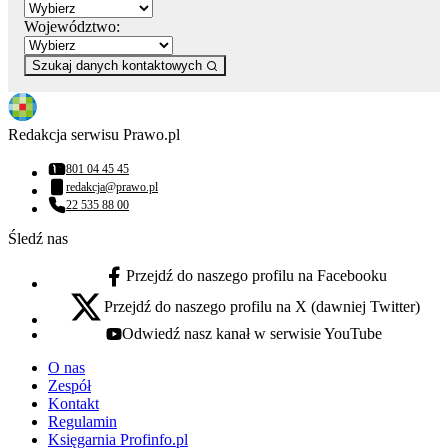
Województwo:
Szukaj danych kontaktowych
Redakcja serwisu Prawo.pl
801 04 45 45
Numer telefonu:
redakcja@prawo.pl
Adres email:
22 535 88 00
Numer telefonu:
Śledź nas
Przejdź do naszego profilu na Facebooku
facebook - otwiera się w nowej karcie
Przejdź do naszego profilu na X (dawniej Twitter)
x - otwiera się w nowej karcie
Odwiedź nasz kanał w serwisie YouTube
youtube - otwiera się w nowej karcie
O nas
Zespół
Kontakt
Regulamin
Księgarnia Profinfo.pl