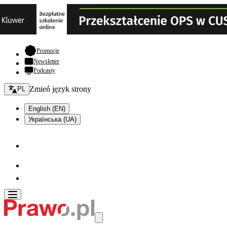
- otwiera się w nowej karcie
Promocje
Newsletter
Podcasty
Zmień język - bieżący:
Zmień język strony
PL
English (EN)
Українська (UA)