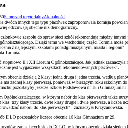
ea
:50
Samorząd terytorialny
Aktualności
ie dwóch innych tego typu placówek zaproponowała komisja powołana
liwiej odczuwają obecnie niż demograficzny.
 członkowie zespołu do spraw sieci szkół rekomendują między innymi 
ólnokształcącego. Dzięki temu we wschodniej części Torunia może po
ałcenia z najlepszymi szkołami ponadgimnazjalnymi miasta i regionu"
ta Torunia.
ć stopniowo II i XII Liceum Ogólnokształcące. Jak jednak zaznaczyła 
iecznie jest wygaszenie wszystkich rekomendowanych placówek".
ym obecnie działają 2 klasy: jedna druga i jedna trzecia, według pla
ie ma żadnej klasy pierwszej, ponieważ w bieżącym roku szkolnym do
gmachu pozostałyby jeszcze Szkoła Podstawowa nr 18 i Gimnazjum nr 
m Ogólnokształcącego, w którym nabór do klas pierwszych także utrz
klas: trzy klasy trzecie, dwie klasy drugie i dwie pierwsze, a liczba 
rzeprowadzać naboru do klas pierwszych" - zaznaczyła Krzyżanowska.
 II LO pozostałoby liczące obecnie 16 klas Gimnazjum nr 29.
uczniów zapisujących się do IX LO, w którym obecnie działa siedem kla