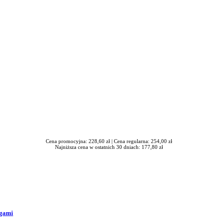
awrońska-Baran , Ewa Wiktorowska, Adam Wiktorowski - otwiera się
Cena promocyjna: 228,60 zł |
Cena regularna: 254,00 zł
Najniższa cena w ostatnich 30 dniach: 177,80 zł
ogami