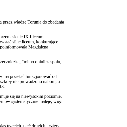
 przez władze Torunia do zbadania
przeniesienie IX Liceum
wstać silne liceum, konkurujące
 - poinformowała Magdalena
rzeczniczka, "mimo opinii zespołu,
nów ma przestać funkcjonować od
 szkoły nie prowadzono naboru, a
18.
ymuje się na niewysokim poziomie.
uczniów systematycznie maleje, więc
s trzecich, pięć drugich i cztery