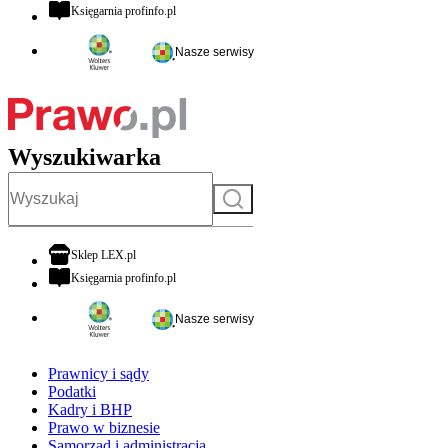
otwiera się w nowej karcie
Księgarnia profinfo.pl
Nasze serwisy
Wyszukiwarka
Szukaj
otwiera się w nowej karcie
Sklep LEX.pl
otwiera się w nowej karcie
Księgarnia profinfo.pl
Nasze serwisy
Prawnicy i sądy
Podatki
Kadry i BHP
Prawo w biznesie
Samorząd i administracja