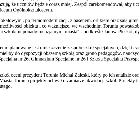
azują, że uczniów będzie coraz mniej. Zespół zarekomendował, aby 
 Liceum Ogólnokształcącym.
okalowymi, po termomodernizacji, z basenem, orlikiem oraz salą gim
możliwości obiektu i co ważniejsze, we wschodnim Toruniu powstałob
 szkołami ponadgimnazjalnymi miasta" - podkreślił Janusz Pleskot, d
um planowane jest umieszczenie zespołu szkół specjalnych, dzięki 
 mieliby do dyspozycji obszerną szkołą oraz grono pedagogów, nauczyc
ecjalna nr 26, Gimnazjum Specjalne nr 26 i Szkoła Specjalna Przyspo
 szkół oceni prezydent Torunia Michał Zaleski, który po ich analizie or
Miasta Torunia projekty uchwał o zamiarze likwidacji szkół. Projekty 
lutego.