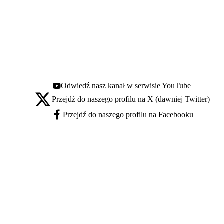
Odwiedź nasz kanał w serwisie YouTube
Youtube - otwiera się w nowej karcie
Przejdź do naszego profilu na X (dawniej Twitter)
X - otwiera się w nowej karcie
Przejdź do naszego profilu na Facebooku
Facebook - otwiera się w nowej karcie