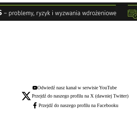
Odwiedź nasz kanał w serwisie YouTube
Youtube - otwiera się w nowej karcie
Przejdź do naszego profilu na X (dawniej Twitter)
X - otwiera się w nowej karcie
Przejdź do naszego profilu na Facebooku
Facebook - otwiera się w nowej karcie