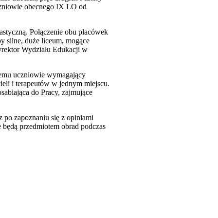
uczniowie obecnego IX LO od
nastyczną. Połączenie obu placówek
y silne, duże liceum, mogące
yrektor Wydziału Edukacji w
czemu uczniowie wymagający
ieli i terapeutów w jednym miejscu.
sabiająca do Pracy, zajmujące
az po zapoznaniu się z opiniami
te będą przedmiotem obrad podczas