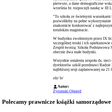
pierwsze, a dane demograficzne wsk
września br. rozpoczęli naukę w III
"To szkoła ze świetnymi warunkami l
pozwoliłoby na pełne wykorzystanie 
znakomicie konkurować z najlepszymi
toruńskim magistracie.
W budynku zwolnionym przez IX lice
szczególnej troski i ich opiekunowie
Zespół tworzą: Szkoła Podstawowa Sp
obecnie dwa małe budynki.
Wszystkie ustalenia zespołu ds. sieci
dyrektorów szkół przedstawi Radzie 
najbliższej sesji zaplanowanej na 21 
olz/ ls/
Autor:
Żyromski Olgierd
Polecamy prawnicze książki samorządowe