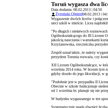
Toruń wygasza dwa lic
Data dodania: 08.02.2013 | 04:50
Żyromski Olgierd
08.02.2013 | 04
Wygaszenie dwóch liceów i połączen
sieci szkół w mieście. Licea najdotk
"Po długich i niełatwych rozmowach
Ogólnokształcącego do III Liceum Og
jakością nauczania i warunkami kszt
Krzyżanowska, rzeczniczka prezyden
Zespół uznał także, że należy wygasi
prezydent Torunia rozważa, czy kon
XII Liceum Ogólnokształcące, w któr
września 2014 roku. W liceum tym n
gdyby doszło do jego likwidacji, w 
"Podobnie jest w przypadku II Liceu
Obecnie w szkole funkcjonuje siedem 
od 1 września br. planuje się nie p
W budynku wygaszanego w ten sposób
Systematycznie spada również liczba 