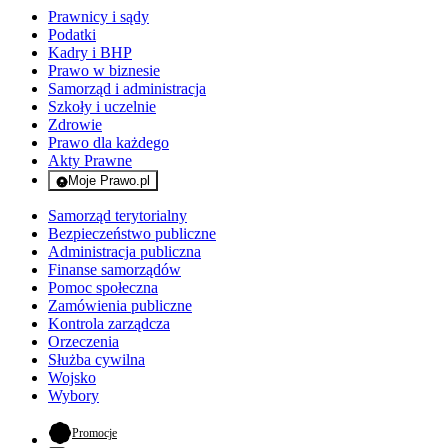
Prawnicy i sądy
Podatki
Kadry i BHP
Prawo w biznesie
Samorząd i administracja
Szkoły i uczelnie
Zdrowie
Prawo dla każdego
Akty Prawne
Moje Prawo.pl
- rejestracja i logowanie do serwisu
Samorząd terytorialny
Bezpieczeństwo publiczne
Administracja publiczna
Finanse samorządów
Pomoc społeczna
Zamówienia publiczne
Kontrola zarządcza
Orzeczenia
Służba cywilna
Wojsko
Wybory
- otwiera się w nowej karcie
Promocje