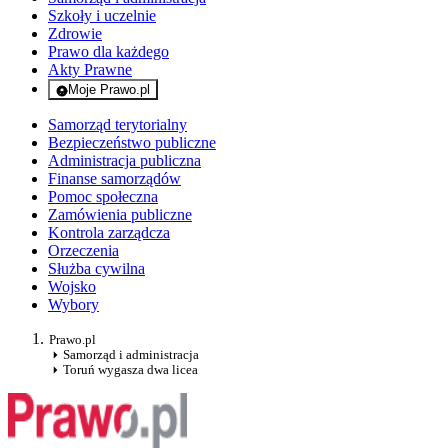
Szkoły i uczelnie
Zdrowie
Prawo dla każdego
Akty Prawne
Moje Prawo.pl
- rejestracja i logowanie do serwisu
Samorząd terytorialny
Bezpieczeństwo publiczne
Administracja publiczna
Finanse samorządów
Pomoc społeczna
Zamówienia publiczne
Kontrola zarządcza
Orzeczenia
Służba cywilna
Wojsko
Wybory
Prawo.pl
Samorząd i administracja
Toruń wygasza dwa licea