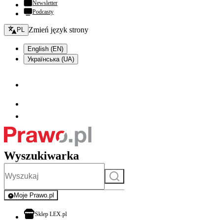
Newsletter
Podcasty
Zmień język - bieżący:
Zmień język strony
PL
English (EN)
Українська (UA)
Wyszukiwarka
Szukaj
Moje Prawo.pl
- rejestracja i logowanie do serwisu
otwiera się w nowej karcie
Sklep LEX.pl