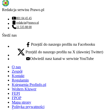
Redakcja serwisu Prawo.pl
801 04 45 45
Numer telefonu:
redakcja@prawo.pl
Adres email:
22 535 88 00
Numer telefonu:
Śledź nas
Przejdź do naszego profilu na Facebooku
facebook - otwiera się w nowej karcie
Przejdź do naszego profilu na X (dawniej Twitter)
x - otwiera się w nowej karcie
Odwiedź nasz kanał w serwisie YouTube
youtube - otwiera się w nowej karcie
O nas
Zespół
Kontakt
Regulamin
Księgarnia Profinfo.pl
Wolters Kluwer
FEPI
FPOP
Mapa strony
Polityka prywatności