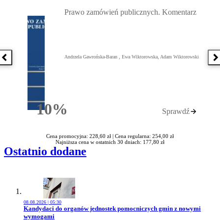
Przejdź do: Prawo zamówień publicznych. Komentarz, Andrzela G
Prawo zamówień publicznych. Komentarz
Andrzela Gawrońska-Baran , Ewa Wiktorowska, Adam Wiktorowski
Poprzednia książka
N
10%
Sprawdź
Rabatu
Cena promocyjna: 228,60 zł |
Cena regularna: 254,00 zł
Najniższa cena w ostatnich 30 dniach: 177,80 zł
Ostatnio dodane
08.08.2026 | 05:30
Przejdź do artykułu:
Kandydaci do organów jednostek pomocniczych gmin z nowymi
wymogami