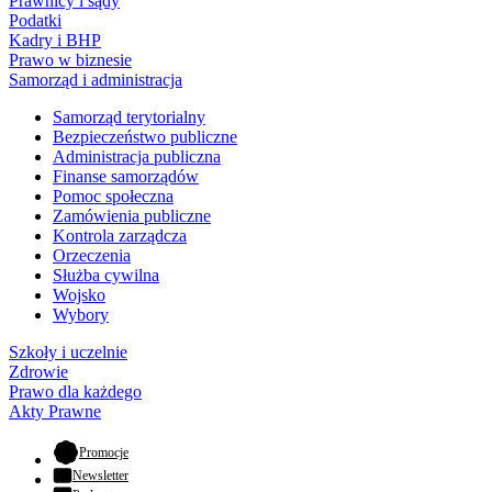
Prawnicy i sądy
Podatki
Kadry i BHP
Prawo w biznesie
Samorząd i administracja
Samorząd terytorialny
Bezpieczeństwo publiczne
Administracja publiczna
Finanse samorządów
Pomoc społeczna
Zamówienia publiczne
Kontrola zarządcza
Orzeczenia
Służba cywilna
Wojsko
Wybory
Szkoły i uczelnie
Zdrowie
Prawo dla każdego
Akty Prawne
- otwiera się w nowej karcie
Promocje
Newsletter