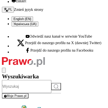
Podcasty
Zmień język - bieżący:
Zmień język strony
PL
English (EN)
Українська (UA)
Odwiedź nasz kanał w serwisie YouTube
Youtube - otwiera się w nowej karcie
Przejdź do naszego profilu na X (dawniej Twitter)
X - otwiera się w nowej karcie
Przejdź do naszego profilu na Facebooku
Facebook - otwiera się w nowej karcie
Wyszukiwarka
Szukaj
Moje Prawo.pl
- rejestracja i logowanie do serwisu