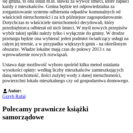
się gmina, to ona ustali m.in. stawki za wywóz śmieci, które zapłaci
każdy z mieszkańców. Gmina będzie też odpowiedzialna za
zorganizowanie systemu odbierania odpadów komunalnych od
właścicieli nieruchomości i za ich późniejsze zagospodarowanie.
Dotychczas to właściciele nieruchomości decydowali, który
przedsiębiorca odbierał od nich śmieci. W myśl nowych przepisów
wybór takiej spółki należy tylko i wyłącznie do gminy. W drodze
przetargu będzie ona wybierać jeden podmiot świadczący usługi na
całym jej terenie, a w przypadku większych gmin - na określonym
obszarze. Władze lokalne mają czas do połowy 2013 r. na
wprowadzenie nowych rozwiązań.
Ustawa daje możliwość wyboru spośród kilku metod ustalania
wysokości opłaty: według liczby mieszkańców zamieszkujących
daną nieruchomość, ilości zużytej wody z danej nieruchomości,
powierzchni lokalu mieszkalnego czy od gospodarstwa domowego.
Autor:
Grzyb Rafał
Polecamy prawnicze książki
samorządowe