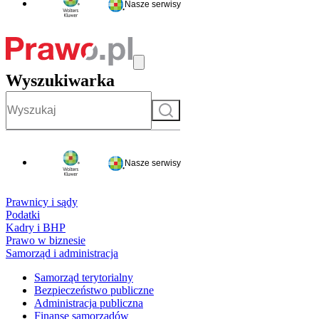
Nasze serwisy
Wyszukiwarka
Szukaj
Nasze serwisy
Prawnicy i sądy
Podatki
Kadry i BHP
Prawo w biznesie
Samorząd i administracja
Samorząd terytorialny
Bezpieczeństwo publiczne
Administracja publiczna
Finanse samorządów