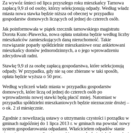
Za wywóz śmieci od lipca przyszłego roku mieszkańcy Tarnowa
zapłacą 9,9 zł od osoby, którzy selekcjonują odpady. Według władz
miasta nowa stawka będzie niższa od obecnej w przypadku
gospodarstw domowych liczących od jednej do czterech osób.
Jak poinformowała w piątek rzecznik tarnowskiego magistratu
Dorota Kunc-Pławecka, nowa opłata ustalona będzie według liczby
mieszkańców zamieszkujących daną nieruchomość. Takie
rozwiązanie poparły spółdzielnie mieszkaniowe oraz ankietowani
mieszkańcy domów jednorodzinnych, a o jego wprowadzeniu
zdecydowali radni.
Stawkę 9,9 zł za osobę zapłacą gospodarstwa, które selekcjonują
odpady. W przypadku, gdy nie są one zbierane w taki sposób,
opłata będzie wyższa o 50 proc.
Według wyliczeń władz miasta w przypadku gospodarstw
domowych, które liczą od jednej do czterech osób po
wprowadzeniu nowej stawki będą płacić mniej. Natomiast w
przypadku spółdzielni mieszkaniowych będzie nieznacznie drożej –
o ok. 2 zł miesięcznie.
Zgodnie z nowelizacją ustawy o utrzymaniu czystości i porządku w
gminach najpóźniej do 1 lipca 2013 r. w gminach ma powstać nowy
system gospodarowania odpadami. Właścicielem odpadów stanie