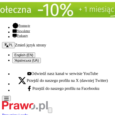
- otwiera się w nowej karcie
Promocje
Newsletter
Podcasty
Zmień język - bieżący:
Zmień język strony
PL
English (EN)
Українська (UA)
Odwiedź nasz kanał w serwisie YouTube
Youtube - otwiera się w nowej karcie
Przejdź do naszego profilu na X (dawniej Twitter)
X - otwiera się w nowej karcie
Przejdź do naszego profilu na Facebooku
Facebook - otwiera się w nowej karcie