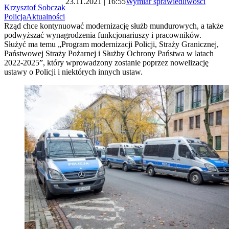
23.11.2021 | 16:55
Wymiar sprawiedliwości
Krzysztof Sobczak
Policja
Aktualności
Rząd chce kontynuować modernizację służb mundurowych, a także
podwyższać wynagrodzenia funkcjonariuszy i pracowników.
Służyć ma temu „Program modernizacji Policji, Straży Granicznej,
Państwowej Straży Pożarnej i Służby Ochrony Państwa w latach
2022-2025”, który wprowadzony zostanie poprzez nowelizację
ustawy o Policji i niektórych innych ustaw.