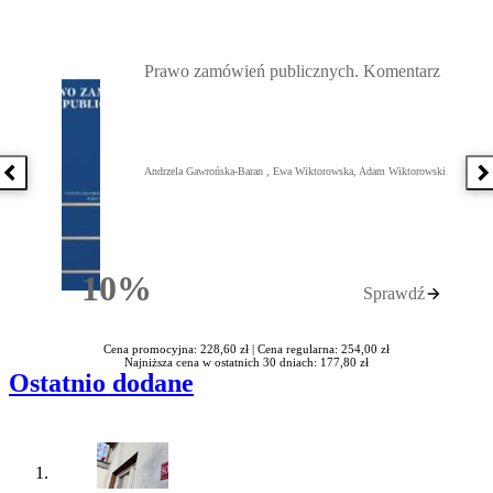
Przejdź do: Prawo zamówień publicznych. Komentarz, Andrzela G
Prawo zamówień publicznych. Komentarz
Andrzela Gawrońska-Baran , Ewa Wiktorowska, Adam Wiktorowski
Poprzednia książka
N
10%
Sprawdź
Rabatu
Cena promocyjna: 228,60 zł |
Cena regularna: 254,00 zł
Najniższa cena w ostatnich 30 dniach: 177,80 zł
Ostatnio dodane