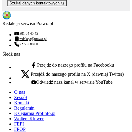
Szukaj danych kontaktowych
Redakcja serwisu Prawo.pl
801 04 45 45
Numer telefonu:
redakcja@prawo.pl
Adres email:
22 535 88 00
Numer telefonu:
Śledź nas
Przejdź do naszego profilu na Facebooku
facebook - otwiera się w nowej karcie
Przejdź do naszego profilu na X (dawniej Twitter)
x - otwiera się w nowej karcie
Odwiedź nasz kanał w serwisie YouTube
youtube - otwiera się w nowej karcie
O nas
Zespół
Kontakt
Regulamin
Księgarnia Profinfo.pl
Wolters Kluwer
FEPI
FPOP