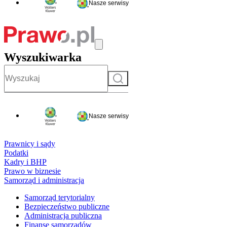
Nasze serwisy
Wyszukiwarka
Szukaj
Nasze serwisy
Prawnicy i sądy
Podatki
Kadry i BHP
Prawo w biznesie
Samorząd i administracja
Samorząd terytorialny
Bezpieczeństwo publiczne
Administracja publiczna
Finanse samorządów