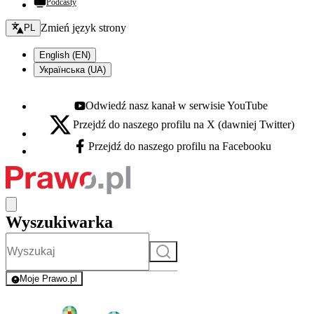
Podcasty
Zmień język - bieżący:
Zmień język strony
PL
English (EN)
Українська (UA)
Odwiedź nasz kanał w serwisie YouTube
Youtube - otwiera się w nowej karcie
Przejdź do naszego profilu na X (dawniej Twitter)
X - otwiera się w nowej karcie
Przejdź do naszego profilu na Facebooku
Facebook - otwiera się w nowej karcie
Wyszukiwarka
Szukaj
Moje Prawo.pl
- rejestracja i logowanie do serwisu