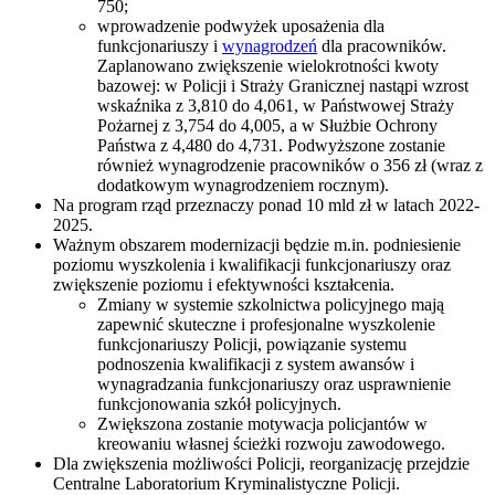
750;
wprowadzenie podwyżek uposażenia dla
funkcjonariuszy i
wynagrodzeń
dla pracowników.
Zaplanowano zwiększenie wielokrotności kwoty
bazowej: w Policji i Straży Granicznej nastąpi wzrost
wskaźnika z 3,810 do 4,061, w Państwowej Straży
Pożarnej z 3,754 do 4,005, a w Służbie Ochrony
Państwa z 4,480 do 4,731. Podwyższone zostanie
również wynagrodzenie pracowników o 356 zł (wraz z
dodatkowym wynagrodzeniem rocznym).
Na program rząd przeznaczy ponad 10 mld zł w latach 2022-
2025.
Ważnym obszarem modernizacji będzie m.in. podniesienie
poziomu wyszkolenia i kwalifikacji funkcjonariuszy oraz
zwiększenie poziomu i efektywności kształcenia.
Zmiany w systemie szkolnictwa policyjnego mają
zapewnić skuteczne i profesjonalne wyszkolenie
funkcjonariuszy Policji, powiązanie systemu
podnoszenia kwalifikacji z system awansów i
wynagradzania funkcjonariuszy oraz usprawnienie
funkcjonowania szkół policyjnych.
Zwiększona zostanie motywacja policjantów w
kreowaniu własnej ścieżki rozwoju zawodowego.
Dla zwiększenia możliwości Policji, reorganizację przejdzie
Centralne Laboratorium Kryminalistyczne Policji.