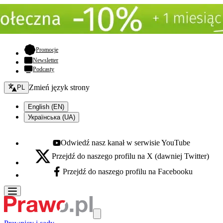
- otwiera się w nowej karcie
Promocje
Newsletter
Podcasty
Zmień język - bieżący:
Zmień język strony
PL
English (EN)
Українська (UA)
Odwiedź nasz kanał w serwisie YouTube
Youtube - otwiera się w nowej karcie
Przejdź do naszego profilu na X (dawniej Twitter)
X - otwiera się w nowej karcie
Przejdź do naszego profilu na Facebooku
Facebook - otwiera się w nowej karcie