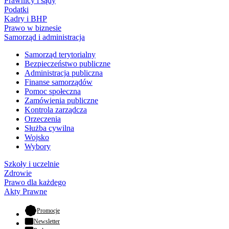
Prawnicy i sądy
Podatki
Kadry i BHP
Prawo w biznesie
Samorząd i administracja
Samorząd terytorialny
Bezpieczeństwo publiczne
Administracja publiczna
Finanse samorządów
Pomoc społeczna
Zamówienia publiczne
Kontrola zarządcza
Orzeczenia
Służba cywilna
Wojsko
Wybory
Szkoły i uczelnie
Zdrowie
Prawo dla każdego
Akty Prawne
- otwiera się w nowej karcie
Promocje
Newsletter