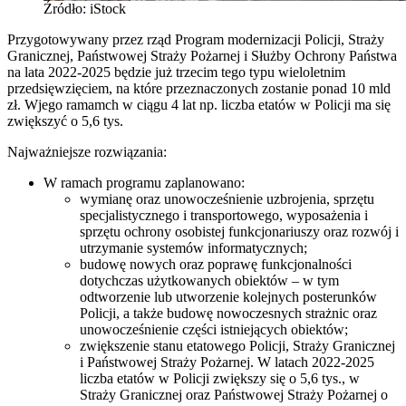
Źródło: iStock
Przygotowywany przez rząd Program modernizacji Policji, Straży
Granicznej, Państwowej Straży Pożarnej i Służby Ochrony Państwa
na lata 2022-2025 będzie już trzecim tego typu wieloletnim
przedsięwzięciem, na które przeznaczonych zostanie ponad 10 mld
zł. Wjego ramamch w ciągu 4 lat np. liczba etatów w Policji ma się
zwiększyć o 5,6 tys.
Najważniejsze rozwiązania:
W ramach programu zaplanowano:
wymianę oraz unowocześnienie uzbrojenia, sprzętu
specjalistycznego i transportowego, wyposażenia i
sprzętu ochrony osobistej funkcjonariuszy oraz rozwój i
utrzymanie systemów informatycznych;
budowę nowych oraz poprawę funkcjonalności
dotychczas użytkowanych obiektów – w tym
odtworzenie lub utworzenie kolejnych posterunków
Policji, a także budowę nowoczesnych strażnic oraz
unowocześnienie części istniejących obiektów;
zwiększenie stanu etatowego Policji, Straży Granicznej
i Państwowej Straży Pożarnej. W latach 2022-2025
liczba etatów w Policji zwiększy się o 5,6 tys., w
Straży Granicznej oraz Państwowej Straży Pożarnej o