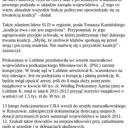
pewnego podziału w układzie zarządu województwa. „Z tego co
wiem, aktualnie wszystkie frakcje polityczne opowiedziały się za
trwałością koalicji” - dodał.
Także zdaniem lidera SLD w regionie, posła Tomasza Kamińskiego
„koalicja trwa i nie jest zagrożona”. Przypomniał, że jego
ugrupowanie przyjęło uchwałę, w której podtrzymuje chęć dalszego
trwania koalicji. „Myślę, że szefowie klubów spotkają się przed
sesją i poczynią ustalenia. Nie martwię się o przyszłość koalicji” -
zaznaczył.
Prokuratura w Lublinie przedstawiła we wtorek marszałkowi
województwa podkarpackiego Mirosławowi K. (PSL) zarzuty
korupcyjne. W środę sąd w Lublinie aresztował K. warunkowo na
trzy miesiące. Jest on podejrzany o korupcję i płatną protekcję. K.
będzie mógł opuścić areszt, jeśli do 8 maja złoży poręczenie
majątkowe w kwocie 60 tys. zł. Według Prokuratury Apelacyjnej w
Lublinie K. miał w latach 2011-2012 przyjąć korzyści majątkowe o
wartości od 1,5 tys. zł do 30 tys. zł.
13 lutego funkcjonariusze CBA weszli do urzędu marszałkowskiego
w Rzeszowie, zabezpieczyli dokumentację dotyczącą unijnych
dotacji przyznanych przez samorząd województwa w latach 2011-
12. Szukali także dowodów na nieprawidłowości przy zatrudnianiu
osób w urzędzie i w delegacjach służbowych.