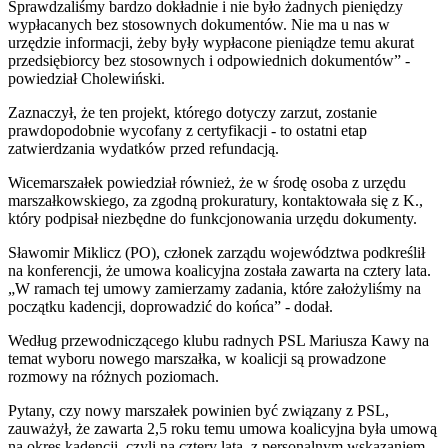
Sprawdzaliśmy bardzo dokładnie i nie było żadnych pieniędzy
wypłacanych bez stosownych dokumentów. Nie ma u nas w
urzędzie informacji, żeby były wypłacone pieniądze temu akurat
przedsiębiorcy bez stosownych i odpowiednich dokumentów” -
powiedział Cholewiński.
Zaznaczył, że ten projekt, którego dotyczy zarzut, zostanie
prawdopodobnie wycofany z certyfikacji - to ostatni etap
zatwierdzania wydatków przed refundacją.
Wicemarszałek powiedział również, że w środę osoba z urzędu
marszałkowskiego, za zgodną prokuratury, kontaktowała się z K.,
który podpisał niezbędne do funkcjonowania urzędu dokumenty.
Sławomir Miklicz (PO), członek zarządu województwa podkreślił
na konferencji, że umowa koalicyjna została zawarta na cztery lata.
„W ramach tej umowy zamierzamy zadania, które założyliśmy na
początku kadencji, doprowadzić do końca” - dodał.
Według przewodniczącego klubu radnych PSL Mariusza Kawy na
temat wyboru nowego marszałka, w koalicji są prowadzone
rozmowy na różnych poziomach.
Pytany, czy nowy marszałek powinien być związany z PSL,
zauważył, że zawarta 2,5 roku temu umowa koalicyjna była umową
na okres kadencji, czyli na cztery lata, z personalnym wskazaniem