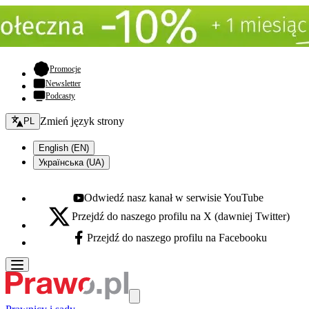
- otwiera się w nowej karcie
Promocje
Newsletter
Podcasty
Zmień język - bieżący:
Zmień język strony
PL
English (EN)
Українська (UA)
Odwiedź nasz kanał w serwisie YouTube
Youtube - otwiera się w nowej karcie
Przejdź do naszego profilu na X (dawniej Twitter)
X - otwiera się w nowej karcie
Przejdź do naszego profilu na Facebooku
Facebook - otwiera się w nowej karcie