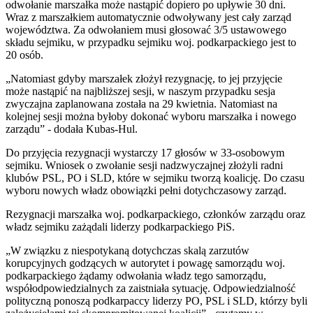
odwołanie marszałka może nastąpić dopiero po upływie 30 dni.
Wraz z marszałkiem automatycznie odwoływany jest cały zarząd
województwa. Za odwołaniem musi głosować 3/5 ustawowego
składu sejmiku, w przypadku sejmiku woj. podkarpackiego jest to
20 osób.
„Natomiast gdyby marszałek złożył rezygnację, to jej przyjęcie
może nastąpić na najbliższej sesji, w naszym przypadku sesja
zwyczajna zaplanowana została na 29 kwietnia. Natomiast na
kolejnej sesji można byłoby dokonać wyboru marszałka i nowego
zarządu” - dodała Kubas-Hul.
Do przyjęcia rezygnacji wystarczy 17 głosów w 33-osobowym
sejmiku. Wniosek o zwołanie sesji nadzwyczajnej złożyli radni
klubów PSL, PO i SLD, które w sejmiku tworzą koalicję. Do czasu
wyboru nowych władz obowiązki pełni dotychczasowy zarząd.
Rezygnacji marszałka woj. podkarpackiego, członków zarządu oraz
władz sejmiku zażądali liderzy podkarpackiego PiS.
„W związku z niespotykaną dotychczas skalą zarzutów
korupcyjnych godzących w autorytet i powagę samorządu woj.
podkarpackiego żądamy odwołania władz tego samorządu,
współodpowiedzialnych za zaistniała sytuację. Odpowiedzialność
polityczną ponoszą podkarpaccy liderzy PO, PSL i SLD, którzy byli