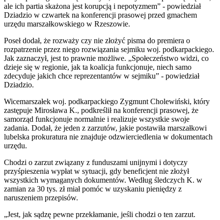
ale ich partia skażona jest korupcją i nepotyzmem” - powiedział
Dziadzio w czwartek na konferencji prasowej przed gmachem
urzędu marszałkowskiego w Rzeszowie.
Poseł dodał, że rozważy czy nie złożyć pisma do premiera o
rozpatrzenie przez niego rozwiązania sejmiku woj. podkarpackiego.
Jak zaznaczył, jest to prawnie możliwe. „Społeczeństwo widzi, co
dzieje się w regionie, jak ta koalicja funkcjonuje, niech samo
zdecyduje jakich chce reprezentantów w sejmiku” - powiedział
Dziadzio.
Wicemarszałek woj. podkarpackiego Zygmunt Cholewiński, który
zastępuje Mirosława K., podkreślił na konferencji prasowej, że
samorząd funkcjonuje normalnie i realizuje wszystkie swoje
zadania. Dodał, że jeden z zarzutów, jakie postawiła marszałkowi
lubelska prokuratura nie znajduje odzwierciedlenia w dokumentach
urzędu.
Chodzi o zarzut związany z funduszami unijnymi i dotyczy
przyśpieszenia wypłat w sytuacji, gdy beneficjent nie złożył
wszystkich wymaganych dokumentów. Według śledczych K. w
zamian za 30 tys. zł miał pomóc w uzyskaniu pieniędzy z
naruszeniem przepisów.
„Jest, jak sądzę pewne przekłamanie, jeśli chodzi o ten zarzut.