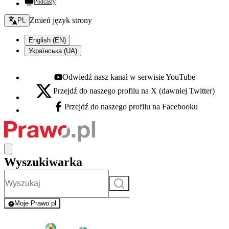
Podcasty
Zmień język - bieżący:
Zmień język strony
PL
English (EN)
Українська (UA)
Odwiedź nasz kanał w serwisie YouTube
Youtube - otwiera się w nowej karcie
Przejdź do naszego profilu na X (dawniej Twitter)
X - otwiera się w nowej karcie
Przejdź do naszego profilu na Facebooku
Facebook - otwiera się w nowej karcie
Wyszukiwarka
Szukaj
Moje Prawo.pl
- rejestracja i logowanie do serwisu