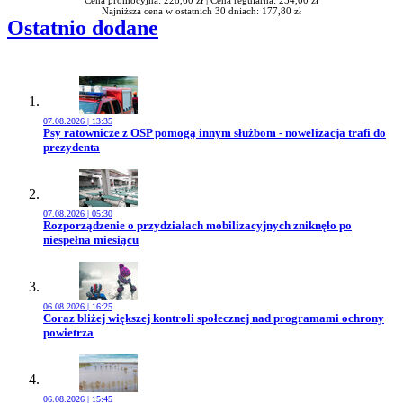
Najniższa cena w ostatnich 30 dniach: 177,80 zł
Ostatnio dodane
07.08.2026 | 13:35
Przejdź do artykułu:
Psy ratownicze z OSP pomogą innym służbom - nowelizacja trafi do
prezydenta
07.08.2026 | 05:30
Przejdź do artykułu:
Rozporządzenie o przydziałach mobilizacyjnych zniknęło po
niespełna miesiącu
06.08.2026 | 16:25
Przejdź do artykułu:
Coraz bliżej większej kontroli społecznej nad programami ochrony
powietrza
06.08.2026 | 15:45