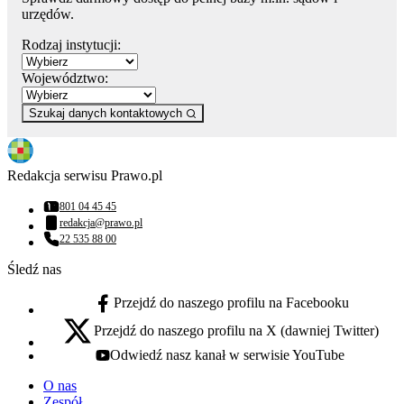
urzędów.
Rodzaj instytucji:
Województwo:
Szukaj danych kontaktowych
Redakcja serwisu Prawo.pl
801 04 45 45
Numer telefonu:
redakcja@prawo.pl
Adres email:
22 535 88 00
Numer telefonu:
Śledź nas
Przejdź do naszego profilu na Facebooku
facebook - otwiera się w nowej karcie
Przejdź do naszego profilu na X (dawniej Twitter)
x - otwiera się w nowej karcie
Odwiedź nasz kanał w serwisie YouTube
youtube - otwiera się w nowej karcie
O nas
Zespół