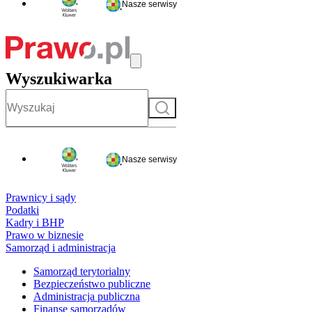
Nasze serwisy
Wyszukiwarka
Szukaj
Nasze serwisy
Prawnicy i sądy
Podatki
Kadry i BHP
Prawo w biznesie
Samorząd i administracja
Samorząd terytorialny
Bezpieczeństwo publiczne
Administracja publiczna
Finanse samorządów