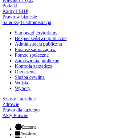
Prawnicy i sądy
Podatki
Kadry i BHP
Prawo w biznesie
Samorząd i administracja
Samorząd terytorialny
Bezpieczeństwo publiczne
Administracja publiczna
Finanse samorządów
Pomoc społeczna
Zamówienia publiczne
Kontrola zarządcza
Orzeczenia
Służba cywilna
Wojsko
Wybory
Szkoły i uczelnie
Zdrowie
Prawo dla każdego
Akty Prawne
- otwiera się w nowej karcie
Promocje
Newsletter