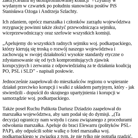
założycielami tej skompromitowanej koalicji” - czytamy w
wydanym w czwartek po południu stanowisku posłów PiS
Stanisława Ożoga i Andrzeja Szlachty.
Ich zdaniem, oprócz marszałka i członków zarządu województwa
rezygnację powinni także złożyć przewodnicząca sejmiku,
wiceprzewodniczący oraz szefowie wszystkich komisji.
„Apelujemy do wszystkich radnych sejmiku woj. podkarpackiego,
którzy kierują się troską o rozwój naszego województwa i
zachowują w swojej działalności wysokie standardy etyczne o
zdystansowanie się od tych kompromitujących zjawisk
korupcyjnych i zerwania z odpowiedzialną za te działania koalicją
PO, PSL i SLD” - napisali posłowie.
Jednocześnie zaapelowali do mieszkańców regionu o wspieranie
działań przeciwko korupcji i walki z układem partyjnym, który - jak
stwierdzili - dopuścił do skrajnego upartyjnienia i korupcji w
samorządzie woj. podkarpackiego.
Także poseł Ruchu Palikota Dariusz Dziadzio zaapelował do
marszałka województwa, aby sam podał się do dymisji. „(Ta
decyzja) ograniczy nam wstydu i czasu związanego z procedurami
odwołania marszałka. Apeluje do braci Elewarru (polityków PSL-
PAP), aby odpuścili sobie walkę o fotel marszałka woj.
podkarpackiego w związku z tym, że nie tylko nie potrafią rządzić,