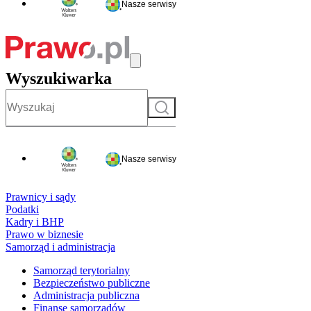
Nasze serwisy
Wyszukiwarka
Szukaj
Nasze serwisy
Prawnicy i sądy
Podatki
Kadry i BHP
Prawo w biznesie
Samorząd i administracja
Samorząd terytorialny
Bezpieczeństwo publiczne
Administracja publiczna
Finanse samorządów