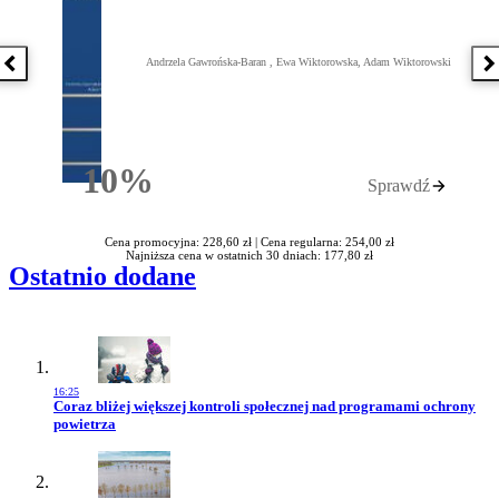
Andrzela Gawrońska-Baran , Ewa Wiktorowska, Adam Wiktorowski
Poprzednia książka
N
10%
Sprawdź
Rabatu
Cena promocyjna: 228,60 zł |
Cena regularna: 254,00 zł
Najniższa cena w ostatnich 30 dniach: 177,80 zł
Ostatnio dodane
16:25
Przejdź do artykułu:
Coraz bliżej większej kontroli społecznej nad programami ochrony
powietrza