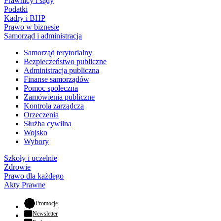
Prawnicy i sądy
Podatki
Kadry i BHP
Prawo w biznesie
Samorząd i administracja
Samorząd terytorialny
Bezpieczeństwo publiczne
Administracja publiczna
Finanse samorządów
Pomoc społeczna
Zamówienia publiczne
Kontrola zarządcza
Orzeczenia
Służba cywilna
Wojsko
Wybory
Szkoły i uczelnie
Zdrowie
Prawo dla każdego
Akty Prawne
- otwiera się w nowej karcie
Promocje
Newsletter