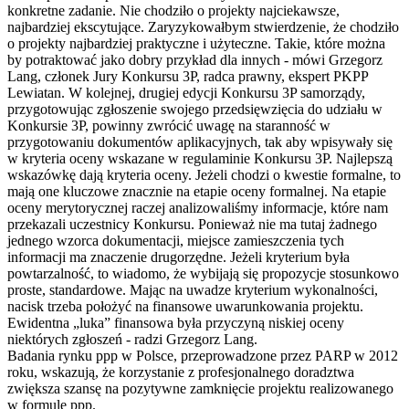
konkretne zadanie. Nie chodziło o projekty najciekawsze,
najbardziej ekscytujące. Zaryzykowałbym stwierdzenie, że chodziło
o projekty najbardziej praktyczne i użyteczne. Takie, które można
by potraktować jako dobry przykład dla innych - mówi Grzegorz
Lang, członek Jury Konkursu 3P, radca prawny, ekspert PKPP
Lewiatan. W kolejnej, drugiej edycji Konkursu 3P samorządy,
przygotowując zgłoszenie swojego przedsięwzięcia do udziału w
Konkursie 3P, powinny zwrócić uwagę na staranność w
przygotowaniu dokumentów aplikacyjnych, tak aby wpisywały się
w kryteria oceny wskazane w regulaminie Konkursu 3P. Najlepszą
wskazówkę dają kryteria oceny. Jeżeli chodzi o kwestie formalne, to
mają one kluczowe znacznie na etapie oceny formalnej. Na etapie
oceny merytorycznej raczej analizowaliśmy informacje, które nam
przekazali uczestnicy Konkursu. Ponieważ nie ma tutaj żadnego
jednego wzorca dokumentacji, miejsce zamieszczenia tych
informacji ma znaczenie drugorzędne. Jeżeli kryterium była
powtarzalność, to wiadomo, że wybijają się propozycje stosunkowo
proste, standardowe. Mając na uwadze kryterium wykonalności,
nacisk trzeba położyć na finansowe uwarunkowania projektu.
Ewidentna „luka” finansowa była przyczyną niskiej oceny
niektórych zgłoszeń - radzi Grzegorz Lang.
Badania rynku ppp w Polsce, przeprowadzone przez PARP w 2012
roku, wskazują, że korzystanie z profesjonalnego doradztwa
zwiększa szansę na pozytywne zamknięcie projektu realizowanego
w formule ppp.