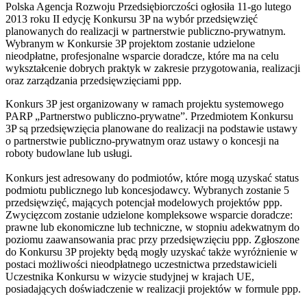
Polska Agencja Rozwoju Przedsiębiorczości ogłosiła 11-go lutego
2013 roku II edycję Konkursu 3P na wybór przedsięwzięć
planowanych do realizacji w partnerstwie publiczno-prywatnym.
Wybranym w Konkursie 3P projektom zostanie udzielone
nieodpłatne, profesjonalne wsparcie doradcze, które ma na celu
wykształcenie dobrych praktyk w zakresie przygotowania, realizacji
oraz zarządzania przedsięwzięciami ppp.
Konkurs 3P jest organizowany w ramach projektu systemowego
PARP „Partnerstwo publiczno-prywatne”. Przedmiotem Konkursu
3P są przedsięwzięcia planowane do realizacji na podstawie ustawy
o partnerstwie publiczno-prywatnym oraz ustawy o koncesji na
roboty budowlane lub usługi.
Konkurs jest adresowany do podmiotów, które mogą uzyskać status
podmiotu publicznego lub koncesjodawcy. Wybranych zostanie 5
przedsięwzięć, mających potencjał modelowych projektów ppp.
Zwycięzcom zostanie udzielone kompleksowe wsparcie doradcze:
prawne lub ekonomiczne lub techniczne, w stopniu adekwatnym do
poziomu zaawansowania prac przy przedsięwzięciu ppp. Zgłoszone
do Konkursu 3P projekty będą mogły uzyskać także wyróżnienie w
postaci możliwości nieodpłatnego uczestnictwa przedstawicieli
Uczestnika Konkursu w wizycie studyjnej w krajach UE,
posiadających doświadczenie w realizacji projektów w formule ppp.