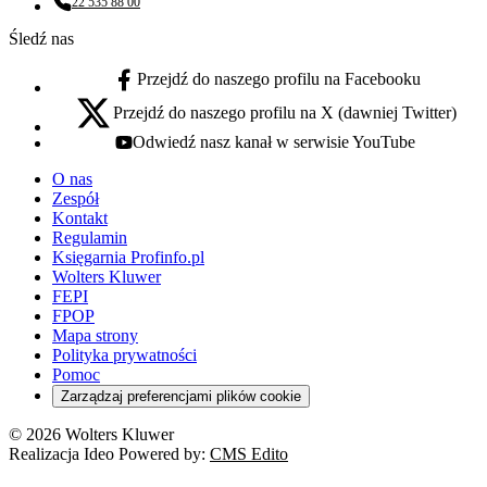
22 535 88 00
Numer telefonu:
Śledź nas
Przejdź do naszego profilu na Facebooku
facebook - otwiera się w nowej karcie
Przejdź do naszego profilu na X (dawniej Twitter)
x - otwiera się w nowej karcie
Odwiedź nasz kanał w serwisie YouTube
youtube - otwiera się w nowej karcie
O nas
Zespół
Kontakt
Regulamin
Księgarnia Profinfo.pl
Wolters Kluwer
FEPI
FPOP
Mapa strony
Polityka prywatności
Pomoc
Zarządzaj preferencjami plików cookie
© 2026 Wolters Kluwer
Realizacja Ideo Powered by:
CMS Edito