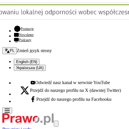
- otwiera się w nowej karcie
Promocje
Newsletter
Podcasty
Zmień język - bieżący:
Zmień język strony
PL
English (EN)
Українська (UA)
Odwiedź nasz kanał w serwisie YouTube
Youtube - otwiera się w nowej karcie
Przejdź do naszego profilu na X (dawniej Twitter)
X - otwiera się w nowej karcie
Przejdź do naszego profilu na Facebooku
Facebook - otwiera się w nowej karcie