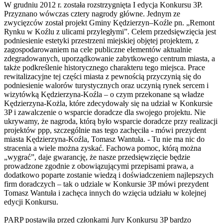
W grudniu 2012 r. została rozstrzygnięta I edycja Konkursu 3P.
Przyznano wówczas cztery nagrody główne. Jednym ze
zwycięzców został projekt Gminy Kędzierzyn–Koźle pn. „Remont
Rynku w Koźlu z ulicami przyległymi”. Celem przedsięwzięcia jest
podniesienie estetyki przestrzeni miejskiej objętej projektem, z
zagospodarowaniem na cele publiczne elementów aktualnie
zdegradowanych, uporządkowanie zabytkowego centrum miasta, a
także podkreślenie historycznego charakteru tego miejsca. Prace
rewitalizacyjne tej części miasta z pewnością przyczynią się do
podniesienie walorów turystycznych oraz uczynią rynek sercem i
wizytówką Kędzierzyna-Koźla – o czym przekonane są władze
Kędzierzyna-Kożla, które zdecydowały się na udział w Konkursie
3P i zawalczenie o wsparcie doradcze dla swojego projektu. Nie
ukrywamy, że nagroda, którą było wsparcie doradcze przy realizacji
projektów ppp, szczególnie nas tego zachęciła - mówi prezydent
miasta Kędzierzyna-Koźla, Tomasz Wantuła. - Tu nie ma nic do
stracenia a wiele można zyskać. Fachowa pomoc, którą można
„wygrać”, daje gwarancję, że nasze przedsięwzięcie będzie
prowadzone zgodnie z obowiązującymi przepisami prawa, a
dodatkowo poparte zostanie wiedzą i doświadczeniem najlepszych
firm doradczych – tak o udziale w Konkursie 3P mówi prezydent
Tomasz Wantuła i zachęca innych do wzięcia udziału w kolejnej
edycji Konkursu.
PARP postawiła przed członkami Jury Konkursu 3P bardzo