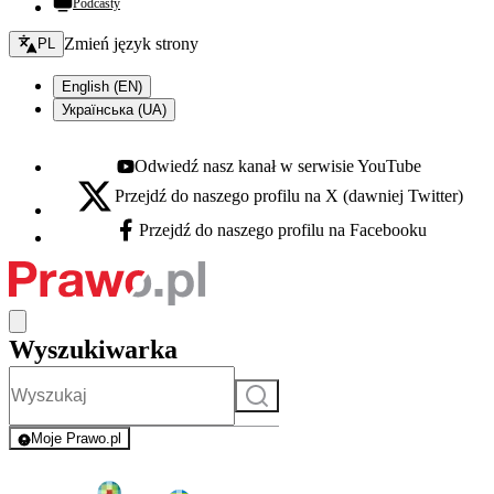
Podcasty
Zmień język - bieżący:
Zmień język strony
PL
English (EN)
Українська (UA)
Odwiedź nasz kanał w serwisie YouTube
Youtube - otwiera się w nowej karcie
Przejdź do naszego profilu na X (dawniej Twitter)
X - otwiera się w nowej karcie
Przejdź do naszego profilu na Facebooku
Facebook - otwiera się w nowej karcie
Wyszukiwarka
Szukaj
Moje Prawo.pl
- rejestracja i logowanie do serwisu