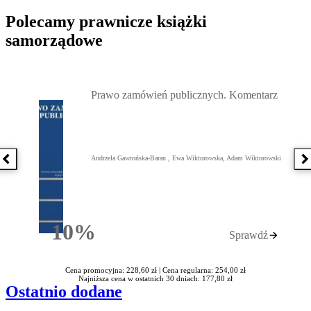
Polecamy prawnicze książki
samorządowe
Przejdź do: Prawo zamówień publicznych. Komentarz, Andrzela G
Prawo zamówień publicznych. Komentarz
Andrzela Gawrońska-Baran , Ewa Wiktorowska, Adam Wiktorowski
Poprzednia książka
N
10%
Sprawdź
Rabatu
Cena promocyjna: 228,60 zł |
Cena regularna: 254,00 zł
Najniższa cena w ostatnich 30 dniach: 177,80 zł
Ostatnio dodane