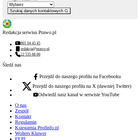
Szukaj danych kontaktowych
Redakcja serwisu Prawo.pl
801 04 45 45
Numer telefonu:
redakcja@prawo.pl
Adres email:
22 535 88 00
Numer telefonu:
Śledź nas
Przejdź do naszego profilu na Facebooku
facebook - otwiera się w nowej karcie
Przejdź do naszego profilu na X (dawniej Twitter)
x - otwiera się w nowej karcie
Odwiedź nasz kanał w serwisie YouTube
youtube - otwiera się w nowej karcie
O nas
Zespół
Kontakt
Regulamin
Księgarnia Profinfo.pl
Wolters Kluwer
FEPI