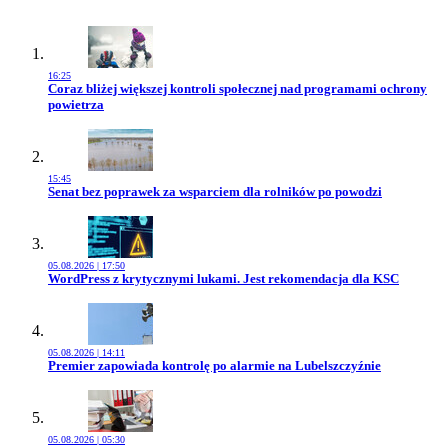
16:25
Przejdź do artykułu:
Coraz bliżej większej kontroli społecznej nad programami ochrony
powietrza
15:45
Przejdź do artykułu:
Senat bez poprawek za wsparciem dla rolników po powodzi
05.08.2026 | 17:50
Przejdź do artykułu:
WordPress z krytycznymi lukami. Jest rekomendacja dla KSC
05.08.2026 | 14:11
Przejdź do artykułu:
Premier zapowiada kontrolę po alarmie na Lubelszczyźnie
05.08.2026 | 05:30