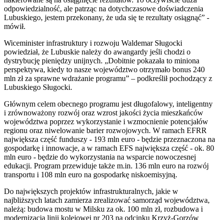
odpowiedzialność, ale patrząc na dotychczasowe doświadczenia
Lubuskiego, jestem przekonany, że uda się te rezultaty osiągnąć” -
mówił.
Wiceminister infrastruktury i rozwoju Waldemar Sługocki
powiedział, że Lubuskie należy do awangardy jeśli chodzi o
dystrybucję pieniędzy unijnych. „Dobitnie pokazała to miniona
perspektywa, kiedy to nasze województwo otrzymało bonus 240
mln zł za sprawne wdrażanie programu” – podkreślił pochodzący z
Lubuskiego Sługocki.
Głównym celem obecnego programu jest długofalowy, inteligentny
i zrównoważony rozwój oraz wzrost jakości życia mieszkańców
województwa poprzez wykorzystanie i wzmocnienie potencjałów
regionu oraz niwelowanie barier rozwojowych. W ramach EFRR
największa część funduszy - 193 mln euro - będzie przeznaczona na
gospodarkę i innowacje, a w ramach EFS największa część - ok. 80
mln euro - będzie do wykorzystania na wsparcie nowoczesnej
edukacji. Program przewiduje także m.in. 136 mln euro na rozwój
transportu i 108 mln euro na gospodarkę niskoemisyjną.
Do największych projektów infrastrukturalnych, jakie w
najbliższych latach zamierza zrealizować samorząd województwa,
należą: budowa mostu w Milsku za ok. 100 mln zł, rozbudowa i
modernizacja linii kolejowej nr 203 na odcinku Krzyż-Gorzów