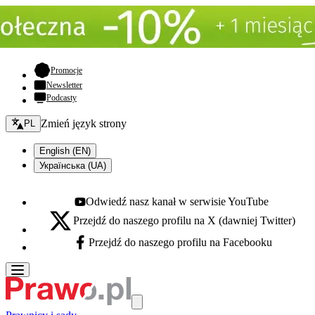
- otwiera się w nowej karcie
Promocje
Newsletter
Podcasty
Zmień język - bieżący:
Zmień język strony
PL
English (EN)
Українська (UA)
Odwiedź nasz kanał w serwisie YouTube
Youtube - otwiera się w nowej karcie
Przejdź do naszego profilu na X (dawniej Twitter)
X - otwiera się w nowej karcie
Przejdź do naszego profilu na Facebooku
Facebook - otwiera się w nowej karcie