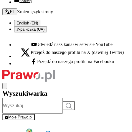
Podcasty
Zmień język - bieżący:
Zmień język strony
PL
English (EN)
Українська (UA)
Odwiedź nasz kanał w serwisie YouTube
Youtube - otwiera się w nowej karcie
Przejdź do naszego profilu na X (dawniej Twitter)
X - otwiera się w nowej karcie
Przejdź do naszego profilu na Facebooku
Facebook - otwiera się w nowej karcie
Wyszukiwarka
Szukaj
Moje Prawo.pl
- rejestracja i logowanie do serwisu