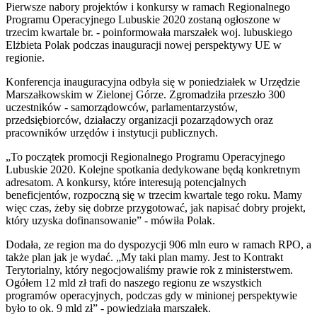
Pierwsze nabory projektów i konkursy w ramach Regionalnego
Programu Operacyjnego Lubuskie 2020 zostaną ogłoszone w
trzecim kwartale br. - poinformowała marszałek woj. lubuskiego
Elżbieta Polak podczas inauguracji nowej perspektywy UE w
regionie.
Konferencja inauguracyjna odbyła się w poniedziałek w Urzędzie
Marszałkowskim w Zielonej Górze. Zgromadziła przeszło 300
uczestników - samorządowców, parlamentarzystów,
przedsiębiorców, działaczy organizacji pozarządowych oraz
pracowników urzędów i instytucji publicznych.
„To początek promocji Regionalnego Programu Operacyjnego
Lubuskie 2020. Kolejne spotkania dedykowane będą konkretnym
adresatom. A konkursy, które interesują potencjalnych
beneficjentów, rozpoczną się w trzecim kwartale tego roku. Mamy
więc czas, żeby się dobrze przygotować, jak napisać dobry projekt,
który uzyska dofinansowanie” - mówiła Polak.
Dodała, ze region ma do dyspozycji 906 mln euro w ramach RPO, a
także plan jak je wydać. „My taki plan mamy. Jest to Kontrakt
Terytorialny, który negocjowaliśmy prawie rok z ministerstwem.
Ogółem 12 mld zł trafi do naszego regionu ze wszystkich
programów operacyjnych, podczas gdy w minionej perspektywie
było to ok. 9 mld zł” - powiedziała marszałek.