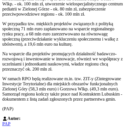
Wlkp. - ok. 100 mln zł, utworzenie wielospecjalistycznego centrum
pediatrii w Zielonej Górze - ok. 80 mln zł, zabezpieczenie
przeciwpowodziowe regionu - ok. 100 mln zł.
W przypadku tzw. miękkich projektów związanych z polityką
społeczną 71 mln euro zaplanowano na wsparcie regionalnego
rynku pracy, a 68 mln euro zarezerwowano na równowagę
społeczną (przeciwdziałanie wykluczeniu społecznemu i walkę z
ubóstwem), a 19,6 mln euro na kulturę.
Na wsparcie dla projektów promujących działalność badawczo-
rozwojową i inwestowanie w innowacje, również we współpracy z
uczelniami i jednostkami naukowymi, władze regionu chcą
przeznaczyć ok. 200 mln zł.
W ramach RPO będą realizowane m.in. tzw. ZIT-y (Zintegrowane
Inwestycje Terytorialne) dla miejskich obszarów funkcjonalnych
Zielonej Góry (58,3 mln euro) i Gorzowa Wlkp. (49,3 mln euro).
Samorząd regionu kończy także prace nad Kontraktem Lubuskim -
dokumentem z listą zadań zgłoszonych przez partnerstwa gmin.
(PAP)
Autor:
PAP