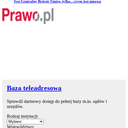
Przejdź do artykułu:
Jest Centralny Rejestr Umów, tylko... czym jest umowa
Baza teleadresowa
Sprawdź darmowy dostęp do pełnej bazy m.in. sądów i
urzędów.
Rodzaj instytucji:
Województwo: