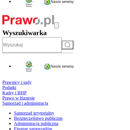
Nasze serwisy
Wyszukiwarka
Szukaj
Nasze serwisy
Prawnicy i sądy
Podatki
Kadry i BHP
Prawo w biznesie
Samorząd i administracja
Samorząd terytorialny
Bezpieczeństwo publiczne
Administracja publiczna
Finanse samorządów