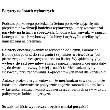
Parytety na listach wyborczych
Podczas piątkowego posiedzenia Sejmu posłowie zająć się mieli
projektem
nowelizacji kodeksu wyborczego
, który wprowadzał
parytety na listach wyborczych
. Chodzi o tzw.
suwak
, w ramach
którego na listach wyborczych kobiety i mężczyźni mieliby być
umieszczani na przemian.
Parytety
obowiązywałyby w wyborach do Sejmu, Parlamentu
Europejskiego oraz do
rad gmin
i
sejmików województw
(od
pierwszego do dziesiątego miejsca na liście). Wyjątkiem byłyby
wybory do rad powiatów
i zasada naprzemienności ograniczałaby
się do dwóch pierwszych miejsc na liście. Mechanizm byłby
stosowany przy zachowaniu 35-procentowych kwot dla każdej płci.
Autorzy projektu argumentowali, że
mechanizm suwaka
pomoże
kobietom uaktywnić się politycznie i będzie stanowił kolejny krok
w kierunku realizacji konstytucyjnej zasady równych praw w życiu
politycznym kobiet i mężczyzn.
Suwak na liście wyborczych będzie musiał poczekać