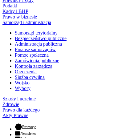
Prawnicy i sądy
Podatki
Kadry i BHP
Prawo w biznesie
Samorząd i administracja
Samorząd terytorialny
Bezpieczeństwo publiczne
Administracja publiczna
Finanse samorządów
Pomoc społeczna
Zamówienia publiczne
Kontrola zarządcza
Orzeczenia
Służba cywilna
Wojsko
Wybory
Szkoły i uczelnie
Zdrowie
Prawo dla każdego
Akty Prawne
- otwiera się w nowej karcie
Promocje
Newsletter