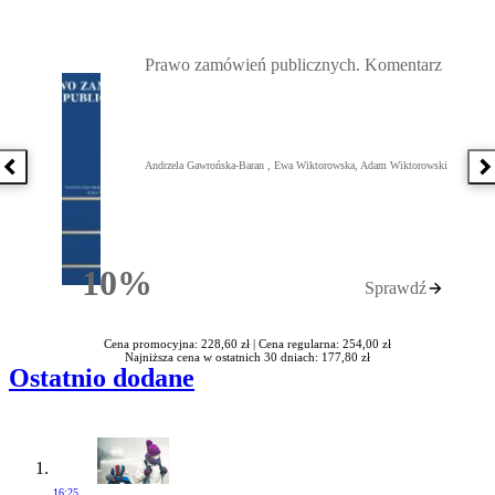
Przejdź do: Prawo zamówień publicznych. Komentarz, Andrzela G
Prawo zamówień publicznych. Komentarz
Andrzela Gawrońska-Baran , Ewa Wiktorowska, Adam Wiktorowski
Poprzednia książka
N
10%
Sprawdź
Rabatu
Cena promocyjna: 228,60 zł |
Cena regularna: 254,00 zł
Najniższa cena w ostatnich 30 dniach: 177,80 zł
Ostatnio dodane
16:25