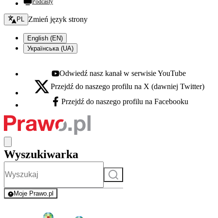
Podcasty
Zmień język - bieżący:
Zmień język strony
PL
English (EN)
Українська (UA)
Odwiedź nasz kanał w serwisie YouTube
Youtube - otwiera się w nowej karcie
Przejdź do naszego profilu na X (dawniej Twitter)
X - otwiera się w nowej karcie
Przejdź do naszego profilu na Facebooku
Facebook - otwiera się w nowej karcie
Wyszukiwarka
Szukaj
Moje Prawo.pl
- rejestracja i logowanie do serwisu