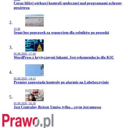
Przejdź do artykułu:
Coraz bliżej większej kontroli społecznej nad programami ochrony
powietrza
15:45
Przejdź do artykułu:
Senat bez poprawek za wsparciem dla rolników po powodzi
05.08.2026 | 17:50
Przejdź do artykułu:
WordPress z krytycznymi lukami. Jest rekomendacja dla KSC
05.08.2026 | 14:11
Przejdź do artykułu:
Premier zapowiada kontrolę po alarmie na Lubelszczyźnie
05.08.2026 | 05:30
Przejdź do artykułu:
Jest Centralny Rejestr Umów, tylko... czym jest umowa