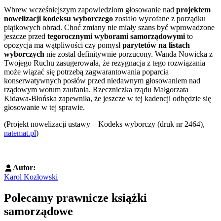
Wbrew wcześniejszym zapowiedziom głosowanie nad
projektem
nowelizacji kodeksu wyborczego
zostało wycofane z porządku
piątkowych obrad. Choć zmiany nie miały szans być wprowadzone
jeszcze przed
tegorocznymi wyborami samorządowymi
to
opozycja ma wątpliwości czy pomysł
parytetów na listach
wyborczych
nie został definitywnie porzucony. Wanda Nowicka z
Twojego Ruchu zasugerowała, że rezygnacja z tego rozwiązania
może wiązać się potrzebą zagwarantowania poparcia
konserwatywnych posłów przed niedawnym głosowaniem nad
rządowym wotum zaufania. Rzeczniczka rządu Małgorzata
Kidawa-Błońska zapewniła, że jeszcze w tej kadencji odbędzie się
głosowanie w tej sprawie.
(Projekt nowelizacji ustawy – Kodeks wyborczy (druk nr 2464),
natemat.pl
)
Autor:
Karol Kozłowski
Polecamy prawnicze książki
samorządowe