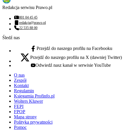
Redakcja serwisu Prawo.pl
801 04 45 45
Numer telefonu:
redakcja@prawo.pl
Adres email:
22 535 88 00
Numer telefonu:
Śledź nas
Przejdź do naszego profilu na Facebooku
facebook - otwiera się w nowej karcie
Przejdź do naszego profilu na X (dawniej Twitter)
x - otwiera się w nowej karcie
Odwiedź nasz kanał w serwisie YouTube
youtube - otwiera się w nowej karcie
O nas
Zespół
Kontakt
Regulamin
Księgarnia Profinfo.pl
Wolters Kluwer
FEPI
FPOP
Mapa strony
Polityka prywatności
Pomoc