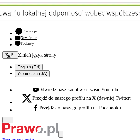
- otwiera się w nowej karcie
Promocje
Newsletter
Podcasty
Zmień język - bieżący:
Zmień język strony
PL
English (EN)
Українська (UA)
Odwiedź nasz kanał w serwisie YouTube
Youtube - otwiera się w nowej karcie
Przejdź do naszego profilu na X (dawniej Twitter)
X - otwiera się w nowej karcie
Przejdź do naszego profilu na Facebooku
Facebook - otwiera się w nowej karcie