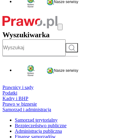
Nasze serwisy
Wyszukiwarka
Szukaj
Nasze serwisy
Prawnicy i sądy
Podatki
Kadry i BHP
Prawo w biznesie
Samorząd i administracja
Samorząd terytorialny
Bezpieczeństwo publiczne
Administracja publiczna
Finanse samorządów