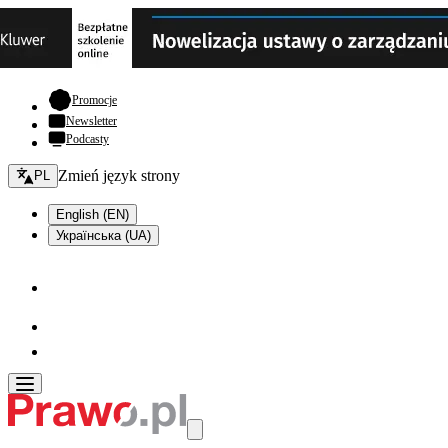
- otwiera się w nowej karcie
Promocje
Newsletter
Podcasty
Zmień język - bieżący:
Zmień język strony
PL
English (EN)
Українська (UA)