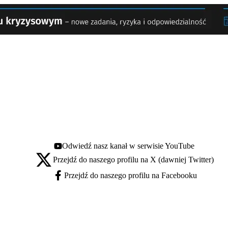
Odwiedź nasz kanał w serwisie YouTube
Youtube - otwiera się w nowej karcie
Przejdź do naszego profilu na X (dawniej Twitter)
X - otwiera się w nowej karcie
Przejdź do naszego profilu na Facebooku
Facebook - otwiera się w nowej karcie