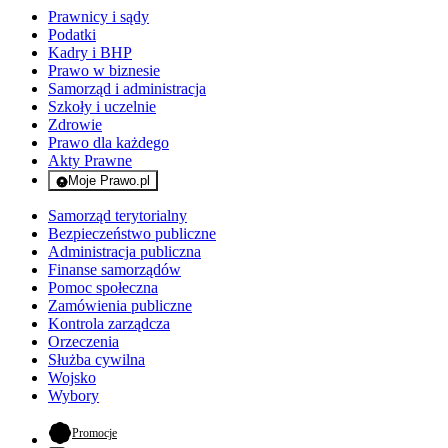
Prawnicy i sądy
Podatki
Kadry i BHP
Prawo w biznesie
Samorząd i administracja
Szkoły i uczelnie
Zdrowie
Prawo dla każdego
Akty Prawne
Moje Prawo.pl
- rejestracja i logowanie do serwisu
Samorząd terytorialny
Bezpieczeństwo publiczne
Administracja publiczna
Finanse samorządów
Pomoc społeczna
Zamówienia publiczne
Kontrola zarządcza
Orzeczenia
Służba cywilna
Wojsko
Wybory
- otwiera się w nowej karcie
Promocje