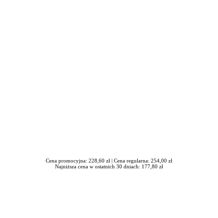
awrońska-Baran , Ewa Wiktorowska, Adam Wiktorowski - otwiera się
Cena promocyjna: 228,60 zł |
Cena regularna: 254,00 zł
Najniższa cena w ostatnich 30 dniach: 177,80 zł