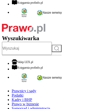
otwiera się w nowej karcie
Księgarnia profinfo.pl
Nasze serwisy
Wyszukiwarka
Szukaj
otwiera się w nowej karcie
Sklep LEX.pl
otwiera się w nowej karcie
Księgarnia profinfo.pl
Nasze serwisy
Prawnicy i sądy
Podatki
Kadry i BHP
Prawo w biznesie
Samorząd i administracja