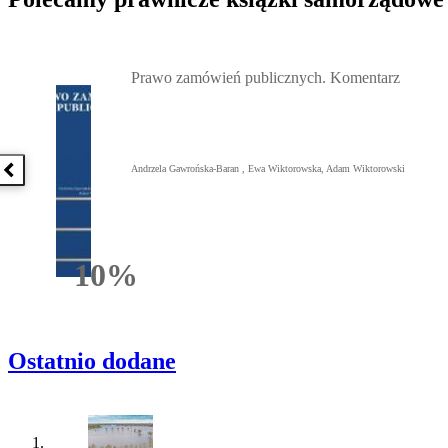
Przejdź do: Prawo zamówień publicznych. Komentarz, Andrzela G
Prawo zamówień publicznych. Komentarz
Andrzela Gawrońska-Baran , Ewa Wiktorowska, Adam Wiktorowski
Poprzednia książka
10%
Rabatu
Ostatnio dodane