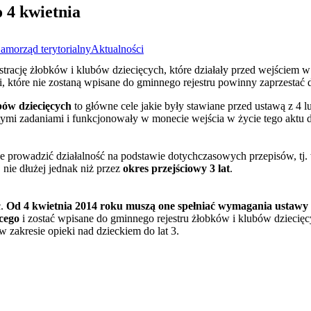
 4 kwietnia
amorząd terytorialny
Aktualności
estrację żłobków i klubów dziecięcych, które działały przed wejściem w
i, które nie zostaną wpisane do gminnego rejestru powinny zaprzestać d
bów dziecięcych
to główne cele jakie były stawiane przed ustawą z 4 l
 tymi zadaniami i funkcjonowały w monecie wejścia w życie tego aktu d
ne prowadzić działalność na podstawie dotychczasowych przepisów, tj.
 nie dłużej jednak niż przez
okres przejściowy 3 lat
.
c.
Od 4 kwietnia 2014 roku muszą one spełniać wymagania ustawy o
ęcego
i zostać wpisane do gminnego rejestru żłobków i klubów dzieci
w zakresie opieki nad dzieckiem do lat 3.