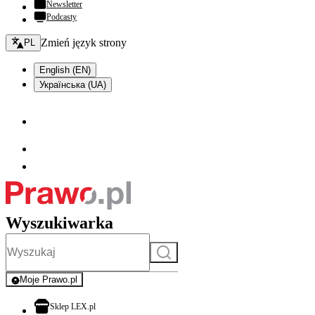
Newsletter
Podcasty
Zmień język - bieżący:
Zmień język strony
PL
English (EN)
Українська (UA)
Wyszukiwarka
Szukaj
Moje Prawo.pl
- rejestracja i logowanie do serwisu
otwiera się w nowej karcie
Sklep LEX.pl