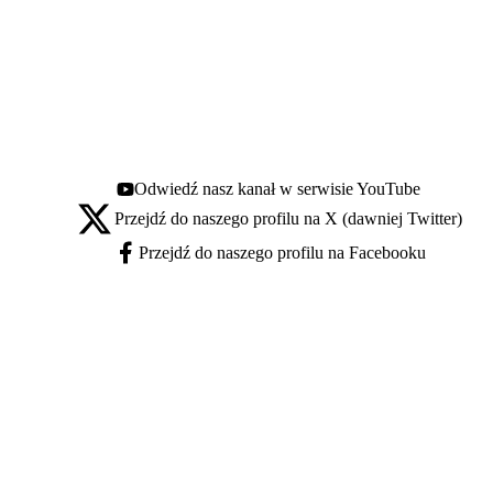
Odwiedź nasz kanał w serwisie YouTube
Youtube - otwiera się w nowej karcie
Przejdź do naszego profilu na X (dawniej Twitter)
X - otwiera się w nowej karcie
Przejdź do naszego profilu na Facebooku
Facebook - otwiera się w nowej karcie