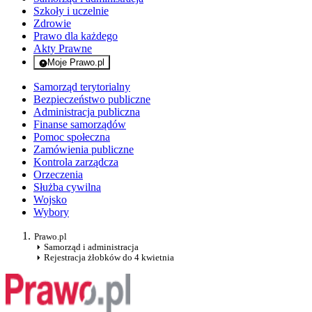
Szkoły i uczelnie
Zdrowie
Prawo dla każdego
Akty Prawne
Moje Prawo.pl
- rejestracja i logowanie do serwisu
Samorząd terytorialny
Bezpieczeństwo publiczne
Administracja publiczna
Finanse samorządów
Pomoc społeczna
Zamówienia publiczne
Kontrola zarządcza
Orzeczenia
Służba cywilna
Wojsko
Wybory
Prawo.pl
Samorząd i administracja
Rejestracja żłobków do 4 kwietnia