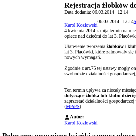
Rejestracja żłobków do
Data dodania: 06.03.2014 | 12:14
06.03.2014 | 12:14
S
Karol Kozłowski
4 kwietnia 2014 r. mija termin na rej
opiece nad dziećmi do lat 3. Placówk
Ułatwienie tworzenia
żłobków
i
klu
lat 3. Placówki, które zajmowały się
nowych wymagań.
Zgodnie z art.75 tej ustawy mogły o
swobodzie działalności gospodarczej,
Ten termin upływa za niecały miesią
dotyczące żłobka lub klubu dzieci
zaprzestać działalności gospodarczej 
(
MPiPS
)
Autor:
Karol Kozłowski
Polecamy prawnicze książki samorządowe