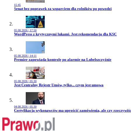
15:45
Przejdź do artykułu:
Senat bez poprawek za wsparciem dla rolników po powodzi
05.08.2026 | 17:50
Przejdź do artykułu:
WordPress z krytycznymi lukami. Jest rekomendacja dla KSC
05.08.2026 | 14:11
Przejdź do artykułu:
Premier zapowiada kontrolę po alarmie na Lubelszczyźnie
05.08.2026 | 05:30
Przejdź do artykułu:
Jest Centralny Rejestr Umów, tylko... czym jest umowa
04.08.2026 | 05:30
Przejdź do artykułu:
Certyfikacja wykonawców ma uprościć zamówienia, ale czy rzeczywiśc