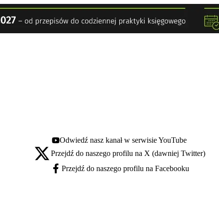
Odwiedź nasz kanał w serwisie YouTube
Youtube - otwiera się w nowej karcie
Przejdź do naszego profilu na X (dawniej Twitter)
X - otwiera się w nowej karcie
Przejdź do naszego profilu na Facebooku
Facebook - otwiera się w nowej karcie