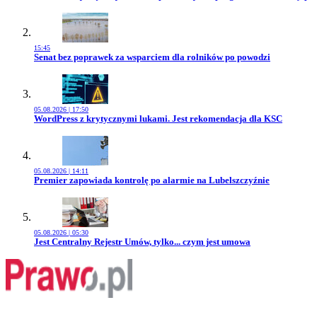
15:45
Przejdź do artykułu:
Senat bez poprawek za wsparciem dla rolników po powodzi
05.08.2026 | 17:50
Przejdź do artykułu:
WordPress z krytycznymi lukami. Jest rekomendacja dla KSC
05.08.2026 | 14:11
Przejdź do artykułu:
Premier zapowiada kontrolę po alarmie na Lubelszczyźnie
05.08.2026 | 05:30
Przejdź do artykułu:
Jest Centralny Rejestr Umów, tylko... czym jest umowa