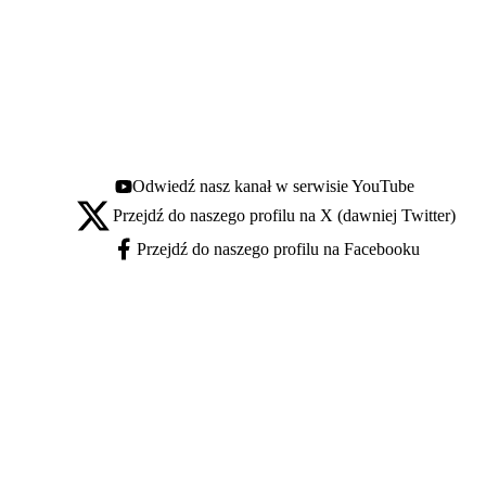
Odwiedź nasz kanał w serwisie YouTube
Youtube - otwiera się w nowej karcie
Przejdź do naszego profilu na X (dawniej Twitter)
X - otwiera się w nowej karcie
Przejdź do naszego profilu na Facebooku
Facebook - otwiera się w nowej karcie