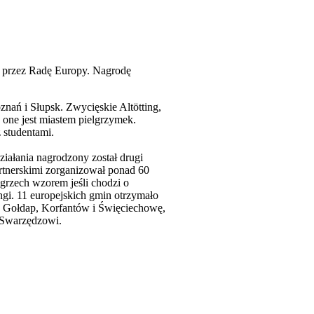
e przez Radę Europy. Nagrodę
znań i Słupsk. Zwycięskie Altötting,
 one jest miastem pielgrzymek.
 studentami.
iałania nagrodzony został drugi
rtnerskimi zorganizował ponad 60
ęgrzech wzorem jeśli chodzi o
ngi. 11 europejskich gmin otrzymało
 Gołdap, Korfantów i Święciechowę,
 Swarzędzowi.