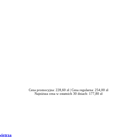
awrońska-Baran , Ewa Wiktorowska, Adam Wiktorowski - otwiera się
Cena promocyjna: 228,60 zł |
Cena regularna: 254,00 zł
Najniższa cena w ostatnich 30 dniach: 177,80 zł
wietrza