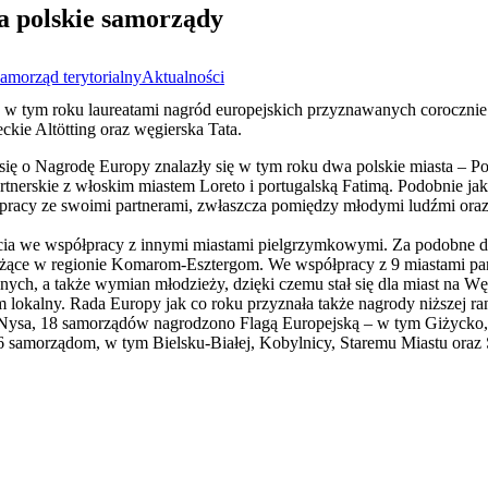
a polskie samorządy
amorząd terytorialny
Aktualności
ło w tym roku laureatami nagród europejskich przyznawanych coroczni
kie Altötting oraz węgierska Tata.
h się o Nagrodę Europy znalazły się w tym roku dwa polskie miasta – Po
tnerskie z włoskim miastem Loreto i portugalską Fatimą. Podobnie jak
ółpracy ze swoimi partnerami, zwłaszcza pomiędzy młodymi ludźmi oraz
ęcia we współpracy z innymi miastami pielgrzymkowymi. Za podobne dz
leżące w regionie Komarom-Esztergom. We współpracy z 9 miastami pa
nych, a także wymian młodzieży, dzięki czemu stał się dla miast na W
m lokalny. Rada Europy jak co roku przyznała także nagrody niższej ra
 Nysa, 18 samorządów nagrodzono Flagą Europejską – w tym Giżycko,
 samorządom, w tym Bielsku-Białej, Kobylnicy, Staremu Miastu oraz