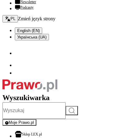
Newsletter
Podcasty
Zmień język - bieżący:
Zmień język strony
PL
English (EN)
Українська (UA)
Wyszukiwarka
Szukaj
Moje Prawo.pl
- rejestracja i logowanie do serwisu
otwiera się w nowej karcie
Sklep LEX.pl