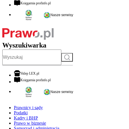
otwiera się w nowej karcie
Księgarnia profinfo.pl
Nasze serwisy
Wyszukiwarka
Szukaj
otwiera się w nowej karcie
Sklep LEX.pl
otwiera się w nowej karcie
Księgarnia profinfo.pl
Nasze serwisy
Prawnicy i sądy
Podatki
Kadry i BHP
Prawo w biznesie
Samorząd i administracja