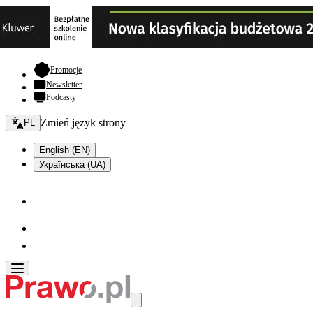
- otwiera się w nowej karcie
Promocje
Newsletter
Podcasty
Zmień język - bieżący:
Zmień język strony
PL
English (EN)
Українська (UA)