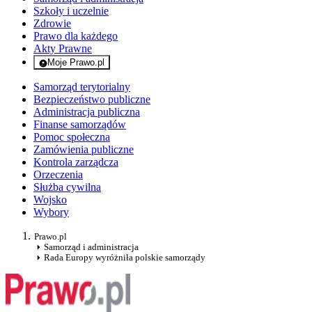
Szkoły i uczelnie
Zdrowie
Prawo dla każdego
Akty Prawne
Moje Prawo.pl
- rejestracja i logowanie do serwisu
Samorząd terytorialny
Bezpieczeństwo publiczne
Administracja publiczna
Finanse samorządów
Pomoc społeczna
Zamówienia publiczne
Kontrola zarządcza
Orzeczenia
Służba cywilna
Wojsko
Wybory
Prawo.pl
Samorząd i administracja
Rada Europy wyróżniła polskie samorządy