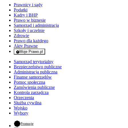
Prawnicy i sądy
Podatki
Kadry i BHP
Prawo w biznesie
Samorząd i administracja
Szkoły i uczelnie
Zdrowie
Prawo dla każdego
Akty Prawne
Moje Prawo.pl
- rejestracja i logowanie do serwisu
Samorząd terytorialny
Bezpieczeństwo publiczne
Administracja publiczna
Finanse samorządów
Pomoc społeczna
Zamówienia publiczne
Kontrola zarządcza
Orzeczenia
Służba cywilna
Wojsko
Wybory
- otwiera się w nowej karcie
Promocje