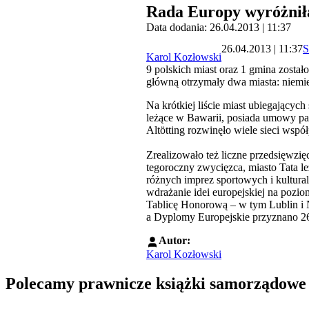
Rada Europy wyróżnił
Data dodania: 26.04.2013 | 11:37
26.04.2013 | 11:37
S
Karol Kozłowski
9 polskich miast oraz 1 gmina zosta
główną otrzymały dwa miasta: niemiec
Na krótkiej liście miast ubiegającyc
leżące w Bawarii, posiada umowy par
Altötting rozwinęło wiele sieci wsp
Zrealizowało też liczne przedsięwzi
tegoroczny zwycięzca, miasto Tata 
różnych imprez sportowych i kultural
wdrażanie idei europejskiej na pozio
Tablicę Honorową – w tym Lublin i
a Dyplomy Europejskie przyznano 26
Autor:
Karol Kozłowski
Polecamy prawnicze książki samorządowe