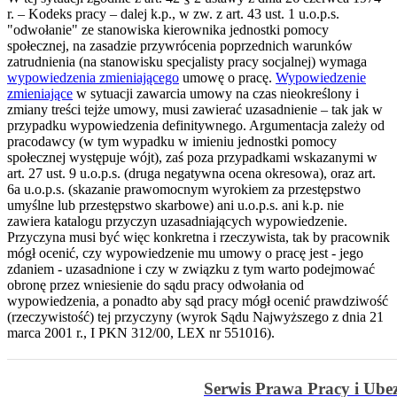
r. – Kodeks pracy – dalej k.p., w zw. z art. 43 ust. 1 u.o.p.s.
"odwołanie" ze stanowiska kierownika jednostki pomocy
społecznej, na zasadzie przywrócenia poprzednich warunków
zatrudnienia (na stanowisku specjalisty pracy socjalnej) wymaga
wypowiedzenia zmieniającego
umowę o pracę.
Wypowiedzenie
zmieniające
w sytuacji zawarcia umowy na czas nieokreślony i
zmiany treści tejże umowy, musi zawierać uzasadnienie – tak jak w
przypadku wypowiedzenia definitywnego. Argumentacja zależy od
pracodawcy (w tym wypadku w imieniu jednostki pomocy
społecznej występuje wójt), zaś poza przypadkami wskazanymi w
art. 27 ust. 9 u.o.p.s. (druga negatywna ocena okresowa), oraz art.
6a u.o.p.s. (skazanie prawomocnym wyrokiem za przestępstwo
umyślne lub przestępstwo skarbowe) ani u.o.p.s. ani k.p. nie
zawiera katalogu przyczyn uzasadniających wypowiedzenie.
Przyczyna musi być więc konkretna i rzeczywista, tak by pracownik
mógł ocenić, czy wypowiedzenie mu umowy o pracę jest - jego
zdaniem - uzasadnione i czy w związku z tym warto podejmować
obronę przez wniesienie do sądu pracy odwołania od
wypowiedzenia, a ponadto aby sąd pracy mógł ocenić prawdziwość
(rzeczywistość) tej przyczyny (wyrok Sądu Najwyższego z dnia 21
marca 2001 r., I PKN 312/00, LEX nr 551016).
Serwis Prawa Pracy i Ube