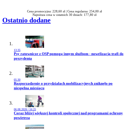
Rabatu
Cena promocyjna: 228,60 zł |
Cena regularna: 254,00 zł
Najniższa cena w ostatnich 30 dniach: 177,80 zł
Ostatnio dodane
13:35
Przejdź do artykułu:
Psy ratownicze z OSP pomogą innym służbom - nowelizacja trafi do
prezydenta
05:30
Przejdź do artykułu:
Rozporządzenie o przydziałach mobilizacyjnych zniknęło po
niespełna miesiącu
06.08.2026 | 16:25
Przejdź do artykułu:
Coraz bliżej większej kontroli społecznej nad programami ochrony
powietrza