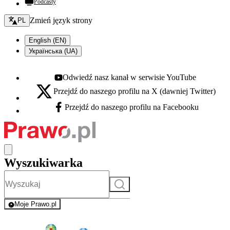
Podcasty
Zmień język - bieżący:
Zmień język strony
PL
English (EN)
Українська (UA)
Odwiedź nasz kanał w serwisie YouTube
Youtube - otwiera się w nowej karcie
Przejdź do naszego profilu na X (dawniej Twitter)
X - otwiera się w nowej karcie
Przejdź do naszego profilu na Facebooku
Facebook - otwiera się w nowej karcie
Wyszukiwarka
Szukaj
Moje Prawo.pl
- rejestracja i logowanie do serwisu