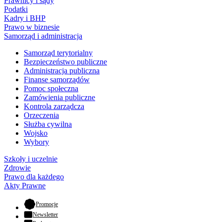
Prawnicy i sądy
Podatki
Kadry i BHP
Prawo w biznesie
Samorząd i administracja
Samorząd terytorialny
Bezpieczeństwo publiczne
Administracja publiczna
Finanse samorządów
Pomoc społeczna
Zamówienia publiczne
Kontrola zarządcza
Orzeczenia
Służba cywilna
Wojsko
Wybory
Szkoły i uczelnie
Zdrowie
Prawo dla każdego
Akty Prawne
- otwiera się w nowej karcie
Promocje
Newsletter