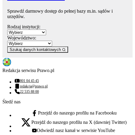
Sprawdź darmowy dostęp do pełnej bazy m.in. sądów i
urzędów.
Rodzaj instytucji:
Województwo:
Szukaj danych kontaktowych
Redakcja serwisu Prawo.pl
801 04 45 45
Numer telefonu:
redakcja@prawo.pl
Adres email:
22 535 88 00
Numer telefonu:
Śledź nas
Przejdź do naszego profilu na Facebooku
facebook - otwiera się w nowej karcie
Przejdź do naszego profilu na X (dawniej Twitter)
x - otwiera się w nowej karcie
Odwiedź nasz kanał w serwisie YouTube
youtube - otwiera się w nowej karcie