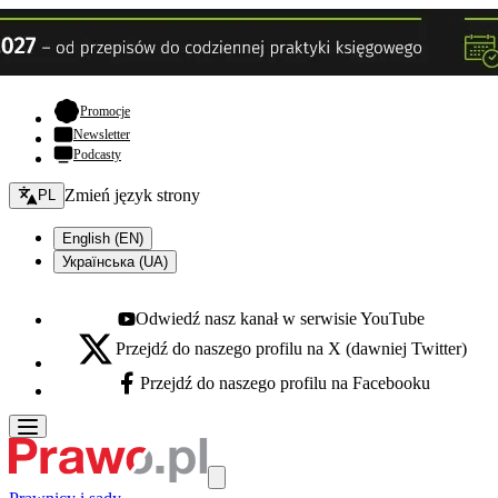
- otwiera się w nowej karcie
Promocje
Newsletter
Podcasty
Zmień język - bieżący:
Zmień język strony
PL
English (EN)
Українська (UA)
Odwiedź nasz kanał w serwisie YouTube
Youtube - otwiera się w nowej karcie
Przejdź do naszego profilu na X (dawniej Twitter)
X - otwiera się w nowej karcie
Przejdź do naszego profilu na Facebooku
Facebook - otwiera się w nowej karcie