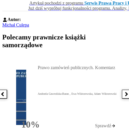
Artykuł pochodzi z programu
Serwis Prawa Pracy i 
Już dziś wypróbuj funkcjonalności programu. Analizy,
Autor:
Michał Culepa
Polecamy prawnicze książki
samorządowe
Przejdź do: Prawo zamówień publicznych. Komentarz, Andrzela G
Prawo zamówień publicznych. Komentarz
Andrzela Gawrońska-Baran , Ewa Wiktorowska, Adam Wiktorowski
Poprzednia książka
N
10%
Sprawdź