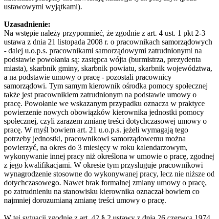
ustawowymi wyjątkami).
Uzasadnienie:
Na wstępie należy przypomnieć, że zgodnie z art. 4 ust. 1 pkt 2-3
ustawa z dnia 21 listopada 2008 r. o pracownikach samorządowych
- dalej u.o.p.s. pracownikami samorządowymi zatrudnionymi na
podstawie powołania są: zastępca wójta (burmistrza, prezydenta
miasta), skarbnik gminy, skarbnik powiatu, skarbnik województwa,
a na podstawie umowy o pracę - pozostali pracownicy
samorządowi. Tym samym kierownik ośrodka pomocy społecznej
także jest pracownikiem zatrudnionym na podstawie umowy o
pracę. Powołanie we wskazanym przypadku oznacza w praktyce
powierzenie nowych obowiązków kierownika jednostki pomocy
społecznej, czyli zarazem zmianę treści dotychczasowej umowy o
pracę. W myśl bowiem art. 21 u.o.p.s. jeżeli wymagają tego
potrzeby jednostki, pracownikowi samorządowemu można
powierzyć, na okres do 3 miesięcy w roku kalendarzowym,
wykonywanie innej pracy niż określona w umowie o pracę, zgodnej
z jego kwalifikacjami. W okresie tym przysługuje pracownikowi
wynagrodzenie stosowne do wykonywanej pracy, lecz nie niższe od
dotychczasowego. Nawet brak formalnej zmiany umowy o pracę,
po zatrudnieniu na stanowisku kierownika oznaczał bowiem co
najmniej dorozumianą zmianę treści umowy o pracę.
W tej sytuacji zgodnie z art. 42 § 2 ustawy z dnia 26 czerwca 1974