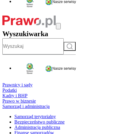
Nasze serwisy
Wyszukiwarka
Szukaj
Nasze serwisy
Prawnicy i sądy
Podatki
Kadry i BHP
Prawo w biznesie
Samorząd i administracja
Samorząd terytorialny
Bezpieczeństwo publiczne
Administracja publiczna
Finanse samorządów