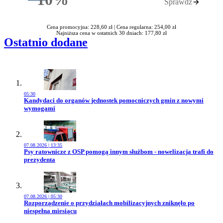
Sprawdź
Rabatu
Cena promocyjna: 228,60 zł |
Cena regularna: 254,00 zł
Najniższa cena w ostatnich 30 dniach: 177,80 zł
Ostatnio dodane
05:30
Przejdź do artykułu:
Kandydaci do organów jednostek pomocniczych gmin z nowymi
wymogami
07.08.2026 | 13:35
Przejdź do artykułu:
Psy ratownicze z OSP pomogą innym służbom - nowelizacja trafi do
prezydenta
07.08.2026 | 05:30
Przejdź do artykułu:
Rozporządzenie o przydziałach mobilizacyjnych zniknęło po
niespełna miesiącu