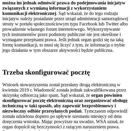
można im jednak odmówić prawa do podejmowania inicjatyw
związanych z wymianą informacji z wykorzystaniem
komunikacji elektronicznej
. Sąd wskazał, że do tego rodzaju
inicjatyw należy posiadanie przez urząd administracji samorządowej
strony w portalu społecznościowym typu Facebook lub Twitter albo
prowadzenie własnego forum internetowego. Wykorzystywanie
tych instrumentów przez podmioty publiczne nie jest określone i
wymagane przepisami prawa. Jeśli jednak organ godzi się na taką
formę komunikacji, to musi się liczyć z tym, że informacja o trybie
jego działania w tym obszarze aktywności będzie publiczna.
Trzeba skonfigurować pocztę
Wniosek stowarzyszenia został przesłany drogą elektroniczną w
kwietniu 2019 r. Wiadomość została jednak zakwalifikowana przez
skrzynkę odbiorczą jako spam. Sąd wskazał, że
organ powinien
skonfigurować pocztę elektroniczną oraz zorganizować obsługę
techniczną w taki sposób, aby zapewnić bezproblemowy i
niezwłoczny odbiór przesyłanych podań
. Tymczasem odpowiedź
została udzielona dopiero po upływie szesnastu miesięcy od dnia
doręczenia wniosku. Mając powyższe na uwadze, WSA uznał, że
organ dopuścił się bezczynności z rażącym naruszeniem prawa.