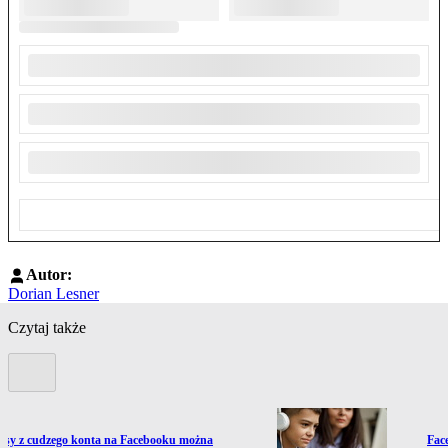
Autor:
Dorian Lesner
Czytaj także
Poprzedni slide
ź do artykułu:
Prze
isy z cudzego konta na Facebooku można
Fac