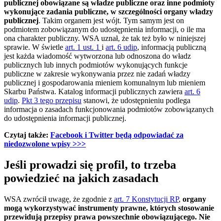
publicznej obowiązane są władze publiczne oraz inne podmioty
wykonujące zadania publiczne, w szczególności organy władzy
publicznej
. Takim organem jest wójt. Tym samym jest on
podmiotem zobowiązanym do udostępnienia informacji, o ile ma
ona charakter publiczny. WSA uznał, że tak też było w niniejszej
sprawie. W świetle
art. 1 ust. 1
i
art. 6 udip
, informacją publiczną
jest każda wiadomość wytworzona lub odnoszona do władz
publicznych lub innych podmiotów wykonujących funkcje
publiczne w zakresie wykonywania przez nie zadań władzy
publicznej i gospodarowania mieniem komunalnym lub mieniem
Skarbu Państwa. Katalog informacji publicznych zawiera
art. 6
udip
.
Pkt 3 tego przepisu
stanowi, że udostępnieniu podlega
informacja o zasadach funkcjonowania podmiotów zobowiązanych
do udostępnienia informacji publicznej.
Czytaj także:
Facebook i Twitter będą odpowiadać za
niedozwolone wpisy >>>
Jeśli prowadzi się profil, to trzeba
powiedzieć na jakich zasadach
WSA zwrócił uwagę, że zgodnie z
art. 7 Konstytucji RP
,
organy
mogą wykorzystywać instrumenty prawne, których stosowanie
przewidują przepisy prawa powszechnie obowiązującego. Nie