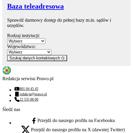
Baza teleadresowa
Sprawdź darmowy dostęp do pełnej bazy m.in. sądów i
urzędów.
Rodzaj instytucji:
Województwo:
Szukaj danych kontaktowych
Redakcja serwisu Prawo.pl
801 04 45 45
Numer telefonu:
redakcja@prawo.pl
Adres email:
22 535 88 00
Numer telefonu:
Śledź nas
Przejdź do naszego profilu na Facebooku
facebook - otwiera się w nowej karcie
Przejdź do naszego profilu na X (dawniej Twitter)
x - otwiera się w nowej karcie