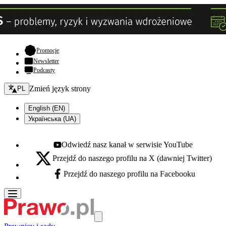
- otwiera się w nowej karcie
Promocje
Newsletter
Podcasty
Zmień język - bieżący:
Zmień język strony
PL
English (EN)
Українська (UA)
Odwiedź nasz kanał w serwisie YouTube
Youtube - otwiera się w nowej karcie
Przejdź do naszego profilu na X (dawniej Twitter)
X - otwiera się w nowej karcie
Przejdź do naszego profilu na Facebooku
Facebook - otwiera się w nowej karcie