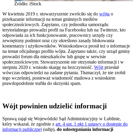
Źródło: iStock
W kwietniu 2019 r. stowarzyszenie zwróciło się do
wójta
o
przekazanie informacji na temat gminnych mediów
społecznościowych. Zapytano, czy jednostka samorządu
terytorialnego prowadzi profil na Facebooku lub na Twitterze, kto
odpowiada za ich funkcjonowanie, pracownicy urzędy czy
zewnętrzny podmiot oraz czy określono zasady blokowania
komentarzy i użytkowników. Wnioskodawca prosił też o informacje
na temat oficjalnego profilu wójta. Zapytano także, czy urząd gminy
prowadzi forum dla mieszkańców lub grupę w serwisie
społecznościowym. Stowarzyszenie nie otrzymało informacji i w
sierpniu 2020 r. wniosło skargę na bezczynność.
Wójt
przesłał
wówczas odpowiedzi na zadane pytania. Tłumaczył, że nie zrobił
tego wcześniej, ponieważ wiadomość mailowa z wnioskiem
prawdopodobnie trafiła do skrzynki spam.
Wójt powinien udzielić informacji
Sprawą zajął się Wojewódzki Sąd Administracyjny w Lublinie,
który wskazał, że zgodnie z
art. 4 ust. 1 pkt 1 ustawy o dostępie do
informacji publicznej
(udip),
do udostępniania informacji