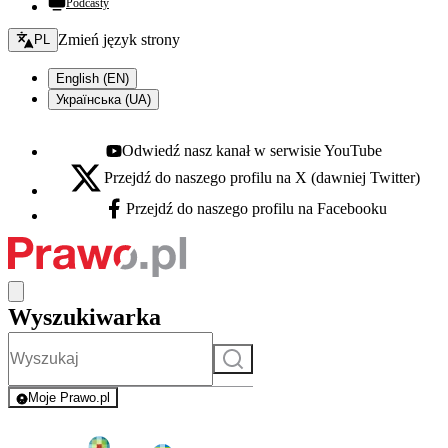
Podcasty
Zmień język - bieżący:
Zmień język strony
PL
English (EN)
Українська (UA)
Odwiedź nasz kanał w serwisie YouTube
Youtube - otwiera się w nowej karcie
Przejdź do naszego profilu na X (dawniej Twitter)
X - otwiera się w nowej karcie
Przejdź do naszego profilu na Facebooku
Facebook - otwiera się w nowej karcie
Wyszukiwarka
Szukaj
Moje Prawo.pl
- rejestracja i logowanie do serwisu