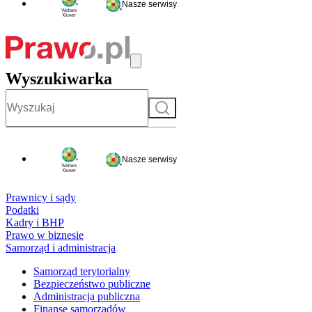
Nasze serwisy
Wyszukiwarka
Szukaj
Nasze serwisy
Prawnicy i sądy
Podatki
Kadry i BHP
Prawo w biznesie
Samorząd i administracja
Samorząd terytorialny
Bezpieczeństwo publiczne
Administracja publiczna
Finanse samorządów