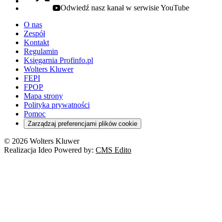
Odwiedź nasz kanał w serwisie YouTube
youtube - otwiera się w nowej karcie
O nas
Zespół
Kontakt
Regulamin
Księgarnia Profinfo.pl
Wolters Kluwer
FEPI
FPOP
Mapa strony
Polityka prywatności
Pomoc
Zarządzaj preferencjami plików cookie
© 2026 Wolters Kluwer
Realizacja Ideo Powered by:
CMS Edito