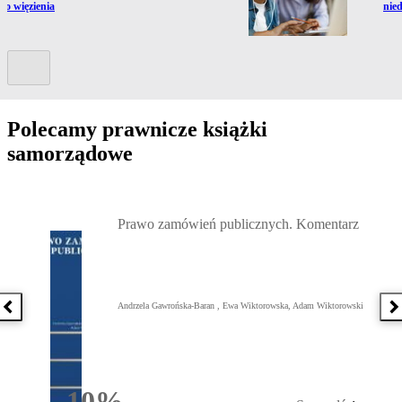
 do więzienia
nie
Kolejny slide
Polecamy prawnicze książki
samorządowe
Przejdź do: Prawo zamówień publicznych. Komentarz, Andrzela G
Prawo zamówień publicznych. Komentarz
Andrzela Gawrońska-Baran , Ewa Wiktorowska, Adam Wiktorowski
Poprzednia książka
N
10%