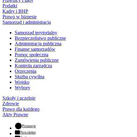
Prawnicy i sądy
Podatki
Kadry i BHP
Prawo w biznesie
Samorząd i administracja
Samorząd terytorialny
Bezpieczeństwo publiczne
Administracja publiczna
Finanse samorządów
Pomoc społeczna
Zamówienia publiczne
Kontrola zarządcza
Orzeczenia
Służba cywilna
Wojsko
Wybory
Szkoły i uczelnie
Zdrowie
Prawo dla każdego
Akty Prawne
- otwiera się w nowej karcie
Promocje
Newsletter