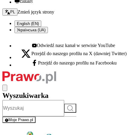
Podcasty
Zmień język - bieżący:
Zmień język strony
PL
English (EN)
Українська (UA)
Odwiedź nasz kanał w serwisie YouTube
Youtube - otwiera się w nowej karcie
Przejdź do naszego profilu na X (dawniej Twitter)
X - otwiera się w nowej karcie
Przejdź do naszego profilu na Facebooku
Facebook - otwiera się w nowej karcie
Wyszukiwarka
Szukaj
Moje Prawo.pl
- rejestracja i logowanie do serwisu