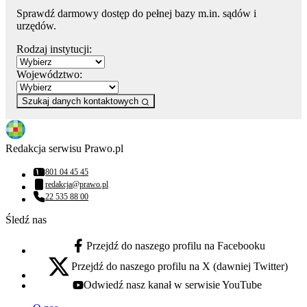
Sprawdź darmowy dostęp do pełnej bazy m.in. sądów i
urzędów.
Rodzaj instytucji:
Województwo:
Szukaj danych kontaktowych
Redakcja serwisu Prawo.pl
801 04 45 45
Numer telefonu:
redakcja@prawo.pl
Adres email:
22 535 88 00
Numer telefonu:
Śledź nas
Przejdź do naszego profilu na Facebooku
facebook - otwiera się w nowej karcie
Przejdź do naszego profilu na X (dawniej Twitter)
x - otwiera się w nowej karcie
Odwiedź nasz kanał w serwisie YouTube
youtube - otwiera się w nowej karcie