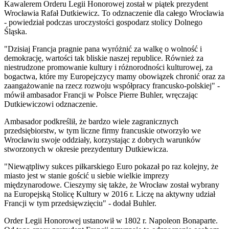
Kawalerem Orderu Legii Honorowej został w piątek prezydent
Wrocławia Rafał Dutkiewicz. To odznaczenie dla całego Wrocławia
- powiedział podczas uroczystości gospodarz stolicy Dolnego
Śląska.
"Dzisiaj Francja pragnie pana wyróżnić za walkę o wolność i
demokrację, wartości tak bliskie naszej republice. Również za
niestrudzone promowanie kultury i różnorodności kulturowej, za
bogactwa, które my Europejczycy mamy obowiązek chronić oraz za
zaangażowanie na rzecz rozwoju współpracy francusko-polskiej" -
mówił ambasador Francji w Polsce Pierre Buhler, wręczając
Dutkiewiczowi odznaczenie.
Ambasador podkreślił, że bardzo wiele zagranicznych
przedsiębiorstw, w tym liczne firmy francuskie otworzyło we
Wrocławiu swoje oddziały, korzystając z dobrych warunków
stworzonych w okresie prezydentury Dutkiewicza.
"Niewątpliwy sukces piłkarskiego Euro pokazał po raz kolejny, że
miasto jest w stanie gościć u siebie wielkie imprezy
międzynarodowe. Cieszymy się także, że Wrocław został wybrany
na Europejską Stolicę Kultury w 2016 r. Liczę na aktywny udział
Francji w tym przedsięwzięciu" - dodał Buhler.
Order Legii Honorowej ustanowił w 1802 r. Napoleon Bonaparte.