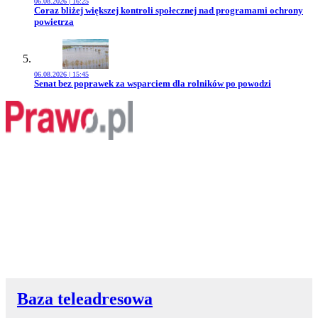
06.08.2026 | 16:25
Przejdź do artykułu:
Coraz bliżej większej kontroli społecznej nad programami ochrony
powietrza
06.08.2026 | 15:45
Przejdź do artykułu:
Senat bez poprawek za wsparciem dla rolników po powodzi
Baza teleadresowa