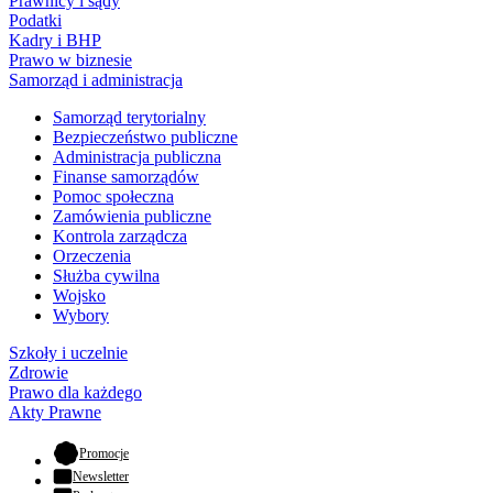
Prawnicy i sądy
Podatki
Kadry i BHP
Prawo w biznesie
Samorząd i administracja
Samorząd terytorialny
Bezpieczeństwo publiczne
Administracja publiczna
Finanse samorządów
Pomoc społeczna
Zamówienia publiczne
Kontrola zarządcza
Orzeczenia
Służba cywilna
Wojsko
Wybory
Szkoły i uczelnie
Zdrowie
Prawo dla każdego
Akty Prawne
- otwiera się w nowej karcie
Promocje
Newsletter