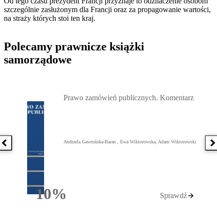
Od tego czasu prezydent Francji przyznaje to odznaczenie osobom
szczególnie zasłużonym dla Francji oraz za propagowanie wartości,
na straży których stoi ten kraj.
Polecamy prawnicze książki
samorządowe
Przejdź do: Prawo zamówień publicznych. Komentarz, Andrzela G
Prawo zamówień publicznych. Komentarz
Andrzela Gawrońska-Baran , Ewa Wiktorowska, Adam Wiktorowski
Poprzednia książka
N
10%
Sprawdź
Rabatu