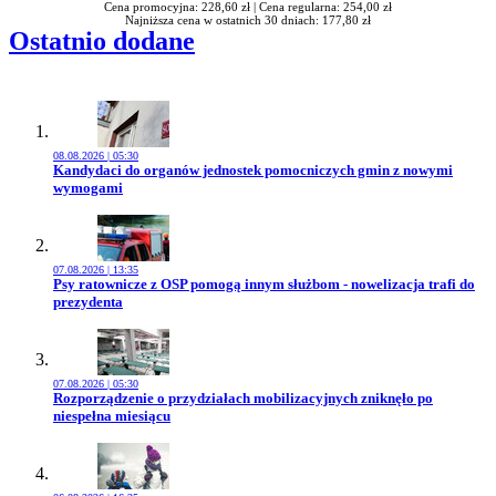
Cena promocyjna: 228,60 zł |
Cena regularna: 254,00 zł
Najniższa cena w ostatnich 30 dniach: 177,80 zł
Ostatnio dodane
08.08.2026 | 05:30
Przejdź do artykułu:
Kandydaci do organów jednostek pomocniczych gmin z nowymi
wymogami
07.08.2026 | 13:35
Przejdź do artykułu:
Psy ratownicze z OSP pomogą innym służbom - nowelizacja trafi do
prezydenta
07.08.2026 | 05:30
Przejdź do artykułu:
Rozporządzenie o przydziałach mobilizacyjnych zniknęło po
niespełna miesiącu