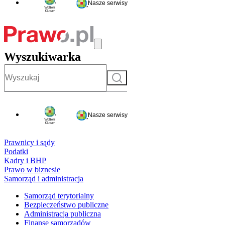
Nasze serwisy
Wyszukiwarka
Szukaj
Nasze serwisy
Prawnicy i sądy
Podatki
Kadry i BHP
Prawo w biznesie
Samorząd i administracja
Samorząd terytorialny
Bezpieczeństwo publiczne
Administracja publiczna
Finanse samorządów