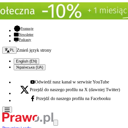
- otwiera się w nowej karcie
Promocje
Newsletter
Podcasty
Zmień język - bieżący:
Zmień język strony
PL
English (EN)
Українська (UA)
Odwiedź nasz kanał w serwisie YouTube
Youtube - otwiera się w nowej karcie
Przejdź do naszego profilu na X (dawniej Twitter)
X - otwiera się w nowej karcie
Przejdź do naszego profilu na Facebooku
Facebook - otwiera się w nowej karcie