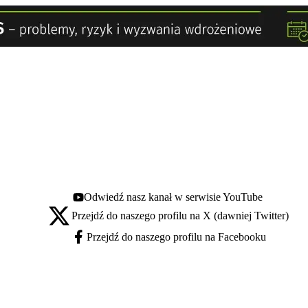
Odwiedź nasz kanał w serwisie YouTube
Youtube - otwiera się w nowej karcie
Przejdź do naszego profilu na X (dawniej Twitter)
X - otwiera się w nowej karcie
Przejdź do naszego profilu na Facebooku
Facebook - otwiera się w nowej karcie