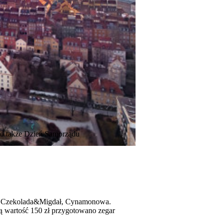
to także Dzień Samorządu
wa, Czekolada&Migdał, Cynamonowa.
ą wartość 150 zł przygotowano zegar