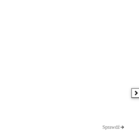
 w nowym oknie
N
Sprawdź