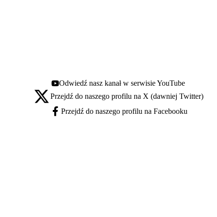
Odwiedź nasz kanał w serwisie YouTube
Youtube - otwiera się w nowej karcie
Przejdź do naszego profilu na X (dawniej Twitter)
X - otwiera się w nowej karcie
Przejdź do naszego profilu na Facebooku
Facebook - otwiera się w nowej karcie