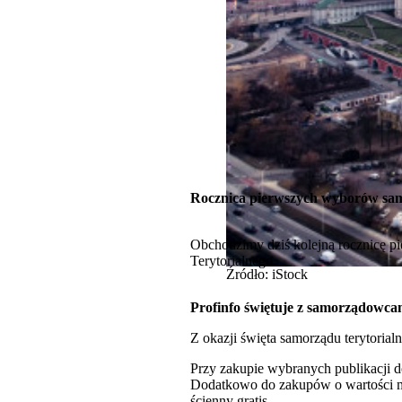
Rocznica pierwszych wyborów s
Obchodzimy dziś kolejną rocznicę p
Terytorialnego.
Źródło: iStock
Profinfo świętuje z samorządowca
Z okazji święta samorządu terytorial
Przy zakupie wybranych publikacji
Dodatkowo do zakupów o wartości min
ścienny gratis.