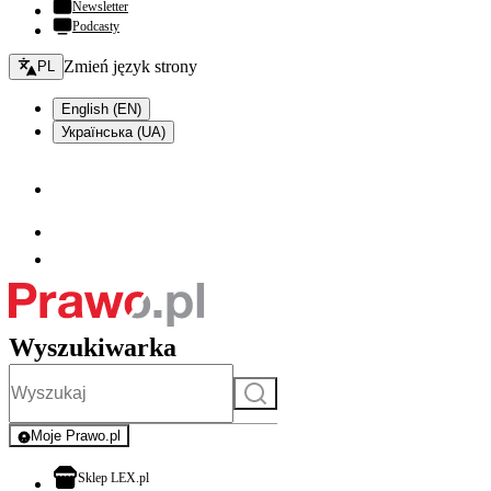
Newsletter
Podcasty
Zmień język - bieżący:
Zmień język strony
PL
English (EN)
Українська (UA)
Wyszukiwarka
Szukaj
Moje Prawo.pl
- rejestracja i logowanie do serwisu
otwiera się w nowej karcie
Sklep LEX.pl