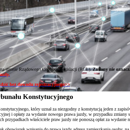
y na stronie Rządowego Centrum Legislacji (RCL).
Zmiany nie oznacz
azdy.
ździć bez dowodu rejestracyjnego>>
bunału Konstytucyjnego
nstytucyjnego, który uznał za niezgodny z konstytucją jeden z zapis
ncyjnej i opłaty za wydanie nowego prawa jazdy, w przypadku zmiany
kich przypadkach właściciele praw jazdy nie ponoszą opłat za wydani
nak obowiązek wpisania do prawa jazdy adresu zamieszkania osoby, na