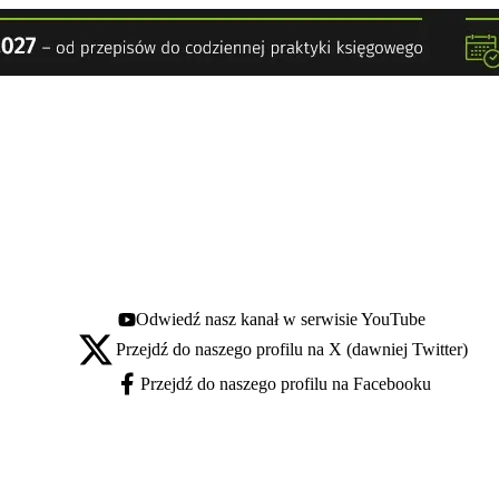
Odwiedź nasz kanał w serwisie YouTube
Youtube - otwiera się w nowej karcie
Przejdź do naszego profilu na X (dawniej Twitter)
X - otwiera się w nowej karcie
Przejdź do naszego profilu na Facebooku
Facebook - otwiera się w nowej karcie