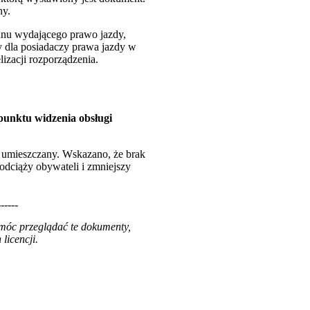
ny.
anu wydającego prawo jazdy,
 dla posiadaczy prawa jazdy w
izacji rozporządzenia.
punktu widzenia obsługi
t umieszczany. Wskazano, że brak
odciąży obywateli i zmniejszy
------
 móc przeglądać te dokumenty,
licencji.