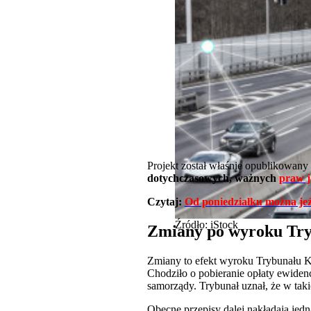
Projekt został właśnie opublikowan
dotychczasowych, ważnych
praw j
Czytaj:
Od poniedziałku można je
Źródło: iStock
Zmiany po wyroku Try
Zmiany to efekt wyroku Trybunału Ko
Chodziło o pobieranie opłaty ewide
samorządy. Trybunał uznał, że w ta
Obecne przepisy dalej nakładają jed