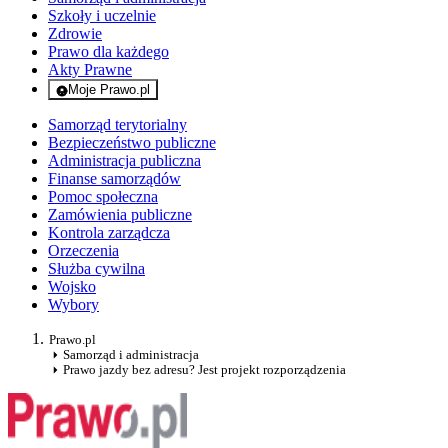
Szkoły i uczelnie
Zdrowie
Prawo dla każdego
Akty Prawne
Moje Prawo.pl
- rejestracja i logowanie do serwisu
Samorząd terytorialny
Bezpieczeństwo publiczne
Administracja publiczna
Finanse samorządów
Pomoc społeczna
Zamówienia publiczne
Kontrola zarządcza
Orzeczenia
Służba cywilna
Wojsko
Wybory
Prawo.pl
Samorząd i administracja
Prawo jazdy bez adresu? Jest projekt rozporządzenia