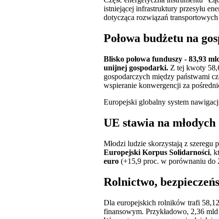
istniejącej infrastruktury przesyłu e
dotycząca rozwiązań transportowych
Połowa budżetu na go
Blisko połowa funduszy - 83,93 m
unijnej gospodarki.
Z tej kwoty 58,
gospodarczych między państwami czł
wspieranie konwergencji za pośredni
Europejski globalny system nawigacji
UE stawia na młodych
Młodzi ludzie skorzystają z szeregu
Europejski Korpus Solidarności
, 
euro
(+15,9 proc. w porównaniu do 2
Rolnictwo, bezpieczeńs
Dla europejskich rolników trafi 58,1
finansowym. Przykładowo, 2,36 mld e