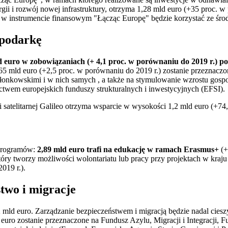
nergii i rozwój nowej infrastruktury, otrzyma 1,28 mld euro (+35 proc. w
 w instrumencie finansowym "Łącząc Europę" będzie korzystać ze śr
spodarkę
ld euro w zobowiązaniach (+ 4,1 proc. w porównaniu do 2019 r.) 
65 mld euro (+2,5 proc. w porównaniu do 2019 r.) zostanie przeznac
onkowskimi i w nich samych , a także na stymulowanie wzrostu gospod
ctwem europejskich funduszy strukturalnych i inwestycyjnych (EFSI).
 satelitarnej Galileo otrzyma wsparcie w wysokości 1,2 mld euro (+74
 programów:
2,89 mld euro trafi na edukację w ramach Erasmus+
(+
który tworzy możliwości wolontariatu lub pracy przy projektach w kraju
019 r.).
two i migracje
2 mld euro. Zarządzanie bezpieczeństwem i migracją będzie nadal cies
uro zostanie przeznaczone na Fundusz Azylu, Migracji i Integracji, 