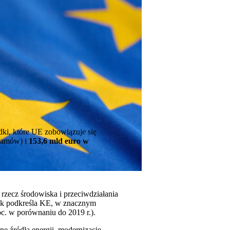
dki, które UE zobowiązuje się
gramów) i
153,6 mld euro w
rzecz środowiska i przeciwdziałania
jak podkreśla KE, w znacznym
oc. w porównaniu do 2019 r.).
e źródła energii, modernizację