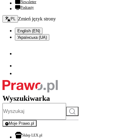
Newsletter
Podcasty
Zmień język - bieżący:
Zmień język strony
PL
English (EN)
Українська (UA)
Wyszukiwarka
Szukaj
Moje Prawo.pl
- rejestracja i logowanie do serwisu
otwiera się w nowej karcie
Sklep LEX.pl