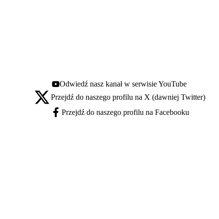
Odwiedź nasz kanał w serwisie YouTube
Youtube - otwiera się w nowej karcie
Przejdź do naszego profilu na X (dawniej Twitter)
X - otwiera się w nowej karcie
Przejdź do naszego profilu na Facebooku
Facebook - otwiera się w nowej karcie