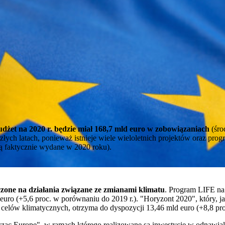
udżet na 2020 r. będzie miał 168,7 mld euro w zobowiązaniach
(śro
łych latach, ponieważ istnieje wiele wieloletnich projektów oraz pro
ną faktycznie wydane w 2020 roku).
czone na działania związane ze zmianami klimatu
. Program LIFE na 
euro (+5,6 proc. w porównaniu do 2019 r.). "Horyzont 2020", który, 
a celów klimatycznych, otrzyma do dyspozycji 13,46 mld euro (+8,8 pr
ząc Europę", w ramach którego realizowane są inwestycje w odnawialn