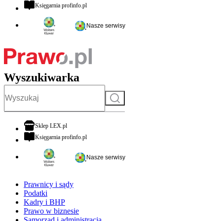
otwiera się w nowej karcie
Księgarnia profinfo.pl
Nasze serwisy
Wyszukiwarka
Szukaj
otwiera się w nowej karcie
Sklep LEX.pl
otwiera się w nowej karcie
Księgarnia profinfo.pl
Nasze serwisy
Prawnicy i sądy
Podatki
Kadry i BHP
Prawo w biznesie
Samorząd i administracja