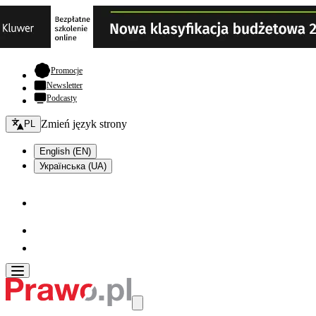
- otwiera się w nowej karcie
Promocje
Newsletter
Podcasty
Zmień język - bieżący:
Zmień język strony
PL
English (EN)
Українська (UA)