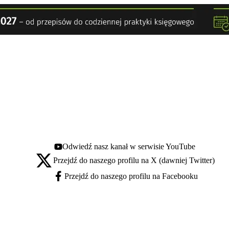
Odwiedź nasz kanał w serwisie YouTube
Youtube - otwiera się w nowej karcie
Przejdź do naszego profilu na X (dawniej Twitter)
X - otwiera się w nowej karcie
Przejdź do naszego profilu na Facebooku
Facebook - otwiera się w nowej karcie