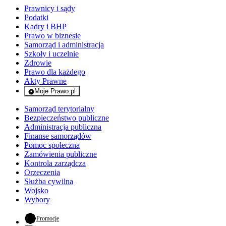
Prawnicy i sądy
Podatki
Kadry i BHP
Prawo w biznesie
Samorząd i administracja
Szkoły i uczelnie
Zdrowie
Prawo dla każdego
Akty Prawne
Moje Prawo.pl
- rejestracja i logowanie do serwisu
Samorząd terytorialny
Bezpieczeństwo publiczne
Administracja publiczna
Finanse samorządów
Pomoc społeczna
Zamówienia publiczne
Kontrola zarządcza
Orzeczenia
Służba cywilna
Wojsko
Wybory
- otwiera się w nowej karcie
Promocje