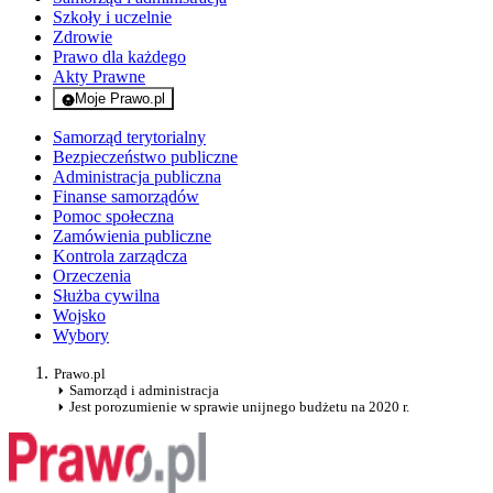
Szkoły i uczelnie
Zdrowie
Prawo dla każdego
Akty Prawne
Moje Prawo.pl
- rejestracja i logowanie do serwisu
Samorząd terytorialny
Bezpieczeństwo publiczne
Administracja publiczna
Finanse samorządów
Pomoc społeczna
Zamówienia publiczne
Kontrola zarządcza
Orzeczenia
Służba cywilna
Wojsko
Wybory
Prawo.pl
Samorząd i administracja
Jest porozumienie w sprawie unijnego budżetu na 2020 r.