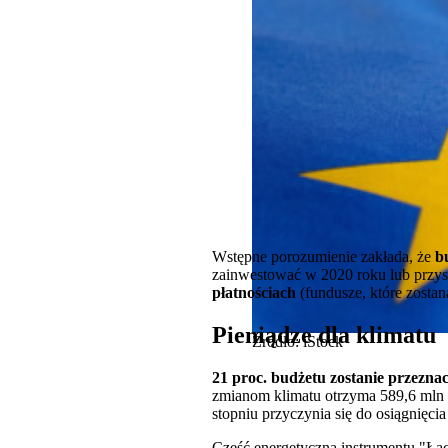
Wstępne porozumienie zakłada, że
b
zainwestować w 2020 roku lub przysz
płatnościach
(fundusze, które zosta
Pieniądze dla klimatu
Źródło: iStock
21 proc. budżetu zostanie przezna
zmianom klimatu otrzyma 589,6 mln 
stopniu przyczynia się do osiągnięci
Część energetyczna instrumentu "Łąc