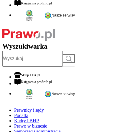
otwiera się w nowej karcie
Księgarnia profinfo.pl
Nasze serwisy
Wyszukiwarka
Szukaj
otwiera się w nowej karcie
Sklep LEX.pl
otwiera się w nowej karcie
Księgarnia profinfo.pl
Nasze serwisy
Prawnicy i sądy
Podatki
Kadry i BHP
Prawo w biznesie
Samorząd i administracja