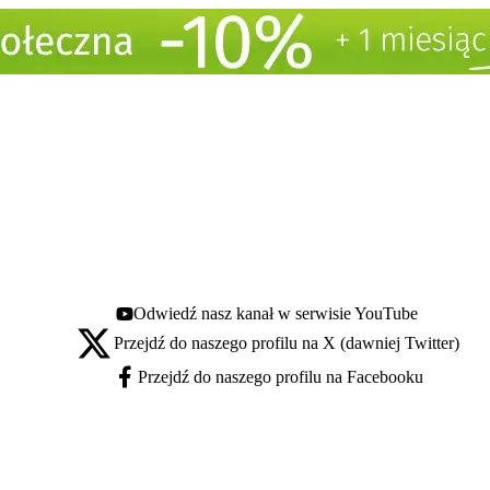
Odwiedź nasz kanał w serwisie YouTube
Youtube - otwiera się w nowej karcie
Przejdź do naszego profilu na X (dawniej Twitter)
X - otwiera się w nowej karcie
Przejdź do naszego profilu na Facebooku
Facebook - otwiera się w nowej karcie