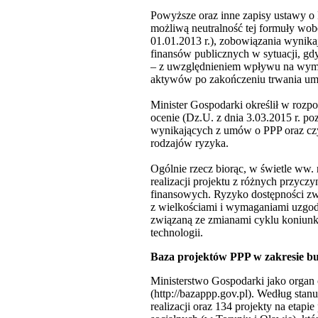
Powyższe oraz inne zapisy ustawy o
możliwą neutralność tej formuły wo
01.01.2013 r.), zobowiązania wynik
finansów publicznych w sytuacji, gd
– z uwzględnieniem wpływu na wymien
aktywów po zakończeniu trwania u
Minister Gospodarki określił w rozp
ocenie (Dz.U. z dnia 3.03.2015 r. p
wynikających z umów o PPP oraz czy
rodzajów ryzyka.
Ogólnie rzecz biorąc, w świetle ww
realizacji projektu z różnych przyc
finansowych. Ryzyko dostępności zw
z wielkościami i wymaganiami uzgod
związaną ze zmianami cyklu koniunk
technologii.
Baza projektów PPP w zakresie 
Ministerstwo Gospodarki jako organ
(http://bazappp.gov.pl). Według stan
realizacji oraz 134 projekty na eta