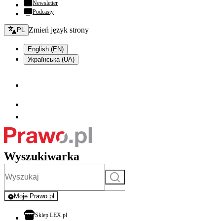
Newsletter
Podcasty
Zmień język - bieżący:
Zmień język strony
PL
English (EN)
Українська (UA)
Wyszukiwarka
Szukaj
Moje Prawo.pl
- rejestracja i logowanie do serwisu
otwiera się w nowej karcie
Sklep LEX.pl