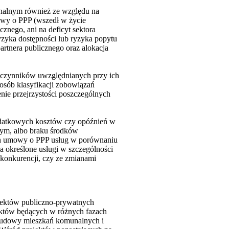
unalnym również ze względu na
awy o PPP (wszedł w życie
nego, ani na deficyt sektora
yzyka dostępności lub ryzyka popytu
rtnera publicznego oraz alokacja
z czynników uwzględnianych przy ich
osób klasyfikacji zobowiązań
ie przejrzystości poszczególnych
dodatkowych kosztów czy opóźnień w
nym, albo braku środków
ach umowy o PPP usług w porównaniu
 określone usługi w szczególności
konkurencji, czy ze zmianami
jektów publiczno-prywatnych
ojektów będących w różnych fazach
y budowy mieszkań komunalnych i