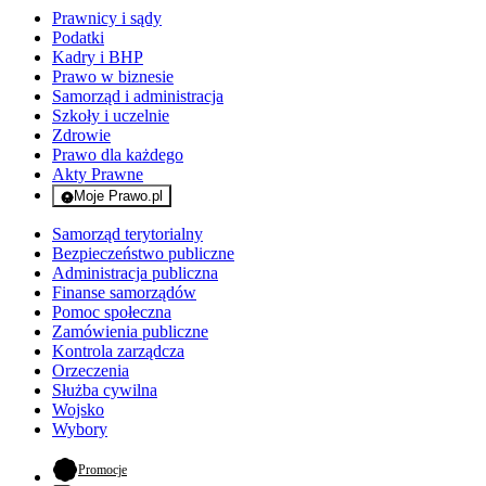
Prawnicy i sądy
Podatki
Kadry i BHP
Prawo w biznesie
Samorząd i administracja
Szkoły i uczelnie
Zdrowie
Prawo dla każdego
Akty Prawne
Moje Prawo.pl
- rejestracja i logowanie do serwisu
Samorząd terytorialny
Bezpieczeństwo publiczne
Administracja publiczna
Finanse samorządów
Pomoc społeczna
Zamówienia publiczne
Kontrola zarządcza
Orzeczenia
Służba cywilna
Wojsko
Wybory
- otwiera się w nowej karcie
Promocje