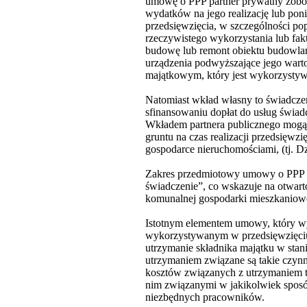
umowę o PPP partner prywatny zobowi
wydatków na jego realizację lub poni
przedsięwzięcia, w szczególności p
rzeczywistego wykorzystania lub fakt
budowę lub remont obiektu budowlan
urządzenia podwyższające jego warto
majątkowym, który jest wykorzystywan
Natomiast wkład własny to świadczen
sfinansowaniu dopłat do usług świad
Wkładem partnera publicznego mogą
gruntu na czas realizacji przedsięwzi
gospodarce nieruchomościami, (tj. Dz
Zakres przedmiotowy umowy o PPP u
świadczenie”, co wskazuje na otwart
komunalnej gospodarki mieszkaniow
Istotnym elementem umowy, który wy
wykorzystywanym w przedsięwzięciu,
utrzymanie składnika majątku w sta
utrzymaniem związane są takie czynn
kosztów związanych z utrzymaniem te
nim związanymi w jakikolwiek sposób
niezbędnych pracowników.