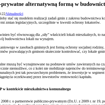
o-prywatne alternatywną formą w budowni
3:22
Aktualności
łoby stać się modelem realizacji zadań gmin z zakresu budownictwa
 zmian legislacyjnych, szczególnie w kwestii ochrony lokatorów.
nien być równowagą dla „siły” właścicieli lokali mieszkalnych, to na
wój budownictwa lokali na wynajem.
kaniowego w zasobach gminnych jest formą ochrony socjalnej rodziny,
mów pozwalających gminom skutecznie kontrolować, czy lokale gmin
lne muszą być wynajmowane na podstawie umów zawieranych na czas 
cznie niemożliwe, co z kolei nie mobilizuje najemców do terminoweg
munalnych jest tak powszechnym problemem, że inwestycje w segmen
iągnięcia oczekiwanej przez inwestorów rentowności kapitału.
P w kontekście mieszkalnictwa komunalnego
 2008 r. o partnerstwie publiczno-prywatnym (Dz.U. z 2009 r. nr 19, po