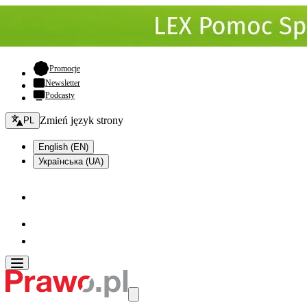
- otwiera się w nowej karcie
Promocje
Newsletter
Podcasty
Zmień język - bieżący:
Zmień język strony
PL
English (EN)
Українська (UA)