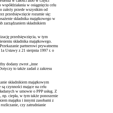
sienia w całości albo w części
o współdziałania w osiągnięciu celu
o zależy przede wszystkim od
ez przedsięwzięcie rozumie się:
posażenie składnika majątkowego w
lub zarządzaniem składnikiem
izację przedsięwzięcia, w tym
iesieniu składnika majątkowego.
Przekazanie partnerowi prywatnemu
 1a Ustawy z 21 sierpnia 1997 r. o
żby dodany zwrot „inne
Dotyczy to także zadań z zakresu
dzanie składnikiem majątkowym
są czynności mające na celu
akładanych w umowie o PPP usług. Z
 np. ciepła, w tym także ponoszenie
ikiem majątku i innymi zasobami z
ozliczanie, czy zatrudnianie