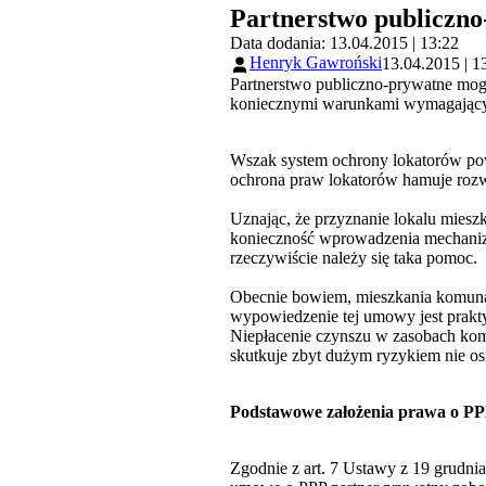
Partnerstwo publiczn
Data dodania: 13.04.2015 | 13:22
Henryk Gawroński
13.04.2015 | 1
Partnerstwo publiczno-prywatne mog
koniecznymi warunkami wymagającymi
Wszak system ochrony lokatorów powi
ochrona praw lokatorów hamuje roz
Uznając, że przyznanie lokalu miesz
konieczność wprowadzenia mechaniz
rzeczywiście należy się taka pomoc.
Obecnie bowiem, mieszkania komuna
wypowiedzenie tej umowy jest prakty
Niepłacenie czynszu w zasobach ko
skutkuje zbyt dużym ryzykiem nie os
Podstawowe założenia prawa o PP
Zgodnie z art. 7 Ustawy z 19 grudnia