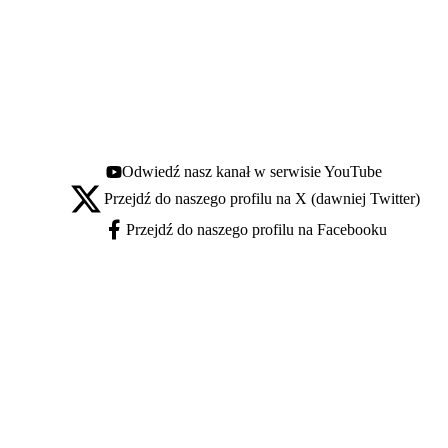
Odwiedź nasz kanał w serwisie YouTube
Youtube - otwiera się w nowej karcie
Przejdź do naszego profilu na X (dawniej Twitter)
X - otwiera się w nowej karcie
Przejdź do naszego profilu na Facebooku
Facebook - otwiera się w nowej karcie