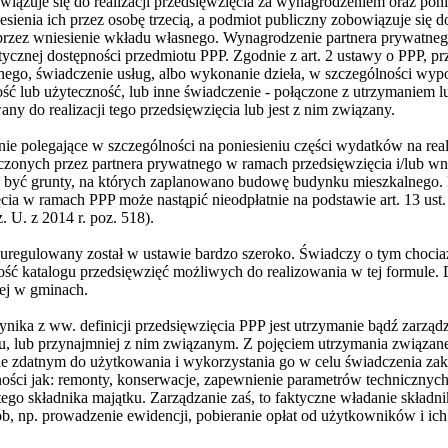
ązuje się do realizacji przedsięwzięcia za wynagrodzeniem oraz ponie
esienia ich przez osobę trzecią, a podmiot publiczny zobowiązuje się d
oprzez wniesienie wkładu własnego. Wynagrodzenie partnera prywatneg
ycznej dostępności przedmiotu PPP. Zgodnie z art. 2 ustawy o PPP, prz
ego, świadczenie usług, albo wykonanie dzieła, w szczególności wy
ść lub użyteczność, lub inne świadczenie - połączone z utrzymaniem 
y do realizacji tego przedsięwzięcia lub jest z nim związany.
ie polegające w szczególności na poniesieniu części wydatków na real
czonych przez partnera prywatnego w ramach przedsięwzięcia i/lub wn
 być grunty, na których zaplanowano budowę budynku mieszkalnego. 
ęcia w ramach PPP może nastąpić nieodpłatnie na podstawie art. 13 ust.
. U. z 2014 r. poz. 518).
regulowany został w ustawie bardzo szeroko. Świadczy o tym chocia
ość katalogu przedsięwzięć możliwych do realizowania w tej formule. 
ej w gminach.
nika z ww. definicji przedsięwzięcia PPP jest utrzymanie bądź zarzą
 lub przynajmniej z nim związanym. Z pojęciem utrzymania związane 
nie zdatnym do użytkowania i wykorzystania go w celu świadczenia z
ości jak: remonty, konserwacje, zapewnienie parametrów technicznych,
go składnika majątku. Zarządzanie zaś, to faktyczne władanie składn
, np. prowadzenie ewidencji, pobieranie opłat od użytkowników i ich r