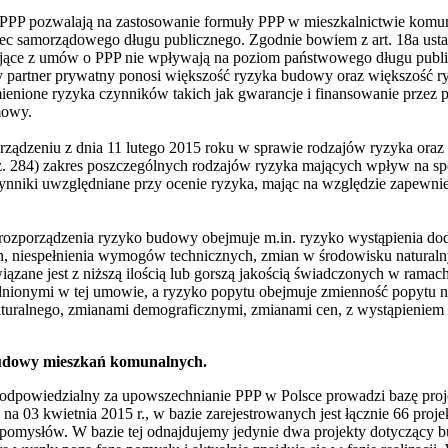
 PPP pozwalają na zastosowanie formuły PPP w mieszkalnictwie kom
bec samorządowego długu publicznego. Zgodnie bowiem z art. 18a ust
ające z umów o PPP nie wpływają na poziom państwowego długu publicz
y partner prywatny ponosi większość ryzyka budowy oraz większość r
ione ryzyka czynników takich jak gwarancje i finansowanie przez pa
mowy.
orządzeniu z dnia 11 lutego 2015 roku w sprawie rodzajów ryzyka ora
oz. 284) zakres poszczególnych rodzajów ryzyka mających wpływ na sp
nniki uwzględniane przy ocenie ryzyka, mając na względzie zapewnien
. rozporządzenia ryzyko budowy obejmuje m.in. ryzyko wystąpienia 
zyn, niespełnienia wymogów technicznych, zmian w środowisku natural
iązane jest z niższą ilością lub gorszą jakością świadczonych w ram
nionymi w tej umowie, a ryzyko popytu obejmuje zmienność popytu na
turalnego, zmianami demograficznymi, zmianami cen, z wystąpieniem 
budowy mieszkań komunalnych.
 odpowiedzialny za upowszechnianie PPP w Polsce prowadzi bazę pro
u na 03 kwietnia 2015 r., w bazie zarejestrowanych jest łącznie 66 pr
pie pomysłów. W bazie tej odnajdujemy jedynie dwa projekty dotycząc