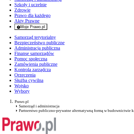
Szkoły i uczelnie
Zdrowie
Prawo dla każdego
Akty Prawne
Moje Prawo.pl
- rejestracja i logowanie do serwisu
Samorząd terytorialny
Bezpieczeństwo publiczne
Administracja publiczna
Finanse samorządów
Pomoc społeczna
Zamówienia publiczne
Kontrola zarządcza
Orzeczenia
Służba cywilna
Wojsko
Wybory
Prawo.pl
Samorząd i administracja
Partnerstwo publiczno-prywatne alternatywną formą w budownictwie