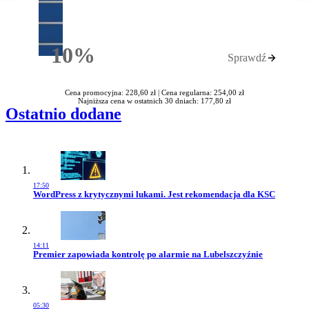
10%
Sprawdź
Rabatu
Cena promocyjna: 228,60 zł |
Cena regularna: 254,00 zł
Najniższa cena w ostatnich 30 dniach: 177,80 zł
Ostatnio dodane
17:50
Przejdź do artykułu:
WordPress z krytycznymi lukami. Jest rekomendacja dla KSC
14:11
Przejdź do artykułu:
Premier zapowiada kontrolę po alarmie na Lubelszczyźnie
05:30