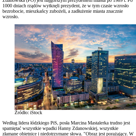
Zdanowska (PO) jest najgorszym prezydentem miasta po 1989 r. Po
1000 dniach rządów wytknęli prezydent, że w tym czasie wzrosło
bezrobocie, mieszkańcy zubożeli, a zadłużenie miasta znacznie
wzrosło.
Źródło: iStock
Według lidera łódzkiego PiS, posła Marcina Mastalerka trudno jest
spamiętać wszystkie wpadki Hanny Zdanowskiej, wszystkie
złamane obietnice i niedotrzymane słowa. "Obraz jest porażający. W