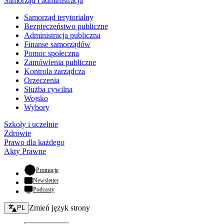
Samorząd i administracja
Samorząd terytorialny
Bezpieczeństwo publiczne
Administracja publiczna
Finanse samorządów
Pomoc społeczna
Zamówienia publiczne
Kontrola zarządcza
Orzeczenia
Służba cywilna
Wojsko
Wybory
Szkoły i uczelnie
Zdrowie
Prawo dla każdego
Akty Prawne
- otwiera się w nowej karcie
Promocje
Newsletter
Podcasty
Zmień język - bieżący:
Zmień język strony
PL