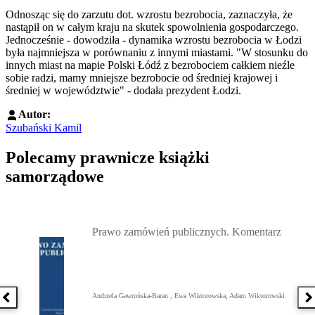
Odnosząc się do zarzutu dot. wzrostu bezrobocia, zaznaczyła, że
nastąpił on w całym kraju na skutek spowolnienia gospodarczego.
Jednocześnie - dowodziła - dynamika wzrostu bezrobocia w Łodzi
była najmniejsza w porównaniu z innymi miastami. "W stosunku do
innych miast na mapie Polski Łódź z bezrobociem całkiem nieźle
sobie radzi, mamy mniejsze bezrobocie od średniej krajowej i
średniej w województwie" - dodała prezydent Łodzi.
Autor:
Szubański Kamil
Polecamy prawnicze książki
samorządowe
Przejdź do: Prawo zamówień publicznych. Komentarz, Andrzela G
Prawo zamówień publicznych. Komentarz
Andrzela Gawrońska-Baran , Ewa Wiktorowska, Adam Wiktorowski
Poprzednia książka
N