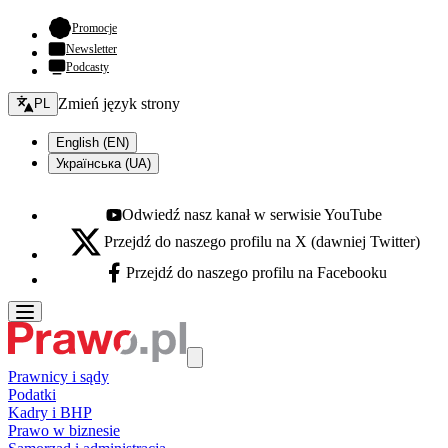
- otwiera się w nowej karcie
Promocje
Newsletter
Podcasty
Zmień język - bieżący:
Zmień język strony
PL
English (EN)
Українська (UA)
Odwiedź nasz kanał w serwisie YouTube
Youtube - otwiera się w nowej karcie
Przejdź do naszego profilu na X (dawniej Twitter)
X - otwiera się w nowej karcie
Przejdź do naszego profilu na Facebooku
Facebook - otwiera się w nowej karcie
Prawnicy i sądy
Podatki
Kadry i BHP
Prawo w biznesie