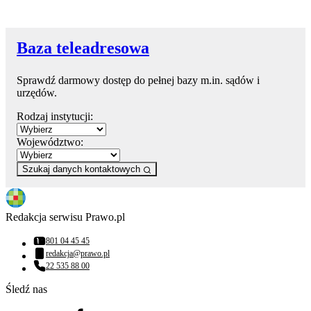
Baza teleadresowa
Sprawdź darmowy dostęp do pełnej bazy m.in. sądów i
urzędów.
Rodzaj instytucji:
Województwo:
Szukaj danych kontaktowych
Redakcja serwisu Prawo.pl
801 04 45 45
Numer telefonu:
redakcja@prawo.pl
Adres email:
22 535 88 00
Numer telefonu:
Śledź nas