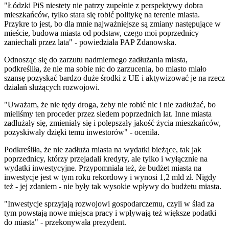
"Łódzki PiS niestety nie patrzy zupełnie z perspektywy dobra
mieszkańców, tylko stara się robić politykę na terenie miasta.
Przykre to jest, bo dla mnie najważniejsze są zmiany następujące w
mieście, budowa miasta od podstaw, czego moi poprzednicy
zaniechali przez lata" - powiedziała PAP Zdanowska.
Odnosząc się do zarzutu nadmiernego zadłużania miasta,
podkreśliła, że nie ma sobie nic do zarzucenia, bo miasto miało
szansę pozyskać bardzo duże środki z UE i aktywizować je na rzecz
działań służących rozwojowi.
"Uważam, że nie tędy droga, żeby nie robić nic i nie zadłużać, bo
mieliśmy ten proceder przez siedem poprzednich lat. Inne miasta
zadłużały się, zmieniały się i polepszały jakość życia mieszkańców,
pozyskiwały dzięki temu inwestorów" - oceniła.
Podkreśliła, że nie zadłuża miasta na wydatki bieżące, tak jak
poprzednicy, którzy przejadali kredyty, ale tylko i wyłącznie na
wydatki inwestycyjne. Przypomniała też, że budżet miasta na
inwestycje jest w tym roku rekordowy i wynosi 1,2 mld zł. Nigdy
też - jej zdaniem - nie były tak wysokie wpływy do budżetu miasta.
"Inwestycje sprzyjają rozwojowi gospodarczemu, czyli w ślad za
tym powstają nowe miejsca pracy i wpływają też większe podatki
do miasta" - przekonywała prezydent.