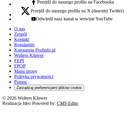
Przejdź do naszego profilu na Facebooku
facebook - otwiera się w nowej karcie
Przejdź do naszego profilu na X (dawniej Twitter)
x - otwiera się w nowej karcie
Odwiedź nasz kanał w serwisie YouTube
youtube - otwiera się w nowej karcie
O nas
Zespół
Kontakt
Regulamin
Księgarnia Profinfo.pl
Wolters Kluwer
FEPI
FPOP
Mapa strony
Polityka prywatności
Pomoc
Zarządzaj preferencjami plików cookie
© 2026 Wolters Kluwer
Realizacja Ideo Powered by:
CMS Edito