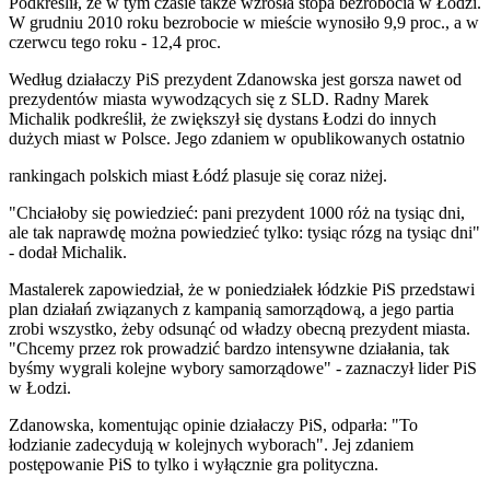
Podkreślił, że w tym czasie także wzrosła stopa bezrobocia w Łodzi.
W grudniu 2010 roku bezrobocie w mieście wynosiło 9,9 proc., a w
czerwcu tego roku - 12,4 proc.
Według działaczy PiS prezydent Zdanowska jest gorsza nawet od
prezydentów miasta wywodzących się z SLD. Radny Marek
Michalik podkreślił, że zwiększył się dystans Łodzi do innych
dużych miast w Polsce. Jego zdaniem w opublikowanych ostatnio
rankingach polskich miast Łódź plasuje się coraz niżej.
"Chciałoby się powiedzieć: pani prezydent 1000 róż na tysiąc dni,
ale tak naprawdę można powiedzieć tylko: tysiąc rózg na tysiąc dni"
- dodał Michalik.
Mastalerek zapowiedział, że w poniedziałek łódzkie PiS przedstawi
plan działań związanych z kampanią samorządową, a jego partia
zrobi wszystko, żeby odsunąć od władzy obecną prezydent miasta.
"Chcemy przez rok prowadzić bardzo intensywne działania, tak
byśmy wygrali kolejne wybory samorządowe" - zaznaczył lider PiS
w Łodzi.
Zdanowska, komentując opinie działaczy PiS, odparła: "To
łodzianie zadecydują w kolejnych wyborach". Jej zdaniem
postępowanie PiS to tylko i wyłącznie gra polityczna.