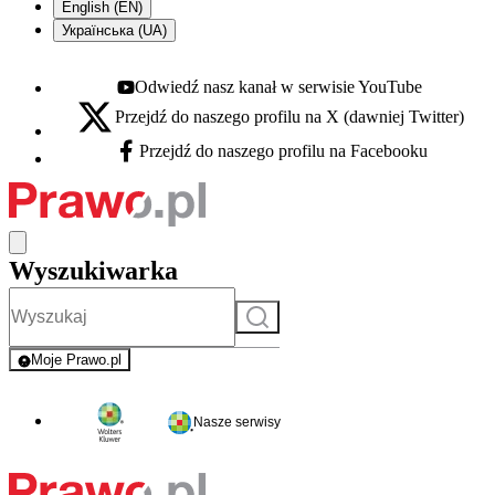
English (EN)
Українська (UA)
Odwiedź nasz kanał w serwisie YouTube
Youtube - otwiera się w nowej karcie
Przejdź do naszego profilu na X (dawniej Twitter)
X - otwiera się w nowej karcie
Przejdź do naszego profilu na Facebooku
Facebook - otwiera się w nowej karcie
Wyszukiwarka
Szukaj
Moje Prawo.pl
- rejestracja i logowanie do serwisu
Nasze serwisy