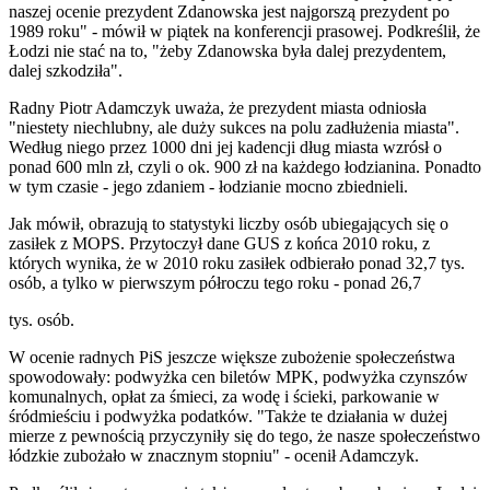
naszej ocenie prezydent Zdanowska jest najgorszą prezydent po
1989 roku" - mówił w piątek na konferencji prasowej. Podkreślił, że
Łodzi nie stać na to, "żeby Zdanowska była dalej prezydentem,
dalej szkodziła".
Radny Piotr Adamczyk uważa, że prezydent miasta odniosła
"niestety niechlubny, ale duży sukces na polu zadłużenia miasta".
Według niego przez 1000 dni jej kadencji dług miasta wzrósł o
ponad 600 mln zł, czyli o ok. 900 zł na każdego łodzianina. Ponadto
w tym czasie - jego zdaniem - łodzianie mocno zbiednieli.
Jak mówił, obrazują to statystyki liczby osób ubiegających się o
zasiłek z MOPS. Przytoczył dane GUS z końca 2010 roku, z
których wynika, że w 2010 roku zasiłek odbierało ponad 32,7 tys.
osób, a tylko w pierwszym półroczu tego roku - ponad 26,7
tys. osób.
W ocenie radnych PiS jeszcze większe zubożenie społeczeństwa
spowodowały: podwyżka cen biletów MPK, podwyżka czynszów
komunalnych, opłat za śmieci, za wodę i ścieki, parkowanie w
śródmieściu i podwyżka podatków. "Także te działania w dużej
mierze z pewnością przyczyniły się do tego, że nasze społeczeństwo
łódzkie zubożało w znacznym stopniu" - ocenił Adamczyk.