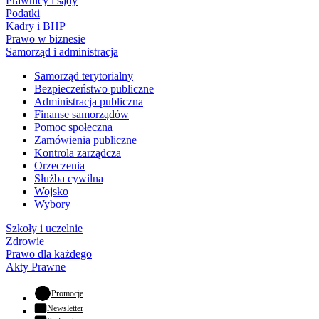
Prawnicy i sądy
Podatki
Kadry i BHP
Prawo w biznesie
Samorząd i administracja
Samorząd terytorialny
Bezpieczeństwo publiczne
Administracja publiczna
Finanse samorządów
Pomoc społeczna
Zamówienia publiczne
Kontrola zarządcza
Orzeczenia
Służba cywilna
Wojsko
Wybory
Szkoły i uczelnie
Zdrowie
Prawo dla każdego
Akty Prawne
- otwiera się w nowej karcie
Promocje
Newsletter