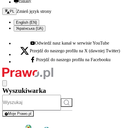
Podcasty
Zmień język - bieżący:
Zmień język strony
PL
English (EN)
Українська (UA)
Odwiedź nasz kanał w serwisie YouTube
Youtube - otwiera się w nowej karcie
Przejdź do naszego profilu na X (dawniej Twitter)
X - otwiera się w nowej karcie
Przejdź do naszego profilu na Facebooku
Facebook - otwiera się w nowej karcie
Wyszukiwarka
Szukaj
Moje Prawo.pl
- rejestracja i logowanie do serwisu