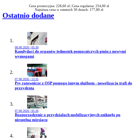
Cena promocyjna: 228,60 zł |
Cena regularna: 254,00 zł
Najniższa cena w ostatnich 30 dniach: 177,80 zł
Ostatnio dodane
08.08.2026 | 05:30
Przejdź do artykułu:
Kandydaci do organów jednostek pomocniczych gmin z nowymi
wymogami
07.08.2026 | 13:35
Przejdź do artykułu:
Psy ratownicze z OSP pomogą innym służbom - nowelizacja trafi do
prezydenta
07.08.2026 | 05:30
Przejdź do artykułu:
Rozporządzenie o przydziałach mobilizacyjnych zniknęło po
niespełna miesiącu