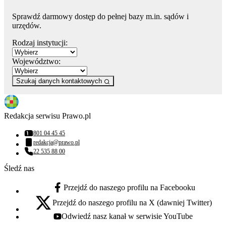
Sprawdź darmowy dostęp do pełnej bazy m.in. sądów i
urzędów.
Rodzaj instytucji:
Województwo:
Szukaj danych kontaktowych
Redakcja serwisu Prawo.pl
801 04 45 45
Numer telefonu:
redakcja@prawo.pl
Adres email:
22 535 88 00
Numer telefonu:
Śledź nas
Przejdź do naszego profilu na Facebooku
facebook - otwiera się w nowej karcie
Przejdź do naszego profilu na X (dawniej Twitter)
x - otwiera się w nowej karcie
Odwiedź nasz kanał w serwisie YouTube
youtube - otwiera się w nowej karcie