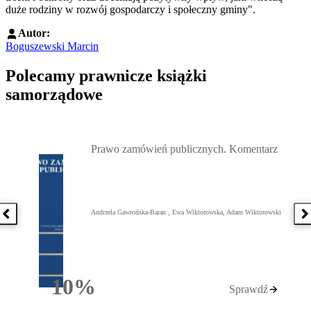
duże rodziny w rozwój gospodarczy i społeczny gminy".
Autor:
Boguszewski Marcin
Polecamy prawnicze książki
samorządowe
Przejdź do: Prawo zamówień publicznych. Komentarz, Andrzela G
Prawo zamówień publicznych. Komentarz
Andrzela Gawrońska-Baran , Ewa Wiktorowska, Adam Wiktorowski
Poprzednia książka
N
10%
Sprawdź
Rabatu