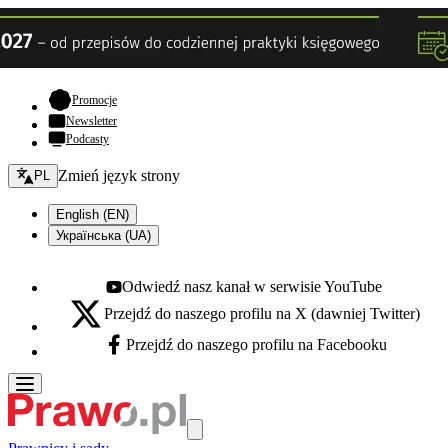
- otwiera się w nowej karcie
Promocje
Newsletter
Podcasty
Zmień język - bieżący:
Zmień język strony
PL
English (EN)
Українська (UA)
Odwiedź nasz kanał w serwisie YouTube
Youtube - otwiera się w nowej karcie
Przejdź do naszego profilu na X (dawniej Twitter)
X - otwiera się w nowej karcie
Przejdź do naszego profilu na Facebooku
Facebook - otwiera się w nowej karcie