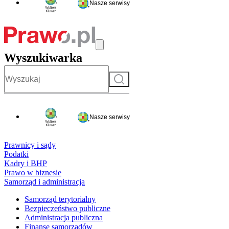
Nasze serwisy
Wyszukiwarka
Szukaj
Nasze serwisy
Prawnicy i sądy
Podatki
Kadry i BHP
Prawo w biznesie
Samorząd i administracja
Samorząd terytorialny
Bezpieczeństwo publiczne
Administracja publiczna
Finanse samorządów