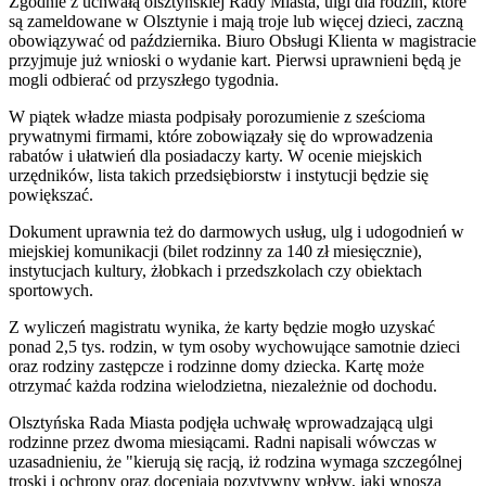
Zgodnie z uchwałą olsztyńskiej Rady Miasta, ulgi dla rodzin, które
są zameldowane w Olsztynie i mają troje lub więcej dzieci, zaczną
obowiązywać od października. Biuro Obsługi Klienta w magistracie
przyjmuje już wnioski o wydanie kart. Pierwsi uprawnieni będą je
mogli odbierać od przyszłego tygodnia.
W piątek władze miasta podpisały porozumienie z sześcioma
prywatnymi firmami, które zobowiązały się do wprowadzenia
rabatów i ułatwień dla posiadaczy karty. W ocenie miejskich
urzędników, lista takich przedsiębiorstw i instytucji będzie się
powiększać.
Dokument uprawnia też do darmowych usług, ulg i udogodnień w
miejskiej komunikacji (bilet rodzinny za 140 zł miesięcznie),
instytucjach kultury, żłobkach i przedszkolach czy obiektach
sportowych.
Z wyliczeń magistratu wynika, że karty będzie mogło uzyskać
ponad 2,5 tys. rodzin, w tym osoby wychowujące samotnie dzieci
oraz rodziny zastępcze i rodzinne domy dziecka. Kartę może
otrzymać każda rodzina wielodzietna, niezależnie od dochodu.
Olsztyńska Rada Miasta podjęła uchwałę wprowadzającą ulgi
rodzinne przez dwoma miesiącami. Radni napisali wówczas w
uzasadnieniu, że "kierują się racją, iż rodzina wymaga szczególnej
troski i ochrony oraz doceniają pozytywny wpływ, jaki wnoszą