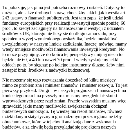
To pokazuje, jak pilna jest potrzeba rozmowy i ustaleń. Dotyczy to
dużych, ale także drobnych spraw, chociażby takich jak kwestia art.
243 ustawy o finansach publicznych. Jest tam zapis, że jeśli udział
funduszy europejskich przy realizacji inwestycji spadnie poniżej 60
proc., to kredyt zaciągnięty na finansowanie inwestycji z udziałem
środków z UE, którego nie liczy się do długu samorządu, przy
spełnieniu wyżej wymienionego wskaźnika, będzie musiał być
uwzględniony w naszym limicie zadłużenia. Inaczej mówiąc, mamy
wtedy mniejsze możliwości finansowania inwestycji kredytem. No
to może przyjmijmy, że do końca tej perspektywy unijnej niech to
będzie nie 60, a 40 lub nawet 30 proc. I wtedy zyskujemy lekki
oddech po to, by sięgnąć po kolejne instrumenty dłużne, żeby nimi
zastąpić brak środków z nadwyżki budżetowej.
Nie możemy się tego rozwiązania doczekać od kilku miesięcy,
mimo że problem zna i minister finansów, i minister rozwoju. To jest
pierwszy przykład. Drugi – w naszych prognozach finansowych na
koniec tego roku i na przyszły rok musimy uwzględniać skutki
wprowadzonych przez rząd zmian. Przede wszystkim musimy więc
sprawdzić, jakie mamy możliwości zwiększenia obciążeń
budżetowych samorządu. Tę wiedzę ma resort finansów, również
dzięki danym statystycznym gromadzonym przez regionalne izby
obrachunkowe, które w tej chwili analizują dane z wykonania
budżetów, a za chwilę będą przyglądać się projektom naszych