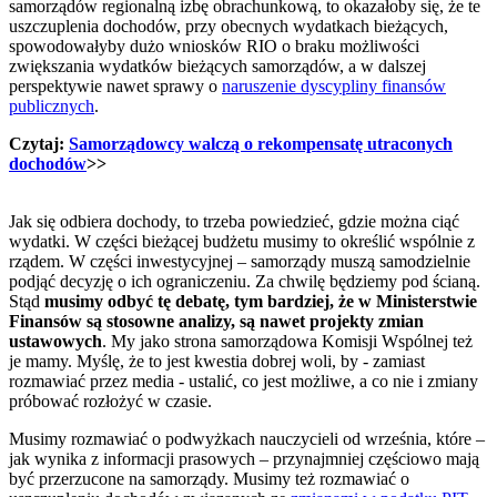
samorządów regionalną izbę obrachunkową, to okazałoby się, że te
uszczuplenia dochodów, przy obecnych wydatkach bieżących,
spowodowałyby dużo wniosków RIO o braku możliwości
zwiększania wydatków bieżących samorządów, a w dalszej
perspektywie nawet sprawy o
naruszenie dyscypliny finansów
publicznych
.
Czytaj:
Samorządowcy walczą o rekompensatę utraconych
dochodów
>>
Jak się odbiera dochody, to trzeba powiedzieć, gdzie można ciąć
wydatki. W części bieżącej budżetu musimy to określić wspólnie z
rządem. W części inwestycyjnej – samorządy muszą samodzielnie
podjąć decyzję o ich ograniczeniu. Za chwilę będziemy pod ścianą.
Stąd
musimy odbyć tę debatę, tym bardziej, że w Ministerstwie
Finansów są stosowne analizy, są nawet projekty zmian
ustawowych
. My jako strona samorządowa Komisji Wspólnej też
je mamy. Myślę, że to jest kwestia dobrej woli, by - zamiast
rozmawiać przez media - ustalić, co jest możliwe, a co nie i zmiany
próbować rozłożyć w czasie.
Musimy rozmawiać o podwyżkach nauczycieli od września, które –
jak wynika z informacji prasowych – przynajmniej częściowo mają
być przerzucone na samorządy. Musimy też rozmawiać o