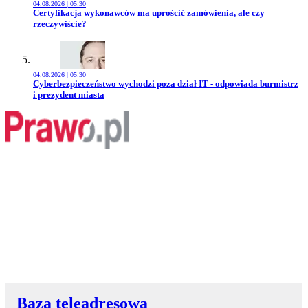
04.08.2026 | 05:30
Przejdź do artykułu:
Certyfikacja wykonawców ma uprościć zamówienia, ale czy
rzeczywiście?
04.08.2026 | 05:30
Przejdź do artykułu:
Cyberbezpieczeństwo wychodzi poza dział IT - odpowiada burmistrz
i prezydent miasta
Baza teleadresowa