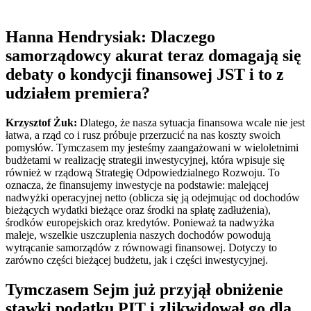
Hanna Hendrysiak: Dlaczego
samorządowcy akurat teraz domagają się
debaty o kondycji finansowej JST i to z
udziałem premiera?
Krzysztof Żuk:
Dlatego, że nasza sytuacja finansowa wcale nie jest
łatwa, a rząd co i rusz próbuje przerzucić na nas koszty swoich
pomysłów. Tymczasem my jesteśmy zaangażowani w wieloletnimi
budżetami w realizację strategii inwestycyjnej, która wpisuje się
również w rządową Strategię Odpowiedzialnego Rozwoju. To
oznacza, że finansujemy inwestycje na podstawie: malejącej
nadwyżki operacyjnej netto (oblicza się ją odejmując od dochodów
bieżących wydatki bieżące oraz środki na spłatę zadłużenia),
środków europejskich oraz kredytów. Ponieważ ta nadwyżka
maleje, wszelkie uszczuplenia naszych dochodów powodują
wytrącanie samorządów z równowagi finansowej. Dotyczy to
zarówno części bieżącej budżetu, jak i części inwestycyjnej.
Tymczasem Sejm już przyjął obniżenie
stawki podatku PIT i zlikwidował go dla