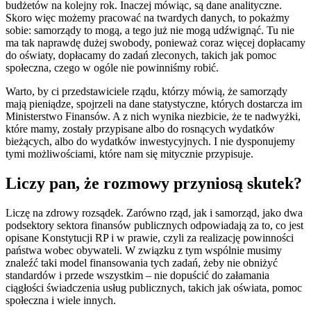
budżetów na kolejny rok. Inaczej mówiąc, są dane analityczne.
Skoro więc możemy pracować na twardych danych, to pokażmy
sobie: samorządy to mogą, a tego już nie mogą udźwignąć. Tu nie
ma tak naprawdę dużej swobody, ponieważ coraz więcej dopłacamy
do oświaty, dopłacamy do zadań zleconych, takich jak pomoc
społeczna, czego w ogóle nie powinniśmy robić.
Warto, by ci przedstawiciele rządu, którzy mówią, że samorządy
mają pieniądze, spojrzeli na dane statystyczne, których dostarcza im
Ministerstwo Finansów. A z nich wynika niezbicie, że te nadwyżki,
które mamy, zostały przypisane albo do rosnących wydatków
bieżących, albo do wydatków inwestycyjnych. I nie dysponujemy
tymi możliwościami, które nam się mitycznie przypisuje.
Liczy pan, że rozmowy przyniosą skutek?
Liczę na zdrowy rozsądek. Zarówno rząd, jak i samorząd, jako dwa
podsektory sektora finansów publicznych odpowiadają za to, co jest
opisane Konstytucji RP i w prawie, czyli za realizację powinności
państwa wobec obywateli. W związku z tym wspólnie musimy
znaleźć taki model finansowania tych zadań, żeby nie obniżyć
standardów i przede wszystkim – nie dopuścić do załamania
ciągłości świadczenia usług publicznych, takich jak oświata, pomoc
społeczna i wiele innych.