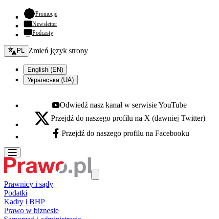
- otwiera się w nowej karcie
Promocje
Newsletter
Podcasty
Zmień język - bieżący:
Zmień język strony
PL
English (EN)
Українська (UA)
Odwiedź nasz kanał w serwisie YouTube
Youtube - otwiera się w nowej karcie
Przejdź do naszego profilu na X (dawniej Twitter)
X - otwiera się w nowej karcie
Przejdź do naszego profilu na Facebooku
Facebook - otwiera się w nowej karcie
Prawnicy i sądy
Podatki
Kadry i BHP
Prawo w biznesie