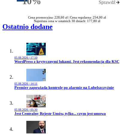
10%
Sprawdź
Rabatu
Cena promocyjna: 228,60 zł |
Cena regularna: 254,00 zł
Najniższa cena w ostatnich 30 dniach: 177,80 zł
Ostatnio dodane
05.08.2026 | 17:50
Przejdź do artykułu:
WordPress z krytycznymi lukami. Jest rekomendacja dla KSC
05.08.2026 | 14:11
Przejdź do artykułu:
Premier zapowiada kontrolę po alarmie na Lubelszczyźnie
05.08.2026 | 05:30
Przejdź do artykułu:
Jest Centralny Rejestr Umów, tylko... czym jest umowa