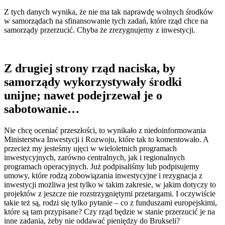
Z tych danych wynika, że nie ma tak naprawdę wolnych środków
w samorządach na sfinansowanie tych zadań, które rząd chce na
samorządy przerzucić. Chyba że zrezygnujemy z inwestycji.
Z drugiej strony rząd naciska, by
samorządy wykorzystywały środki
unijne; nawet podejrzewał je o
sabotowanie…
Nie chcę oceniać przeszłości, to wynikało z niedoinformowania
Ministerstwa Inwestycji i Rozwoju, które tak to komentowało. A
przecież my jesteśmy ujęci w wieloletnich programach
inwestycyjnych, zarówno centralnych, jak i regionalnych
programach operacyjnych. Już podpisaliśmy lub podpisujemy
umowy, które rodzą zobowiązania inwestycyjne i rezygnacja z
inwestycji możliwa jest tylko w takim zakresie, w jakim dotyczy to
projektów z jeszcze nie rozstrzygniętymi przetargami. I oczywiście
takie też są, rodzi się tylko pytanie – co z funduszami europejskimi,
które są tam przypisane? Czy rząd będzie w stanie przerzucić je na
inne zadania, żeby nie oddawać pieniędzy do Brukseli?