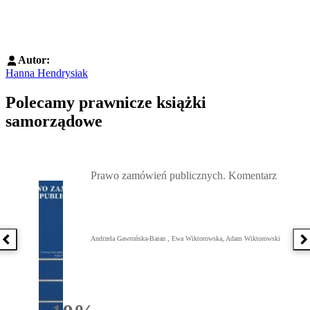
Autor:
Hanna Hendrysiak
Polecamy prawnicze książki
samorządowe
Przejdź do: Prawo zamówień publicznych. Komentarz, Andrzela G
Prawo zamówień publicznych. Komentarz
Andrzela Gawrońska-Baran , Ewa Wiktorowska, Adam Wiktorowski
Poprzednia książka
N