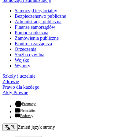
Samorząd i administracja
Samorząd terytorialny
Bezpieczeństwo publiczne
Administracja publiczna
Finanse samorządów
Pomoc społeczna
Zamówienia publiczne
Kontrola zarządcza
Orzeczenia
Służba cywilna
Wojsko
Wybory
Szkoły i uczelnie
Zdrowie
Prawo dla każdego
Akty Prawne
- otwiera się w nowej karcie
Promocje
Newsletter
Podcasty
Zmień język - bieżący:
Zmień język strony
PL