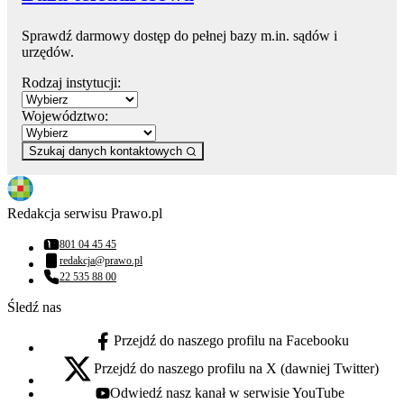
Sprawdź darmowy dostęp do pełnej bazy m.in. sądów i
urzędów.
Rodzaj instytucji:
Województwo:
Szukaj danych kontaktowych
Redakcja serwisu Prawo.pl
801 04 45 45
Numer telefonu:
redakcja@prawo.pl
Adres email:
22 535 88 00
Numer telefonu:
Śledź nas
Przejdź do naszego profilu na Facebooku
facebook - otwiera się w nowej karcie
Przejdź do naszego profilu na X (dawniej Twitter)
x - otwiera się w nowej karcie
Odwiedź nasz kanał w serwisie YouTube
youtube - otwiera się w nowej karcie