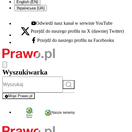
English (EN)
Українська (UA)
Odwiedź nasz kanał w serwisie YouTube
Youtube - otwiera się w nowej karcie
Przejdź do naszego profilu na X (dawniej Twitter)
X - otwiera się w nowej karcie
Przejdź do naszego profilu na Facebooku
Facebook - otwiera się w nowej karcie
Wyszukiwarka
Szukaj
Moje Prawo.pl
- rejestracja i logowanie do serwisu
Nasze serwisy