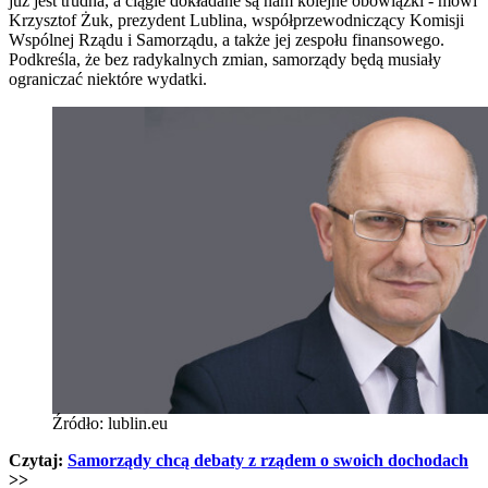
już jest trudna, a ciągle dokładane są nam kolejne obowiązki - mówi
Krzysztof Żuk, prezydent Lublina, współprzewodniczący Komisji
Wspólnej Rządu i Samorządu, a także jej zespołu finansowego.
Podkreśla, że bez radykalnych zmian, samorządy będą musiały
ograniczać niektóre wydatki.
Źródło: lublin.eu
Czytaj:
Samorządy chcą debaty z rządem o swoich dochodach
>>