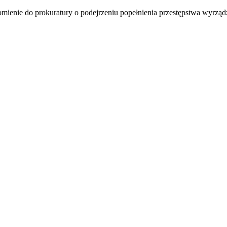
mienie do prokuratury o podejrzeniu popełnienia przestępstwa wyrzą
awrońska-Baran , Ewa Wiktorowska, Adam Wiktorowski - otwiera się