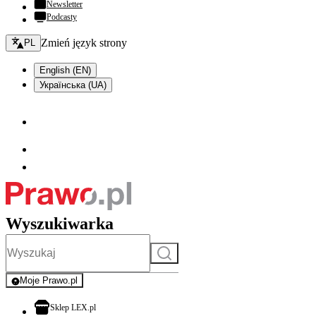
Newsletter
Podcasty
Zmień język - bieżący:
Zmień język strony
PL
English (EN)
Українська (UA)
Wyszukiwarka
Szukaj
Moje Prawo.pl
- rejestracja i logowanie do serwisu
otwiera się w nowej karcie
Sklep LEX.pl