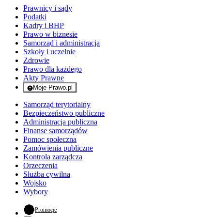
Prawnicy i sądy
Podatki
Kadry i BHP
Prawo w biznesie
Samorząd i administracja
Szkoły i uczelnie
Zdrowie
Prawo dla każdego
Akty Prawne
Moje Prawo.pl
- rejestracja i logowanie do serwisu
Samorząd terytorialny
Bezpieczeństwo publiczne
Administracja publiczna
Finanse samorządów
Pomoc społeczna
Zamówienia publiczne
Kontrola zarządcza
Orzeczenia
Służba cywilna
Wojsko
Wybory
- otwiera się w nowej karcie
Promocje