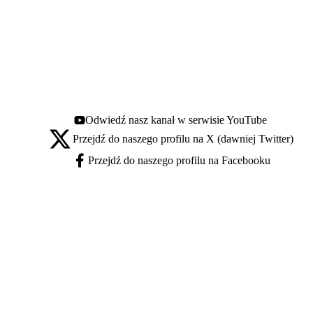
Odwiedź nasz kanał w serwisie YouTube
Youtube - otwiera się w nowej karcie
Przejdź do naszego profilu na X (dawniej Twitter)
X - otwiera się w nowej karcie
Przejdź do naszego profilu na Facebooku
Facebook - otwiera się w nowej karcie