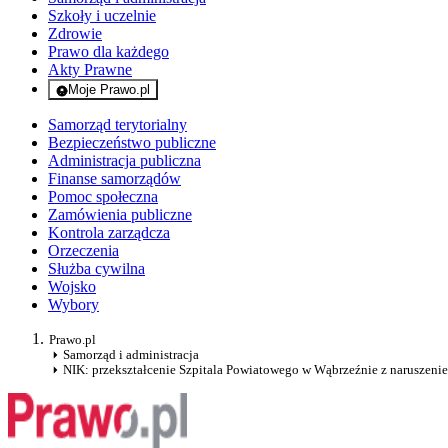
Szkoły i uczelnie
Zdrowie
Prawo dla każdego
Akty Prawne
Moje Prawo.pl
- rejestracja i logowanie do serwisu
Samorząd terytorialny
Bezpieczeństwo publiczne
Administracja publiczna
Finanse samorządów
Pomoc społeczna
Zamówienia publiczne
Kontrola zarządcza
Orzeczenia
Służba cywilna
Wojsko
Wybory
Prawo.pl
Samorząd i administracja
NIK: przekształcenie Szpitala Powiatowego w Wąbrzeźnie z naruszeni