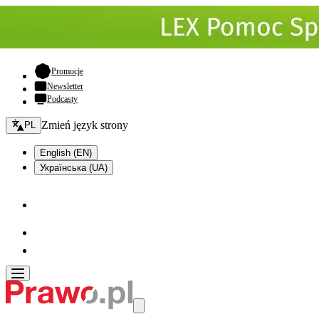
- otwiera się w nowej karcie
Promocje
Newsletter
Podcasty
Zmień język - bieżący:
Zmień język strony
PL
English (EN)
Українська (UA)