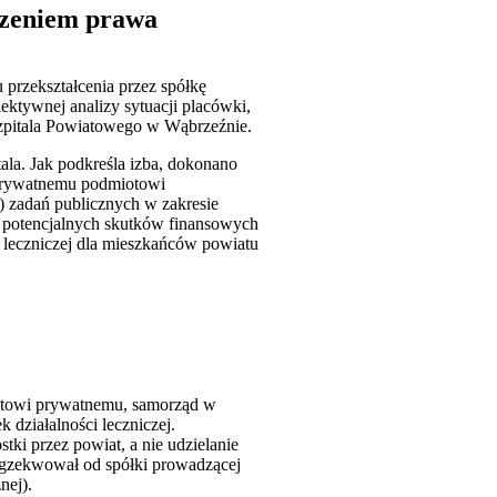
szeniem prawa
przekształcenia przez spółkę
ektywnej analizy sytuacji placówki,
Szpitala Powiatowego w Wąbrzeźnie.
ala. Jak podkreśla izba, dokonano
 prywatnemu podmiotowi
) zadań publicznych w zakresie
ą potencjalnych skutków finansowych
 leczniczej dla mieszkańców powiatu
iotowi prywatnemu, samorząd w
 działalności leczniczej.
tki przez powiat, a nie udzielanie
 egzekwował od spółki prowadzącej
nej).