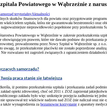
Szpitala Powiatowego w Wąbrzeźnie z naru
amorząd terytorialny
Aktualności
alnych skutków finansowych dla powiatu oraz przygotowanie programu 
łaścicielem szpitala, która nie gwarantowała bezstronności oraz obi
i najpoważniejsze nieprawidłowości popełnione przy przekształceniu 
Starostwa Powiatowego w Wąbrzeźnie w zakresie przekształcenia szpit
ie obowiązującym prawem, które nie dawało podstaw do przekazania
drowotnej, prowadzonemu przez Nowy Szpital w Wąbrzeźnie sp. z o.o.
 uwagę, że przekształcenie placówki nie zostało poprzedzone analiz
 Nie rozważano też zagrożeń związanych z ograniczeniem działalności
tyczących samorządu?
 Twoja praca stanie się łatwiejsza
kreśla, iż pomimo przekształcenia szpitala i przekazania zadań podm
akład opieki zdrowotnej, choć od 2011 r. ZOZ zaprzestał jakiejkolwiek
icznego zakładu było więc uniknięcie przejęcia zadłużenia tej jednos
nie sprawował też właściwie nadzoru nad ZOZ (nie naliczał oraz nie
, a także wynagrodzenia za
bezumowne korzystanie
z aparatury medycz