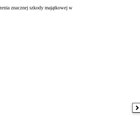
dzenia znacznej szkody majątkowej w
 w nowym oknie
N