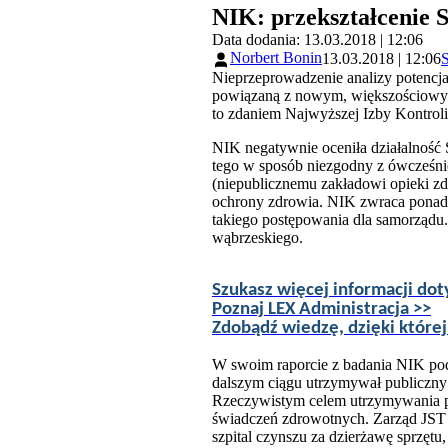
NIK: przekształcenie 
Data dodania: 13.03.2018 | 12:06
Norbert Bonin
13.03.2018 | 12:06
S
Nieprzeprowadzenie analizy potencj
powiązaną z nowym, większościowym w
to zdaniem Najwyższej Izby Kontrol
NIK negatywnie oceniła działalność 
tego w sposób niezgodny z ówcześn
(niepublicznemu zakładowi opieki z
ochrony zdrowia. NIK zwraca ponadto
takiego postępowania dla samorządu.
wąbrzeskiego.
Szukasz więcej informacji do
Poznaj LEX Administracja >>
Zdobądź wiedzę, dzięki której
W swoim raporcie z badania NIK pod
dalszym ciągu utrzymywał publiczny z
Rzeczywistym celem utrzymywania publ
świadczeń zdrowotnych. Zarząd JST 
szpital czynszu za dzierżawę sprzętu