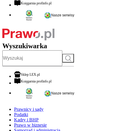
otwiera się w nowej karcie
Księgarnia profinfo.pl
Nasze serwisy
Wyszukiwarka
Szukaj
otwiera się w nowej karcie
Sklep LEX.pl
otwiera się w nowej karcie
Księgarnia profinfo.pl
Nasze serwisy
Prawnicy i sądy
Podatki
Kadry i BHP
Prawo w biznesie
Samorząd i administracja