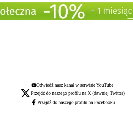
Odwiedź nasz kanał w serwisie YouTube
Youtube - otwiera się w nowej karcie
Przejdź do naszego profilu na X (dawniej Twitter)
X - otwiera się w nowej karcie
Przejdź do naszego profilu na Facebooku
Facebook - otwiera się w nowej karcie