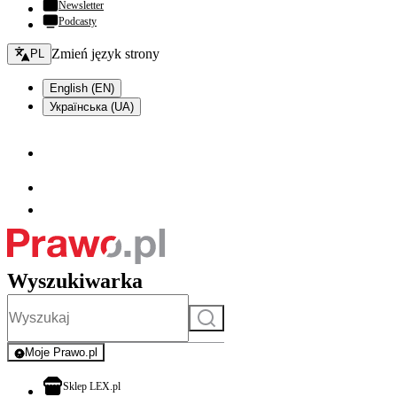
Newsletter
Podcasty
Zmień język - bieżący:
Zmień język strony
PL
English (EN)
Українська (UA)
Wyszukiwarka
Szukaj
Moje Prawo.pl
- rejestracja i logowanie do serwisu
otwiera się w nowej karcie
Sklep LEX.pl