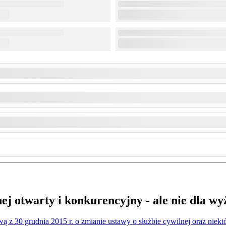
ej otwarty i konkurencyjny - ale nie dla wy
wą z 30 grudnia 2015 r. o zmianie ustawy o służbie cywilnej oraz niek