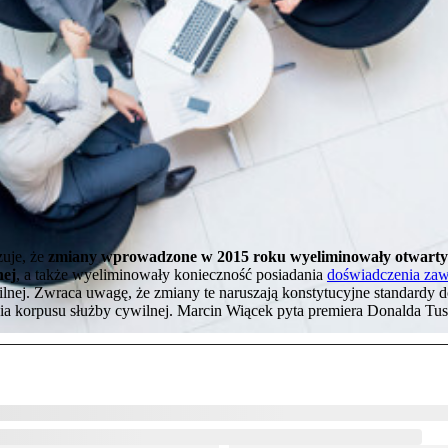
uje, że
zmiany wprowadzone w 2015 roku wyeliminowały otwarty 
nej
, a także wyeliminowały konieczność posiadania
doświadczenia z
lnej. Zwraca uwagę, że zmiany te naruszają konstytucyjne standardy 
ia korpusu służby cywilnej. Marcin Wiącek pyta premiera Donalda Tusk