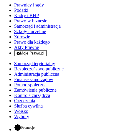
Prawnicy i sądy
Podatki
Kadry i BHP
Prawo w biznesie
Samorząd i administracja
Szkoły i uczelnie
Zdrowie
Prawo dla każdego
Akty Prawne
Moje Prawo.pl
- rejestracja i logowanie do serwisu
Samorząd terytorialny
Bezpieczeństwo publiczne
Administracja publiczna
Finanse samorządów
Pomoc społeczna
Zamówienia publiczne
Kontrola zarządcza
Orzeczenia
Służba cywilna
Wojsko
Wybory
- otwiera się w nowej karcie
Promocje