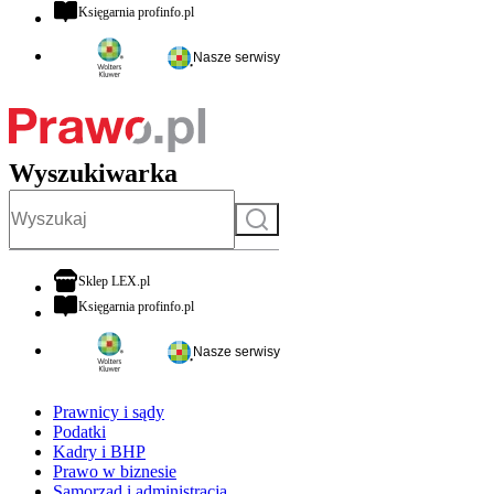
otwiera się w nowej karcie
Księgarnia profinfo.pl
Nasze serwisy
Wyszukiwarka
Szukaj
otwiera się w nowej karcie
Sklep LEX.pl
otwiera się w nowej karcie
Księgarnia profinfo.pl
Nasze serwisy
Prawnicy i sądy
Podatki
Kadry i BHP
Prawo w biznesie
Samorząd i administracja