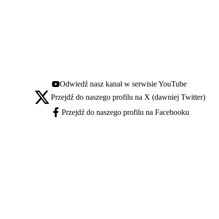
Odwiedź nasz kanał w serwisie YouTube
Youtube - otwiera się w nowej karcie
Przejdź do naszego profilu na X (dawniej Twitter)
X - otwiera się w nowej karcie
Przejdź do naszego profilu na Facebooku
Facebook - otwiera się w nowej karcie