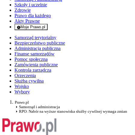
Szkoły i uczelnie
Zdrowie
Prawo dla każdego
Akty Prawne
Moje Prawo.pl
- rejestracja i logowanie do serwisu
Samorząd terytorialny
Bezpieczeństwo publiczne
Administracja publiczna
Finanse samorządów
Pomoc społeczna
Zamówienia publiczne
Kontrola zarządcza
Orzeczenia
Służba cywilna
Wojsko
Wybory
Prawo.pl
Samorząd i administracja
RPO: Nabór na wyższe stanowiska służby cywilnej wymaga zmian