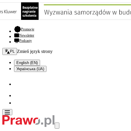
- otwiera się w nowej karcie
Promocje
Newsletter
Podcasty
Zmień język - bieżący:
Zmień język strony
PL
English (EN)
Українська (UA)