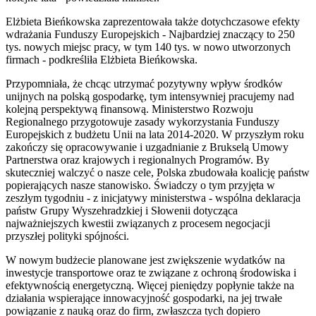
Elżbieta Bieńkowska zaprezentowała także dotychczasowe efekty
wdrażania Funduszy Europejskich - Najbardziej znaczący to 250
tys. nowych miejsc pracy, w tym 140 tys. w nowo utworzonych
firmach - podkreśliła Elżbieta Bieńkowska.
Przypomniała, że chcąc utrzymać pozytywny wpływ środków
unijnych na polską gospodarkę, tym intensywniej pracujemy nad
kolejną perspektywą finansową. Ministerstwo Rozwoju
Regionalnego przygotowuje zasady wykorzystania Funduszy
Europejskich z budżetu Unii na lata 2014-2020. W przyszłym roku
zakończy się opracowywanie i uzgadnianie z Brukselą Umowy
Partnerstwa oraz krajowych i regionalnych Programów. By
skuteczniej walczyć o nasze cele, Polska zbudowała koalicję państw
popierających nasze stanowisko. Świadczy o tym przyjęta w
zeszłym tygodniu - z inicjatywy ministerstwa - wspólna deklaracja
państw Grupy Wyszehradzkiej i Słowenii dotycząca
najważniejszych kwestii związanych z procesem negocjacji
przyszłej polityki spójności.
W nowym budżecie planowane jest zwiększenie wydatków na
inwestycje transportowe oraz te związane z ochroną środowiska i
efektywnością energetyczną. Więcej pieniędzy popłynie także na
działania wspierające innowacyjność gospodarki, na jej trwałe
powiązanie z nauką oraz do firm, zwłaszcza tych dopiero