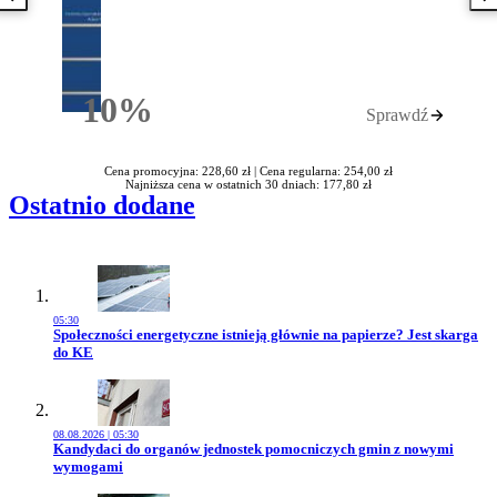
Poprzednia książka
N
10%
Sprawdź
Rabatu
Cena promocyjna: 228,60 zł |
Cena regularna: 254,00 zł
Najniższa cena w ostatnich 30 dniach: 177,80 zł
Ostatnio dodane
05:30
Przejdź do artykułu:
Społeczności energetyczne istnieją głównie na papierze? Jest skarga
do KE
08.08.2026 | 05:30
Przejdź do artykułu:
Kandydaci do organów jednostek pomocniczych gmin z nowymi
wymogami