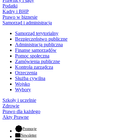
Prawnicy i sądy
Podatki
Kadry i BHP
Prawo w biznesie
Samorząd i administracja
Samorząd terytorialny
Bezpieczeństwo publiczne
Administracja publiczna
Finanse samorządów
Pomoc społeczna
Zamówienia publiczne
Kontrola zarządcza
Orzeczenia
Służba cywilna
Wojsko
Wybory
Szkoły i uczelnie
Zdrowie
Prawo dla każdego
Akty Prawne
- otwiera się w nowej karcie
Promocje
Newsletter