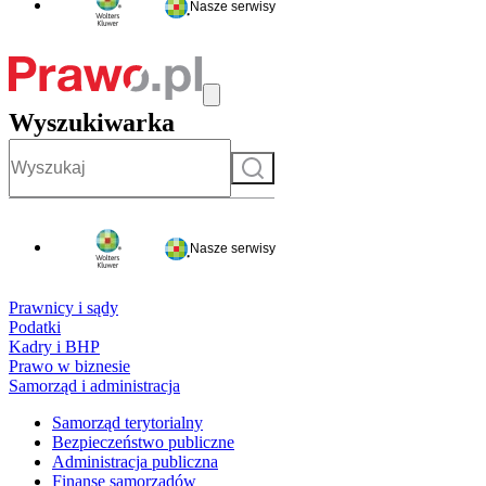
Nasze serwisy
Wyszukiwarka
Szukaj
Nasze serwisy
Prawnicy i sądy
Podatki
Kadry i BHP
Prawo w biznesie
Samorząd i administracja
Samorząd terytorialny
Bezpieczeństwo publiczne
Administracja publiczna
Finanse samorządów