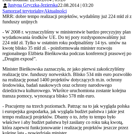
Justyna Gryczka-Jezierska
22.08.2014 | 03:20
Samorząd terytorialny
Aktualności
MRR: dobre tempo realizacji projektów, wydaliśmy już 224 mld zł z
funduszy unijnych
- W 2008 r. wyznaczyliśmy w ministerstwie bardzo precyzyjny plan
wydatkowania środków UE. Do tej pory rozdysponowaliśmy już
224 mld zł. Tylko w ostatnim roku podpisaliśmy 14 tys. umów na
kwotę blisko 35 mld zł. - poinformowała minister rozwoju
regionalnego Elżbieta Bieńkowska podczas konferencji prasowej po
„Drugim exposé”.
Minister Bieńkowska zaznaczyła, ze jako pierwsi zakończyliśmy
realizację tzw. funduszy norweskich. Blisko 534 mln euro pozwoliło
na realizację ponad 1400 projektów dotyczących m.in. ochrony
środowiska, badań naukowych oraz ochrony narodowego
dziedzictwa kulturowego. Wkrótce uruchomiona zostanie kolejna
transza pomocy, wynosząca blisko 578 mln euro.
- Pracujemy na trzech poziomach. Patrząc na to jak wygląda polska
i europejska gospodarka, jak wygląda budżet państwa i jakie jest
tempo realizacji projektów. Dbamy o to, żeby to tempo było
właściwe i aby budżet państwa był zasilany co roku taką kwotą,
która zapewni funkcjonowanie i realizację projektów jeszcze przez
kolejne lata - powiedziała minister.