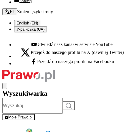
Podcasty
Zmień język - bieżący:
Zmień język strony
PL
English (EN)
Українська (UA)
Odwiedź nasz kanał w serwisie YouTube
Youtube - otwiera się w nowej karcie
Przejdź do naszego profilu na X (dawniej Twitter)
X - otwiera się w nowej karcie
Przejdź do naszego profilu na Facebooku
Facebook - otwiera się w nowej karcie
Wyszukiwarka
Szukaj
Moje Prawo.pl
- rejestracja i logowanie do serwisu