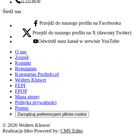
22 535 88 00
Numer telefonu:
Śledź nas
Przejdź do naszego profilu na Facebooku
facebook - otwiera się w nowej karcie
Przejdź do naszego profilu na X (dawniej Twitter)
x - otwiera się w nowej karcie
Odwiedź nasz kanał w serwisie YouTube
youtube - otwiera się w nowej karcie
O nas
Zespół
Kontakt
Regulamin
Księgarnia Profinfo.pl
Wolters Kluwer
FEPI
FPOP
Mapa strony
Polityka prywatności
Pomoc
Zarządzaj preferencjami plików cookie
© 2026 Wolters Kluwer
Realizacja Ideo Powered by:
CMS Edito