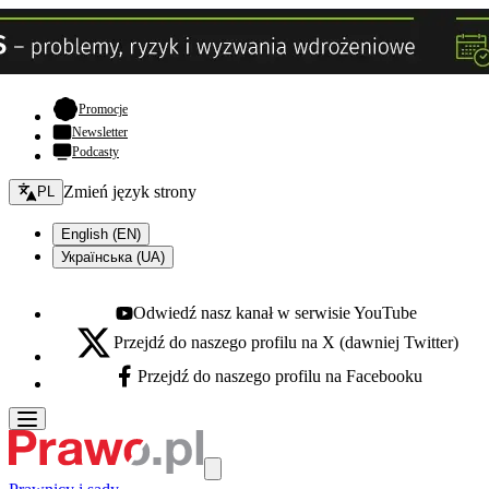
- otwiera się w nowej karcie
Promocje
Newsletter
Podcasty
Zmień język - bieżący:
Zmień język strony
PL
English (EN)
Українська (UA)
Odwiedź nasz kanał w serwisie YouTube
Youtube - otwiera się w nowej karcie
Przejdź do naszego profilu na X (dawniej Twitter)
X - otwiera się w nowej karcie
Przejdź do naszego profilu na Facebooku
Facebook - otwiera się w nowej karcie