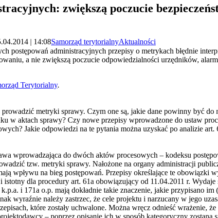
tracyjnych: zwiększą poczucie bezpieczeńs
.04.2014 | 14:08
Samorząd terytorialny
Aktualności
h postępowań administracyjnych przepisy o metrykach błędnie interpr
sowaniu, a nie zwiększą poczucie odpowiedzialności urzędników, alar
orząd Terytorialny
.
e prowadzić metryki sprawy. Czym one są, jakie dane powinny być do 
aku w aktach sprawy? Czy nowe przepisy wprowadzone do ustaw proc
ych? Jakie odpowiedzi na te pytania można uzyskać po analizie art. 66a
stawa wprowadzająca do dwóch aktów procesowych – kodeksu postępow
owadzić tzw. metryki sprawy. Nałożone na organy administracji publi
 mają wpływu na bieg postępowań. Przepisy określające te obowiązki w
i istotny dla procedury art. 61a obowiązujący od 11.04.2011 r. Wydaje 
a k.p.a. i 171a o.p. mają dokładnie takie znaczenie, jakie przypisano im 
nak wyraźnie należy zastrzec, że cele projektu i narzucany w jego uz
zepisach, które zostały uchwalone. Można wręcz odnieść wrażenie, że u
e projektodawcy – poprzez opisanie ich w sposób kategoryczny zostan