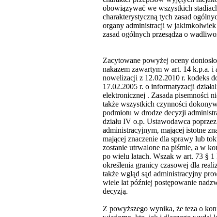
obowiązywać we wszystkich stadiach
charakterystyczną tych zasad ogólny
organy administracji w jakimkolwiek
zasad ogólnych przesądza o wadliwoś
Zacytowane powyżej oceny doniosłoś
nakazem zawartym w art. 14 k.p.a. i 
nowelizacji z 12.02.2010 r. kodeks 
17.02.2005 r. o informatyzacji dzia
elektronicznej . Zasada pisemności 
także wszystkich czynności dokonyw
podmiotu w drodze decyzji administrac
działu IV o.p. Ustawodawca poprzez
administracyjnym, mającej istotne z
mającej znaczenie dla sprawy lub to
zostanie utrwalone na piśmie, a w k
po wielu latach. Wszak w art. 73 § 1
określenia granicy czasowej dla rea
także wgląd sąd administracyjny pr
wiele lat później postępowanie nad
decyzją.
Z powyższego wynika, że teza o konie