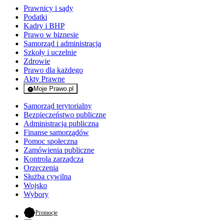
Prawnicy i sądy
Podatki
Kadry i BHP
Prawo w biznesie
Samorząd i administracja
Szkoły i uczelnie
Zdrowie
Prawo dla każdego
Akty Prawne
Moje Prawo.pl
- rejestracja i logowanie do serwisu
Samorząd terytorialny
Bezpieczeństwo publiczne
Administracja publiczna
Finanse samorządów
Pomoc społeczna
Zamówienia publiczne
Kontrola zarządcza
Orzeczenia
Służba cywilna
Wojsko
Wybory
- otwiera się w nowej karcie
Promocje