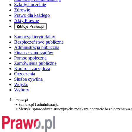
Szkoły i uczelnie
Zdrowie
Prawo dla każdego
Akty Prawne
Moje Prawo.pl
- rejestracja i logowanie do serwisu
Samorząd terytorialny
Bezpieczeństwo publiczne
Administracja publiczna
Finanse samorządów
Pomoc społeczna
Zamówienia publiczne
Kontrola zarządcza
Orzeczenia
Służba cywilna
Wojsko
Wybory
Prawo.pl
Samorząd i administracja
Metryki spraw administracyjnych: zwiększą poczucie bezpieczeństwa 