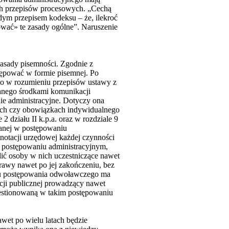
ch przepisów procesowych. „Cechą
dym przepisem kodeksu – że, ilekroć
ować» te zasady ogólne”. Naruszenie
asady pisemności. Zgodnie z
stępować w formie pisemnej. Po
go w rozumieniu przepisów ustawy z
zanego środkami komunikacji
ie administracyjne. Dotyczy ona
ach czy obowiązkach indywidualnego
2 działu II k.p.a. oraz w rozdziale 9
anej w postępowaniu
dnotacji urzędowej każdej czynności
w postępowaniu administracyjnym,
lić osoby w nich uczestniczące nawet
sprawy nawet po jej zakończeniu, bez
eniu postępowania odwoławczego ma
cji publicznej prowadzący nawet
westionowaną w takim postępowaniu
awet po wielu latach będzie