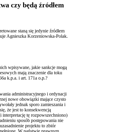
twa czy będą źródłem
etowane staną się jedynie źródłem
muje Agnieszka Korzeniowska-Polak.
nich wpisywane, jakie sankcje mogą
esowych mają znaczenie dla toku
 k.p.a. i art. 171a o.p.?
ania administracyjnego i ordynacji
cznej nowe obowiązki mające czysto
ywołały jednak sporo zamieszania i
się, że jest to konsekwencją
(i interpretację tę rozpowszechniono)
asadnieniu sposób postępowania nie
zasadnienie projektu to zbiór
ą spełnione. W państwie prawnym