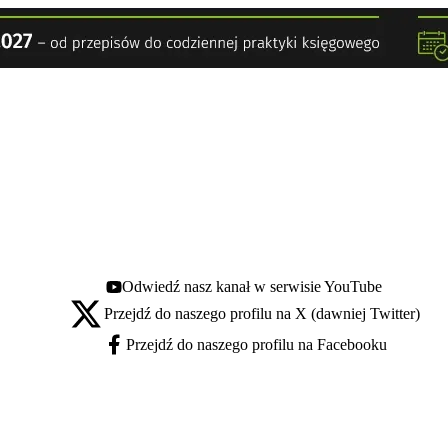
Odwiedź nasz kanał w serwisie YouTube
Youtube - otwiera się w nowej karcie
Przejdź do naszego profilu na X (dawniej Twitter)
X - otwiera się w nowej karcie
Przejdź do naszego profilu na Facebooku
Facebook - otwiera się w nowej karcie