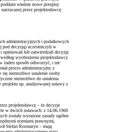
e poddam właśnie nowe przepisy
od narzucanej przez projektodawcę
ach administracyjnych i podatkowych
j pod decyzją) uczestniczyli w
 opiniowali lub zatwierdzali decyzję
że według wyobrażenia projektodawcy
 w żaden sposób odtworzyć, i nie
miał proces administracyjny z
 się niemożliwe ustalenie osoby
ycznie niemożliwe do ustalenia
e projektu np. analizowanej ustawy z
rzez projektodawcę – że decyzje
rte w dwóch ustawach: z 14.06.1960
nych zostały wyrażone zasady ogólne
orzędnymi normami prawnymi,
awił Stefan Rozmaryn – mają
powania administracyjnego mają