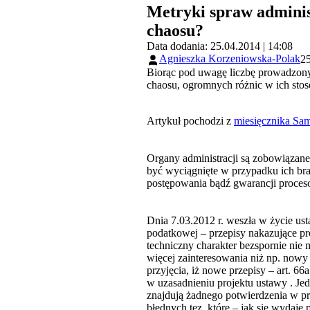
Metryki spraw adminis
chaosu?
Data dodania: 25.04.2014 | 14:08
Agnieszka Korzeniowska-Polak
25
Biorąc pod uwagę liczbę prowadzonyc
chaosu, ogromnych różnic w ich sto
Artykuł pochodzi z
miesięcznika Sam
Organy administracji są zobowiązan
być wyciągnięte w przypadku ich br
postępowania bądź gwarancji procesow
Dnia 7.03.2012 r. weszła w życie u
podatkowej – przepisy nakazujące pr
techniczny charakter bezspornie nie
więcej zainteresowania niż np. nowy 
przyjęcia, iż nowe przepisy – art. 66
w uzasadnieniu projektu ustawy . Jed
znajdują żadnego potwierdzenia w pr
błędnych tez, które – jak się wydaj