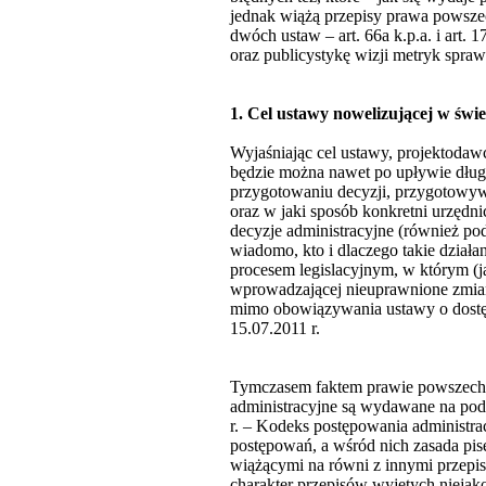
jednak wiążą przepisy prawa powsze
dwóch ustaw – art. 66a k.p.a. i art. 
oraz publicystykę wizji metryk spraw
1. Cel ustawy nowelizującej w świ
Wyjaśniając cel ustawy, projektoda
będzie można nawet po upływie długie
przygotowaniu decyzji, przygotowywal
oraz w jaki sposób konkretni urzędn
decyzje administracyjne (również po
wiadomo, kto i dlaczego takie dział
procesem legislacyjnym, w którym (j
wprowadzającej nieuprawnione zmiany
mimo obowiązywania ustawy o dostępie
15.07.2011 r.
Tymczasem faktem prawie powszechni
administracyjne są wydawane na pod
r. – Kodeks postępowania administra
postępowań, a wśród nich zasada pi
wiążącymi na równi z innymi przepis
charakter przepisów wyjętych niejak