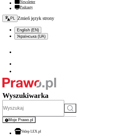
Newsletter
Podcasty
Zmień język - bieżący:
Zmień język strony
PL
English (EN)
Українська (UA)
Wyszukiwarka
Szukaj
Moje Prawo.pl
- rejestracja i logowanie do serwisu
otwiera się w nowej karcie
Sklep LEX.pl