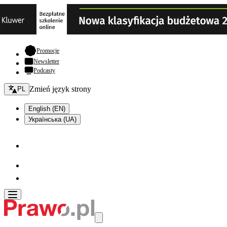
- otwiera się w nowej karcie
Promocje
Newsletter
Podcasty
Zmień język - bieżący:
Zmień język strony
PL
English (EN)
Українська (UA)