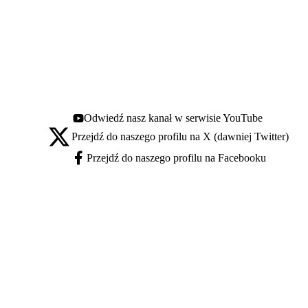
Odwiedź nasz kanał w serwisie YouTube
Youtube - otwiera się w nowej karcie
Przejdź do naszego profilu na X (dawniej Twitter)
X - otwiera się w nowej karcie
Przejdź do naszego profilu na Facebooku
Facebook - otwiera się w nowej karcie