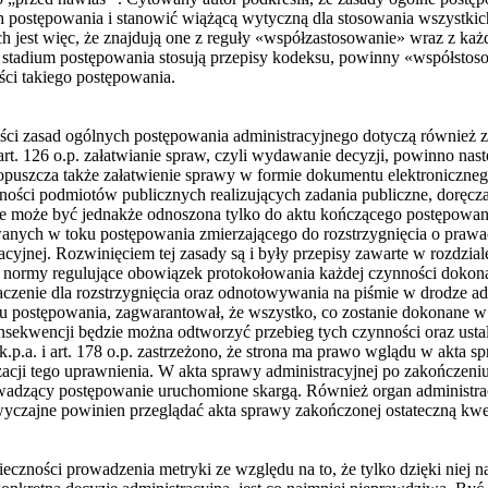
 postępowania i stanowić wiążącą wytyczną dla stosowania wszystki
ch jest więc, że znajdują one z reguły «współzastosowanie» wraz z każ
 stadium postępowania stosują przepisy kodeksu, powinny «współstos
ci takiego postępowania.
ci zasad ogólnych postępowania administracyjnego dotyczą również z
art. 126 o.p. załatwianie spraw, czyli wydawanie decyzji, powinno na
dopuszcza także załatwienie sprawy w formie dokumentu elektroniczne
łalności podmiotów publicznych realizujących zadania publiczne, doręc
nie może być jednakże odnoszona tylko do aktu kończącego postępowan
anych w toku postępowania zmierzającego do rozstrzygnięcia o praw
yjnej. Rozwinięciem tej zasady są i były przepisy zawarte w rozdziale 
 normy regulujące obowiązek protokołowania każdej czynności dokon
naczenie dla rozstrzygnięcia oraz odnotowywania na piśmie w drodze a
ku postępowania, zagwarantował, że wszystko, co zostanie dokonane 
onsekwencji będzie można odtworzyć przebieg tych czynności oraz usta
 k.p.a. i art. 178 o.p. zastrzeżono, że strona ma prawo wglądu w akta 
lizacji tego uprawnienia. W akta sprawy administracyjnej po zakończ
owadzący postępowanie uruchomione skargą. Również organ administra
zwyczajne powinien przeglądać akta sprawy zakończonej ostateczną k
czności prowadzenia metryki ze względu na to, że tylko dzięki niej n