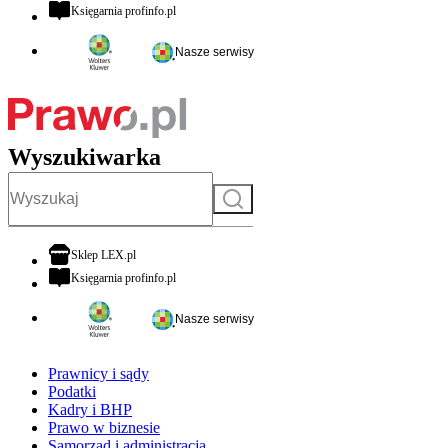
otwiera się w nowej karcie
Księgarnia profinfo.pl
Nasze serwisy
Wyszukiwarka
Szukaj
otwiera się w nowej karcie
Sklep LEX.pl
otwiera się w nowej karcie
Księgarnia profinfo.pl
Nasze serwisy
Prawnicy i sądy
Podatki
Kadry i BHP
Prawo w biznesie
Samorząd i administracja