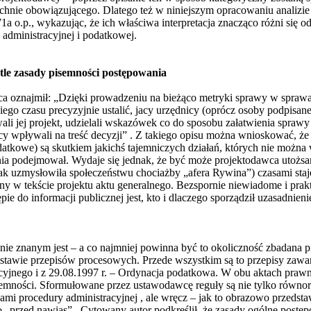
chnie obowiązującego. Dlatego też w niniejszym opracowaniu analizi
171a o.p., wykazując, że ich właściwa interpretacja znacząco różni się 
 administracyjnej i podatkowej.
etle zasady pisemności postępowania
wca oznajmił: „Dzięki prowadzeniu na bieżąco metryki sprawy w spraw
go czasu precyzyjnie ustalić, jacy urzędnicy (oprócz osoby podpisane
i jej projekt, udzielali wskazówek co do sposobu załatwienia sprawy i
icy wpływali na treść decyzji” . Z takiego opisu można wnioskować, 
datkowe) są skutkiem jakichś tajemniczych działań, których nie można
ania podejmował. Wydaje się jednak, że być może projektodawca utożsa
ak uzmysłowiła społeczeństwu chociażby „afera Rywina”) czasami staje
 w tekście projektu aktu generalnego. Bezspornie niewiadome i prakt
 do informacji publicznej jest, kto i dlaczego sporządził uzasadnieni
e znanym jest – a co najmniej powinna być to okoliczność zbadana p
stawie przepisów procesowych. Przede wszystkim są to przepisy zawa
cyjnego i z 29.08.1997 r. – Ordynacja podatkowa. W obu aktach praw
semności. Sformułowane przez ustawodawcę reguły są nie tylko równ
ami procedury administracyjnej , ale wręcz – jak to obrazowo przedst
o „przed nawias” . Cytowany autor podkreślił, że zasady ogólne postę